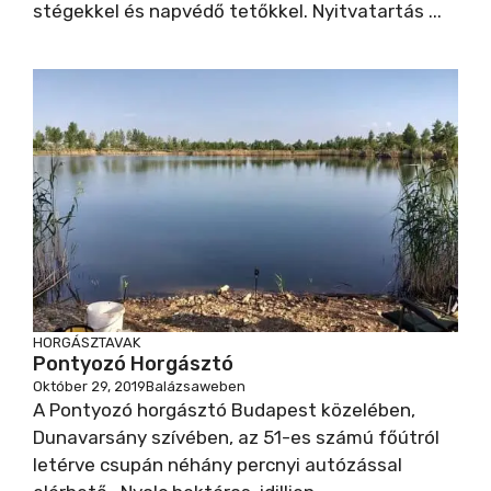
stégekkel és napvédő tetőkkel. Nyitvatartás ...
HORGÁSZTAVAK
Pontyozó Horgásztó
Október 29, 2019
Balázsaweben
A Pontyozó horgásztó Budapest közelében,
Dunavarsány szívében, az 51-es számú főútról
letérve csupán néhány percnyi autózással