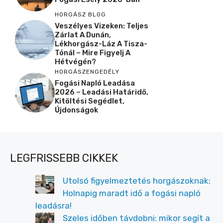
HORGÁSZ BLOG
Veszélyes Vizeken: Teljes
Zárlat A Dunán,
Lékhorgász-Láz A Tisza-
Tónál – Mire Figyelj A
Hétvégén?
HORGÁSZENGEDÉLY
Fogási Napló Leadása
2026 – Leadási Határidő,
Kitöltési Segédlet,
Újdonságok
LEGFRISSEBB CIKKEK
Utolsó figyelmeztetés horgászoknak:
Holnapig maradt idő a fogási napló
leadásra!
Szeles időben távdobni: mikor segít a