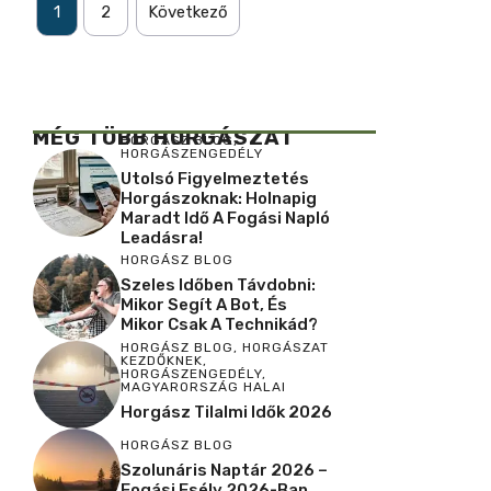
1
2
Következő
MÉG TÖBB HORGÁSZAT
HORGÁSZ BLOG
,
HORGÁSZENGEDÉLY
Utolsó Figyelmeztetés
Horgászoknak: Holnapig
Maradt Idő A Fogási Napló
Leadásra!
HORGÁSZ BLOG
Szeles Időben Távdobni:
Mikor Segít A Bot, És
Mikor Csak A Technikád?
HORGÁSZ BLOG
,
HORGÁSZAT
KEZDŐKNEK
,
HORGÁSZENGEDÉLY
,
MAGYARORSZÁG HALAI
Horgász Tilalmi Idők 2026
HORGÁSZ BLOG
Szolunáris Naptár 2026 –
Fogási Esély 2026-Ban