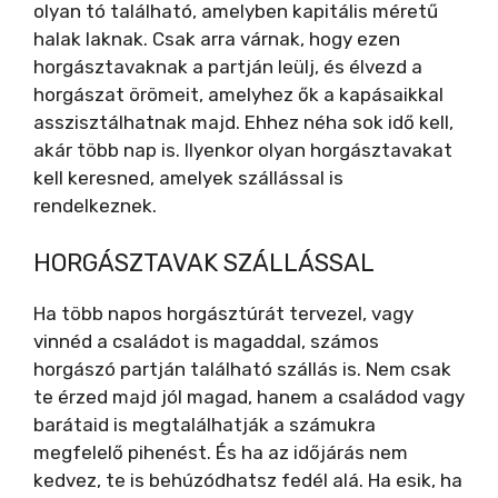
olyan tó található, amelyben kapitális méretű
halak laknak. Csak arra várnak, hogy ezen
horgásztavaknak a partján leülj, és élvezd a
horgászat örömeit, amelyhez ők a kapásaikkal
asszisztálhatnak majd. Ehhez néha sok idő kell,
akár több nap is. Ilyenkor olyan horgásztavakat
kell keresned, amelyek szállással is
rendelkeznek.
HORGÁSZTAVAK SZÁLLÁSSAL
Ha több napos horgásztúrát tervezel, vagy
vinnéd a családot is magaddal, számos
horgászó partján található szállás is. Nem csak
te érzed majd jól magad, hanem a családod vagy
barátaid is megtalálhatják a számukra
megfelelő pihenést. És ha az időjárás nem
kedvez, te is behúzódhatsz fedél alá. Ha esik, ha