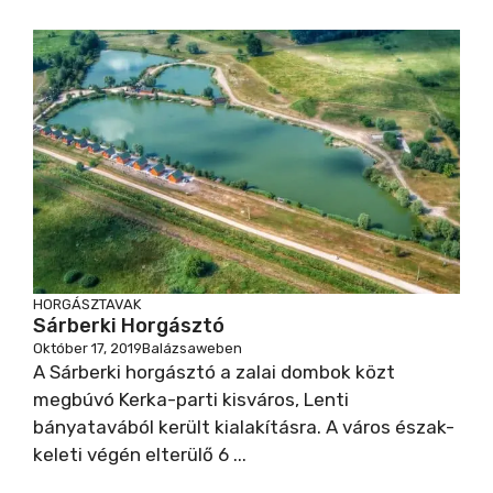
HORGÁSZTAVAK
Sárberki Horgásztó
Október 17, 2019
Balázsaweben
A Sárberki horgásztó a zalai dombok közt
megbúvó Kerka-parti kisváros, Lenti
bányatavából került kialakításra. A város észak-
keleti végén elterülő 6 ...