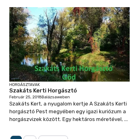
y
V
i
d
e
HORGÁSZTAVAK
Szakáts Kerti Horgásztó
Február 25, 2018
Balázsaweben
o
Szakáts Kert, a nyugalom kertje A Szakáts Kerti
horgásztó Pest megyében egy igazi kuriózum a
horgászvizek között. Egy hektáros méretével, ...