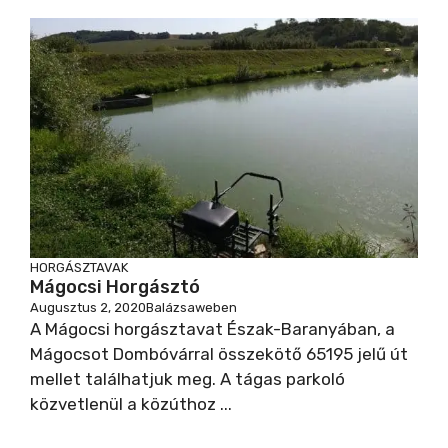
HORGÁSZTAVAK
Mágocsi Horgásztó
Augusztus 2, 2020
Balázsaweben
A Mágocsi horgásztavat Észak-Baranyában, a
Mágocsot Dombóvárral összekötő 65195 jelű út
mellet találhatjuk meg. A tágas parkoló
közvetlenül a közúthoz ...