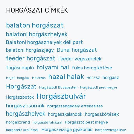
HORGÁSZAT CÍMKÉK
balaton horgászat
balatoni horgászhelyek
Balatoni horgászhelyek déli part
Dunai horgászat
balatoni horgászjegy
feeder horgászat
feeder végszerelék
folyami hal
fogási napló
füles horog kötése
hazai halak
horgász
HOFESZ
Hajdú-horgász
Halőrzés
Horgászat
horgászbolt Budapesten
horgászbolt pest megye
Horgászbulvár
Horgászbotok
horgászcsomók
horgászengedély értékesítés
horgászhelyek
horgászkalandok
horgászkötések
Horgásztó pest megye
horgászrend
horgásztó faházzal
Horgászvizsga gyakorlás
horgásztó szállással
horgászvizsga kvíz