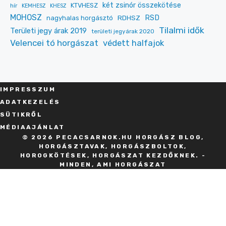
két zsinór összekötése
KTVHESZ
hír
KEMHESZ
KHESZ
MOHOSZ
RDHSZ
RSD
nagyhalas horgásztó
Tilalmi idők
Területi jegy árak 2019
területi jegyárak 2020
Velencei tó horgászat
védett halfajok
IMPRESSZU
M
ADATKEZELÉS
SÜT
IKRŐL
MÉDIAAJÁNLAT
© 2026 PECACSARNOK.HU HORGÁSZ BLOG,
HORGÁSZTAVAK, HORGÁSZBOLTOK,
HOROGKÖTÉSEK, HORGÁSZAT KEZDŐKNEK. -
MINDEN, AMI HORGÁSZAT