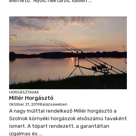
elérhető. Nyolc hektáros, idillien ...
HORGÁSZTAVAK
Millér Horgásztó
Október 21, 2019
Balázsaweben
A nagy múlttal rendelkező Millér horgásztó a
Szolnok környéki horgászok elsőszámú tavaként
ismert. A tópart rendezett, a garantáltan
izgalmas és ...