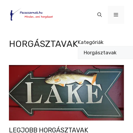
Kilépés
a
Menü
tartalomba
HORGÁSZTAVAK
Kategóriák
LEGJOBB HORGÁSZTAVAK