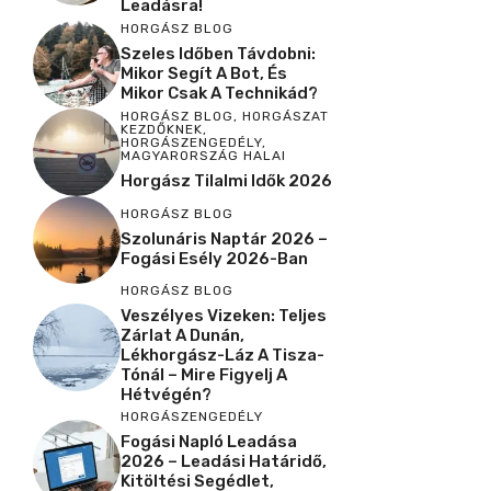
Leadásra!
HORGÁSZ BLOG
Szeles Időben Távdobni:
Mikor Segít A Bot, És
Mikor Csak A Technikád?
HORGÁSZ BLOG
,
HORGÁSZAT
KEZDŐKNEK
,
HORGÁSZENGEDÉLY
,
MAGYARORSZÁG HALAI
Horgász Tilalmi Idők 2026
HORGÁSZ BLOG
Szolunáris Naptár 2026 –
Fogási Esély 2026-Ban
HORGÁSZ BLOG
Veszélyes Vizeken: Teljes
Zárlat A Dunán,
Lékhorgász-Láz A Tisza-
Tónál – Mire Figyelj A
Hétvégén?
HORGÁSZENGEDÉLY
Fogási Napló Leadása
2026 – Leadási Határidő,
Kitöltési Segédlet,