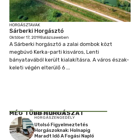
HORGÁSZTAVAK
Sárberki Horgásztó
Október 17, 2019
Balázsaweben
A Sárberki horgásztó a zalai dombok közt
megbúvó Kerka-parti kisváros, Lenti
bányatavából került kialakításra. A város észak-
keleti végén elterülő 6 ...
MÉG TÖBB HORGÁSZAT
HORGÁSZ BLOG
,
HORGÁSZENGEDÉLY
Utolsó Figyelmeztetés
Horgászoknak: Holnapig
Maradt Idő A Fogási Napló