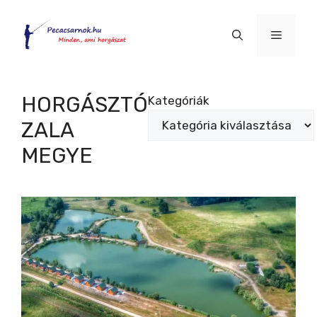
Kilépés
a
Menü
tartalomba
HORGÁSZTÓ
Kategóriák
ZALA
MEGYE