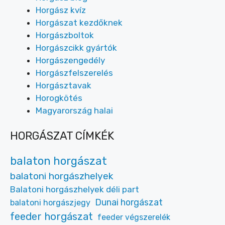
Horgász kvíz
Horgászat kezdőknek
Horgászboltok
Horgászcikk gyártók
Horgászengedély
Horgászfelszerelés
Horgásztavak
Horogkötés
Magyarország halai
HORGÁSZAT CÍMKÉK
balaton horgászat
balatoni horgászhelyek
Balatoni horgászhelyek déli part
Dunai horgászat
balatoni horgászjegy
feeder horgászat
feeder végszerelék