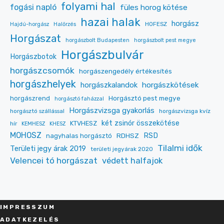
folyami hal
fogási napló
füles horog kötése
hazai halak
horgász
HOFESZ
Hajdú-horgász
Halőrzés
Horgászat
horgászbolt Budapesten
horgászbolt pest megye
Horgászbulvár
Horgászbotok
horgászcsomók
horgászengedély értékesítés
horgászhelyek
horgászkalandok
horgászkötések
Horgásztó pest megye
horgászrend
horgásztó faházzal
Horgászvizsga gyakorlás
horgásztó szállással
horgászvizsga kvíz
két zsinór összekötése
KTVHESZ
hír
KEMHESZ
KHESZ
MOHOSZ
RDHSZ
RSD
nagyhalas horgásztó
Tilalmi idők
Területi jegy árak 2019
területi jegyárak 2020
Velencei tó horgászat
védett halfajok
IMPRESSZU
M
ADATKEZELÉS