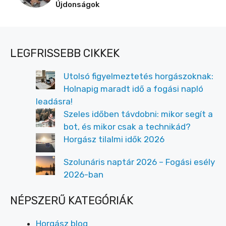
Újdonságok
LEGFRISSEBB CIKKEK
Utolsó figyelmeztetés horgászoknak:
Holnapig maradt idő a fogási napló
leadásra!
Szeles időben távdobni: mikor segít a
bot, és mikor csak a technikád?
Horgász tilalmi idők 2026
Szolunáris naptár 2026 – Fogási esély
2026-ban
NÉPSZERŰ KATEGÓRIÁK
Horgász blog