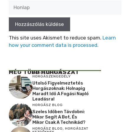
Honlap
This site uses Akismet to reduce spam.
Learn
how your comment data is processed.
MÉG TÖBB HORGÁSZAT
HORGÁSZ BLOG
,
HORGÁSZENGEDÉLY
Utolsó Figyelmeztetés
Horgászoknak: Holnapig
Maradt Idő A Fogási Napló
Leadásra!
HORGÁSZ BLOG
Szeles Időben Távdobni:
Mikor Segít A Bot, És
Mikor Csak A Technikád?
HORGÁSZ BLOG
,
HORGÁSZAT