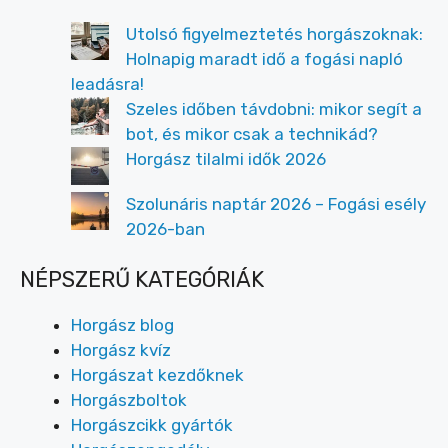
Utolsó figyelmeztetés horgászoknak:
Holnapig maradt idő a fogási napló
leadásra!
Szeles időben távdobni: mikor segít a
bot, és mikor csak a technikád?
Horgász tilalmi idők 2026
Szolunáris naptár 2026 – Fogási esély
2026-ban
NÉPSZERŰ KATEGÓRIÁK
Horgász blog
Horgász kvíz
Horgászat kezdőknek
Horgászboltok
Horgászcikk gyártók