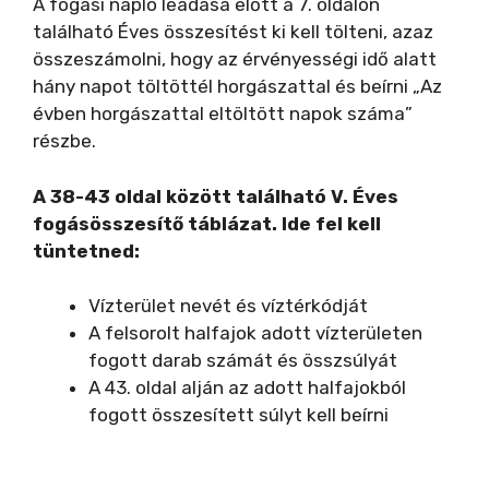
A fogási napló leadása előtt a 7. oldalon
található Éves összesítést ki kell tölteni, azaz
összeszámolni, hogy az érvényességi idő alatt
hány napot töltöttél horgászattal és beírni „Az
évben horgászattal eltöltött napok száma”
részbe.
A 38-43 oldal között található V. Éves
fogásösszesítő táblázat. Ide fel kell
tüntetned:
Vízterület nevét és víztérkódját
A felsorolt halfajok adott vízterületen
fogott darab számát és összsúlyát
A 43. oldal alján az adott halfajokból
fogott összesített súlyt kell beírni