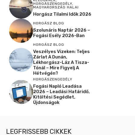
KEZDŐKNEK
,
HORGÁSZENGEDÉLY
,
MAGYARORSZÁG HALAI
Horgász Tilalmi Idők 2026
HORGÁSZ BLOG
Szolunáris Naptár 2026 –
Fogási Esély 2026-Ban
HORGÁSZ BLOG
Veszélyes Vizeken: Teljes
Zárlat A Dunán,
Lékhorgász-Láz A Tisza-
Tónál – Mire Figyelj A
Hétvégén?
HORGÁSZENGEDÉLY
Fogási Napló Leadása
2026 – Leadási Határidő,
Kitöltési Segédlet,
Újdonságok
LEGFRISSEBB CIKKEK