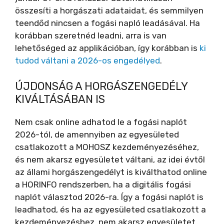
összesíti a horgászati adataidat, és semmilyen
teendőd nincsen a fogási napló leadásával. Ha
korábban szeretnéd leadni, arra is van
lehetőséged az applikációban, így korábban is
ki
tudod váltani a 2026-os engedélyed
.
ÚJDONSÁG A HORGÁSZENGEDÉLY
KIVÁLTÁSÁBAN IS
Nem csak online adhatod le a fogási naplót
2026-tól, de amennyiben az egyesületed
csatlakozott a MOHOSZ kezdeményezéséhez,
és nem akarsz egyesületet váltani, az idei évtől
az állami horgászengedélyt is kiválthatod online
a HORINFO rendszerben, ha a digitális fogási
naplót választod 2026-ra. Így a fogási naplót is
leadhatod, és ha az egyesületed csatlakozott a
kezdeményezéshez, nem akarsz egyesületet