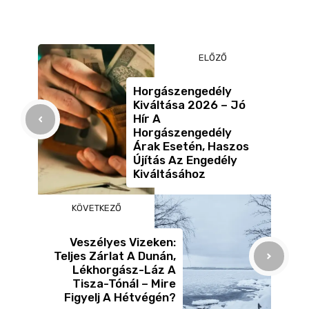
c
ss
ail
er
z
e
e
a
b
n
m
ELŐZŐ
o
g
e
o
er
g
Horgászengedély
Kiváltása 2026 – Jó
k
Hír A
Horgászengedély
Árak Esetén, Haszos
Újítás Az Engedély
Kiváltásához
KÖVETKEZŐ
Veszélyes Vizeken:
Teljes Zárlat A Dunán,
Lékhorgász-Láz A
Tisza-Tónál – Mire
Figyelj A Hétvégén?