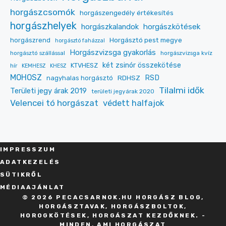
horgászcsomók
horgászengedély értékesítés
horgászhelyek
horgászkalandok
horgászkötések
Horgásztó pest megye
horgászrend
horgásztó faházzal
Horgászvizsga gyakorlás
horgásztó szállással
horgászvizsga kvíz
két zsinór összekötése
KTVHESZ
hír
KEMHESZ
KHESZ
MOHOSZ
RDHSZ
RSD
nagyhalas horgásztó
Tilalmi idők
Területi jegy árak 2019
területi jegyárak 2020
Velencei tó horgászat
védett halfajok
IMPRESSZU
M
ADATKEZELÉS
SÜT
IKRŐL
MÉDIAAJÁNLAT
© 2026 PECACSARNOK.HU HORGÁSZ BLOG,
HORGÁSZTAVAK, HORGÁSZBOLTOK,
HOROGKÖTÉSEK, HORGÁSZAT KEZDŐKNEK. -
MINDEN, AMI HORGÁSZAT