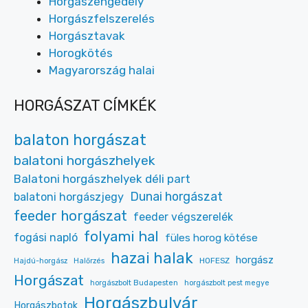
Horgászengedély
Horgászfelszerelés
Horgásztavak
Horogkötés
Magyarország halai
HORGÁSZAT CÍMKÉK
balaton horgászat
balatoni horgászhelyek
Balatoni horgászhelyek déli part
Dunai horgászat
balatoni horgászjegy
feeder horgászat
feeder végszerelék
folyami hal
fogási napló
füles horog kötése
hazai halak
horgász
HOFESZ
Hajdú-horgász
Halőrzés
Horgászat
horgászbolt Budapesten
horgászbolt pest megye
Horgászbulvár
Horgászbotok