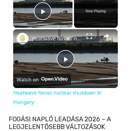
Now Playing
Play Video
×
Heatwave forces nuclear shutdown in Hungary
P
Watch on
l
Heatwave forces nuclear shutdown in
a
Hungary
y
FOGÁSI NAPLÓ LEADÁSA 2026 – A
LEGJELENTŐSEBB VÁLTOZÁSOK