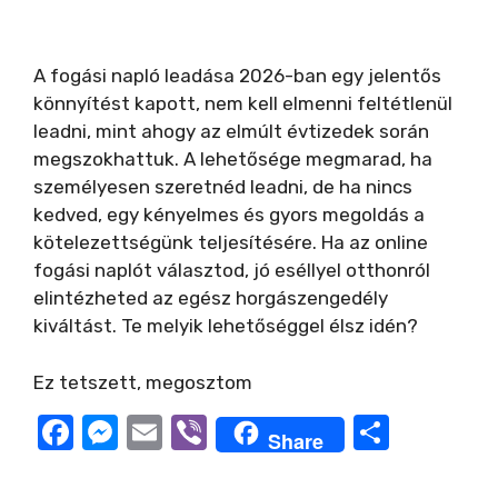
A fogási napló leadása 2026-ban egy jelentős
könnyítést kapott, nem kell elmenni feltétlenül
leadni, mint ahogy az elmúlt évtizedek során
megszokhattuk. A lehetősége megmarad, ha
személyesen szeretnéd leadni, de ha nincs
kedved, egy kényelmes és gyors megoldás a
kötelezettségünk teljesítésére. Ha az online
fogási naplót választod, jó eséllyel otthonról
elintézheted az egész horgászengedély
kiváltást. Te melyik lehetőséggel élsz idén?
Ez tetszett, megosztom
F
M
E
Vi
O
Share
a
e
m
b
ss