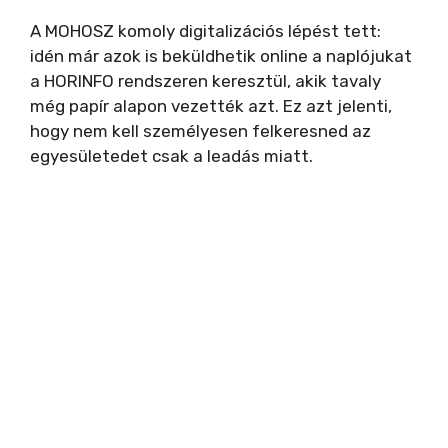
V
A MOHOSZ komoly digitalizációs lépést tett:
idén már azok is beküldhetik online a naplójukat
i
a HORINFO rendszeren keresztül, akik tavaly
még papír alapon vezették azt. Ez azt jelenti,
hogy nem kell személyesen felkeresned az
d
egyesületedet csak a leadás miatt.
e
o