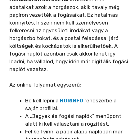
d
adataikat azok a horgászok, akik tavaly még
papíron vezették a fogásaikat. Ez hatalmas
e
könnyítés, hiszen nem kell személyesen
felkeresni az egyesületi irodákat vagy a
horgászboltokat, és a postai feladással járó
o
költségek és kockázatok is elkerülhetőek. A
fogási naplót azonban csak akkor lehet így
leadni, ha vállalod, hogy idén már digitális fogási
naplót vezetsz.
Az online folyamat egyszerű:
Be kell lépni a
HORINFO
rendszerbe a
saját profillal.
A „Jegyek és fogási naplók” menüpont
alatt ki kell választani a rögzítést.
Fel kell vinni a papír alapú naplóban már