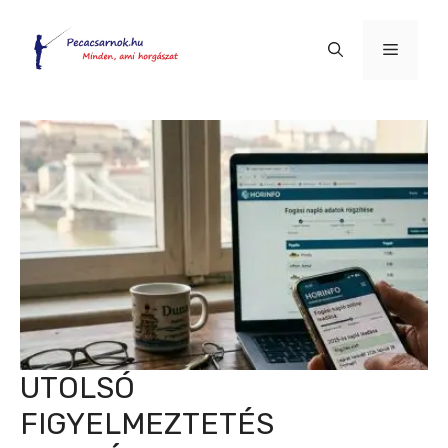
Kilépés
a
Menü
tartalomba
UTOLSÓ
FIGYELMEZTETÉS