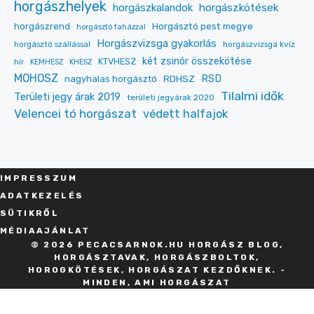
horgászhelyek
horgászkalandok
horgászkötések
Horgásztó pest megye
horgászrend
horgásztó faházzal
Horgászvizsga gyakorlás
horgásztó szállással
horgászvizsga kvíz
két zsinór összekötése
KTVHESZ
hír
KEMHESZ
KHESZ
MOHOSZ
RDHSZ
RSD
nagyhalas horgásztó
Tilalmi idők
Területi jegy árak 2019
területi jegyárak 2020
Velencei tó horgászat
védett halfajok
IMPRESSZU
M
ADATKEZELÉS
SÜT
IKRŐL
MÉDIAAJÁNLAT
© 2026 PECACSARNOK.HU HORGÁSZ BLOG,
HORGÁSZTAVAK, HORGÁSZBOLTOK,
HOROGKÖTÉSEK, HORGÁSZAT KEZDŐKNEK. -
MINDEN, AMI HORGÁSZAT