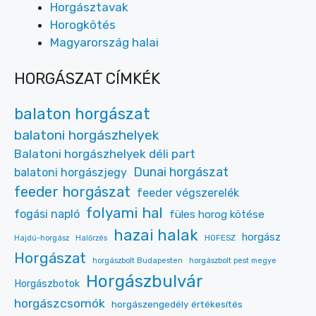
Horgásztavak
Horogkötés
Magyarország halai
HORGÁSZAT CÍMKÉK
balaton horgászat
balatoni horgászhelyek
Balatoni horgászhelyek déli part
Dunai horgászat
balatoni horgászjegy
feeder horgászat
feeder végszerelék
folyami hal
fogási napló
füles horog kötése
hazai halak
horgász
HOFESZ
Hajdú-horgász
Halőrzés
Horgászat
horgászbolt Budapesten
horgászbolt pest megye
Horgászbulvár
Horgászbotok
horgászcsomók
horgászengedély értékesítés