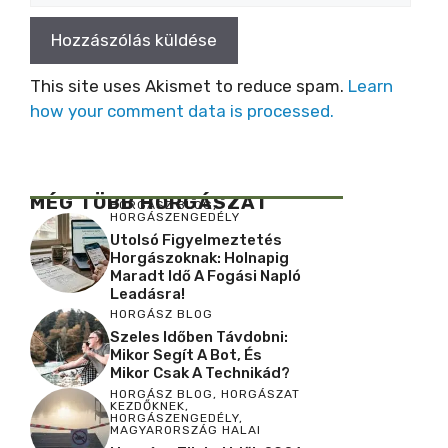
This site uses Akismet to reduce spam.
Learn
how your comment data is processed.
MÉG TÖBB HORGÁSZAT
HORGÁSZ BLOG
,
HORGÁSZENGEDÉLY
Utolsó Figyelmeztetés
Horgászoknak: Holnapig
Maradt Idő A Fogási Napló
Leadásra!
HORGÁSZ BLOG
Szeles Időben Távdobni:
Mikor Segít A Bot, És
Mikor Csak A Technikád?
HORGÁSZ BLOG
,
HORGÁSZAT
KEZDŐKNEK
,
HORGÁSZENGEDÉLY
,
MAGYARORSZÁG HALAI