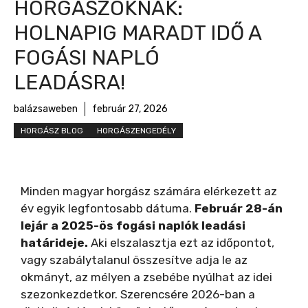
HORGÁSZOKNAK:
HOLNAPIG MARADT IDŐ A
FOGÁSI NAPLÓ
LEADÁSRA!
balázsaweben
február 27, 2026
HORGÁSZ BLOG
HORGÁSZENGEDÉLY
Minden magyar horgász számára elérkezett az
év egyik legfontosabb dátuma.
Február 28-án
lejár a 2025-ös fogási naplók leadási
határideje.
Aki elszalasztja ezt az időpontot,
vagy szabálytalanul összesítve adja le az
okmányt, az mélyen a zsebébe nyúlhat az idei
szezonkezdetkor. Szerencsére 2026-ban a