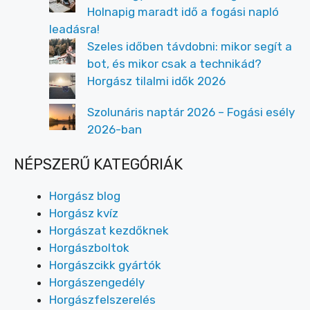
Holnapig maradt idő a fogási napló
leadásra!
Szeles időben távdobni: mikor segít a
bot, és mikor csak a technikád?
Horgász tilalmi idők 2026
Szolunáris naptár 2026 – Fogási esély
2026-ban
NÉPSZERŰ KATEGÓRIÁK
Horgász blog
Horgász kvíz
Horgászat kezdőknek
Horgászboltok
Horgászcikk gyártók
Horgászengedély
Horgászfelszerelés