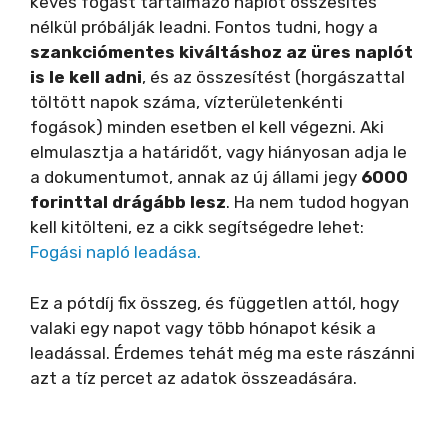
kevés fogást tartalmazó naplót összesítés
nélkül próbálják leadni. Fontos tudni, hogy a
szankciómentes kiváltáshoz az üres naplót
is le kell adni
, és az összesítést (horgászattal
töltött napok száma, vízterületenkénti
fogások) minden esetben el kell végezni. Aki
elmulasztja a határidőt, vagy hiányosan adja le
a dokumentumot, annak az új állami jegy
6000
forinttal drágább lesz
. Ha nem tudod hogyan
kell kitölteni, ez a cikk segítségedre lehet:
Fogási napló leadása.
Ez a pótdíj fix összeg, és független attól, hogy
valaki egy napot vagy több hónapot késik a
leadással. Érdemes tehát még ma este rászánni
azt a tíz percet az adatok összeadására.