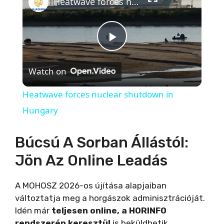
Heatwave forces nuclear shutdown in Hungary
P
Watch on
l
Heatwave forces nuclear shutdown in
a
Hungary
y
Búcsú A Sorban Állástól:
Jön Az Online Leadás
V
A MOHOSZ 2026-os újítása alapjaiban
i
változtatja meg a horgászok adminisztrációját.
Idén már
teljesen online, a HORINFO
rendszerén keresztül
is beküldhetik