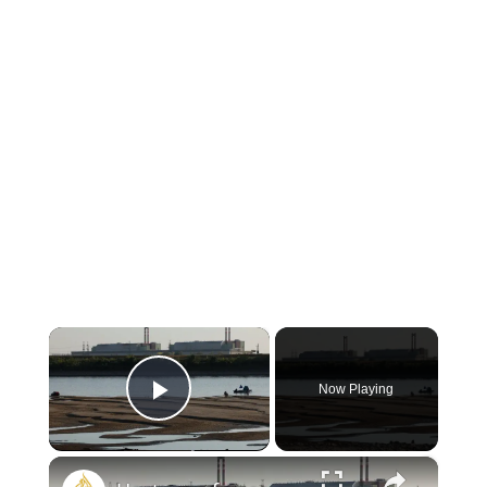
×
Now Playing
Play Video
×