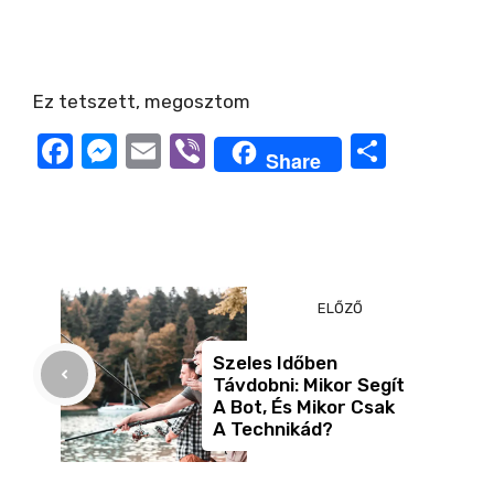
Ez tetszett, megosztom
F
M
E
Vi
O
Share
a
e
m
b
ss
c
ss
ail
er
z
e
e
a
b
n
m
ELŐZŐ
o
g
e
o
er
g
Szeles Időben
Távdobni: Mikor Segít
k
A Bot, És Mikor Csak
A Technikád?