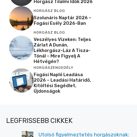
Horgász Tilalmi Idők 2026
HORGÁSZ BLOG
Szolunáris Naptár 2026 –
Fogási Esély 2026-Ban
HORGÁSZ BLOG
Veszélyes Vizeken: Teljes
Zárlat A Dunán,
Lékhorgász-Láz A Tisza-
Tónál – Mire Figyelj A
Hétvégén?
HORGÁSZENGEDÉLY
Fogási Napló Leadása
2026 – Leadási Határidő,
Kitöltési Segédlet,
Újdonságok
LEGFRISSEBB CIKKEK
Utolsó figyelmeztetés horgászoknak: