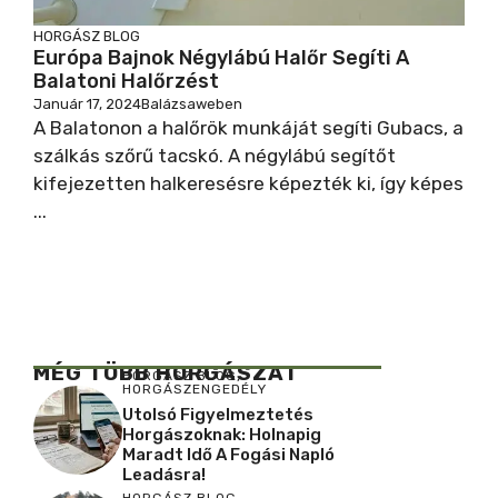
HORGÁSZ BLOG
Európa Bajnok Négylábú Halőr Segíti A
Balatoni Halőrzést
Január 17, 2024
Balázsaweben
A Balatonon a halőrök munkáját segíti Gubacs, a
szálkás szőrű tacskó. A négylábú segítőt
kifejezetten halkeresésre képezték ki, így képes
...
MÉG TÖBB HORGÁSZAT
HORGÁSZ BLOG
,
HORGÁSZENGEDÉLY
Utolsó Figyelmeztetés
Horgászoknak: Holnapig
Maradt Idő A Fogási Napló
Leadásra!
HORGÁSZ BLOG