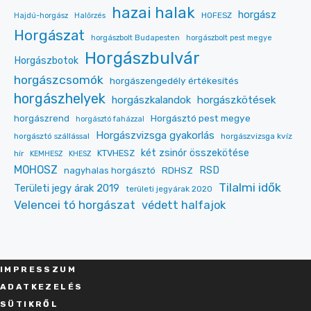
hazai halak
horgász
HOFESZ
Hajdú-horgász
Halőrzés
Horgászat
horgászbolt Budapesten
horgászbolt pest megye
Horgászbulvár
Horgászbotok
horgászcsomók
horgászengedély értékesítés
horgászhelyek
horgászkalandok
horgászkötések
Horgásztó pest megye
horgászrend
horgásztó faházzal
Horgászvizsga gyakorlás
horgásztó szállással
horgászvizsga kvíz
két zsinór összekötése
KTVHESZ
hír
KEMHESZ
KHESZ
MOHOSZ
RDHSZ
RSD
nagyhalas horgásztó
Tilalmi idők
Területi jegy árak 2019
területi jegyárak 2020
Velencei tó horgászat
védett halfajok
IMPRESSZU
M
ADATKEZELÉS
SÜT
IKRŐL