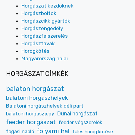
Horgászat kezdőknek
Horgászboltok
Horgászcikk gyártók
Horgászengedély
Horgászfelszerelés
Horgásztavak
Horogkötés
Magyarország halai
HORGÁSZAT CÍMKÉK
balaton horgászat
balatoni horgászhelyek
Balatoni horgászhelyek déli part
Dunai horgászat
balatoni horgászjegy
feeder horgászat
feeder végszerelék
folyami hal
fogási napló
füles horog kötése