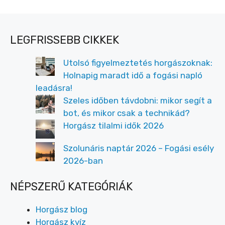
LEGFRISSEBB CIKKEK
Utolsó figyelmeztetés horgászoknak:
Holnapig maradt idő a fogási napló
leadásra!
Szeles időben távdobni: mikor segít a
bot, és mikor csak a technikád?
Horgász tilalmi idők 2026
Szolunáris naptár 2026 – Fogási esély
2026-ban
NÉPSZERŰ KATEGÓRIÁK
Horgász blog
Horgász kvíz