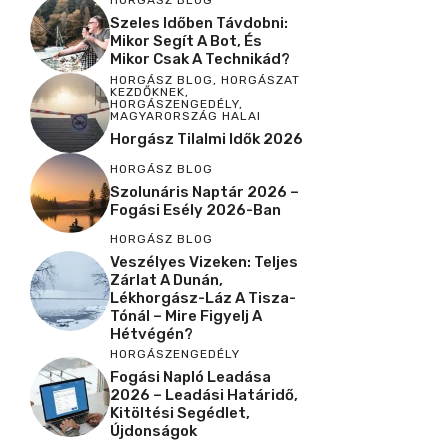
Szeles Időben Távdobni:
Mikor Segít A Bot, És
Mikor Csak A Technikád?
HORGÁSZ BLOG
,
HORGÁSZAT
KEZDŐKNEK
,
HORGÁSZENGEDÉLY
,
MAGYARORSZÁG HALAI
Horgász Tilalmi Idők 2026
HORGÁSZ BLOG
Szolunáris Naptár 2026 –
Fogási Esély 2026-Ban
HORGÁSZ BLOG
Veszélyes Vizeken: Teljes
Zárlat A Dunán,
Lékhorgász-Láz A Tisza-
Tónál – Mire Figyelj A
Hétvégén?
HORGÁSZENGEDÉLY
Fogási Napló Leadása
2026 – Leadási Határidő,
Kitöltési Segédlet,
Újdonságok