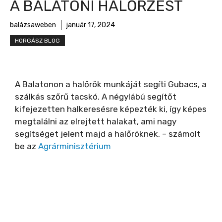
A BALATONI HALŐRZÉST
balázsaweben
január 17, 2024
HORGÁSZ BLOG
A Balatonon a halőrök munkáját segíti Gubacs, a
szálkás szőrű tacskó. A négylábú segítőt
kifejezetten halkeresésre képezték ki, így képes
megtalálni az elrejtett halakat, ami nagy
segítséget jelent majd a halőröknek. – számolt
be az
Agrárminisztérium