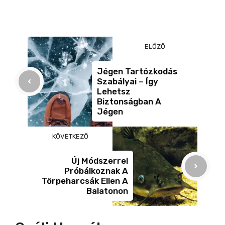
c
ss
ail
er
z
e
e
a
b
n
m
ELŐZŐ
o
g
e
o
er
g
Jégen Tartózkodás
Szabályai – Így
k
Lehetsz
Biztonságban A
Jégen
KÖVETKEZŐ
Új Módszerrel
Próbálkoznak A
Törpeharcsák Ellen A
Balatonon