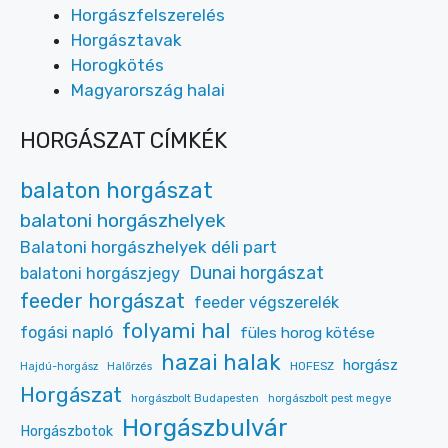
Horgászfelszerelés
Horgásztavak
Horogkötés
Magyarország halai
HORGÁSZAT CÍMKÉK
balaton horgászat
balatoni horgászhelyek
Balatoni horgászhelyek déli part
Dunai horgászat
balatoni horgászjegy
feeder horgászat
feeder végszerelék
folyami hal
fogási napló
füles horog kötése
hazai halak
horgász
HOFESZ
Hajdú-horgász
Halőrzés
Horgászat
horgászbolt Budapesten
horgászbolt pest megye
Horgászbulvár
Horgászbotok