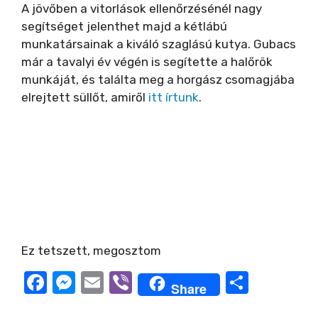
A jövőben a vitorlások ellenőrzésénél nagy
segítséget jelenthet majd a kétlábú
munkatársainak a kiváló szaglású kutya. Gubacs
már a tavalyi év végén is segítette a halőrök
munkáját, és találta meg a horgász csomagjába
elrejtett süllőt, amiről
itt írtunk
.
Ez tetszett, megosztom
F
M
E
Vi
O
Share
a
e
m
b
ss