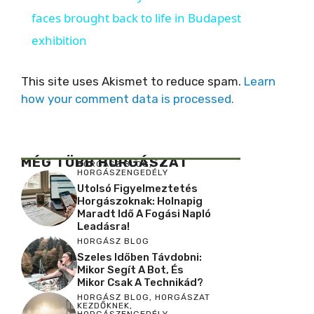
a
faces brought back to life in Budapest
exhibition
y
This site uses Akismet to reduce spam.
Learn
V
how your comment data is processed.
i
MÉG TÖBB HORGÁSZAT
HORGÁSZ BLOG
,
HORGÁSZENGEDÉLY
d
Utolsó Figyelmeztetés
Horgászoknak: Holnapig
Maradt Idő A Fogási Napló
e
Leadásra!
HORGÁSZ BLOG
Szeles Időben Távdobni:
o
Mikor Segít A Bot, És
Mikor Csak A Technikád?
HORGÁSZ BLOG
,
HORGÁSZAT
KEZDŐKNEK
,
HORGÁSZENGEDÉLY
,