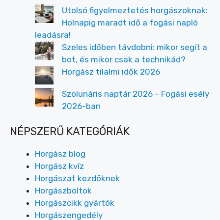
Utolsó figyelmeztetés horgászoknak:
Holnapig maradt idő a fogási napló
leadásra!
Szeles időben távdobni: mikor segít a
bot, és mikor csak a technikád?
Horgász tilalmi idők 2026
Szolunáris naptár 2026 – Fogási esély
2026-ban
NÉPSZERŰ KATEGÓRIÁK
Horgász blog
Horgász kvíz
Horgászat kezdőknek
Horgászboltok
Horgászcikk gyártók
Horgászengedély