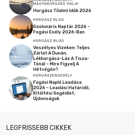
MAGYARORSZÁG HALAI
Horgász Tilalmi Idők 2026
HORGÁSZ BLOG
Szolunáris Naptár 2026 –
Fogási Esély 2026-Ban
HORGÁSZ BLOG
Veszélyes Vizeken: Teljes
Zárlat A Dunán,
Lékhorgász-Láz A Tisza-
Tónál – Mire Figyelj A
Hétvégén?
HORGÁSZENGEDÉLY
Fogási Napló Leadása
2026 – Leadási Határidő,
Kitöltési Segédlet,
Újdonságok
LEGFRISSEBB CIKKEK