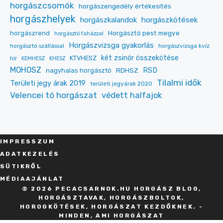
horgászcsomók
horgászengedély értékesítés
horgászhelyek
horgászkalandok
horgászkötések
Horgásztó pest megye
horgászrend
horgásztó faházzal
Horgászvizsga gyakorlás
horgásztó szállással
horgászvizsga kvíz
két zsinór összekötése
KTVHESZ
hír
KEMHESZ
KHESZ
MOHOSZ
RDHSZ
RSD
nagyhalas horgásztó
Tilalmi idők
Területi jegy árak 2019
területi jegyárak 2020
Velencei tó horgászat
védett halfajok
IMPRESSZU
M
ADATKEZELÉS
SÜT
IKRŐL
MÉDIAAJÁNLAT
© 2026 PECACSARNOK.HU HORGÁSZ BLOG,
HORGÁSZTAVAK, HORGÁSZBOLTOK,
HOROGKÖTÉSEK, HORGÁSZAT KEZDŐKNEK. -
MINDEN, AMI HORGÁSZAT