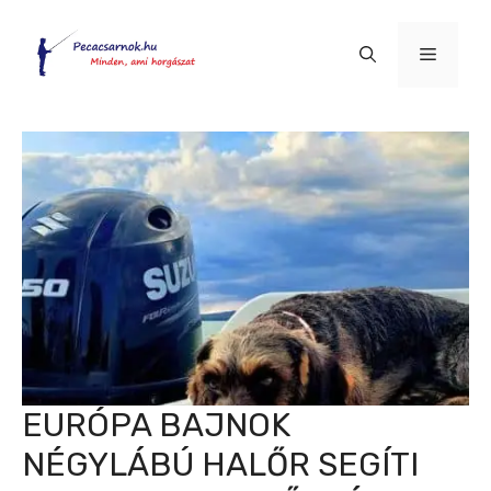
Kilépés
a
Menü
tartalomba
EURÓPA BAJNOK
NÉGYLÁBÚ HALŐR SEGÍTI