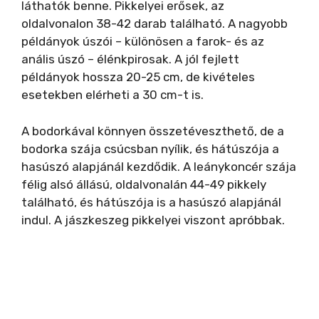
láthatók benne. Pikkelyei erősek, az
oldalvonalon 38-42 darab található. A nagyobb
példányok úszói – különösen a farok- és az
anális úszó – élénkpirosak. A jól fejlett
példányok hossza 20-25 cm, de kivételes
esetekben elérheti a 30 cm-t is.
A bodorkával könnyen összetéveszthető, de a
bodorka szája csúcsban nyílik, és hátúszója a
hasúszó alapjánál kezdődik. A leánykoncér szája
félig alsó állású, oldalvonalán 44-49 pikkely
található, és hátúszója is a hasúszó alapjánál
indul. A jászkeszeg pikkelyei viszont apróbbak.