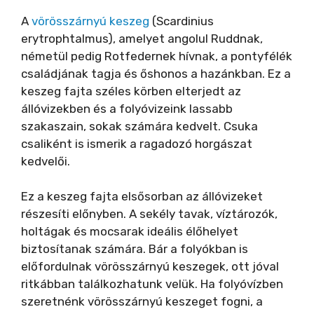
A
vörösszárnyú keszeg
(Scardinius
erytrophtalmus), amelyet angolul Ruddnak,
németül pedig Rotfedernek hívnak, a pontyfélék
családjának tagja és őshonos a hazánkban. Ez a
keszeg fajta széles körben elterjedt az
állóvizekben és a folyóvizeink lassabb
szakaszain, sokak számára kedvelt. Csuka
csaliként is ismerik a ragadozó horgászat
kedvelői.
Ez a keszeg fajta elsősorban az állóvizeket
részesíti előnyben. A sekély tavak, víztározók,
holtágak és mocsarak ideális élőhelyet
biztosítanak számára. Bár a folyókban is
előfordulnak vörösszárnyú keszegek, ott jóval
ritkábban találkozhatunk velük. Ha folyóvízben
szeretnénk vörösszárnyú keszeget fogni, a