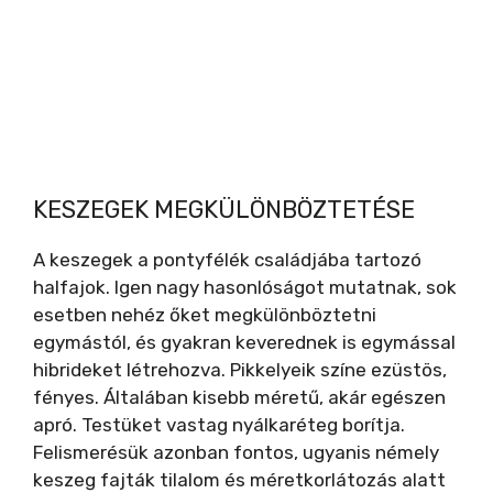
KESZEGEK MEGKÜLÖNBÖZTETÉSE
A keszegek a pontyfélék családjába tartozó
halfajok. Igen nagy hasonlóságot mutatnak, sok
esetben nehéz őket megkülönböztetni
egymástól, és gyakran keverednek is egymással
hibrideket létrehozva. Pikkelyeik színe ezüstös,
fényes. Általában kisebb méretű, akár egészen
apró. Testüket vastag nyálkaréteg borítja.
Felismerésük azonban fontos, ugyanis némely
keszeg fajták tilalom és méretkorlátozás alatt