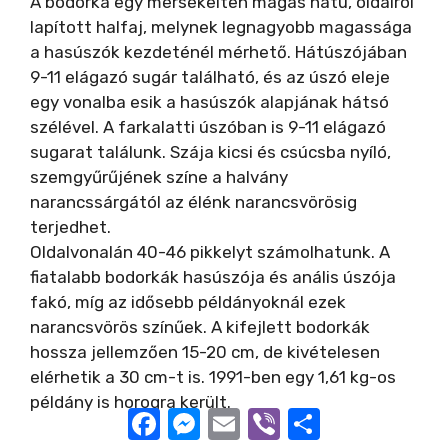
A bodorka egy mérsékelten magas hátú, oldalról
lapított halfaj, melynek legnagyobb magassága
a hasúszók kezdeténél mérhető. Hátúszójában
9-11 elágazó sugár található, és az úszó eleje
egy vonalba esik a hasúszók alapjának hátsó
szélével. A farkalatti úszóban is 9-11 elágazó
sugarat találunk. Szája kicsi és csúcsba nyíló,
szemgyűrűjének színe a halvány
narancssárgától az élénk narancsvörösig
terjedhet.
Oldalvonalán 40-46 pikkelyt számolhatunk. A
fiatalabb bodorkák hasúszója és anális úszója
fakó, míg az idősebb példányoknál ezek
narancsvörös színűek. A kifejlett bodorkák
hossza jellemzően 15-20 cm, de kivételesen
elérhetik a 30 cm-t is. 1991-ben egy 1,61 kg-os
példány is horogra került.
Facebook
Messenger
Email
Viber
Ossza
meg