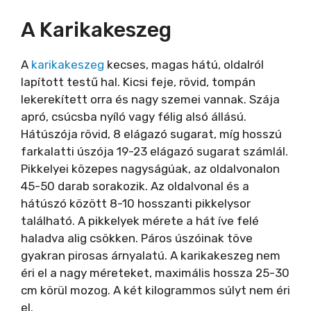
A Karikakeszeg
A
karikakeszeg
kecses, magas hátú, oldalról
lapított testű hal. Kicsi feje, rövid, tompán
lekerekített orra és nagy szemei vannak. Szája
apró, csúcsba nyíló vagy félig alsó állású.
Hátúszója rövid, 8 elágazó sugarat, míg hosszú
farkalatti úszója 19-23 elágazó sugarat számlál.
Pikkelyei közepes nagyságúak, az oldalvonalon
45-50 darab sorakozik. Az oldalvonal és a
hátúszó között 8-10 hosszanti pikkelysor
található. A pikkelyek mérete a hát íve felé
haladva alig csökken. Páros úszóinak töve
gyakran pirosas árnyalatú. A karikakeszeg nem
éri el a nagy méreteket, maximális hossza 25-30
cm körül mozog. A két kilogrammos súlyt nem éri
el.