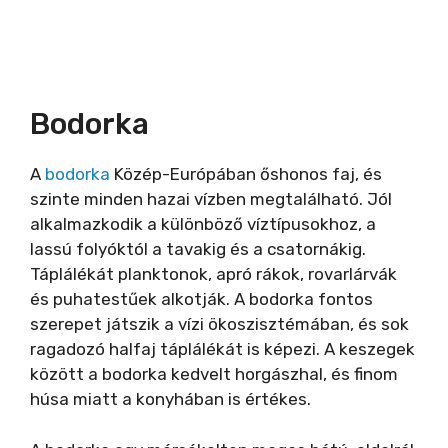
Bodorka
A
bodorka
Közép-Európában őshonos faj, és
szinte minden hazai vízben megtalálható. Jól
alkalmazkodik a különböző víztípusokhoz, a
lassú folyóktól a tavakig és a csatornákig.
Táplálékát planktonok, apró rákok, rovarlárvák
és puhatestűek alkotják. A bodorka fontos
szerepet játszik a vízi ökoszisztémában, és sok
ragadozó halfaj táplálékát is képezi. A keszegek
között a bodorka kedvelt horgászhal, és finom
húsa miatt a konyhában is értékes.