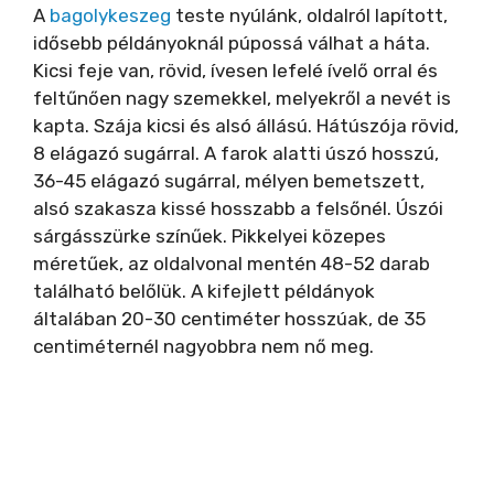
A
bagolykeszeg
teste nyúlánk, oldalról lapított,
idősebb példányoknál púpossá válhat a háta.
Kicsi feje van, rövid, ívesen lefelé ívelő orral és
feltűnően nagy szemekkel, melyekről a nevét is
kapta. Szája kicsi és alsó állású. Hátúszója rövid,
8 elágazó sugárral. A farok alatti úszó hosszú,
36-45 elágazó sugárral, mélyen bemetszett,
alsó szakasza kissé hosszabb a felsőnél. Úszói
sárgásszürke színűek. Pikkelyei közepes
méretűek, az oldalvonal mentén 48-52 darab
található belőlük. A kifejlett példányok
általában 20-30 centiméter hosszúak, de 35
centiméternél nagyobbra nem nő meg.