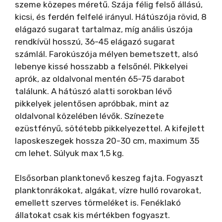
szeme közepes méretű. Szája félig felső állású,
kicsi, és ferdén felfelé irányul. Hátúszója rövid, 8
elágazó sugarat tartalmaz, míg anális úszója
rendkívül hosszú, 36-45 elágazó sugarat
számlál. Farokúszója mélyen bemetszett, alsó
lebenye kissé hosszabb a felsőnél. Pikkelyei
aprók, az oldalvonal mentén 65-75 darabot
találunk. A hátúszó alatti sorokban lévő
pikkelyek jelentősen apróbbak, mint az
oldalvonal közelében lévők. Színezete
ezüstfényű, sötétebb pikkelyezettel. A kifejlett
laposkeszegek hossza 20-30 cm, maximum 35
cm lehet. Súlyuk max 1,5 kg.
Elsősorban planktonevő keszeg fajta. Fogyaszt
planktonrákokat, algákat, vízre hulló rovarokat,
emellett szerves törmeléket is. Fenéklakó
állatokat csak kis mértékben fogyaszt.