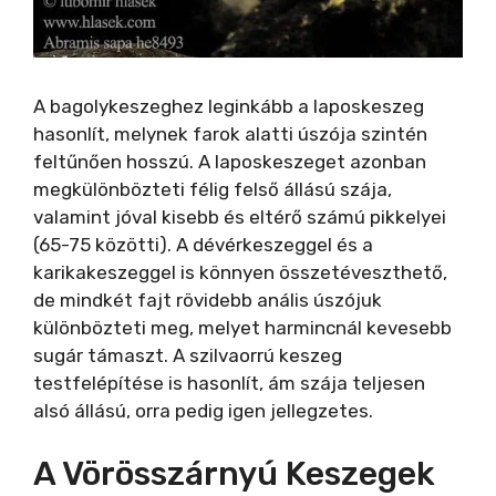
A bagolykeszeghez leginkább a laposkeszeg
hasonlít, melynek farok alatti úszója szintén
feltűnően hosszú. A laposkeszeget azonban
megkülönbözteti félig felső állású szája,
valamint jóval kisebb és eltérő számú pikkelyei
(65-75 közötti). A dévérkeszeggel és a
karikakeszeggel is könnyen összetéveszthető,
de mindkét fajt rövidebb anális úszójuk
különbözteti meg, melyet harmincnál kevesebb
sugár támaszt. A szilvaorrú keszeg
testfelépítése is hasonlít, ám szája teljesen
alsó állású, orra pedig igen jellegzetes.
A Vörösszárnyú Keszegek