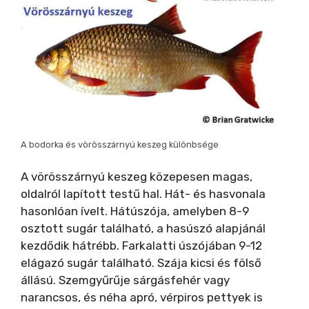
A bodorka és vörösszárnyú keszeg különbsége
A vörösszárnyú keszeg közepesen magas,
oldalról lapított testű hal. Hát- és hasvonala
hasonlóan ívelt. Hátúszója, amelyben 8-9
osztott sugár található, a hasúszó alapjánál
kezdődik hátrébb. Farkalatti úszójában 9-12
elágazó sugár található. Szája kicsi és fölső
állású. Szemgyűrűje sárgásfehér vagy
narancsos, és néha apró, vérpiros pettyek is