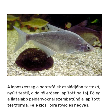
A laposkeszeg a pontyfélék családjába tartozó,
nyúlt testű, oldalról erősen lapított halfaj. Főleg
a fiatalabb példányoknál szembetűnő a lapított
testforma. Feje kicsi, orra rövid és hegyes,