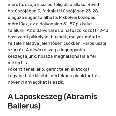
méretű, szája kicsi és félig alsó állású. Rövid
hátúszójában 9, farkalatti úszójában 23-28
elágazó sugár található. Pikkelyei közepes
méretűek, az oldalvonalon 51-57 pikkelyt
találunk. Az oldalvonal és a hátúszó között 12-13
hosszanti pikkelysor húzódik, melyek mérete
felfelé haladva jelentősen csökken. Páros úszói
szürkék. A dévérkeszeg a legnagyobb
keszegfajunk, hossza meghaladhatja a fél
métert is.
Főként fenéklakó, gerinctelen állatokat
fogyaszt, de kisebb mértékben planktont és
növényi anyagokat is eszik.
A Laposkeszeg (Abramis
Ballerus)