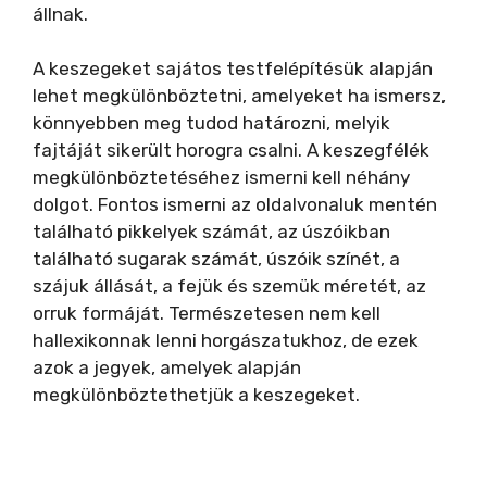
állnak.
A keszegeket sajátos testfelépítésük alapján
lehet megkülönböztetni, amelyeket ha ismersz,
könnyebben meg tudod határozni, melyik
fajtáját sikerült horogra csalni. A keszegfélék
megkülönböztetéséhez ismerni kell néhány
dolgot. Fontos ismerni az oldalvonaluk mentén
található pikkelyek számát, az úszóikban
található sugarak számát, úszóik színét, a
szájuk állását, a fejük és szemük méretét, az
orruk formáját. Természetesen nem kell
hallexikonnak lenni horgászatukhoz, de ezek
azok a jegyek, amelyek alapján
megkülönböztethetjük a keszegeket.