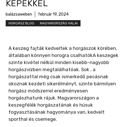
KÉPEKKEL
balázsaweben
február 19, 2024
HORGÁSZ BLOG
MAGYARORSZÁG HALAI
A keszeg fajták kedveltek a horgászok körében,
általában könnyen horogra csalhatókA keszegek
szinte kivétel nélkül minden kisebb-nagyobb
horgászvízben megtalálhatóak. Sok , a
horgászattal még csak ismerkedő pecásnak
okoznak kezdeti sikerélményt, szinte bármilyen
horgász módszerrel eredményesen
horgászhatunk rájuk. Magyarországon a
keszegfélék horgászatának és húsuk
fogyasztásának hagyománya van, kedvelt
sporthal és csemege.