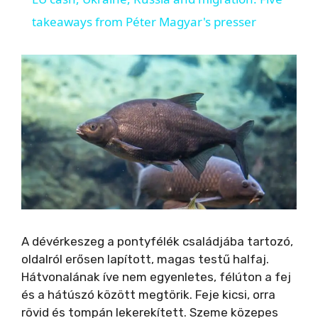
a
takeaways from Péter Magyar's presser
y
V
i
d
e
A dévérkeszeg a pontyfélék családjába tartozó,
oldalról erősen lapított, magas testű halfaj.
o
Hátvonalának íve nem egyenletes, félúton a fej
és a hátúszó között megtörik. Feje kicsi, orra
rövid és tompán lekerekített. Szeme közepes