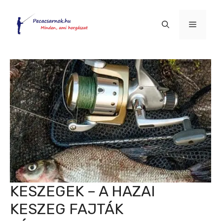
Kilépés
a
Menü
tartalomba
KESZEGEK – A HAZAI
KESZEG FAJTÁK