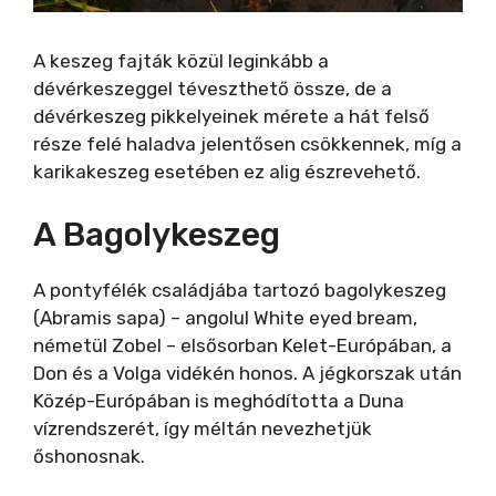
A keszeg fajták közül leginkább a
dévérkeszeggel téveszthető össze, de a
dévérkeszeg pikkelyeinek mérete a hát felső
része felé haladva jelentősen csökkennek, míg a
karikakeszeg esetében ez alig észrevehető.
A Bagolykeszeg
A pontyfélék családjába tartozó bagolykeszeg
(Abramis sapa) – angolul White eyed bream,
németül Zobel – elsősorban Kelet-Európában, a
Don és a Volga vidékén honos. A jégkorszak után
Közép-Európában is meghódította a Duna
vízrendszerét, így méltán nevezhetjük
őshonosnak.