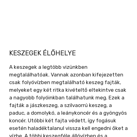
KESZEGEK ÉLŐHELYE
A keszegek a legtöbb vizünkben
megtalálhatóak. Vannak azonban kifejezetten
csak folyóvízben megtalálható keszeg fajták,
melyeket egy két ritka kivételtő eltekintve csak
a nagyobb folyóinkban találhatunk meg. Ezek a
fajták a jászkeszeg, a szilvaorrú keszeg, a
paduc, a domolykó, a leánykoncér és a gyöngyös
koncér. Utóbbi két fajta védett, így fogásuk
esetén haladéktalanul vissza kell engedni őket a
vízbe. A többi keszegféle állóvízben és a