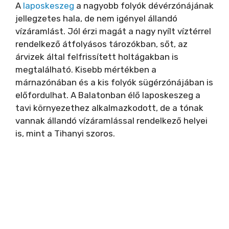
A
laposkeszeg
a nagyobb folyók dévérzónájának
jellegzetes hala, de nem igényel állandó
vízáramlást. Jól érzi magát a nagy nyílt víztérrel
rendelkező átfolyásos tározókban, sőt, az
árvizek által felfrissített holtágakban is
megtalálható. Kisebb mértékben a
márnazónában és a kis folyók sügérzónájában is
előfordulhat. A Balatonban élő laposkeszeg a
tavi környezethez alkalmazkodott, de a tónak
vannak állandó vízáramlással rendelkező helyei
is, mint a Tihanyi szoros.