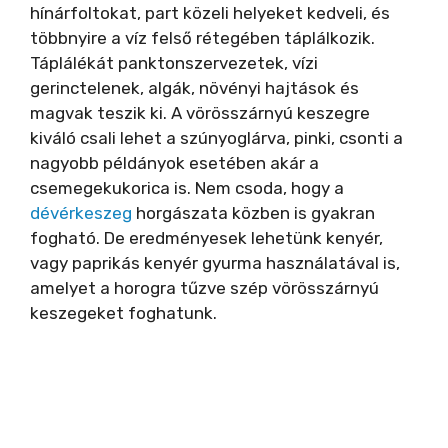
hínárfoltokat, part közeli helyeket kedveli, és
többnyire a víz felső rétegében táplálkozik.
Táplálékát panktonszervezetek, vízi
gerinctelenek, algák, növényi hajtások és
magvak teszik ki. A vörösszárnyú keszegre
kiváló csali lehet a szúnyoglárva, pinki, csonti a
nagyobb példányok esetében akár a
csemegekukorica is. Nem csoda, hogy a
dévérkeszeg
horgászata közben is gyakran
fogható. De eredményesek lehetünk kenyér,
vagy paprikás kenyér gyurma használatával is,
amelyet a horogra tűzve szép vörösszárnyú
keszegeket foghatunk.