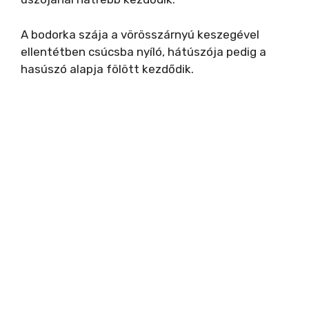
A bodorka szája a vörösszárnyú keszegével
ellentétben csúcsba nyíló, hátúszója pedig a
hasúszó alapja fölött kezdődik.