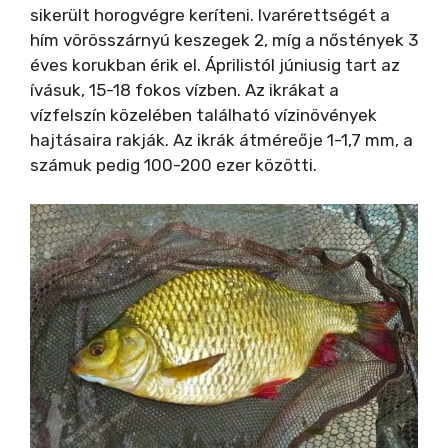
sikerült horogvégre keríteni. Ivarérettségét a
i
hím vörösszárnyú keszegek 2, míg a nőstények 3
éves korukban érik el. Áprilistól júniusig tart az
d
ívásuk, 15-18 fokos vízben. Az ikrákat a
vízfelszín közelében található vízinövények
e
hajtásaira rakják. Az ikrák átméreője 1-1,7 mm, a
számuk pedig 100-200 ezer közötti.
o