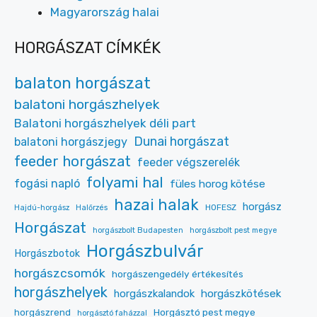
Magyarország halai
HORGÁSZAT CÍMKÉK
balaton horgászat
balatoni horgászhelyek
Balatoni horgászhelyek déli part
Dunai horgászat
balatoni horgászjegy
feeder horgászat
feeder végszerelék
folyami hal
fogási napló
füles horog kötése
hazai halak
horgász
HOFESZ
Hajdú-horgász
Halőrzés
Horgászat
horgászbolt Budapesten
horgászbolt pest megye
Horgászbulvár
Horgászbotok
horgászcsomók
horgászengedély értékesítés
horgászhelyek
horgászkalandok
horgászkötések
Horgásztó pest megye
horgászrend
horgásztó faházzal