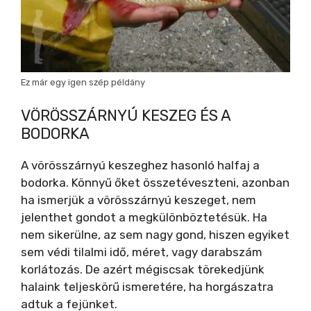
Ez már egy igen szép példány
VÖRÖSSZÁRNYÚ KESZEG ÉS A
BODORKA
A vörösszárnyú keszeghez hasonló halfaj a
bodorka. Könnyű őket összetéveszteni, azonban
ha ismerjük a vörösszárnyú keszeget, nem
jelenthet gondot a megkülönböztetésük. Ha
nem sikerülne, az sem nagy gond, hiszen egyiket
sem védi tilalmi idő, méret, vagy darabszám
korlátozás. De azért mégiscsak törekedjünk
halaink teljeskörű ismeretére, ha horgászatra
adtuk a fejünket.