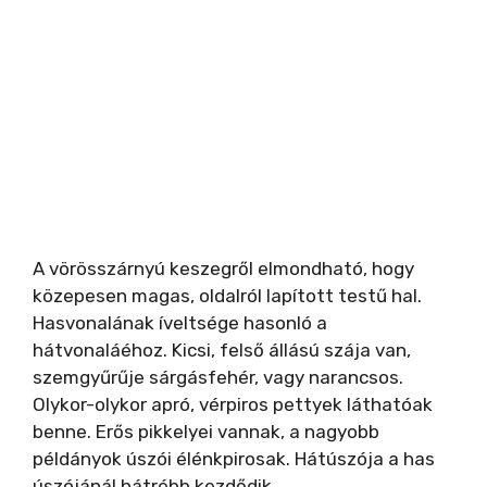
A vörösszárnyú keszegről elmondható, hogy
közepesen magas, oldalról lapított testű hal.
Hasvonalának íveltsége hasonló a
hátvonaláéhoz. Kicsi, felső állású szája van,
szemgyűrűje sárgásfehér, vagy narancsos.
Olykor-olykor apró, vérpiros pettyek láthatóak
benne. Erős pikkelyei vannak, a nagyobb
példányok úszói élénkpirosak. Hátúszója a has
úszójánál hátrébb kezdődik.