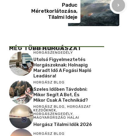
Paduc
Méretkorlátozása,
Tilalmi Ideje
MÉG TÖBB HORGÁSZAT
HORGÁSZ BLOG
,
HORGÁSZENGEDÉLY
Utolsó Figyelmeztetés
Horgászoknak: Holnapig
Maradt Idő A Fogási Napló
Leadásra!
HORGÁSZ BLOG
Szeles Időben Távdobni:
Mikor Segít A Bot, És
Mikor Csak A Technikád?
HORGÁSZ BLOG
,
HORGÁSZAT
KEZDŐKNEK
,
HORGÁSZENGEDÉLY
,
MAGYARORSZÁG HALAI
Horgász Tilalmi Idők 2026
HORGÁSZ BLOG