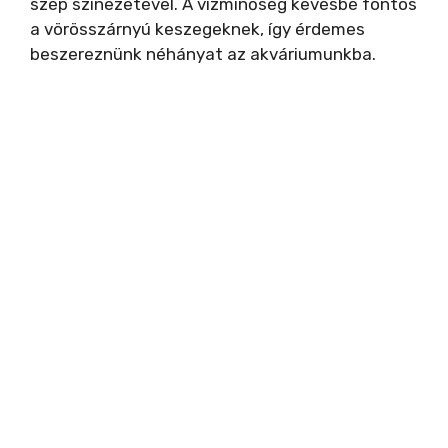
szép színezetével. A vízminőség kevésbé fontos
a vörösszárnyú keszegeknek, így érdemes
beszereznünk néhányat az akváriumunkba.