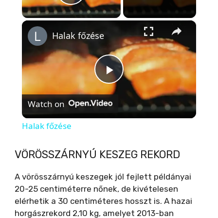
Play Video
×
Halak főzése
P
Watch on
l
Halak főzése
a
VÖRÖSSZÁRNYÚ KESZEG REKORD
y
A vörösszárnyú keszegek jól fejlett példányai
20-25 centiméterre nőnek, de kivételesen
V
elérhetik a 30 centiméteres hosszt is. A hazai
horgászrekord 2,10 kg, amelyet 2013-ban