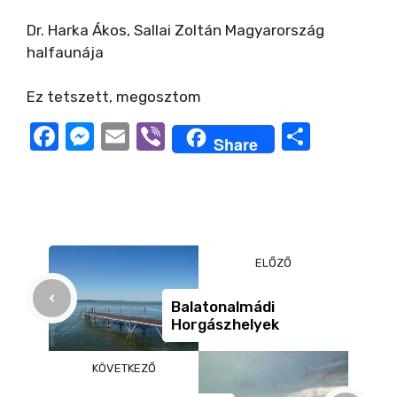
Dr. Harka Ákos, Sallai Zoltán Magyarország
halfaunája
Ez tetszett, megosztom
F
M
E
Vi
O
Share
a
e
m
b
ss
c
ss
ail
er
z
e
e
a
b
n
m
ELŐZŐ
o
g
e
o
er
g
Balatonalmádi
Horgászhelyek
k
KÖVETKEZŐ