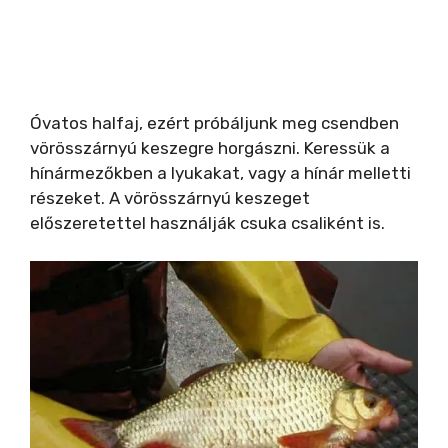
Óvatos halfaj, ezért próbáljunk meg csendben
vörösszárnyú keszegre horgászni. Keressük a
hínármezőkben a lyukakat, vagy a hínár melletti
részeket. A vörösszárnyú keszeget
előszeretettel használják csuka csaliként is.