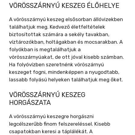
VÖRÖSSZÁRNYÚ KESZEG ÉLŐHELYE
A vörösszárnyú keszeg elsősorban állóvizekben
találhatjuk meg. Kedvező életfeltételek
biztosítottak számára a sekély tavakban,
víztározókban, holtágakban és mocsarakban. A
folyókban is megtalálhatjuk a
vörösszárnyúakat, de ott jóval kisebb számban.
Ha folyóvízben szeretnénk vöröszárnyú
keszeget fogni, mindenképpen a nyugodtabb,
lassabb folyású helyeken találhatjuk meg őket.
VÖRÖSSZÁRNYÚ KESZEG
HORGÁSZATA
A vörösszárnyú keszegre horgászni
legcélszerűbb finom felszereléssel. Kisebb
csapatokban keresi a táplálékát. A