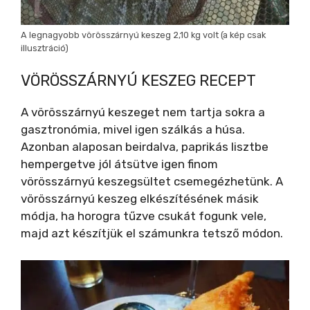
A legnagyobb vörösszárnyú keszeg 2,10 kg volt (a kép csak
illusztráció)
VÖRÖSSZÁRNYÚ KESZEG RECEPT
A vörösszárnyú keszeget nem tartja sokra a
gasztronómia, mivel igen szálkás a húsa.
Azonban alaposan beirdalva, paprikás lisztbe
hempergetve jól átsütve igen finom
vörösszárnyú keszegsültet csemegézhetünk. A
vörösszárnyú keszeg elkészítésének másik
módja, ha horogra tűzve csukát fogunk vele,
majd azt készítjük el számunkra tetsző módon.