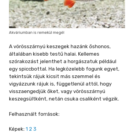
Akváriumban is remekül megél
A vörösszárnyú keszegek hazánk őshonos,
általában kisebb testű halai. Kellemes
szórakozást jelenthet a horgászatuk például
egy spiccbottal. Ha legközelebb fogunk egyet,
tekintsük rájuk kicsit más szemmel és
vigyázzunk rájuk is, függetlenül attól, hogy
visszaengedjük őket, vagy vörösszárnyú
keszegsültként, netán csuka csaliként végzik.
Felhasznált források:
Képek:
1
2
3