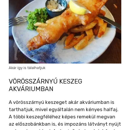
Akár így is tálalhatjuk
VÖRÖSSZÁRNYÚ KESZEG
AKVÁRIUMBAN
A vörösszárnyú keszeget akár akváriumban is
tarthatjuk, mivel egyáltalán nem kényes halfaj.
A többi keszegféléhez képes remekül megvan
az előszobánkban is, és impozáns látványt nyújt