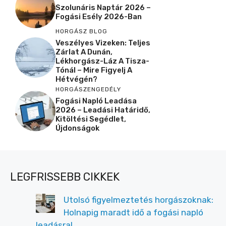
Szolunáris Naptár 2026 –
Fogási Esély 2026-Ban
HORGÁSZ BLOG
Veszélyes Vizeken: Teljes
Zárlat A Dunán,
Lékhorgász-Láz A Tisza-
Tónál – Mire Figyelj A
Hétvégén?
HORGÁSZENGEDÉLY
Fogási Napló Leadása
2026 – Leadási Határidő,
Kitöltési Segédlet,
Újdonságok
LEGFRISSEBB CIKKEK
Utolsó figyelmeztetés horgászoknak:
Holnapig maradt idő a fogási napló
leadásra!