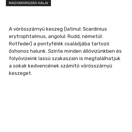
MAGYARORSZÁG HALAI
A vörösszárnyú keszeg (latinul: Scardinius
erytrophtalmus, angolul: Rudd, németül:
Rotfeder) a pontyfélék családjába tartozó
őshonos halunk. Szinte minden állóvizünkben és
folyóvizeink lassú szakaszain is megtalálhatjuk
a sokak kedvencének számító vörösszárnyú
keszeget.