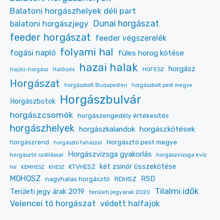
Balatoni horgászhelyek déli part
Dunai horgászat
balatoni horgászjegy
feeder horgászat
feeder végszerelék
folyami hal
fogási napló
füles horog kötése
hazai halak
horgász
HOFESZ
Hajdú-horgász
Halőrzés
Horgászat
horgászbolt Budapesten
horgászbolt pest megye
Horgászbulvár
Horgászbotok
horgászcsomók
horgászengedély értékesítés
horgászhelyek
horgászkalandok
horgászkötések
Horgásztó pest megye
horgászrend
horgásztó faházzal
Horgászvizsga gyakorlás
horgásztó szállással
horgászvizsga kvíz
két zsinór összekötése
KTVHESZ
hír
KEMHESZ
KHESZ
MOHOSZ
RDHSZ
RSD
nagyhalas horgásztó
Tilalmi idők
Területi jegy árak 2019
területi jegyárak 2020
Velencei tó horgászat
védett halfajok