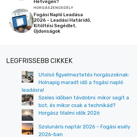
Hétvégén?
HORGÁSZENGEDÉLY
Fogási Napló Leadása
2026 – Leadási Határidő,
Kitöltési Segédlet,
Újdonságok
LEGFRISSEBB CIKKEK
Utolsó figyelmeztetés horgászoknak:
Holnapig maradt idő a fogási napló
leadásra!
Szeles időben távdobni: mikor segít a
bot, és mikor csak a technikád?
Horgász tilalmi idők 2026
Szolunáris naptár 2026 – Fogási esély
2026-ban