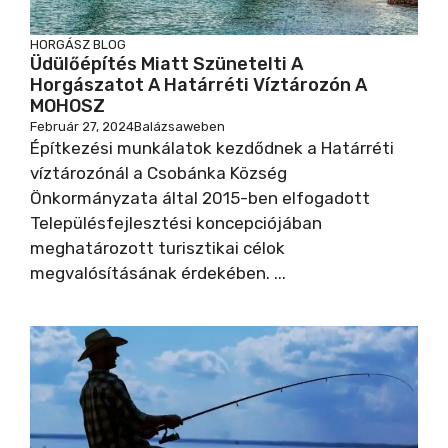
HORGÁSZ BLOG
Üdülőépítés Miatt Szünetelti A
Horgászatot A Határréti Víztározón A
MOHOSZ
Február 27, 2024
Balázsaweben
Építkezési munkálatok kezdődnek a Határréti
víztározónál a Csobánka Község
Önkormányzata által 2015-ben elfogadott
Településfejlesztési koncepciójában
meghatározott turisztikai célok
megvalósításának érdekében. ...