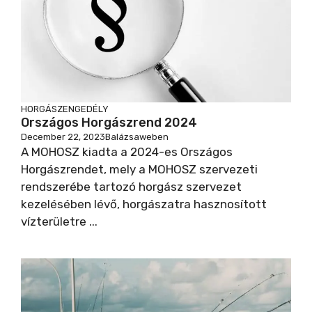
i
d
e
HORGÁSZENGEDÉLY
Országos Horgászrend 2024
December 22, 2023
Balázsaweben
o
A MOHOSZ kiadta a 2024-es Országos
Horgászrendet, mely a MOHOSZ szervezeti
rendszerébe tartozó horgász szervezet
kezelésében lévő, horgászatra hasznosított
vízterületre ...