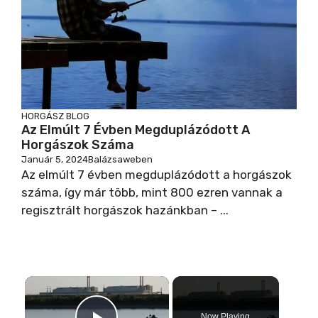
HORGÁSZ BLOG
Az Elmúlt 7 Évben Megduplázódott A
Horgászok Száma
Január 5, 2024
Balázsaweben
Az elmúlt 7 évben megduplázódott a horgászok
száma, így már több, mint 800 ezren vannak a
regisztrált horgászok hazánkban – ...
×
Now Playing