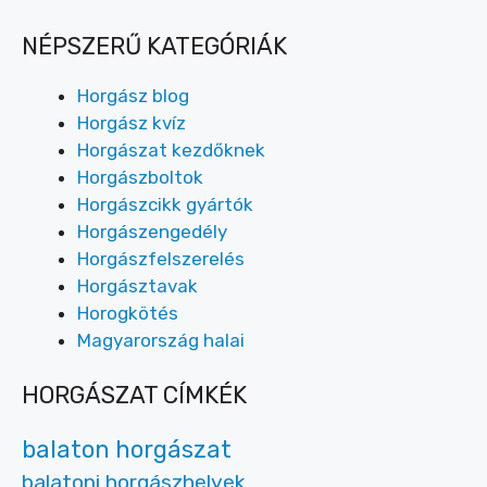
NÉPSZERŰ KATEGÓRIÁK
Horgász blog
Horgász kvíz
Horgászat kezdőknek
Horgászboltok
Horgászcikk gyártók
Horgászengedély
Horgászfelszerelés
Horgásztavak
Horogkötés
Magyarország halai
HORGÁSZAT CÍMKÉK
balaton horgászat
balatoni horgászhelyek