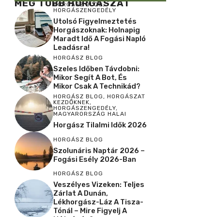
MÉG TÖBB HORGÁSZAT
HORGÁSZ BLOG
,
HORGÁSZENGEDÉLY
Utolsó Figyelmeztetés
Horgászoknak: Holnapig
Maradt Idő A Fogási Napló
Leadásra!
HORGÁSZ BLOG
Szeles Időben Távdobni:
Mikor Segít A Bot, És
Mikor Csak A Technikád?
HORGÁSZ BLOG
,
HORGÁSZAT
KEZDŐKNEK
,
HORGÁSZENGEDÉLY
,
MAGYARORSZÁG HALAI
Horgász Tilalmi Idők 2026
HORGÁSZ BLOG
Szolunáris Naptár 2026 –
Fogási Esély 2026-Ban
HORGÁSZ BLOG
Veszélyes Vizeken: Teljes
Zárlat A Dunán,
Lékhorgász-Láz A Tisza-
Tónál – Mire Figyelj A