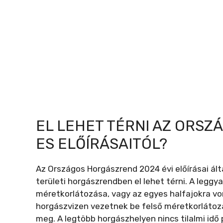
EL LEHET TÉRNI AZ ORSZ
ES ELŐÍRÁSAITÓL?
Az Országos Horgászrend 2024 évi előírásai ál
területi horgászrendben el lehet térni. A leggya
méretkorlátozása, vagy az egyes halfajokra von
horgászvizen vezetnek be felső méretkorlátozá
meg. A legtöbb horgászhelyen nincs tilalmi idő 