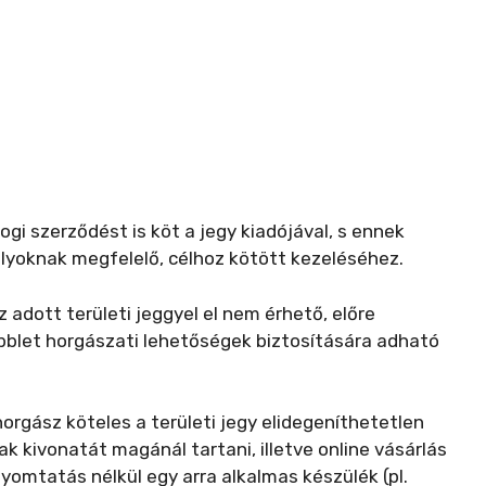
jogi szerződést is köt a jegy kiadójával, s ennek
lyoknak megfelelő, célhoz kötött kezeléséhez.
az adott területi jeggyel el nem érhető, előre
blet horgászati lehetőségek biztosítására adható
horgász köteles a területi jegy elidegeníthetetlen
k kivonatát magánál tartani, illetve online vásárlás
yomtatás nélkül egy arra alkalmas készülék (pl.