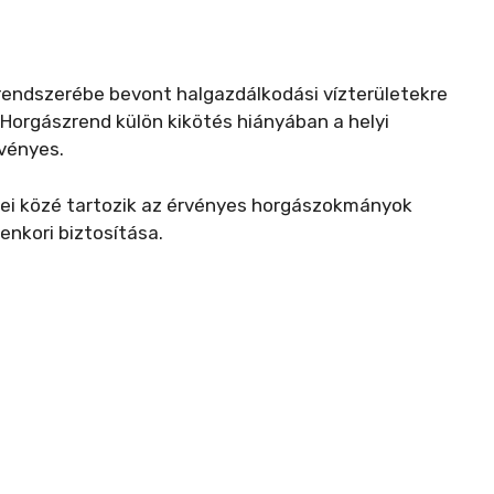
rendszerébe bevont halgazdálkodási vízterületekre
s Horgászrend külön kikötés hiányában a helyi
vényes.
lei közé tartozik az érvényes horgászokmányok
nkori biztosítása.