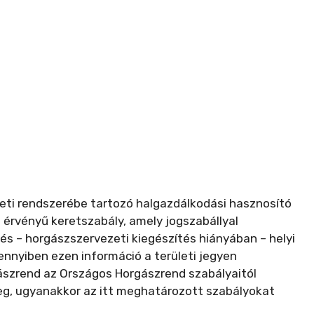
ti rendszerébe tartozó halgazdálkodási hasznosító
érvényű keretszabály, amely jogszabállyal
s – horgászszervezeti kiegészítés hiányában – helyi
nnyiben ezen információ a területi jegyen
gászrend az Országos Horgászrend szabályaitól
, ugyanakkor az itt meghatározott szabályokat