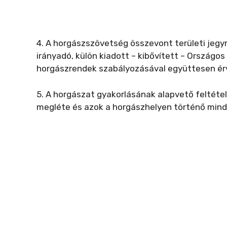
4. A horgászszövetség összevont területi jegy
irányadó, külön kiadott – kibővített – Országo
horgászrendek szabályozásával együttesen ér
5. A horgászat gyakorlásának alapvető feltéte
megléte és azok a horgászhelyen történő minde