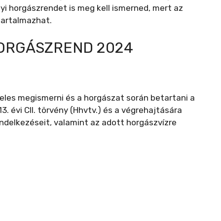
yi horgászrendet is meg kell ismerned, mert az
tartalmazhat.
HORGÁSZREND 2024
eles megismerni és a horgászat során betartani a
3. évi CII. törvény (Hhvtv.) és a végrehajtására
rendelkezéseit, valamint az adott horgászvízre