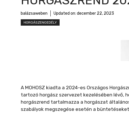
HORGÁSZREND 20
r
m
balázsaweben
Updated on:
december 22, 2023
e
HORGÁSZENGEDÉLY
g
A MOHOSZ kiadta a 2024-es Országos Horgászr
tartozó horgász szervezet kezelésében lévő, ho
horgászrend tartalmazza a horgászat általános 
szabályok megszegése esetén a büntetéseket 