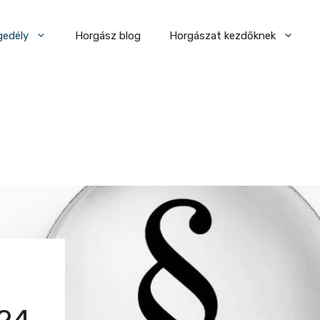
gedély
Horgász blog
Horgászat kezdőknek