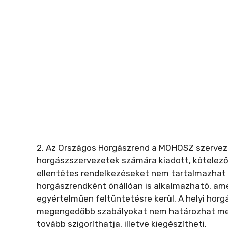
2. Az Országos Horgászrend a MOHOSZ szerveze
horgászszervezetek számára kiadott, kötelező 
ellentétes rendelkezéseket nem tartalmazhat é
horgászrendként önállóan is alkalmazható, ame
egyértelműen feltüntetésre kerül. A helyi hor
megengedőbb szabályokat nem határozhat meg
tovább szigoríthatja, illetve kiegészítheti.