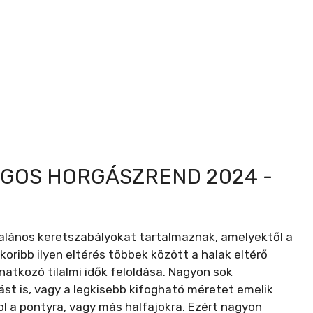
ÁGOS HORGÁSZREND 2024 -
talános keretszabályokat tartalmaznak, amelyektől a
koribb ilyen eltérés többek között a halak eltérő
atkozó tilalmi idők feloldása. Nagyon sok
st is, vagy a legkisebb kifogható méretet emelik
pl a pontyra, vagy más halfajokra. Ezért nagyon