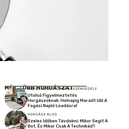
MÉG TÖBB HORGÁSZAT
HORGÁSZ BLOG
,
HORGÁSZENGEDÉLY
Utolsó Figyelmeztetés
Horgászoknak: Holnapig Maradt Idő A
Fogási Napló Leadásra!
HORGÁSZ BLOG
Szeles Időben Távdobni: Mikor Segít A
Bot, És Mikor Csak A Technikád?