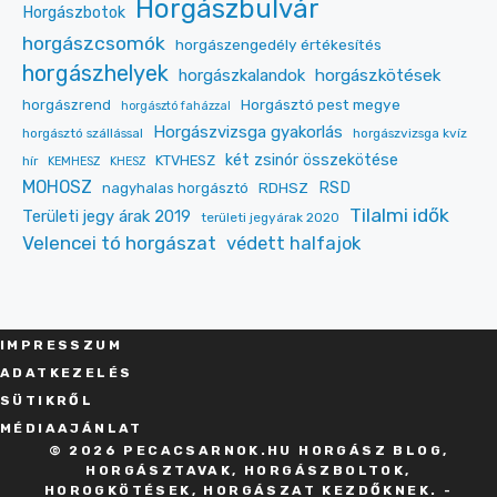
Horgászbulvár
Horgászbotok
horgászcsomók
horgászengedély értékesítés
horgászhelyek
horgászkalandok
horgászkötések
Horgásztó pest megye
horgászrend
horgásztó faházzal
Horgászvizsga gyakorlás
horgásztó szállással
horgászvizsga kvíz
két zsinór összekötése
KTVHESZ
hír
KEMHESZ
KHESZ
MOHOSZ
RDHSZ
RSD
nagyhalas horgásztó
Tilalmi idők
Területi jegy árak 2019
területi jegyárak 2020
Velencei tó horgászat
védett halfajok
IMPRESSZU
M
ADATKEZELÉS
SÜT
IKRŐL
MÉDIAAJÁNLAT
© 2026 PECACSARNOK.HU HORGÁSZ BLOG,
HORGÁSZTAVAK, HORGÁSZBOLTOK,
HOROGKÖTÉSEK, HORGÁSZAT KEZDŐKNEK. -