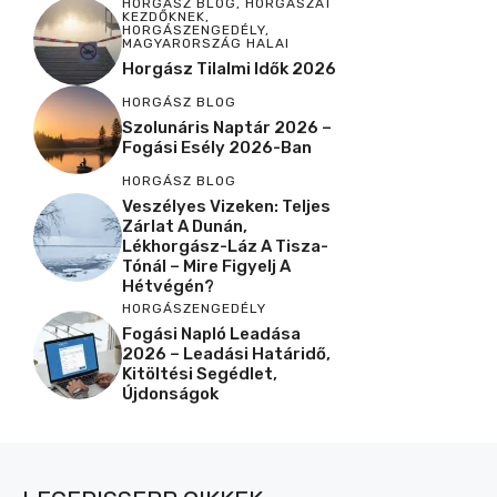
HORGÁSZ BLOG
,
HORGÁSZAT
KEZDŐKNEK
,
HORGÁSZENGEDÉLY
,
MAGYARORSZÁG HALAI
Horgász Tilalmi Idők 2026
HORGÁSZ BLOG
Szolunáris Naptár 2026 –
Fogási Esély 2026-Ban
HORGÁSZ BLOG
Veszélyes Vizeken: Teljes
Zárlat A Dunán,
Lékhorgász-Láz A Tisza-
Tónál – Mire Figyelj A
Hétvégén?
HORGÁSZENGEDÉLY
Fogási Napló Leadása
2026 – Leadási Határidő,
Kitöltési Segédlet,
Újdonságok