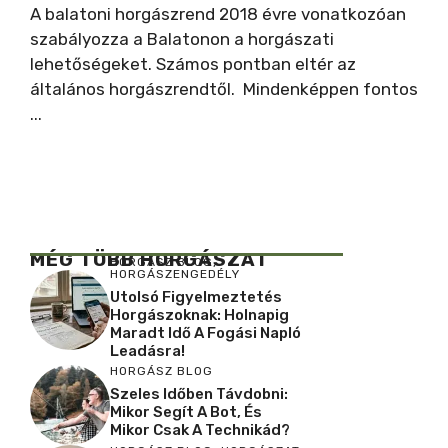
A balatoni horgászrend 2018 évre vonatkozóan
szabályozza a Balatonon a horgászati
lehetőségeket. Számos pontban eltér az
általános horgászrendtől. Mindenképpen fontos
...
MÉG TÖBB HORGÁSZAT
HORGÁSZ BLOG
,
HORGÁSZENGEDÉLY
Utolsó Figyelmeztetés
Horgászoknak: Holnapig
Maradt Idő A Fogási Napló
Leadásra!
HORGÁSZ BLOG
Szeles Időben Távdobni:
Mikor Segít A Bot, És
Mikor Csak A Technikád?