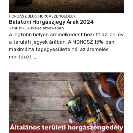
HORGÁSZ BLOG
HORGÁSZENGEDÉLY
Balatoni Horgászjegy Árak 2024
Január 6, 2024
Balázsaweben
A legtöbb helyen áremelkedést hozott az idei év
a területi jegyek árában. A MOHOSZ 15%-ban
maximálta tagegyesületeinél az áremelés
mértékét, ...