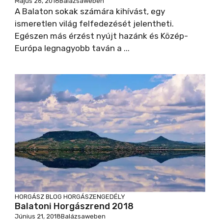
Május 26, 2018
Balázsaweben
A Balaton sokak számára kihívást, egy
ismeretlen világ felfedezését jelentheti.
Egészen más érzést nyújt hazánk és Közép-
Európa legnagyobb taván a ...
HORGÁSZ BLOG
HORGÁSZENGEDÉLY
Balatoni Horgászrend 2018
Június 21, 2018
Balázsaweben