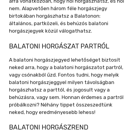
arra vonatkozóan, hogy hol horgászhatsz, és hol
nem. Alapvetően három féle horgászjegy
birtokában horgászhatsz a Balatonon:
általános, partközeli, és behúzós balatoni
horgászjegyek közül válogathatsz.
BALATONI HORGÁSZAT PARTRÓL
A balatoni horgászjegyed lehetőséget biztosít
neked arra, hogy a balatoni horgászatot partról,
vagy csónakból űzd. Fontos tudni, hogy melyik
balatoni horgászjeggyel milyen távolságban
horgászhatsz a parttól, és jogosult vagy a
behúzásra, vagy sem. Honnan érdemes a partról
próbálkozni? Néhány tippet összeszedtünk
neked, hogy eredményesebb lehess!
BALATONI HORGÁSZREND