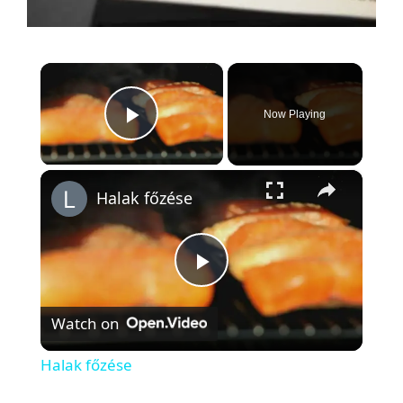
×
Now Playing
Play Video
×
Halak főzése
P
Watch on
l
Halak főzése
a