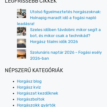
LEGFRISSEBB CIKKEK
Utolsó figyelmeztetés horgászoknak:
Holnapig maradt idő a fogási napló
leadásra!
Szeles időben távdobni: mikor segít a
bot, és mikor csak a technikád?
Horgász tilalmi idők 2026
Szolunáris naptár 2026 – Fogási esély
2026-ban
NÉPSZERŰ KATEGÓRIÁK
Horgász blog
Horgász kvíz
Horgászat kezdőknek
Horgászboltok
Horgászcikk gyártók