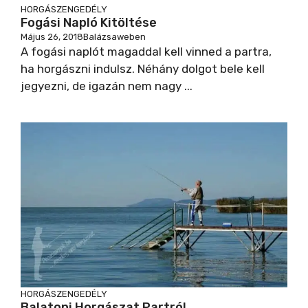
HORGÁSZENGEDÉLY
Fogási Napló Kitöltése
y
Május 26, 2018
Balázsaweben
A fogási naplót magaddal kell vinned a partra,
ha horgászni indulsz. Néhány dolgot bele kell
V
jegyezni, de igazán nem nagy ...
i
d
e
o
HORGÁSZENGEDÉLY
Balatoni Horgászat Partról