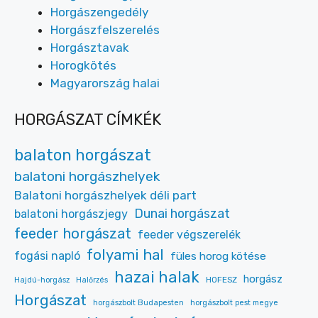
Horgászengedély
Horgászfelszerelés
Horgásztavak
Horogkötés
Magyarország halai
HORGÁSZAT CÍMKÉK
balaton horgászat
balatoni horgászhelyek
Balatoni horgászhelyek déli part
Dunai horgászat
balatoni horgászjegy
feeder horgászat
feeder végszerelék
folyami hal
fogási napló
füles horog kötése
hazai halak
horgász
HOFESZ
Hajdú-horgász
Halőrzés
Horgászat
horgászbolt Budapesten
horgászbolt pest megye