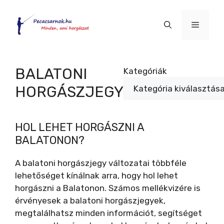
Kilépés
a
Menü
tartalomba
BALATONI
Kategóriák
HORGÁSZJEGY
HOL LEHET HORGÁSZNI A
BALATONON?
A balatoni horgászjegy változatai többféle
lehetőséget kínálnak arra, hogy hol lehet
horgászni a Balatonon. Számos mellékvizére is
érvényesek a balatoni horgászjegyek,
megtalálhatsz minden információt, segítséget