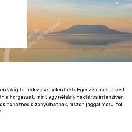
en világ felfedezését jelentheti. Egészen más érzést
n a horgászat, mint egy néhány hektáros intenzíven
sek nehéznek bizonyulhatnak, hiszen joggal merül fel
?