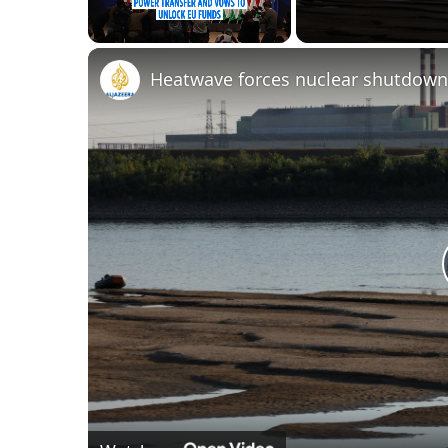
Unmute
Heatwave forces nuclear shutdown