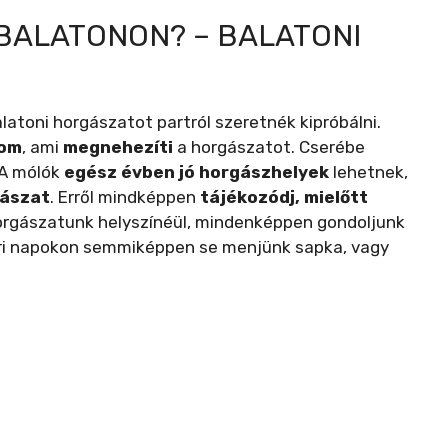
 BALATONON? – BALATONI
latoni horgászatot partról szeretnék kipróbálni.
lom
, ami
megnehezíti
a horgászatot. Cserébe
 A mólók
egész évben jó horgászhelyek
lehetnek,
gászat
. Erről mindképpen
tájékozódj, mielőtt
horgászatunk helyszínéül, mindenképpen gondoljunk
i napokon semmiképpen se menjünk sapka, vagy