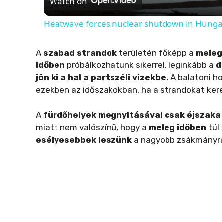
Watch on
Heatwave forces nuclear shutdown in Hunga
A
szabad strandok
területén főképp a
meleg
időben
próbálkozhatunk sikerrel, leginkább a
d
jön ki a hal a partszéli vizekbe.
A balatoni ho
ezekben az időszakokban, ha a strandokat kere
A
fürdőhelyek megnyitásával csak éjszaka
miatt nem valószínű, hogy a
meleg időben
túl
esélyesebbek leszünk
a nagyobb zsákmányra