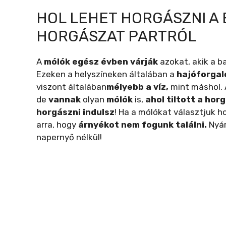
HOL LEHET HORGÁSZNI A
HORGÁSZAT PARTRÓL
A
mólók egész évben várják
azokat, akik a ba
Ezeken a helyszíneken általában a
hajóforga
viszont általában
mélyebb a víz,
mint máshol.
de
vannak
olyan
mólók
is,
ahol tiltott a hor
horgászni indulsz
! Ha a mólókat választjuk 
arra, hogy
árnyékot nem fogunk találni.
Nyár
napernyő nélkül!