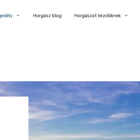
gedély
Horgász blog
Horgászat kezdőknek