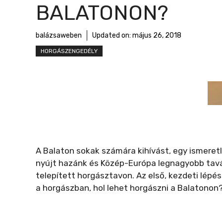
r
BALATONON?
m
e
balázsaweben
Updated on:
május 26, 2018
g
HORGÁSZENGEDÉLY
A Balaton sokak számára kihívást, egy ismeretl
nyújt hazánk és Közép-Európa legnagyobb tavá
telepített horgásztavon. Az első, kezdeti lépé
a horgászban, hol lehet horgászni a Balatonon