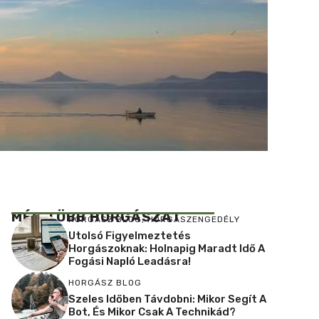
MÉG TÖBB HORGÁSZAT
HORGÁSZ BLOG
,
HORGÁSZENGEDÉLY
Utolsó Figyelmeztetés
Horgászoknak: Holnapig Maradt Idő A
Fogási Napló Leadásra!
HORGÁSZ BLOG
Szeles Időben Távdobni: Mikor Segít A
Bot, És Mikor Csak A Technikád?