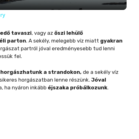
y
ry
V
edő tavaszi
, vagy az
őszi lehülő
éli parton
. A sekély, melegebb víz miatt
gyakran
i
rgászat partról jóval eredményesebb tud lenni
ssük fel.
d
 horgászhatunk a strandokon,
de a sekély víz
 sikeres horgászatban lenne részünk.
Jóval
e
, ha nyáron inkább
éjszaka próbálkozunk
.
o