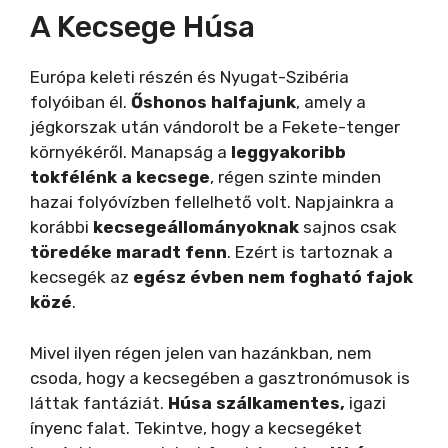
A Kecsege Húsa
Európa keleti részén és Nyugat-Szibéria
folyóiban él.
Őshonos halfajunk
, amely a
jégkorszak után vándorolt be a Fekete-tenger
környékéről. Manapság a
leggyakoribb
tokfélénk a kecsege
, régen szinte minden
hazai folyóvízben fellelhető volt. Napjainkra a
korábbi
kecsegeállományoknak
sajnos csak
töredéke maradt fenn
. Ezért is tartoznak a
kecsegék az
egész évben nem fogható fajok
közé
.
Mivel ilyen régen jelen van hazánkban, nem
csoda, hogy a kecsegében a gasztronómusok is
láttak fantáziát.
Húsa szálkamentes,
igazi
ínyenc falat. Tekintve, hogy a kecsegéket