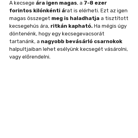
A kecsege
ára igen magas
, a
7-8 ezer
forintos kilónkénti á
rat is elérheti. Ezt az igen
magas összeget
meg is haladhatja
a tisztított
kecsegehús ára,
ritkán kapható.
Ha mégis úgy
döntenénk, hogy egy kecsegevacsorát
tartanánk, a
nagyobb bevásárló csarnokok
halpultjaiban lehet esélyünk kecsegét vásárolni,
vagy előrendelni.