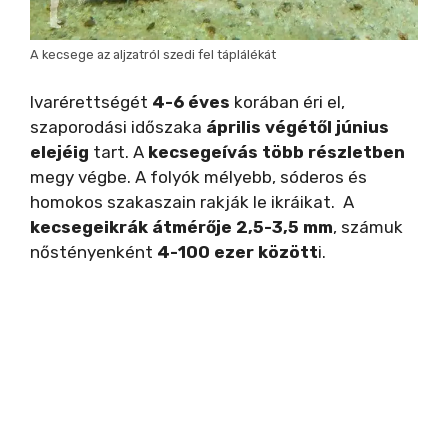
A kecsege az aljzatról szedi fel táplálékát
Ivarérettségét
4-6 éves
korában éri el,
szaporodási időszaka
április végétől június
elejéig
tart. A
kecsegeívás több részletben
megy végbe. A folyók mélyebb, sóderos és
homokos szakaszain rakják le ikráikat. A
kecsegeikrák átmérője 2,5-3,5 mm
, számuk
nőstényenként
4-100 ezer között
i.