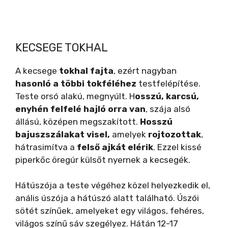
KECSEGE TOKHAL
A kecsege
tokhal fajta
, ezért nagyban
hasonló a többi tokféléhez
testfelépítése.
Teste orsó alakú, megnyúlt. H
osszú, karcsú,
enyhén felfelé hajló orra van
, szája alsó
állású, középen megszakított.
Hosszú
bajuszszálakat visel,
amelyek
rojtozottak
,
hátrasimítva a
felső ajkát elérik
. Ezzel kissé
piperkőc öregúr külsőt nyernek a kecsegék.
Hátúszója a teste végéhez közel helyezkedik el,
anális úszója a hátúszó alatt található. Úszói
sötét színűek, amelyeket egy világos, fehéres,
világos színű sáv szegélyez. Hátán 12-17