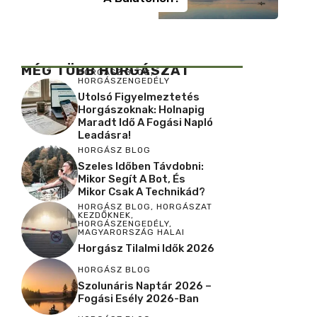
MÉG TÖBB HORGÁSZAT
HORGÁSZ BLOG
,
HORGÁSZENGEDÉLY
Utolsó Figyelmeztetés
Horgászoknak: Holnapig
Maradt Idő A Fogási Napló
Leadásra!
HORGÁSZ BLOG
Szeles Időben Távdobni:
Mikor Segít A Bot, És
Mikor Csak A Technikád?
HORGÁSZ BLOG
,
HORGÁSZAT
KEZDŐKNEK
,
HORGÁSZENGEDÉLY
,
MAGYARORSZÁG HALAI
Horgász Tilalmi Idők 2026
HORGÁSZ BLOG
Szolunáris Naptár 2026 –
Fogási Esély 2026-Ban