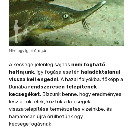
Mint egy igazi öregúr…
A kecsege jelenleg sajnos
nem fogható
halfajunk
, így fogása esetén
haladéktalanul
vissza kell engedni
. A hazai folyókba, főképp a
Dunába
rendszeresen telepítenek
kecsegéket.
Bízzunk benne, hogy eredményes
lesz a tokfélék, köztük a kecsegék
visszatelepítése természetes vizeinkbe, és
hamarosan újra örülhetünk egy
kecsegefogásnak.