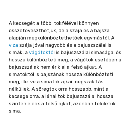
A kecsegét a többi tokfélével könnyen
összetéveszthetjük, de a szája és a bajsza
alapján megkülönböztethetőek egymástól. A
viza
szája jóval nagyobb és a bajuszszálai is
simák, a
vágótoktó
l is bajuszszálai simasága, és
hossza különbözteti meg, a vágótok esetében a
bajuszszálak nem érik el a felső ajkat. A
simatoktól is bajszának hossza különbözteti
meg, illetve a simatok ajkai megszakítás
nélküliek. A sőregtok orra hosszabb, mint a
kecsege orra, a lénai tok bajuszszálai hossza
szintén elérik a felső ajkat, azonban felületük
sima.