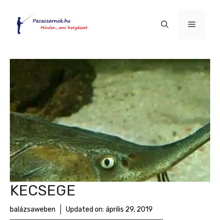
Kilépés
a
Menü
tartalomba
KECSEGE
balázsaweben
Updated on:
április 29, 2019