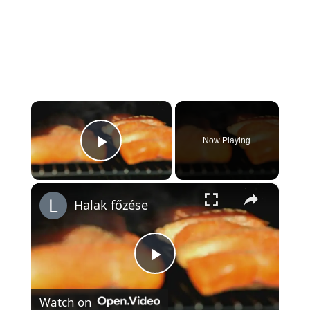
×
Now Playing
Play Video
×
Halak főzése
P
Watch on