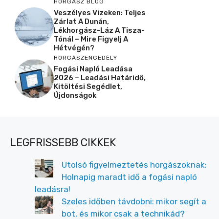
HORGÁSZ BLOG
Veszélyes Vizeken: Teljes
Zárlat A Dunán,
Lékhorgász-Láz A Tisza-
Tónál – Mire Figyelj A
Hétvégén?
HORGÁSZENGEDÉLY
Fogási Napló Leadása
2026 – Leadási Határidő,
Kitöltési Segédlet,
Újdonságok
LEGFRISSEBB CIKKEK
Utolsó figyelmeztetés horgászoknak:
Holnapig maradt idő a fogási napló
leadásra!
Szeles időben távdobni: mikor segít a
bot, és mikor csak a technikád?