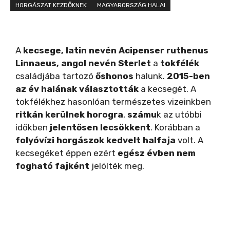
HORGÁSZAT KEZDŐKNEK
MAGYARORSZÁG HALAI
A
kecsege, latin nevén Acipenser ruthenus
Linnaeus, angol nevén Sterlet
a
tokfélék
családjába tartozó
őshonos
halunk.
2015-ben
az év halának választották
a kecsegét. A
tokfélékhez hasonlóan természetes vizeinkben
ritkán kerülnek horogra
,
számu
k az utóbbi
időkben
jelentősen lecsökkent
. Korábban a
folyóvízi horgászok kedvelt halfaja
volt. A
kecsegéket éppen ezért
egész évben nem
fogható fajként
jelölték meg.