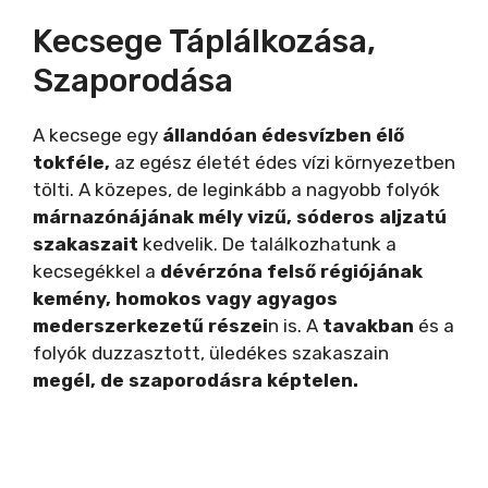
Kecsege Táplálkozása,
Szaporodása
A kecsege egy
állandóan édesvízben élő
tokféle,
az egész életét édes vízi környezetben
tölti. A közepes, de leginkább a nagyobb folyók
márnazónájának mély vizű,
sóderos aljzatú
szakaszait
kedvelik. De találkozhatunk a
kecsegékkel a
dévérzóna felső régiójának
kemény, homokos vagy agyagos
mederszerkezetű részei
n is. A
tavakban
és a
folyók duzzasztott, üledékes szakaszain
megél, de szaporodásra képtelen.