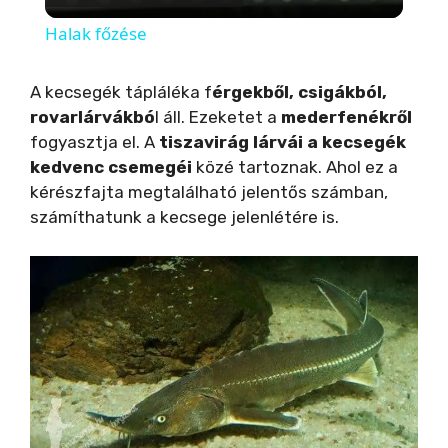
l
Halak főzése
a
A kecsegék tápláléka f
érgekből, csigákból,
rovarlárvákbó
l áll. Ezeketet a
mederfenékről
y
fogyasztja el. A
tiszavirág lárvái a kecsegék
kedvenc csemegéi
közé tartoznak. Ahol ez a
V
kérészfajta megtalálható jelentős számban,
számíthatunk a kecsege jelenlétére is.
i
d
e
o