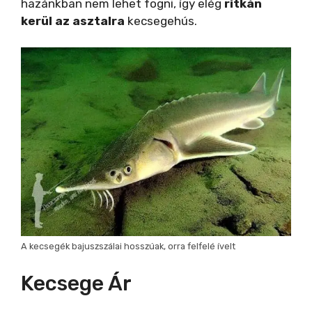
hazánkban nem lehet fogni, így elég
ritkán
kerül az asztalra
kecsegehús.
A kecsegék bajuszszálai hosszúak, orra felfelé ívelt
Kecsege Ár