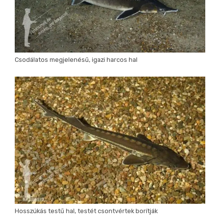
Csodálatos megjelenésű, igazi harcos hal
Hosszúkás testű hal, testét csontvértek borítják