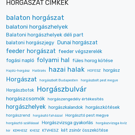
HORGÁSZAT CÍMKÉK
balaton horgászat
balatoni horgászhelyek
Balatoni horgászhelyek déli part
Dunai horgászat
balatoni horgászjegy
feeder horgászat
feeder végszerelék
folyami hal
fogási napló
füles horog kötése
hazai halak
horgász
HOFESZ
Hajdú-horgász
Halőrzés
Horgászat
horgászbolt Budapesten
horgászbolt pest megye
Horgászbulvár
Horgászbotok
horgászcsomók
horgászengedély értékesítés
horgászhelyek
horgászkalandok
horgászkötések
Horgásztó pest megye
horgászrend
horgásztó faházzal
Horgászvizsga gyakorlás
horgásztó szállással
horgászvizsga kvíz
két zsinór összekötése
KTVHESZ
hír
KEMHESZ
KHESZ