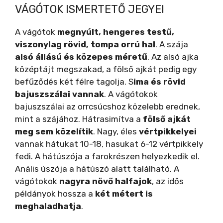
VÁGÓTOK ISMERTETŐ JEGYEI
A vágótok
megnyúlt, hengeres testű,
viszonylag rövid, tompa orrú hal
. A szája
alsó állású és közepes méretű
. Az alsó ajka
középtájt megszakad, a fölső ajkát pedig egy
befűződés két félre tagolja. S
ima és rövid
bajuszszálai vannak
. A vágótokok
bajuszszálai az orrcsúcshoz közelebb erednek,
mint a szájához. Hátrasimítva a
fölső ajkát
meg sem közelítik
. Nagy, éles
vértpikkelyei
vannak hátukat 10-18, hasukat 6-12 vértpikkely
fedi. A hátúszója a farokrészen helyezkedik el.
Anális úszója a hátúszó alatt található. A
vágótokok
nagyra növő halfajok
, az idős
példányok hossza a
két métert is
meghaladhatja
.