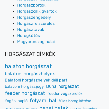
Horgászboltok
Horgászcikk gyártók
Horgászengedély
Horgászfelszerelés
Horgásztavak
Horogkötés
Magyarország halai
HORGÁSZAT CÍMKÉK
balaton horgászat
balatoni horgászhelyek
Balatoni horgászhelyek déli part
Dunai horgászat
balatoni horgászjegy
feeder horgászat
feeder végszerelék
folyami hal
fogási napló
füles horog kötése
hazai halak
horgász
HOFESZ