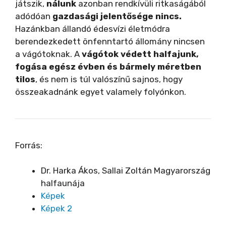
játszik,
nálunk
azonban rendkívüli ritkaságából
adódóan
gazdasági jelentősége nincs.
Hazánkban állandó édesvízi életmódra
berendezkedett önfenntartó állomány nincsen
a vágótoknak. A
vágótok védett halfajunk,
fogása egész évben és bármely méretben
tilos
, és nem is túl valószínű sajnos, hogy
összeakadnánk egyet valamely folyónkon.
Forrás:
Dr. Harka Ákos, Sallai Zoltán Magyarország
halfaunája
Képek
Képek 2