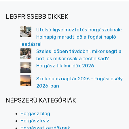
LEGFRISSEBB CIKKEK
Utolsó figyelmeztetés horgászoknak:
Holnapig maradt idő a fogási napló
leadásra!
Szeles időben távdobni: mikor segít a
bot, és mikor csak a technikád?
Horgász tilalmi idők 2026
Szolunáris naptár 2026 – Fogási esély
2026-ban
NÉPSZERŰ KATEGÓRIÁK
Horgász blog
Horgász kvíz
Horgászat kezdőknek