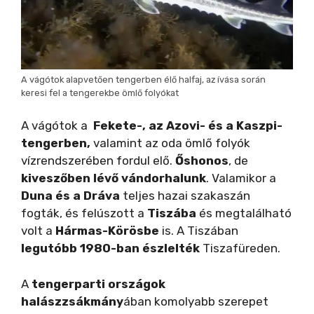
A vágótok alapvetően tengerben élő halfaj, az ívása során
keresi fel a tengerekbe ömlő folyókat
A vágótok a
Fekete-, az Azovi- és a Kaszpi-
tengerben,
valamint az oda ömlő folyók
vízrendszerében fordul elő.
Őshonos
, de
kiveszőben lévő vándorhalunk
. Valamikor a
Duna és a Dráva
teljes hazai szakaszán
fogták, és felúszott a
Tiszába
és megtalálható
volt a
Hármas-Körösbe
is. A Tiszában
legutóbb 1980-ban észlelték
Tiszafüreden.
A
tengerparti országok
halászzsákmány
ában komolyabb szerepet