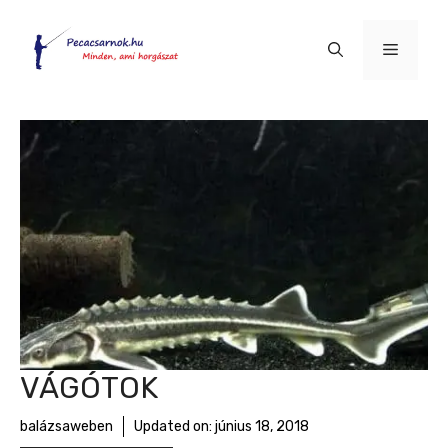
Kilépés
a
Menü
tartalomba
VÁGÓTOK
balázsaweben
Updated on:
június 18, 2018