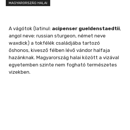
MAGYARORSZÁG HALAI
A vágótok (latinul:
acipenser gueldenstaedtii
,
angol neve: russian sturgeon, német neve
waxdick) a tokfélék családjába tartozó
őshonos, kivesző félben lévő vándor halfaja
hazánknak. Magyarország halai között a vizával
egyetemben szinte nem fogható természetes
vizekben.