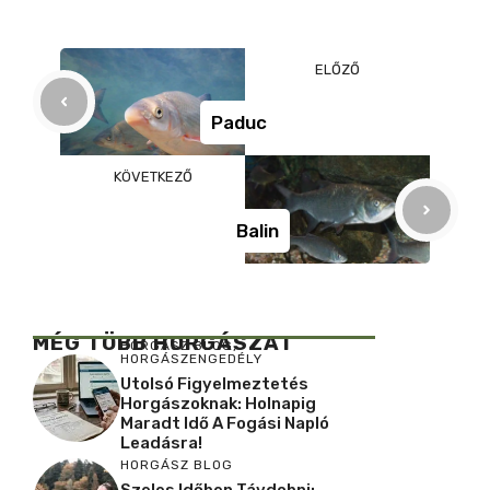
e
e
a
b
n
m
ELŐZŐ
o
g
e
o
er
g
Paduc
k
KÖVETKEZŐ
Balin
MÉG TÖBB HORGÁSZAT
HORGÁSZ BLOG
,
HORGÁSZENGEDÉLY
Utolsó Figyelmeztetés
Horgászoknak: Holnapig
Maradt Idő A Fogási Napló
Leadásra!
HORGÁSZ BLOG