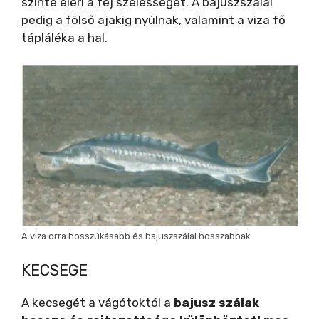
szinte eléri a fej szélességét. A bajuszszálai
pedig a fölső ajakig nyúlnak, valamint a viza fő
i
tápláléka a hal.
d
e
o
A viza orra hosszúkásabb és bajuszszálai hosszabbak
KECSEGE
A kecsegét a vágótoktól a
bajusz szálak