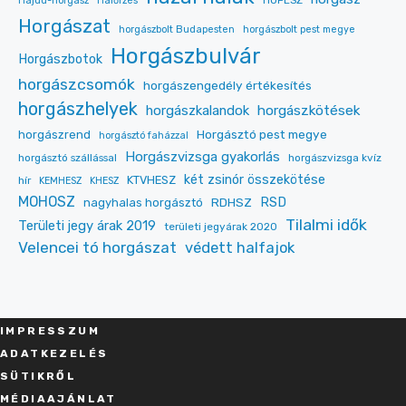
Hajdú-horgász
Halőrzés
Horgászat
horgászbolt Budapesten
horgászbolt pest megye
Horgászbulvár
Horgászbotok
horgászcsomók
horgászengedély értékesítés
horgászhelyek
horgászkalandok
horgászkötések
Horgásztó pest megye
horgászrend
horgásztó faházzal
Horgászvizsga gyakorlás
horgásztó szállással
horgászvizsga kvíz
két zsinór összekötése
KTVHESZ
hír
KEMHESZ
KHESZ
MOHOSZ
RDHSZ
RSD
nagyhalas horgásztó
Tilalmi idők
Területi jegy árak 2019
területi jegyárak 2020
Velencei tó horgászat
védett halfajok
IMPRESSZU
M
ADATKEZELÉS
SÜT
IKRŐL
MÉDIAAJÁNLAT