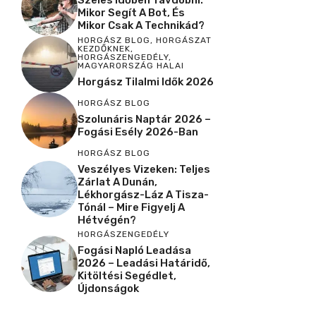
Szeles Időben Távdobni:
Mikor Segít A Bot, És
Mikor Csak A Technikád?
HORGÁSZ BLOG
,
HORGÁSZAT
KEZDŐKNEK
,
HORGÁSZENGEDÉLY
,
MAGYARORSZÁG HALAI
Horgász Tilalmi Idők 2026
HORGÁSZ BLOG
Szolunáris Naptár 2026 –
Fogási Esély 2026-Ban
HORGÁSZ BLOG
Veszélyes Vizeken: Teljes
Zárlat A Dunán,
Lékhorgász-Láz A Tisza-
Tónál – Mire Figyelj A
Hétvégén?
HORGÁSZENGEDÉLY
Fogási Napló Leadása
2026 – Leadási Határidő,
Kitöltési Segédlet,
Újdonságok