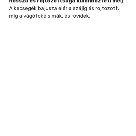
hossza és rojtozottsága különbözteti me
g.
A kecsegék bajusza elér a szájig és rojtozott,
míg a vágótoké simák, és rövidek.