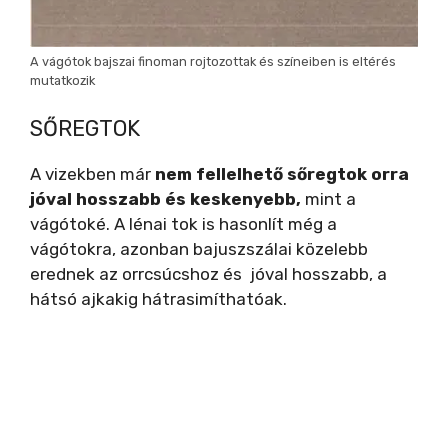
A vágótok bajszai finoman rojtozottak és színeiben is eltérés
mutatkozik
SŐREGTOK
A vizekben már
nem fellelhető sőregtok
orra
jóval hosszabb és keskenyebb,
mint a
vágótoké. A lénai tok is hasonlít még a
vágótokra, azonban bajuszszálai közelebb
erednek az orrcsúcshoz és jóval hosszabb, a
hátsó ajkakig hátrasimíthatóak.