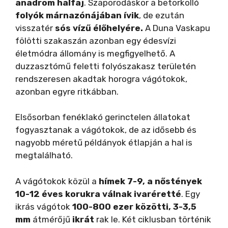
anadrom halfaj
. Szaporodáskor a betorkolló
folyók márnazónájában ívik
, de ezután
visszatér
sós vízű élőhelyére.
A Duna Vaskapu
fölötti szakaszán azonban egy édesvízi
életmódra állomány is megfigyelhető. A
duzzasztómű feletti folyószakasz területén
rendszeresen akadtak horogra vágótokok,
azonban egyre ritkábban.
Elsősorban fenéklakó gerinctelen állatokat
fogyasztanak a vágótokok, de az idősebb és
nagyobb méretű példányok étlapján a hal is
megtalálható.
A vágótokok közül a
hímek 7-9, a nőstények
10-12 éves korukra válnak ivaréretté
. Egy
ikrás vágótok
100-800 ezer közötti, 3-3,5
mm
átmérőjű
ikrát
rak le. Két ciklusban történik