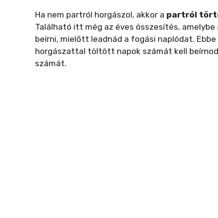
Ha nem partról horgászol, akkor a
partról tör
Található itt még az éves összesítés, amelybe
beírni, mielőtt leadnád a fogási naplódat. Ebbe
horgászattal töltött napok számát kell beírnod
számát.