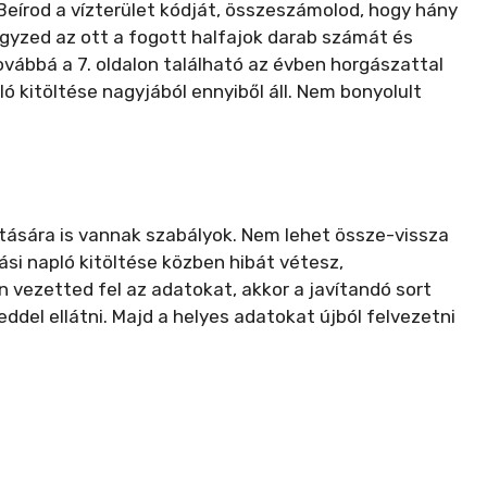
Beírod a vízterület kódját, összeszámolod, hogy hány
egyzed az ott a fogott halfajok darab számát és
 továbbá a 7. oldalon található az évben horgászattal
ó kitöltése nagyjából ennyiből áll. Nem bonyolult
ítására is vannak szabályok. Nem lehet össze-vissza
gási napló kitöltése közben hibát vétesz,
 vezetted fel az adatokat, akkor a javítandó sort
eddel ellátni. Majd a helyes adatokat újból felvezetni