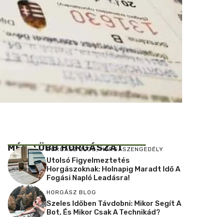
MÉG TÖBB HORGÁSZAT
HORGÁSZ BLOG
,
HORGÁSZENGEDÉLY
Utolsó Figyelmeztetés
Horgászoknak: Holnapig Maradt Idő A
Fogási Napló Leadásra!
HORGÁSZ BLOG
Szeles Időben Távdobni: Mikor Segít A
Bot, És Mikor Csak A Technikád?