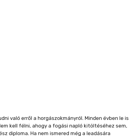
udni való erről a horgászokmányról. Minden évben le is
Nem kell félni, ahogy a fogási napló kitöltéséhez sem,
bész diploma. Ha nem ismered még a leadására