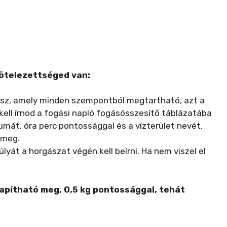
 kötelezettséged van:
gsz, amely minden szempontból megtartható, azt a
ell írnod a fogási napló fogásösszesítő táblázatába
umát, óra perc pontossággal és a vízterület nevét,
 meg.
yát a horgászat végén kell beírni. Ha nem viszel el
lapítható meg, 0,5 kg pontossággal, tehát