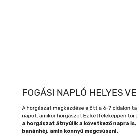
FOGÁSI NAPLÓ HELYES V
A horgászat megkezdése előtt a 6-7 oldalon ta
napot, amikor horgászol. Ez kétféleképpen tört
a horgászat átnyúlik a következő napra is, 
banánhéj, amin könnyű megcsúszni.