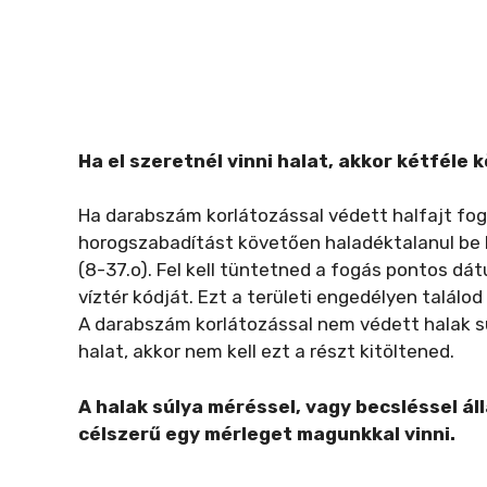
Ha el szeretnél vinni halat, akkor kétféle
Ha darabszám korlátozással védett halfajt fo
horogszabadítást követően haladéktalanul be k
(8-37.o). Fel kell tüntetned a fogás pontos dát
víztér kódját. Ezt a területi engedélyen találod
A darabszám korlátozással nem védett halak súl
halat, akkor nem kell ezt a részt kitöltened.
A halak súlya méréssel, vagy becsléssel ál
célszerű egy mérleget magunkkal vinni.