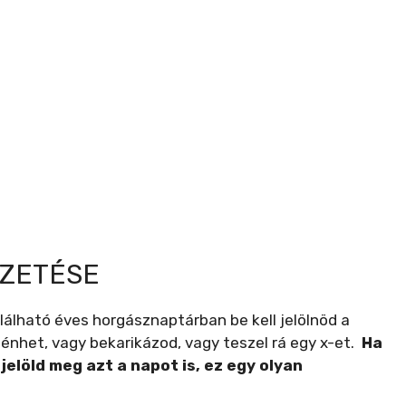
EZETÉSE
lálható éves horgásznaptárban be kell jelölnöd a
énhet, vagy bekarikázod, vagy teszel rá egy x-et.
Ha
jelöld meg azt a napot is, ez egy olyan