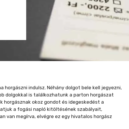
a horgászni indulsz. Néhány dolgot bele kell jegyezni,
bb dolgokkal is találkozhatunk a parton horgászat
 sok horgásznak okoz gondot és idegeskedést a
atjuk a fogási napló kitöltésének szabályait,
n van megírva, elvégre ez egy hivatalos horgász