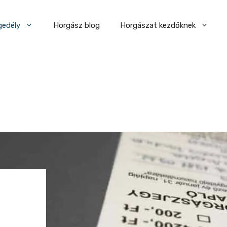
gedély
Horgász blog
Horgászat kezdőknek