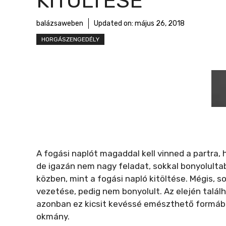
KITÖLTÉSE
r
m
balázsaweben
Updated on:
május 26, 2018
e
HORGÁSZENGEDÉLY
g
A fogási naplót magaddal kell vinned a partra, h
de igazán nem nagy feladat, sokkal bonyolulta
közben, mint a fogási napló kitöltése. Mégis,
vezetése, pedig nem bonyolult. Az elején találh
azonban ez kicsit kevéssé emészthető formába
okmány.