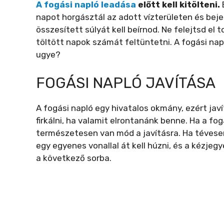
A fogási napló leadása
előtt kell kitölteni.
napot horgásztál az adott vízterületen és bej
összesített súlyát kell beírnod. Ne felejtsd el
töltött napok számát feltüntetni. A fogási napl
ugye?
FOGÁSI NAPLÓ JAVÍTÁSA
A fogási napló egy hivatalos okmány, ezért jav
firkálni, ha valamit elrontanánk benne. Ha a fo
természetesen van mód a javításra. Ha tévesen
egy egyenes vonallal át kell húzni, és a kézjegy
a következő sorba.