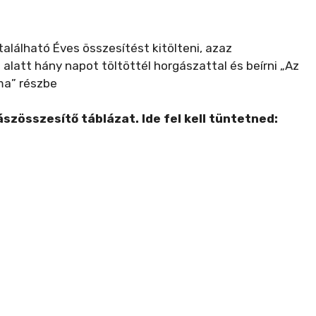
 található Éves összesítést kitölteni, azaz
alatt hány napot töltöttél horgászattal és beírni „Az
ma” részbe
ászösszesítő táblázat. Ide fel kell tüntetned: