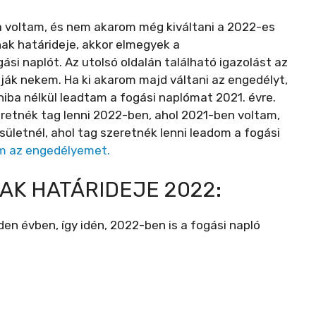
a voltam, és nem akarom még kiváltani a 2022-es
nak határideje, akkor elmegyek a
i naplót. Az utolsó oldalán található igazolást az
adják nekem. Ha ki akarom majd váltani az engedélyt,
hiba nélkül leadtam a fogási naplómat 2021. évre.
retnék tag lenni 2022-ben, ahol 2021-ben voltam,
ületnél, ahol tag szeretnék lenni leadom a fogási
m az engedélyemet.
AK HATÁRIDEJE 2022:
en évben, így idén, 2022-ben is a fogási napló