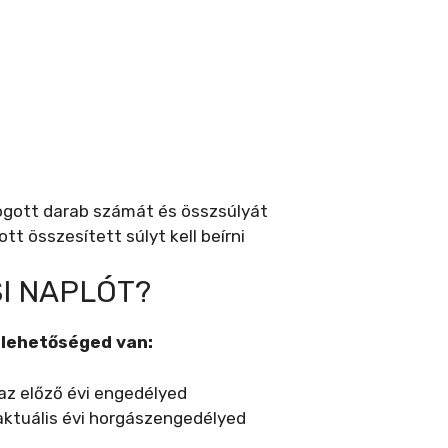
fogott darab számát és összsúlyát
ott összesített súlyt kell beírni
SI NAPLÓT?
 lehetőséged van:
 az előző évi engedélyed
 aktuális évi horgászengedélyed