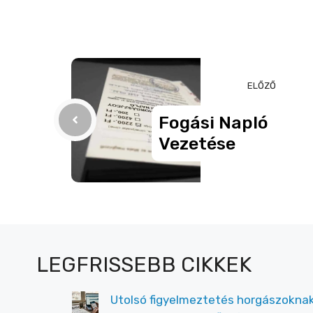
c
ss
ail
er
z
e
e
a
b
n
m
o
g
e
ELŐZŐ
o
er
g
Fogási Napló
k
Vezetése
LEGFRISSEBB CIKKEK
Utolsó figyelmeztetés horgászoknak