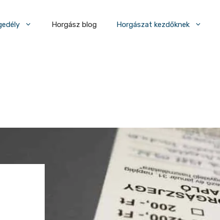
gedély
Horgász blog
Horgászat kezdőknek