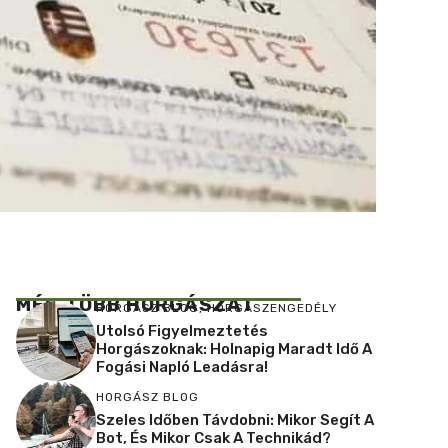
MÉG TÖBB HORGÁSZAT
HORGÁSZ BLOG
,
HORGÁSZENGEDÉLY
Utolsó Figyelmeztetés
Horgászoknak: Holnapig Maradt Idő A
Fogási Napló Leadásra!
HORGÁSZ BLOG
Szeles Időben Távdobni: Mikor Segít A
Bot, És Mikor Csak A Technikád?