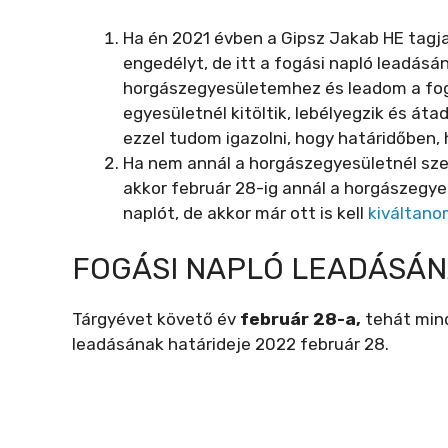
Ha én 2021 évben a Gipsz Jakab HE tagj
engedélyt, de itt a fogási napló leadásá
horgászegyesületemhez és leadom a fogás
egyesületnél kitöltik, lebélyegzik és át
ezzel tudom igazolni, hogy határidőben, 
Ha nem annál a horgászegyesületnél sze
akkor február 28-ig annál a horgászegyes
naplót, de akkor már ott is kell
kiváltano
FOGÁSI NAPLÓ LEADÁSÁN
Tárgyévet követő év
február 28-a,
tehát mind
leadásának határideje 2022 február 28.