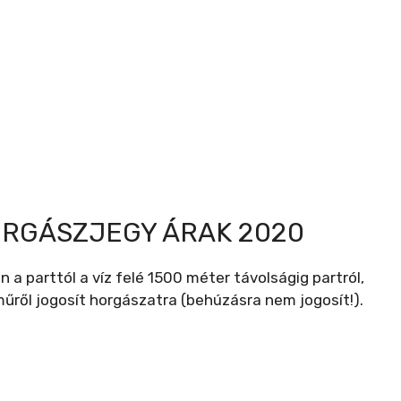
ORGÁSZJEGY ÁRAK 2020
 a parttól a víz felé 1500 méter távolságig partról,
űről jogosít horgászatra (behúzásra nem jogosít!).