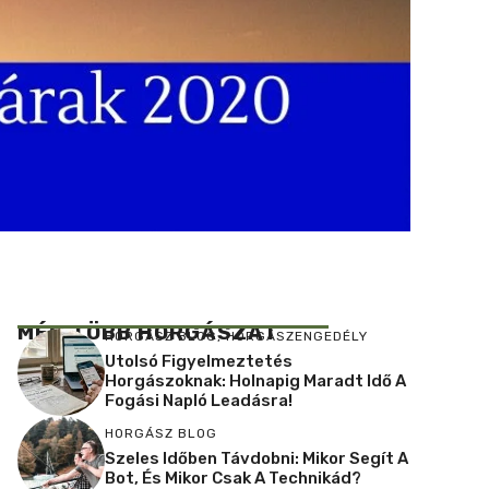
MÉG TÖBB HORGÁSZAT
HORGÁSZ BLOG
,
HORGÁSZENGEDÉLY
Utolsó Figyelmeztetés
Horgászoknak: Holnapig Maradt Idő A
Fogási Napló Leadásra!
HORGÁSZ BLOG
Szeles Időben Távdobni: Mikor Segít A
Bot, És Mikor Csak A Technikád?