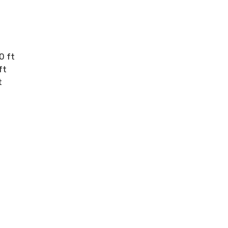
0 ft
ft
t