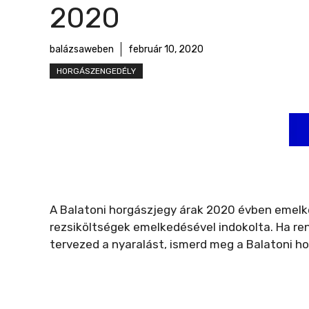
r
2020
m
e
balázsaweben
február 10, 2020
g
HORGÁSZENGEDÉLY
A Balatoni horgászjegy árak 2020 évben emelke
rezsiköltségek emelkedésével indokolta. Ha re
tervezed a nyaralást, ismerd meg a Balatoni h