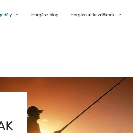
gedély
Horgász blog
Horgászat kezdőknek
AK