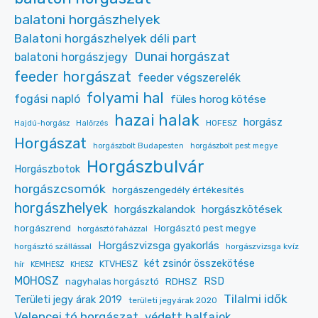
balatoni horgászhelyek
Balatoni horgászhelyek déli part
Dunai horgászat
balatoni horgászjegy
feeder horgászat
feeder végszerelék
folyami hal
fogási napló
füles horog kötése
hazai halak
horgász
HOFESZ
Hajdú-horgász
Halőrzés
Horgászat
horgászbolt Budapesten
horgászbolt pest megye
Horgászbulvár
Horgászbotok
horgászcsomók
horgászengedély értékesítés
horgászhelyek
horgászkalandok
horgászkötések
Horgásztó pest megye
horgászrend
horgásztó faházzal
Horgászvizsga gyakorlás
horgásztó szállással
horgászvizsga kvíz
két zsinór összekötése
KTVHESZ
hír
KEMHESZ
KHESZ
MOHOSZ
RDHSZ
RSD
nagyhalas horgásztó
Tilalmi idők
Területi jegy árak 2019
területi jegyárak 2020
Velencei tó horgászat
védett halfajok