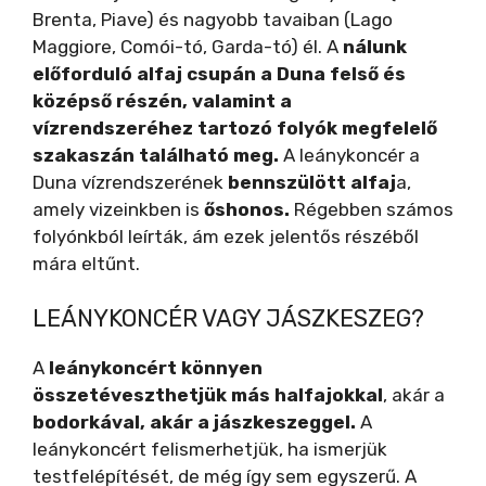
Brenta, Piave) és nagyobb tavaiban (Lago
Maggiore, Comói-tó, Garda-tó) él. A
nálunk
előforduló alfaj csupán a Duna felső és
középső részén, valamint a
vízrendszeréhez tartozó folyók megfelelő
szakaszán található meg.
A leánykoncér a
Duna vízrendszerének
bennszülött alfaj
a,
amely vizeinkben is
őshonos.
Régebben számos
folyónkból leírták, ám ezek jelentős részéből
mára eltűnt.
LEÁNYKONCÉR VAGY JÁSZKESZEG?
A
leánykoncért könnyen
összetéveszthetjük más halfajokkal
, akár a
bodorkával, akár a jászkeszeggel.
A
leánykoncért felismerhetjük, ha ismerjük
testfelépítését, de még így sem egyszerű. A