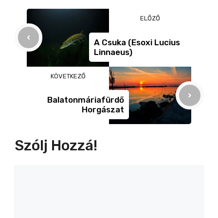
b
n
m
ELŐZŐ
o
g
e
o
er
g
A Csuka (Esoxi Lucius
Linnaeus)
k
KÖVETKEZŐ
Balatonmáriafürdő
Horgászat
Szólj Hozzá!
Hozzászólás