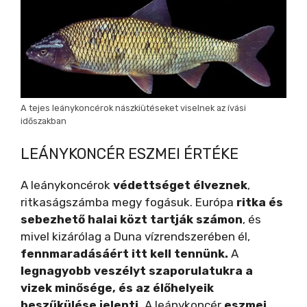
o
A tejes leánykoncérok nászkiütéseket viselnek az ívási
időszakban
LEÁNYKONCÉR ESZMEI ÉRTÉKE
A leánykoncérok
védettséget élveznek
,
ritkaságszámba megy fogásuk. Európa
ritka és
sebezhető halai közt tartják számon
, és
mivel kizárólag a Duna vízrendszerében él,
fennmaradásáért itt kell tennünk.
A
legnagyobb veszélyt szaporulatukra a
vizek minősége, és az élőhelyeik
beszűkülése jelenti.
A leánykoncér
eszmei