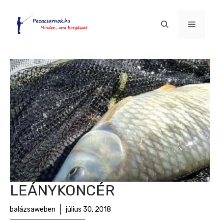
Kilépés
a
Menü
tartalomba
LEÁNYKONCÉR
balázsaweben
július 30, 2018