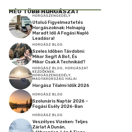
MÉG TÖBB HORGÁSZAT
HORGÁSZ BLOG
,
HORGÁSZENGEDÉLY
Utolsó Figyelmeztetés
Horgászoknak: Holnapig
Maradt Idő A Fogási Napló
Leadásra!
HORGÁSZ BLOG
Szeles Időben Távdobni:
Mikor Segít A Bot, És
Mikor Csak A Technikád?
HORGÁSZ BLOG
,
HORGÁSZAT
KEZDŐKNEK
,
HORGÁSZENGEDÉLY
,
MAGYARORSZÁG HALAI
Horgász Tilalmi Idők 2026
HORGÁSZ BLOG
Szolunáris Naptár 2026 –
Fogási Esély 2026-Ban
HORGÁSZ BLOG
Veszélyes Vizeken: Teljes
Zárlat A Dunán,