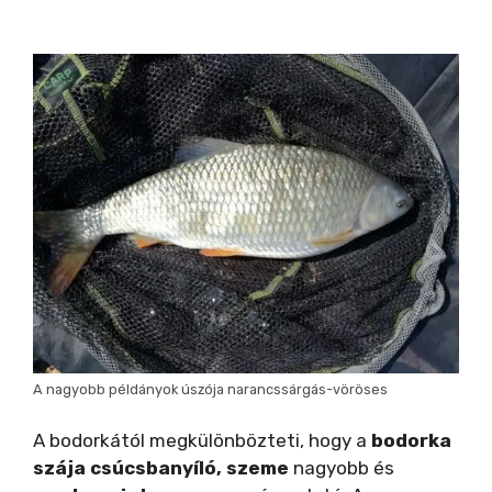
A nagyobb példányok úszója narancssárgás-vöröses
A bodorkától megkülönbözteti, hogy a
bodorka
szája csúcsbanyíló,
szeme
nagyobb és