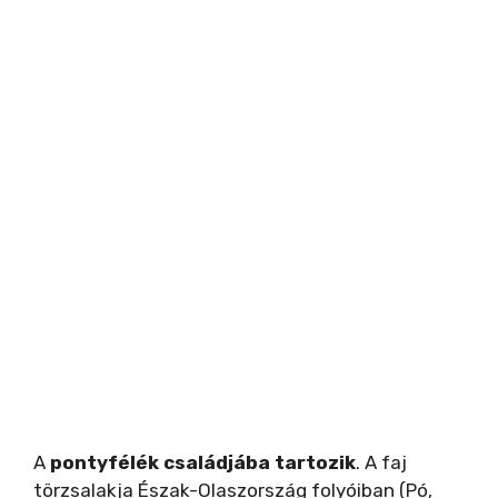
A
pontyfélék családjába tartozik
. A faj
törzsalakja Észak-Olaszország folyóiban (Pó,