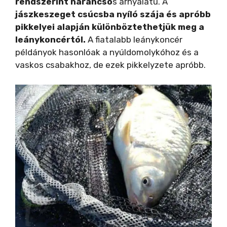
rendszerint narancso
s árnyalatú. A
jászkeszeget csúcsba nyíló szája és apróbb
pikkelyei alapján különböztethetjük meg a
leánykoncértól.
A fiatalabb leánykoncér
példányok hasonlóak a nyúldomolykóhoz és a
vaskos csabakhoz, de ezek pikkelyzete apróbb.