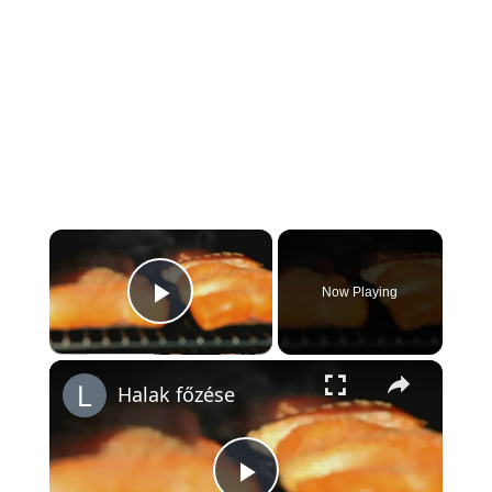
×
Now Playing
Play Video
×
Halak főzése