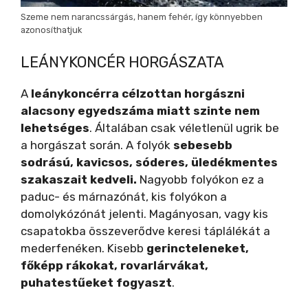
Szeme nem narancssárgás, hanem fehér, így könnyebben
azonosíthatjuk
LEÁNYKONCÉR HORGÁSZATA
A
leánykoncérra célzottan horgászni
alacsony egyedszáma miatt szinte nem
lehetséges
. Általában csak véletlenül ugrik be
a horgászat során. A folyók
sebesebb
sodrású, kavicsos, sóderes, üledékmentes
szakaszait kedveli.
Nagyobb folyókon ez a
paduc- és márnazónát, kis folyókon a
domolykózónát jelenti. Magányosan, vagy kis
csapatokba összeverődve keresi táplálékát a
mederfenéken. Kisebb
gerincteleneket,
főképp rákokat, rovarlárvákat,
puhatestűeket fogyaszt
.