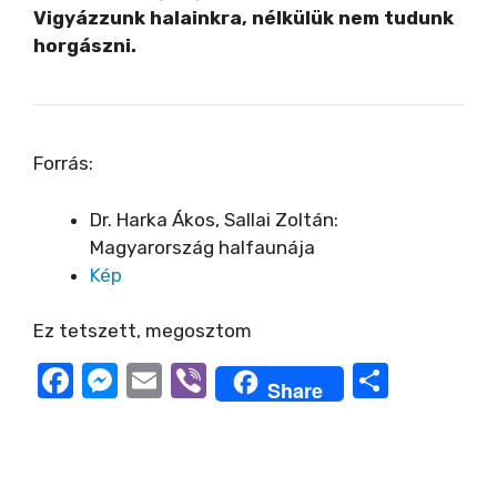
Vigyázzunk halainkra, nélkülük nem tudunk
horgászni.
Forrás:
Dr. Harka Ákos, Sallai Zoltán:
Magyarország halfaunája
Kép
Ez tetszett, megosztom
F
M
E
Vi
O
Share
a
e
m
b
ss
c
ss
ail
er
z
e
e
a