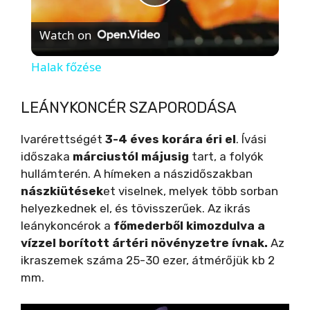
P
Watch on
l
Halak főzése
a
LEÁNYKONCÉR SZAPORODÁSA
y
Ivarérettségét
3-4 éves korára éri el
. Ívási
időszaka
márciustól májusig
tart, a folyók
V
hullámterén. A hímeken a nászidőszakban
nászkiütések
et viselnek, melyek több sorban
helyezkednek el, és tövisszerűek. Az ikrás
i
leánykoncérok a
főmederből kimozdulva a
vízzel borított ártéri növényzetre ívnak.
Az
d
ikraszemek száma 25-30 ezer, átmérőjük kb 2
mm.
e