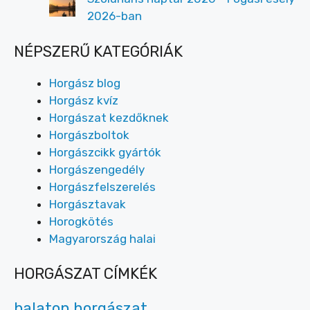
2026-ban
NÉPSZERŰ KATEGÓRIÁK
Horgász blog
Horgász kvíz
Horgászat kezdőknek
Horgászboltok
Horgászcikk gyártók
Horgászengedély
Horgászfelszerelés
Horgásztavak
Horogkötés
Magyarország halai
HORGÁSZAT CÍMKÉK
balaton horgászat