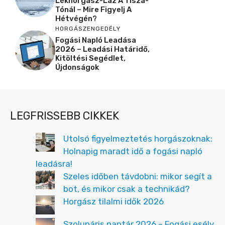
Lékhorgász-Láz A Tisza-
Tónál – Mire Figyelj A
Hétvégén?
HORGÁSZENGEDÉLY
Fogási Napló Leadása
2026 – Leadási Határidő,
Kitöltési Segédlet,
Újdonságok
LEGFRISSEBB CIKKEK
Utolsó figyelmeztetés horgászoknak:
Holnapig maradt idő a fogási napló
leadásra!
Szeles időben távdobni: mikor segít a
bot, és mikor csak a technikád?
Horgász tilalmi idők 2026
Szolunáris naptár 2026 – Fogási esély