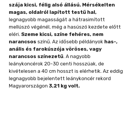
szája kicsi, félig alsó állású. Mérsékelten
magas, oldalról lapított testű hal,
legnagyobb magasságát a hátrasimított
mellúszó végénél, még a hasúszó kezdete előtt
eléri.
Szeme kicsi, színe fehéres, nem
narancsos
színű. Az idősebb példányok
has-,
anális és farokúszója vöröses, vagy
narancsos színezetű
. A nagyobb
leánykoncérok 20-30 centi hosszúak, de
kivételesen a 40 cm hosszt is elérhetik. Az eddig
legnagyobb bejelentett leánykoncér rekord
Magyarországon
3,21 kg volt.