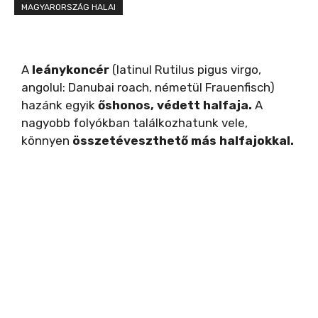
MAGYARORSZÁG HALAI
A
leánykoncér
(latinul Rutilus pigus virgo,
angolul: Danubai roach, németül Frauenfisch)
hazánk egyik
őshonos, védett halfaja.
A
nagyobb folyókban találkozhatunk vele,
könnyen
összetéveszthető más halfajokkal.