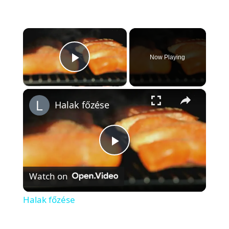
×
Now Playing
Play Video
×
Halak főzése
P
Watch on
l
Halak főzése
a