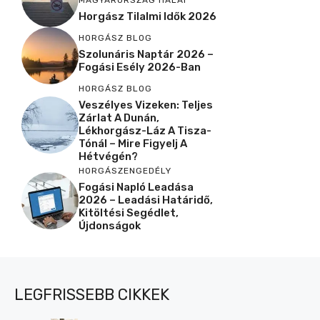
MAGYARORSZÁG HALAI
Horgász Tilalmi Idők 2026
HORGÁSZ BLOG
Szolunáris Naptár 2026 –
Fogási Esély 2026-Ban
HORGÁSZ BLOG
Veszélyes Vizeken: Teljes
Zárlat A Dunán,
Lékhorgász-Láz A Tisza-
Tónál – Mire Figyelj A
Hétvégén?
HORGÁSZENGEDÉLY
Fogási Napló Leadása
2026 – Leadási Határidő,
Kitöltési Segédlet,
Újdonságok
LEGFRISSEBB CIKKEK