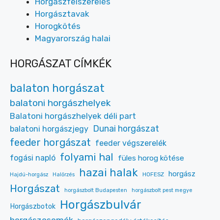
Horgászfelszerelés
Horgásztavak
Horogkötés
Magyarország halai
HORGÁSZAT CÍMKÉK
balaton horgászat
balatoni horgászhelyek
Balatoni horgászhelyek déli part
Dunai horgászat
balatoni horgászjegy
feeder horgászat
feeder végszerelék
folyami hal
fogási napló
füles horog kötése
hazai halak
horgász
HOFESZ
Hajdú-horgász
Halőrzés
Horgászat
horgászbolt Budapesten
horgászbolt pest megye
Horgászbulvár
Horgászbotok
horgászcsomók