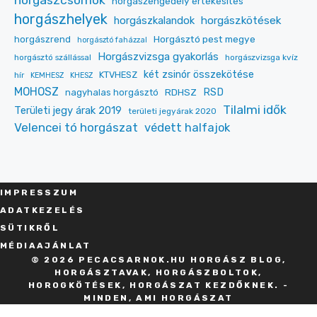
horgászengedély értékesítés
horgászhelyek
horgászkalandok
horgászkötések
Horgásztó pest megye
horgászrend
horgásztó faházzal
Horgászvizsga gyakorlás
horgásztó szállással
horgászvizsga kvíz
két zsinór összekötése
KTVHESZ
hír
KEMHESZ
KHESZ
MOHOSZ
RDHSZ
RSD
nagyhalas horgásztó
Tilalmi idők
Területi jegy árak 2019
területi jegyárak 2020
Velencei tó horgászat
védett halfajok
IMPRESSZU
M
ADATKEZELÉS
SÜT
IKRŐL
MÉDIAAJÁNLAT
© 2026 PECACSARNOK.HU HORGÁSZ BLOG,
HORGÁSZTAVAK, HORGÁSZBOLTOK,
HOROGKÖTÉSEK, HORGÁSZAT KEZDŐKNEK. -
MINDEN, AMI HORGÁSZAT