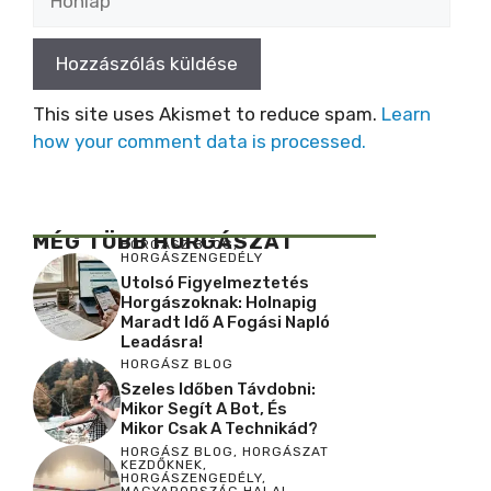
This site uses Akismet to reduce spam.
Learn
how your comment data is processed.
MÉG TÖBB HORGÁSZAT
HORGÁSZ BLOG
,
HORGÁSZENGEDÉLY
Utolsó Figyelmeztetés
Horgászoknak: Holnapig
Maradt Idő A Fogási Napló
Leadásra!
HORGÁSZ BLOG
Szeles Időben Távdobni:
Mikor Segít A Bot, És
Mikor Csak A Technikád?
HORGÁSZ BLOG
,
HORGÁSZAT
KEZDŐKNEK
,
HORGÁSZENGEDÉLY
,