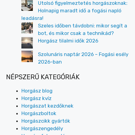
Utolsó figyelmeztetés horgászoknak:
Holnapig maradt idő a fogási napló
leadásra!
Szeles időben távdobni: mikor segít a
bot, és mikor csak a technikád?
Horgász tilalmi idők 2026
Szolunáris naptár 2026 – Fogási esély
2026-ban
NÉPSZERŰ KATEGÓRIÁK
Horgász blog
Horgász kvíz
Horgászat kezdőknek
Horgászboltok
Horgászcikk gyártók
Horgászengedély