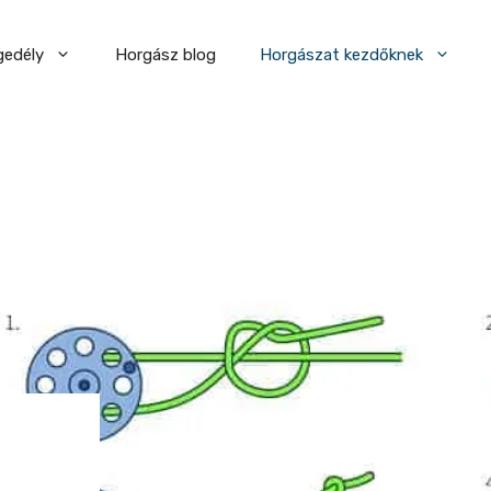
gedély
Horgász blog
Horgászat kezdőknek