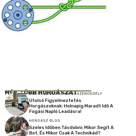
MÉG TÖBB HORGÁSZAT
HORGÁSZ BLOG
,
HORGÁSZENGEDÉLY
Utolsó Figyelmeztetés
Horgászoknak: Holnapig Maradt Idő A
Fogási Napló Leadásra!
HORGÁSZ BLOG
Szeles Időben Távdobni: Mikor Segít A
Bot, És Mikor Csak A Technikád?