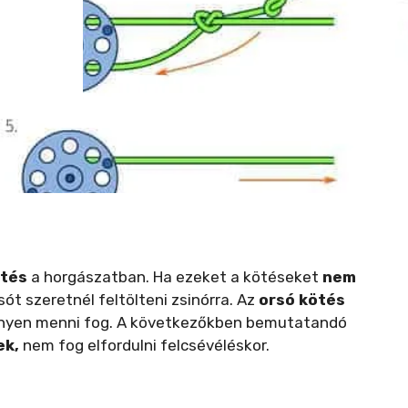
ötés
a horgászatban. Ha ezeket a kötéseket
nem
sót szeretnél feltölteni zsinórra. Az
orsó kötés
könnyen menni fog. A következőkben bemutatandó
ek,
nem fog elfordulni felcsévéléskor.