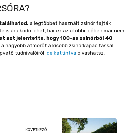
RSÓRA?
alálhatod,
a legtöbbet használt zsinór fajták
te is árulkodó lehet, bár ez az utóbbi időben már nem
et azt jelentette, hogy 100-as zsinórból 40
a nagyobb átmérőt a kisebb zsinórkapacitással
pvető tudnivalóiról i
de kattintva
olvashatsz.
KÖVETKEZŐ