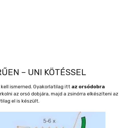
ŰEN – UNI KÖTÉSSEL
kell ismerned. Gyakorlatilag itt
az orsódobra
urkolni az orsó dobjára, majd a zsinórra elkészíteni az
lag el is készült.