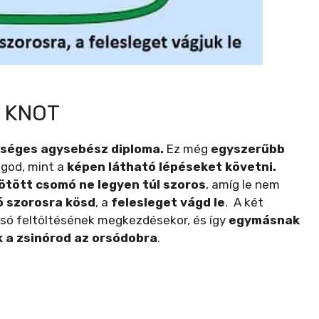
 KNOT
séges agysebész diploma.
Ez még
egyszerűbb
lgod, mint a
képen látható lépéseket követni.
kötött csomó ne legyen túl szoros
, amíg le nem
ó szorosra kösd
, a
felesleget vágd le
. A két
só feltöltésének megkezdésekor, és így
egymásnak
k a zsinórod az orsódobra
.