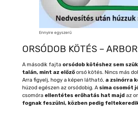
Ennyire egyszerű
ORSÓDOB KÖTÉS – ARBOR
A második fajta
orsódob kötéshez sem szük
talán, mint az előző
orsó kötés. Nincs más do
Arra figyelj, hogy a képen látható,
a zsinórra 
húzod egészen az orsódobig. A
sima csomót j
csomóra
ellentétes erőhatás hat majd
az or
fognak feszülni, közben pedig feltekeredi