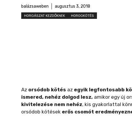
r
balázsaweben
augusztus 3, 2018
m
HORGÁSZAT KEZDŐKNEK
HOROGKÖTÉS
e
g
Az
orsódob kötés
az
egyik legfontosabb k
ismered, nehéz dolgod lesz,
amikor egy új or
kivitelezése nem nehéz
, kis gyakorlattal 
orsódob kötések
erős csomót eredményezn