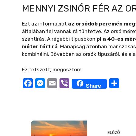
MENNYI ZSINÓR FÉR AZ O
Ezt az információt
az orsódob peremén megt
általában fel vannak rá tüntetve. Az orsó mére
szentírás. A régebbi típusokon
pl a 40-es mér
méter fért rá
. Manapság azonban már szokás 
kombinálni. Bővebben az orsók típusáról, és ala
Ez tetszett, megosztom
F
M
E
Vi
O
Share
a
e
m
b
ss
c
ss
ail
er
z
e
e
a
b
n
m
o
g
e
ELŐZŐ