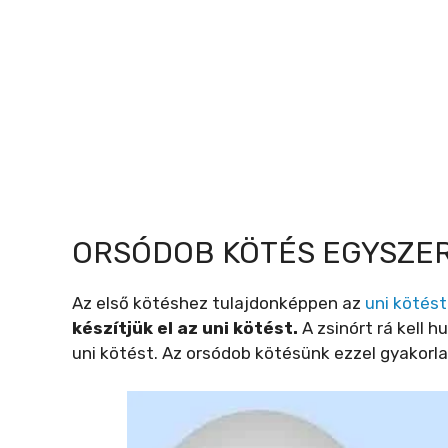
ORSÓDOB KÖTÉS EGYSZER
Az első kötéshez tulajdonképpen az
uni kötést
készítjük el az uni kötést.
A zsinórt rá kell h
uni kötést. Az orsódob kötésünk ezzel gyakorlati