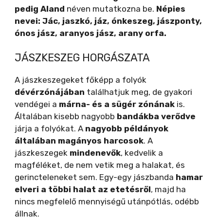
pedig Aland
néven mutatkozna be.
Népies
nevei: Jác, jaszkó, jáz, ónkeszeg, jászponty,
ónos jász, aranyos jász, arany orfa.
JÁSZKESZEG HORGÁSZATA
A jászkeszegeket főképp a folyók
dévérzónájában
találhatjuk meg, de gyakori
vendégei a
márna- és a sügér zónának
is.
Általában kisebb nagyobb
bandákba verődve
járja a folyókat. A
nagyobb példányok
általában magányos harcosok
. A
jászkeszegek
mindenevők
, kedvelik a
magféléket, de nem vetik meg a halakat, és
gerincteleneket sem. Egy-egy jászbanda
hamar
elveri a többi halat az etetésről
, majd ha
nincs megfelelő mennyiségű utánpótlás, odébb
állnak.