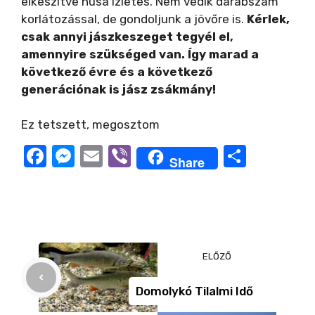
elkészítve húsa ízletes. Nem védik darabszám
korlátozással, de gondoljunk a jövőre is.
Kérlek,
csak annyi jászkeszeget tegyél el,
amennyire szükséged van. Így marad a
következő évre és a következő
generációnak is jász zsákmány!
Ez tetszett, megosztom
F
M
E
Vi
O
Share
a
e
m
b
ss
c
ss
ail
er
z
e
e
a
b
n
m
ELŐZŐ
o
g
e
o
er
g
Domolykó Tilalmi Idő
k