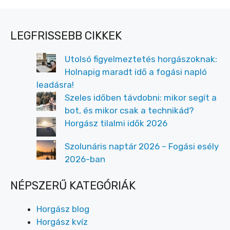
LEGFRISSEBB CIKKEK
Utolsó figyelmeztetés horgászoknak:
Holnapig maradt idő a fogási napló
leadásra!
Szeles időben távdobni: mikor segít a
bot, és mikor csak a technikád?
Horgász tilalmi idők 2026
Szolunáris naptár 2026 – Fogási esély
2026-ban
NÉPSZERŰ KATEGÓRIÁK
Horgász blog
Horgász kvíz