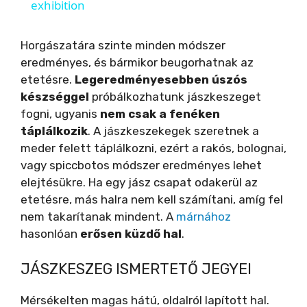
exhibition
y
Horgászatára szinte minden módszer
V
eredményes, és bármikor beugorhatnak az
etetésre.
Legeredményesebben úszós
készséggel
próbálkozhatunk jászkeszeget
i
fogni, ugyanis
nem csak a fenéken
táplálkozik
. A jászkeszekegek szeretnek a
d
meder felett táplálkozni, ezért a rakós, bolognai,
vagy spiccbotos módszer eredményes lehet
elejtésükre. Ha egy jász csapat odakerül az
e
etetésre, más halra nem kell számítani, amíg fel
nem takarítanak mindent. A
márnához
o
hasonlóan
erősen küzdő hal
.
JÁSZKESZEG ISMERTETŐ JEGYEI
Mérsékelten magas hátú, oldalról lapított hal.