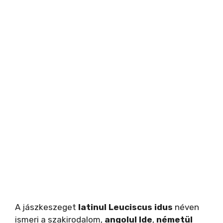
A jászkeszeget
latinul Leuciscus idus
néven
ismeri a szakirodalom,
angolul Ide
,
németül