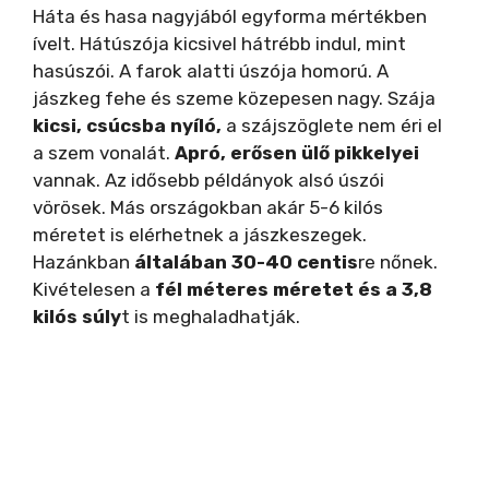
Háta és hasa nagyjából egyforma mértékben
ívelt. Hátúszója kicsivel hátrébb indul, mint
hasúszói. A farok alatti úszója homorú. A
jászkeg fehe és szeme közepesen nagy. Szája
kicsi, csúcsba nyíló,
a szájszöglete nem éri el
a szem vonalát.
Apró, erősen ülő pikkelyei
vannak. Az idősebb példányok alsó úszói
vörösek. Más országokban akár 5-6 kilós
méretet is elérhetnek a jászkeszegek.
Hazánkban
általában 30-40 centis
re nőnek.
Kivételesen a
fél méteres méretet és a 3,8
kilós súly
t is meghaladhatják.