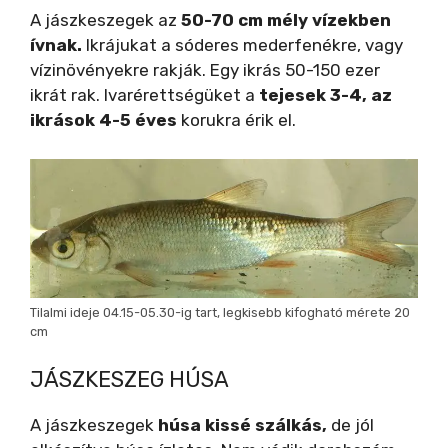
A jászkeszegek az
50-70 cm mély vízekben
ívnak.
Ikrájukat a sóderes mederfenékre, vagy
vízinövényekre rakják. Egy ikrás 50-150 ezer
ikrát rak. Ivarérettségüket a
tejesek 3-4, az
ikrások 4-5 éves
korukra érik el.
Tilalmi ideje 04.15-05.30-ig tart, legkisebb kifogható mérete 20
cm
JÁSZKESZEG HÚSA
A jászkeszegek
húsa kissé szálkás,
de jól