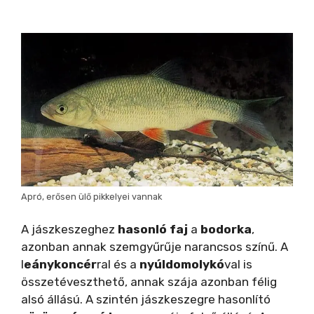
Apró, erősen ülő pikkelyei vannak
A jászkeszeghez
hasonló faj
a
bodorka
,
azonban annak szemgyűrűje narancsos színű. A
l
eánykoncér
ral és a
nyúldomolykó
val is
összetéveszthető, annak szája azonban félig
alsó állású. A szintén jászkeszegre hasonlító