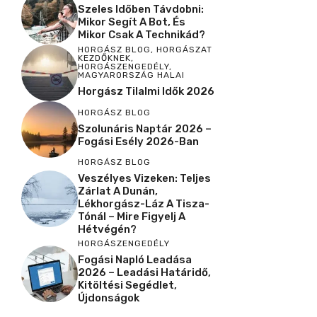
Szeles Időben Távdobni:
Mikor Segít A Bot, És
Mikor Csak A Technikád?
HORGÁSZ BLOG
,
HORGÁSZAT
KEZDŐKNEK
,
HORGÁSZENGEDÉLY
,
MAGYARORSZÁG HALAI
Horgász Tilalmi Idők 2026
HORGÁSZ BLOG
Szolunáris Naptár 2026 –
Fogási Esély 2026-Ban
HORGÁSZ BLOG
Veszélyes Vizeken: Teljes
Zárlat A Dunán,
Lékhorgász-Láz A Tisza-
Tónál – Mire Figyelj A
Hétvégén?
HORGÁSZENGEDÉLY
Fogási Napló Leadása
2026 – Leadási Határidő,
Kitöltési Segédlet,
Újdonságok