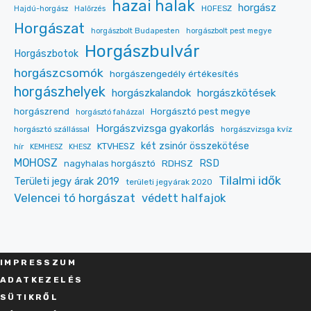
hazai halak
horgász
HOFESZ
Hajdú-horgász
Halőrzés
Horgászat
horgászbolt Budapesten
horgászbolt pest megye
Horgászbulvár
Horgászbotok
horgászcsomók
horgászengedély értékesítés
horgászhelyek
horgászkalandok
horgászkötések
Horgásztó pest megye
horgászrend
horgásztó faházzal
Horgászvizsga gyakorlás
horgásztó szállással
horgászvizsga kvíz
két zsinór összekötése
KTVHESZ
hír
KEMHESZ
KHESZ
MOHOSZ
RDHSZ
RSD
nagyhalas horgásztó
Tilalmi idők
Területi jegy árak 2019
területi jegyárak 2020
Velencei tó horgászat
védett halfajok
IMPRESSZU
M
ADATKEZELÉS
SÜT
IKRŐL