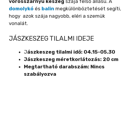
vörösszárnyú keszeg
szája felső állású. A
domolykó
és
balin
megkülönböztetését segíti,
hogy azok szája nagyobb, eléri a szemük
vonalát.
JÁSZKESZEG TILALMI IDEJE
J
ászkeszeg tilalmi idő: 04.15-05.30
Jászkeszeg méretkorlátozás: 20 cm
Megtartható darabszám: Nincs
szabályozva