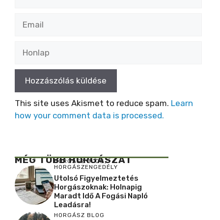
Email
Honlap
This site uses Akismet to reduce spam.
Learn
how your comment data is processed.
MÉG TÖBB HORGÁSZAT
HORGÁSZ BLOG
,
HORGÁSZENGEDÉLY
Utolsó Figyelmeztetés
Horgászoknak: Holnapig
Maradt Idő A Fogási Napló
Leadásra!
HORGÁSZ BLOG