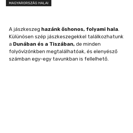
MAGYARORSZÁG HALAI
A jászkeszeg
hazánk őshonos, folyami hala
.
Külünösen szép jászkeszegekkel találkozhatunk
a
Dunában és a Tiszában,
de minden
folyóvízónkben megtalálhatóak, és elenyésző
számban egy-egy tavunkban is fellelhető.