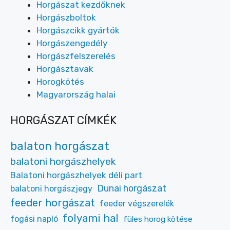
Horgászat kezdőknek
Horgászboltok
Horgászcikk gyártók
Horgászengedély
Horgászfelszerelés
Horgásztavak
Horogkötés
Magyarország halai
HORGÁSZAT CÍMKÉK
balaton horgászat
balatoni horgászhelyek
Balatoni horgászhelyek déli part
Dunai horgászat
balatoni horgászjegy
feeder horgászat
feeder végszerelék
folyami hal
fogási napló
füles horog kötése