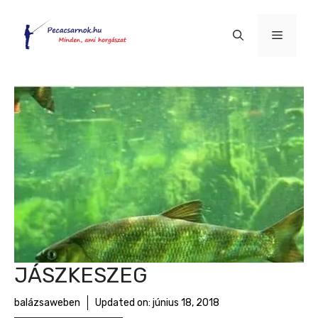
Kilépés
a
Menü
tartalomba
JÁSZKESZEG
balázsaweben
Updated on:
június 18, 2018