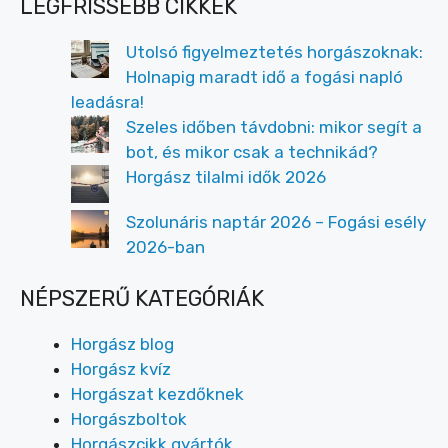
LEGFRISSEBB CIKKEK
Utolsó figyelmeztetés horgászoknak:
Holnapig maradt idő a fogási napló
leadásra!
Szeles időben távdobni: mikor segít a
bot, és mikor csak a technikád?
Horgász tilalmi idők 2026
Szolunáris naptár 2026 – Fogási esély
2026-ban
NÉPSZERŰ KATEGÓRIÁK
Horgász blog
Horgász kvíz
Horgászat kezdőknek
Horgászboltok
Horgászcikk gyártók