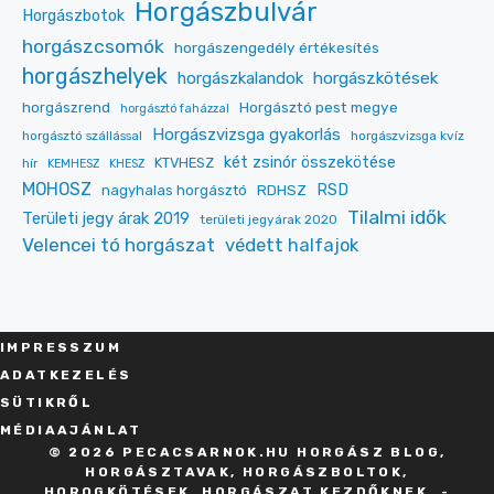
Horgászbulvár
Horgászbotok
horgászcsomók
horgászengedély értékesítés
horgászhelyek
horgászkalandok
horgászkötések
Horgásztó pest megye
horgászrend
horgásztó faházzal
Horgászvizsga gyakorlás
horgásztó szállással
horgászvizsga kvíz
két zsinór összekötése
KTVHESZ
hír
KEMHESZ
KHESZ
MOHOSZ
RDHSZ
RSD
nagyhalas horgásztó
Tilalmi idők
Területi jegy árak 2019
területi jegyárak 2020
Velencei tó horgászat
védett halfajok
IMPRESSZU
M
ADATKEZELÉS
SÜT
IKRŐL
MÉDIAAJÁNLAT
© 2026 PECACSARNOK.HU HORGÁSZ BLOG,
HORGÁSZTAVAK, HORGÁSZBOLTOK,
HOROGKÖTÉSEK, HORGÁSZAT KEZDŐKNEK. -