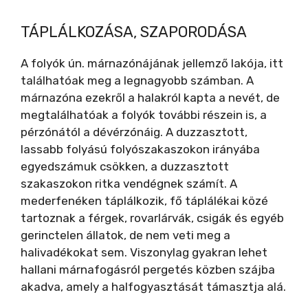
TÁPLÁLKOZÁSA, SZAPORODÁSA
A folyók ún. márnazónájának jellemző lakója, itt
találhatóak meg a legnagyobb számban. A
márnazóna ezekről a halakról kapta a nevét, de
megtalálhatóak a folyók további részein is, a
pérzónától a dévérzónáig. A duzzasztott,
lassabb folyású folyószakaszokon irányába
egyedszámuk csökken, a duzzasztott
szakaszokon ritka vendégnek számít. A
mederfenéken táplálkozik, fő táplálékai közé
tartoznak a férgek, rovarlárvák, csigák és egyéb
gerinctelen állatok, de nem veti meg a
halivadékokat sem. Viszonylag gyakran lehet
hallani márnafogásról pergetés közben szájba
akadva, amely a halfogyasztását támasztja alá.