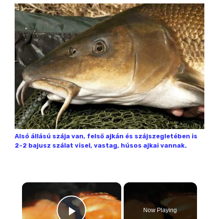
Alsó állású szája van, felső ajkán és szájszegletében is
2-2 bajusz szálat visel, vastag, húsos ajkai vannak.
×
Now Playing