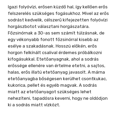
Igazi folyóvízi, erősen küzdő hal, így kellően erős
felszerelés szükséges fogásukhoz. Mivel az erős
sodrást kedvelik, célszerű kifejezetten folyóvízi
horgászbotot választani horgászatára.
Főzsinórnak a 30-as sem számít túlzásnak, de
egy vékonyabb fonott főzsinórral kisebb az
esélye a szakadásnak. Hosszú előkén, erős
horgon felkínált csalival érdemes próbálkozni
kifogásukkal. Etetőanyagnak, ahol a sodrás
erőssége ellenére van értelme etetni, a sajtos,
halas, erős illatú etetőanyag javasolt. A márna
etetőanyagba bőségesen kerülhet csontkukac,
kukorica, pellet és egyéb magvak. A sodrás
miatt az etetőanyagot szükséges lehet
nehezíteni, tapadósra keverni, hogy ne oldódjon
ki a sodrás miatt vízközt.