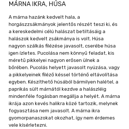
MÁRNA IKRA, HÚSA
A márna hazánk kedvelt hala, a
horgászzsákmányok jelentős részét teszi ki, és
a kereskedelmi célú halászat betiltásáig a
halászok kedvelt zsákmánya is volt. Húsa
nagyon szálkás filézése javasolt, cserébe húsa
igen ízletes. Pucolása nem könnyű feladat, kis
méretű pikkelyei nagyon erősen ülnek a
bőrében. Pucolás helyett javasolt nyúzása, vagy
a pikkelyeinek filéző késsel történő eltávolítása
egyben. Készíthető húsából bármilyen halétel, a
paprikás sült márnától kezdve a halászléig
mindenféle fogásban megállja a helyét. A márna
ikrája azon kevés halikra közé tartozik, melynek
fogyasztása nem javasolt. A márna ikra
gyomorpanaszokat okozhat, így nem érdemes
vele kísérletezni.