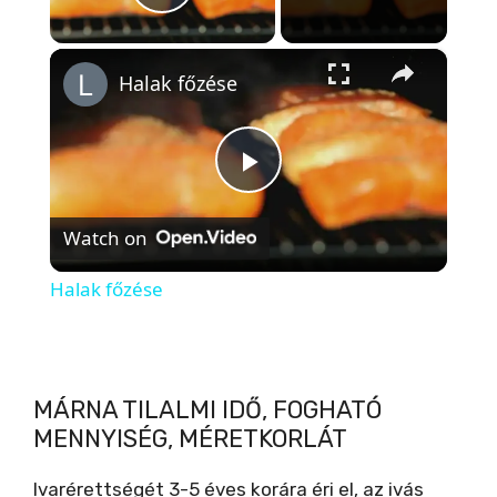
Play Video
×
Halak főzése
P
Watch on
l
Halak főzése
a
y
MÁRNA TILALMI IDŐ, FOGHATÓ
MENNYISÉG, MÉRETKORLÁT
V
Ivarérettségét 3-5 éves korára éri el, az ivás