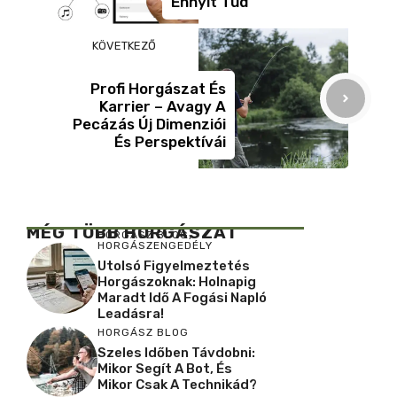
Ennyit Tud
KÖVETKEZŐ
Profi Horgászat És
Karrier – Avagy A
Pecázás Új Dimenziói
És Perspektívái
MÉG TÖBB HORGÁSZAT
HORGÁSZ BLOG
,
HORGÁSZENGEDÉLY
Utolsó Figyelmeztetés
Horgászoknak: Holnapig
Maradt Idő A Fogási Napló
Leadásra!
HORGÁSZ BLOG
Szeles Időben Távdobni:
Mikor Segít A Bot, És
Mikor Csak A Technikád?