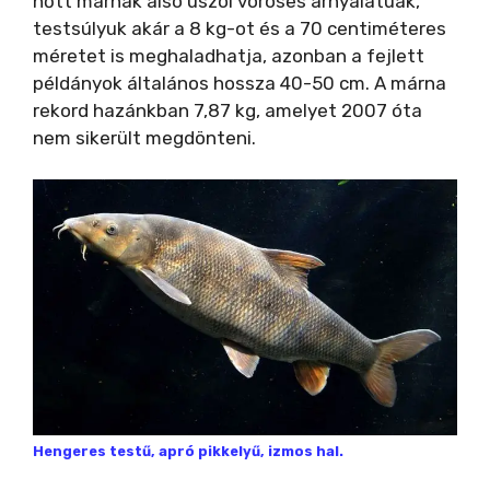
nőtt márnák alsó úszói vöröses árnyalatúak,
testsúlyuk akár a 8 kg-ot és a 70 centiméteres
méretet is meghaladhatja, azonban a fejlett
példányok általános hossza 40-50 cm. A márna
rekord hazánkban 7,87 kg, amelyet 2007 óta
nem sikerült megdönteni.
Hengeres testű, apró pikkelyű, izmos hal.