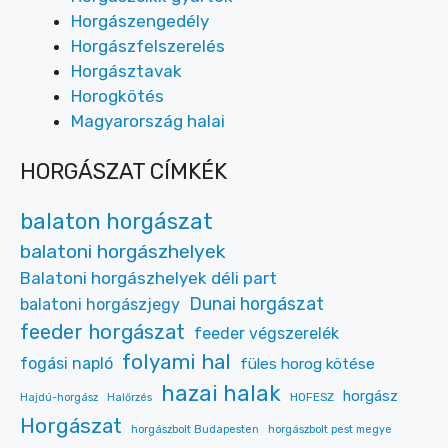
Horgászengedély
Horgászfelszerelés
Horgásztavak
Horogkötés
Magyarország halai
HORGÁSZAT CÍMKÉK
balaton horgászat
balatoni horgászhelyek
Balatoni horgászhelyek déli part
Dunai horgászat
balatoni horgászjegy
feeder horgászat
feeder végszerelék
folyami hal
fogási napló
füles horog kötése
hazai halak
horgász
HOFESZ
Hajdú-horgász
Halőrzés
Horgászat
horgászbolt Budapesten
horgászbolt pest megye