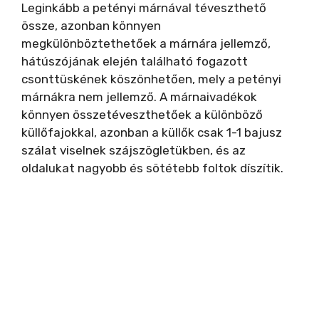
Leginkább a petényi márnával téveszthető
össze, azonban könnyen
megkülönböztethetőek a márnára jellemző,
hátúszójának elején található fogazott
csonttüskének köszönhetően, mely a petényi
márnákra nem jellemző. A márnaivadékok
könnyen összetéveszthetőek a különböző
küllőfajokkal, azonban a küllők csak 1-1 bajusz
szálat viselnek szájszögletükben, és az
oldalukat nagyobb és sötétebb foltok díszítik.