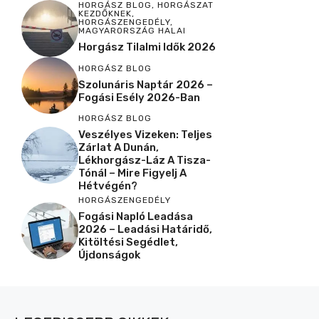
HORGÁSZ BLOG
,
HORGÁSZAT
KEZDŐKNEK
,
HORGÁSZENGEDÉLY
,
MAGYARORSZÁG HALAI
Horgász Tilalmi Idők 2026
HORGÁSZ BLOG
Szolunáris Naptár 2026 –
Fogási Esély 2026-Ban
HORGÁSZ BLOG
Veszélyes Vizeken: Teljes
Zárlat A Dunán,
Lékhorgász-Láz A Tisza-
Tónál – Mire Figyelj A
Hétvégén?
HORGÁSZENGEDÉLY
Fogási Napló Leadása
2026 – Leadási Határidő,
Kitöltési Segédlet,
Újdonságok