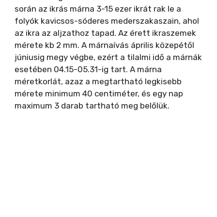
i
során az ikrás márna 3-15 ezer ikrát rak le a
folyók kavicsos-sóderes mederszakaszain, ahol
az ikra az aljzathoz tapad. Az érett ikraszemek
d
mérete kb 2 mm. A márnaívás április közepétől
júniusig megy végbe, ezért a tilalmi idő a márnák
e
esetében 04.15-05.31-ig tart. A márna
méretkorlát, azaz a megtartható legkisebb
mérete minimum 40 centiméter, és egy nap
o
maximum 3 darab tartható meg belőlük.