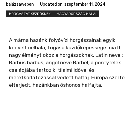
balázsaweben
Updated on:
szeptember 11, 2024
HORGÁSZAT KEZDŐKNEK
MAGYARORSZÁG HALAI
A márna hazánk folyóvízi horgászainak egyik
kedvelt célhala, fogása küzdőképessége miatt
nagy élményt okoz a horgászoknak. Latin neve :
Barbus barbus, angol neve Barbel, a pontyfélék
családjába tartozik, tilalmi idővel és
méretkorlátozással védett halfaj. Európa szerte
elterjedt, hazánkban őshonos halfajta.