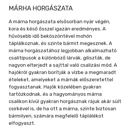
MÁRHA HORGÁSZATA
A márna horgászata elsősorban nyár végén,
kora és késő ősszel igazán eredményes. A
hűvösebb idő beköszöntével mohón
táplálkoznak, és szinte bármit megesznek. A
márna horgászatához legjobban alkalmazható
csalitípusok a különböző lárvák, giliszták, de
nagyon elterjedt a sajttal való csalizási mód. A
hajókról gyakran borítják a vízbe a megmaradt
ételeket, amelyeket a márnák előszeretettel
fogyasztanak. Hajók közelében gyakran
tartózkodnak, és a hagyományos márna
csalikon kívül gyakran horgásznak rájuk akár sült
csirkével is, de ha ott a márna, szinte biztosan
bármilyen, számára megfelelő táplálékot
elfogyaszt.