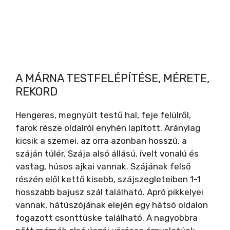
A MÁRNA TESTFELÉPÍTÉSE, MÉRETE,
REKORD
Hengeres, megnyúlt testű hal, feje felülről,
farok része oldalról enyhén lapított. Aránylag
kicsik a szemei, az orra azonban hosszú, a
száján túlér. Szája alsó állású, ívelt vonalú és
vastag, húsos ajkai vannak. Szájának felső
részén elől kettő kisebb, szájszegleteiben 1-1
hosszabb bajusz szál található. Apró pikkelyei
vannak, hátúszójának elején egy hátsó oldalon
fogazott csonttüske található. A nagyobbra