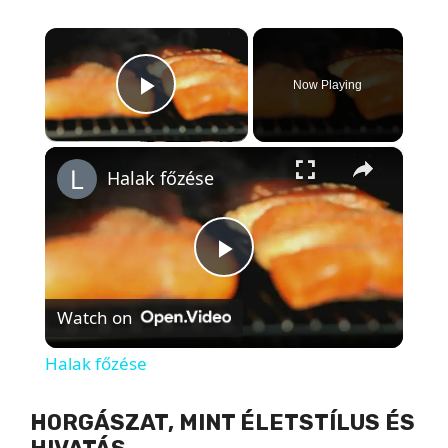
×
Now Playing
Play Video
×
Halak főzése
P
Watch on
l
Halak főzése
a
HORGÁSZAT, MINT ÉLETSTÍLUS ÉS