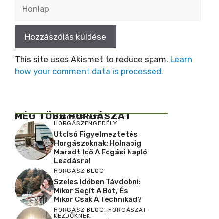
Honlap
This site uses Akismet to reduce spam.
Learn
how your comment data is processed.
MÉG TÖBB HORGÁSZAT
HORGÁSZ BLOG
,
HORGÁSZENGEDÉLY
Utolsó Figyelmeztetés
Horgászoknak: Holnapig
Maradt Idő A Fogási Napló
Leadásra!
HORGÁSZ BLOG
Szeles Időben Távdobni:
Mikor Segít A Bot, És
Mikor Csak A Technikád?
HORGÁSZ BLOG
,
HORGÁSZAT
KEZDŐKNEK
,