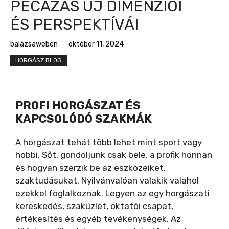
PECÁZÁS ÚJ DIMENZIÓI
ÉS PERSPEKTÍVÁI
balázsaweben
október 11, 2024
HORGÁSZ BLOG
PROFI HORGÁSZAT ÉS
KAPCSOLÓDÓ SZAKMÁK
A horgászat tehát több lehet mint sport vagy
hobbi. Sőt, gondoljunk csak bele, a profik honnan
és hogyan szerzik be az eszközeiket,
szaktudásukat. Nyilvánvalóan valakik valahol
ezekkel foglalkoznak. Legyen az egy horgászati
kereskedés, szaküzlet, oktatói csapat,
értékesítés és egyéb tevékenységek. Az