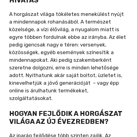
HIVATÁS
y
A horgászat világa tökéletes menekülést nyújt
V
a mindennapok rohanásából. A természet
közelsége, a vízi élővilág, a nyugalom miatt is
egyre többen fordulnak ebbe az irányba. Az élet
i
pedig igencsak nagy e téren: versenyek,
közösségek, egyéb események színesítik a
d
mindennapokat. Aki pedig szakemberként
szeretne dolgozni, erre is minden lehetősége
e
adott. Nyithatunk akár saját boltot, üzletet is,
kinevelhetjük a jövő generációját – vagy épp
online is árulhatunk termékeket,
o
szolgáltatásokat.
HOGYAN FEJLŐDIK A HORGÁSZAT
VILÁGA AZ ÚJ ÉVEZREDBEN?
Az iparág fejlődése több szinten zajlik. Az