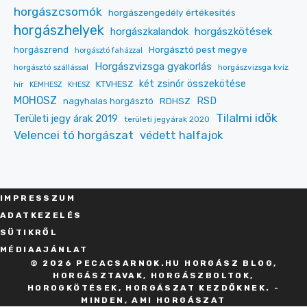
horgászcsomók
horgászengedély értékesítés
horgászhelyek
horgászkalandok
horgászkötések
Horgásztó pest megye
horgászrend
horgásztó faházzal
Horgászvizsga gyakorlás
horgásztó szállással
horgászvizsga kvíz
két zsinór összekötése
KTVHESZ
hír
KEMHESZ
KHESZ
MOHOSZ
RDHSZ
RSD
nagyhalas horgásztó
Tilalmi idők
Területi jegy árak 2019
területi jegyárak 2020
Velencei tó horgászat
védett halfajok
IMPRESSZU
M
ADATKEZELÉS
SÜT
IKRŐL
MÉDIAAJÁNLAT
© 2026 PECACSARNOK.HU HORGÁSZ BLOG,
HORGÁSZTAVAK, HORGÁSZBOLTOK,
HOROGKÖTÉSEK, HORGÁSZAT KEZDŐKNEK. -
MINDEN, AMI HORGÁSZAT