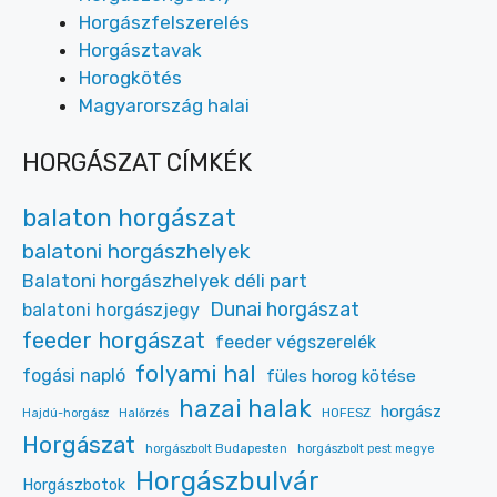
Horgászfelszerelés
Horgásztavak
Horogkötés
Magyarország halai
HORGÁSZAT CÍMKÉK
balaton horgászat
balatoni horgászhelyek
Balatoni horgászhelyek déli part
Dunai horgászat
balatoni horgászjegy
feeder horgászat
feeder végszerelék
folyami hal
fogási napló
füles horog kötése
hazai halak
horgász
HOFESZ
Hajdú-horgász
Halőrzés
Horgászat
horgászbolt Budapesten
horgászbolt pest megye
Horgászbulvár
Horgászbotok