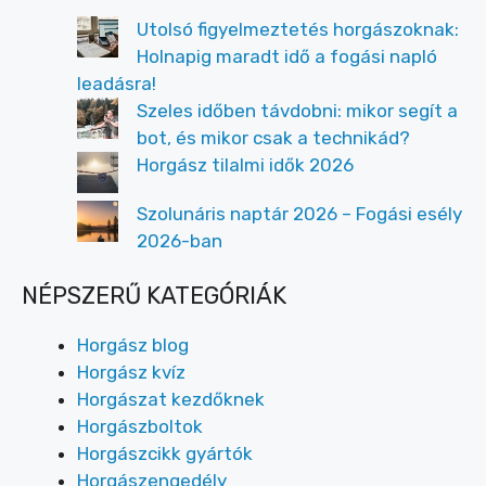
Utolsó figyelmeztetés horgászoknak:
Holnapig maradt idő a fogási napló
leadásra!
Szeles időben távdobni: mikor segít a
bot, és mikor csak a technikád?
Horgász tilalmi idők 2026
Szolunáris naptár 2026 – Fogási esély
2026-ban
NÉPSZERŰ KATEGÓRIÁK
Horgász blog
Horgász kvíz
Horgászat kezdőknek
Horgászboltok
Horgászcikk gyártók
Horgászengedély