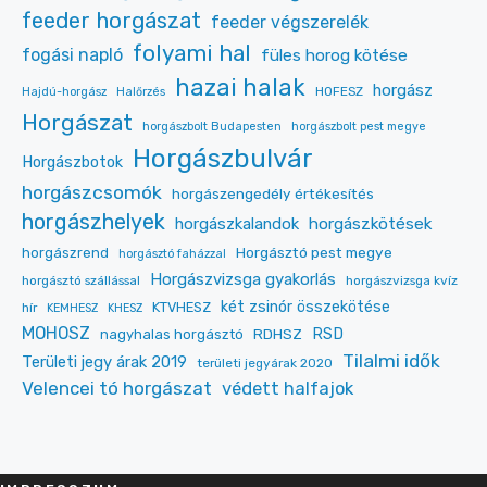
feeder horgászat
feeder végszerelék
folyami hal
fogási napló
füles horog kötése
hazai halak
horgász
HOFESZ
Hajdú-horgász
Halőrzés
Horgászat
horgászbolt Budapesten
horgászbolt pest megye
Horgászbulvár
Horgászbotok
horgászcsomók
horgászengedély értékesítés
horgászhelyek
horgászkalandok
horgászkötések
Horgásztó pest megye
horgászrend
horgásztó faházzal
Horgászvizsga gyakorlás
horgásztó szállással
horgászvizsga kvíz
két zsinór összekötése
KTVHESZ
hír
KEMHESZ
KHESZ
MOHOSZ
RDHSZ
RSD
nagyhalas horgásztó
Tilalmi idők
Területi jegy árak 2019
területi jegyárak 2020
Velencei tó horgászat
védett halfajok