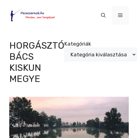
Kilépés
a
Menü
tartalomba
HORGÁSZTÓ
Kategóriák
BÁCS
KISKUN
MEGYE