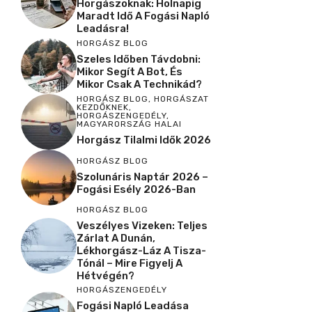
Horgászoknak: Holnapig
Maradt Idő A Fogási Napló
Leadásra!
HORGÁSZ BLOG
Szeles Időben Távdobni:
Mikor Segít A Bot, És
Mikor Csak A Technikád?
HORGÁSZ BLOG
,
HORGÁSZAT
KEZDŐKNEK
,
HORGÁSZENGEDÉLY
,
MAGYARORSZÁG HALAI
Horgász Tilalmi Idők 2026
HORGÁSZ BLOG
Szolunáris Naptár 2026 –
Fogási Esély 2026-Ban
HORGÁSZ BLOG
Veszélyes Vizeken: Teljes
Zárlat A Dunán,
Lékhorgász-Láz A Tisza-
Tónál – Mire Figyelj A
Hétvégén?
HORGÁSZENGEDÉLY
Fogási Napló Leadása