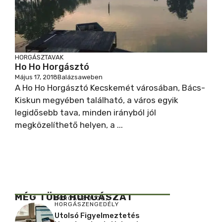
HORGÁSZTAVAK
Ho Ho Horgásztó
Május 17, 2018
Balázsaweben
A Ho Ho Horgásztó Kecskemét városában, Bács-
Kiskun megyében található, a város egyik
legidősebb tava, minden irányból jól
megközelíthető helyen, a ...
MÉG TÖBB HORGÁSZAT
HORGÁSZ BLOG
,
HORGÁSZENGEDÉLY
Utolsó Figyelmeztetés