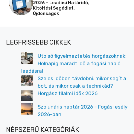
2026 – Leadási Határidő,
Kitöltési Segédlet,
Újdonságok
LEGFRISSEBB CIKKEK
Utolsó figyelmeztetés horgászoknak:
Holnapig maradt idő a fogási napló
leadásra!
Szeles időben távdobni: mikor segít a
bot, és mikor csak a technikád?
Horgász tilalmi idők 2026
Szolunáris naptár 2026 – Fogási esély
2026-ban
NÉPSZERŰ KATEGÓRIÁK