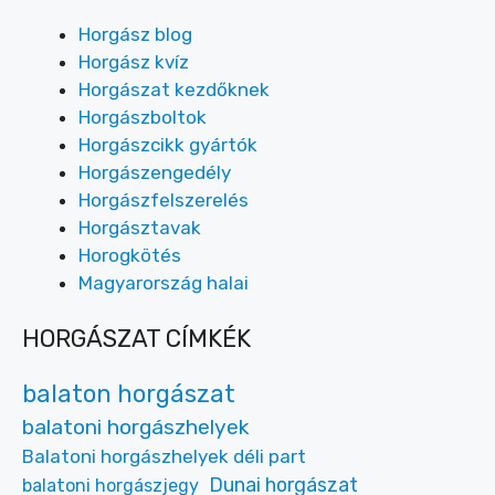
Horgász blog
Horgász kvíz
Horgászat kezdőknek
Horgászboltok
Horgászcikk gyártók
Horgászengedély
Horgászfelszerelés
Horgásztavak
Horogkötés
Magyarország halai
HORGÁSZAT CÍMKÉK
balaton horgászat
balatoni horgászhelyek
Balatoni horgászhelyek déli part
Dunai horgászat
balatoni horgászjegy