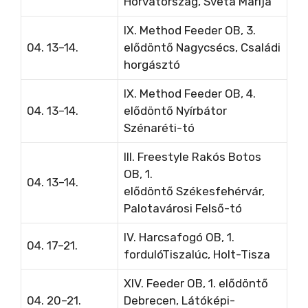
Horvátország, Sveta Marija
IX. Method Feeder OB, 3.
04. 13–14.
elődöntő Nagycsécs, Családi
horgásztó
IX. Method Feeder OB, 4.
04. 13–14.
elődöntő
Nyírbátor
Szénaréti-tó
III. Freestyle Rakós Botos
OB, 1.
04. 13–14.
elődöntő
Székesfehérvár,
Palotavárosi Felső-tó
IV. Harcsafogó OB, 1.
04. 17–21.
forduló
Tiszalúc, Holt-Tisza
XIV. Feeder OB, 1. elődöntő
04. 20–21.
Debrecen, Látóképi-