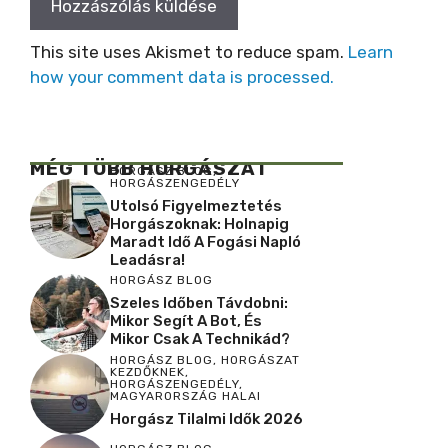
This site uses Akismet to reduce spam.
Learn
how your comment data is processed.
MÉG TÖBB HORGÁSZAT
HORGÁSZ BLOG
,
HORGÁSZENGEDÉLY
Utolsó Figyelmeztetés
Horgászoknak: Holnapig
Maradt Idő A Fogási Napló
Leadásra!
HORGÁSZ BLOG
Szeles Időben Távdobni:
Mikor Segít A Bot, És
Mikor Csak A Technikád?
HORGÁSZ BLOG
,
HORGÁSZAT
KEZDŐKNEK
,
HORGÁSZENGEDÉLY
,
MAGYARORSZÁG HALAI
Horgász Tilalmi Idők 2026