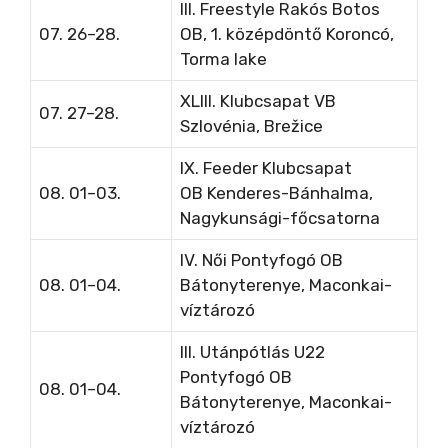
III. Freestyle Rakós Botos
07. 26–28.
OB, 1. középdöntő
Koroncó,
Torma lake
XLIII. Klubcsapat VB
07. 27–28.
Szlovénia, Brežice
IX. Feeder Klubcsapat
08. 01–03.
OB
Kenderes-Bánhalma,
Nagykunsági-főcsatorna
IV. Női Pontyfogó OB
08. 01–04.
Bátonyterenye, Maconkai-
víztározó
III. Utánpótlás U22
Pontyfogó OB
08. 01–04.
Bátonyterenye, Maconkai-
víztározó