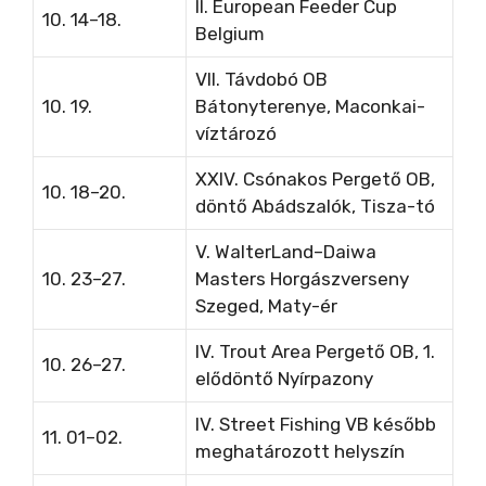
II. European Feeder Cup
10. 14–18.
Belgium
VII. Távdobó OB
10. 19.
Bátonyterenye, Maconkai-
víztározó
XXIV. Csónakos Pergető OB,
10. 18–20.
döntő Abádszalók, Tisza-tó
V. WalterLand–Daiwa
10. 23–27.
Masters Horgászverseny
Szeged, Maty-ér
IV. Trout Area Pergető OB, 1.
10. 26–27.
elődöntő Nyírpazony
IV. Street Fishing VB
később
11. 01–02.
meghatározott helyszín