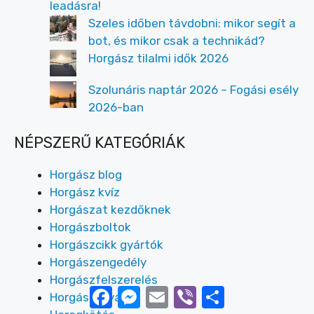
leadásra!
Szeles időben távdobni: mikor segít a
bot, és mikor csak a technikád?
Horgász tilalmi idők 2026
Szolunáris naptár 2026 – Fogási esély
2026-ban
NÉPSZERŰ KATEGÓRIÁK
Horgász blog
Horgász kvíz
Horgászat kezdőknek
Horgászboltok
Horgászcikk gyártók
Horgászengedély
Horgászfelszerelés
Facebook
Messenger
Email
Viber
Ossza
Horgásztavak
meg