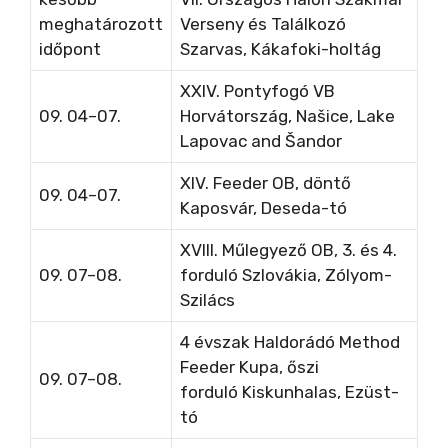
meghatározott
Verseny és Találkozó
időpont
Szarvas, Kákafoki-holtág
XXIV. Pontyfogó VB
09. 04–07.
Horvátország, Našice, Lake
Lapovac and Šandor
XIV. Feeder OB, döntő
09. 04–07.
Kaposvár, Deseda-tó
XVIII. Műlegyező OB, 3. és 4.
09. 07–08.
forduló Szlovákia, Zólyom-
Szilács
4 évszak Haldorádó Method
Feeder Kupa, őszi
09. 07–08.
forduló
Kiskunhalas, Ezüst-
tó