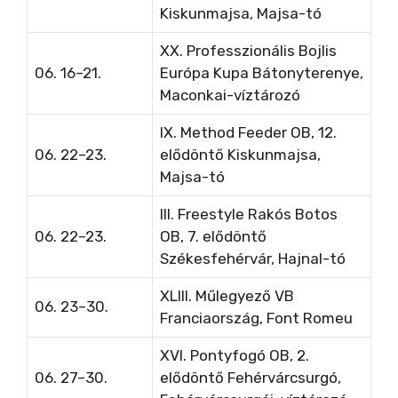
Kiskunmajsa, Majsa-tó
XX. Professzionális Bojlis
06. 16–21.
Európa Kupa Bátonyterenye,
Maconkai-víztározó
IX. Method Feeder OB, 12.
06. 22–23.
elődöntő Kiskunmajsa,
Majsa-tó
III. Freestyle Rakós Botos
06. 22–23.
OB, 7. elődöntő
Székesfehérvár, Hajnal-tó
XLIII. Műlegyező VB
06. 23–30.
Franciaország, Font Romeu
XVI. Pontyfogó OB, 2.
06. 27–30.
elődöntő Fehérvárcsurgó,