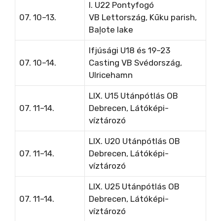
I. U22 Pontyfogó
07. 10–13.
VB
Lettország, Kūku parish,
Baļote lake
Ifjúsági U18 és 19–23
07. 10–14.
Casting VB
Svédország,
Ulricehamn
LIX. U15 Utánpótlás OB
07. 11–14.
Debrecen, Látóképi-
víztározó
LIX. U20 Utánpótlás OB
07. 11–14.
Debrecen, Látóképi-
víztározó
LIX. U25 Utánpótlás OB
07. 11–14.
Debrecen, Látóképi-
víztározó