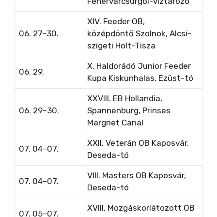
Fehérvárcsurgói-víztározó
XIV. Feeder OB,
06. 27–30.
középdöntő
Szolnok, Alcsi-
szigeti Holt-Tisza
X. Haldorádó Junior Feeder
06. 29.
Kupa
Kiskunhalas, Ezüst-tó
XXVIII. EB
Hollandia,
06. 29–30.
Spannenburg, Prinses
Margriet Canal
XXII. Veterán OB Kaposvár,
07. 04–07.
Deseda-tó
VIII. Masters OB Kaposvár,
07. 04–07.
Deseda-tó
XVIII. Mozgáskorlátozott OB
07. 05–07.