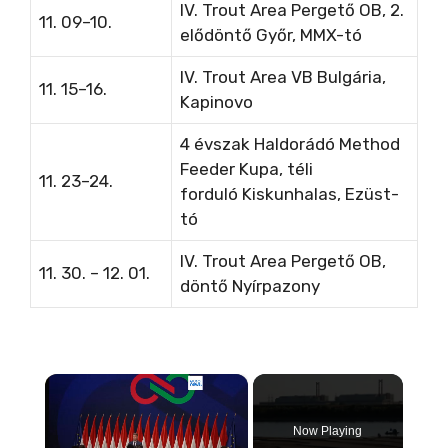
IV. Trout Area Pergető OB, 2.
11. 09–10.
elődöntő Győr, MMX-tó
IV. Trout Area VB
Bulgária,
11. 15–16.
Kapinovo
4 évszak Haldorádó Method
Feeder Kupa, téli
11. 23–24.
forduló
Kiskunhalas, Ezüst-
tó
IV. Trout Area Pergető OB,
11. 30. – 12. 01.
döntő Nyírpazony
×
Now Playing