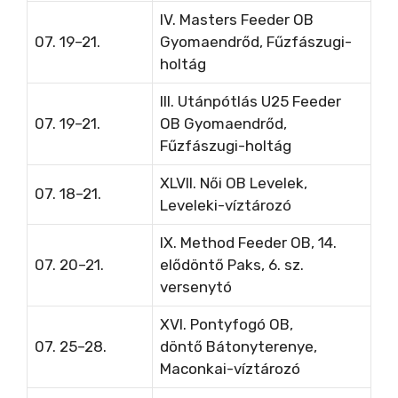
IV. Masters Feeder OB
07. 19–21.
Gyomaendrőd, Fűzfászugi-
holtág
III. Utánpótlás U25 Feeder
07. 19–21.
OB Gyomaendrőd,
Fűzfászugi-holtág
XLVII. Női OB
Levelek,
07. 18–21.
Leveleki-víztározó
IX. Method Feeder OB, 14.
07. 20–21.
elődöntő Paks, 6. sz.
versenytó
XVI. Pontyfogó OB,
07. 25–28.
döntő
Bátonyterenye,
Maconkai-víztározó