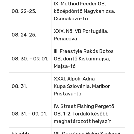
IX. Method Feeder OB,
08. 22–25.
középdöntő Nagykanizsa,
Csónakázó-tó
XXX. Női VB
Portugália,
08. 24–25.
Penacova
III. Freestyle Rakós Botos
08. 30. – 09. 01.
OB, döntő Kiskunmajsa,
Majsa-tó
XXXI. Alpok-Adria
08. 31.
Kupa
Szlovénia, Maribor
Pristava-tó
IV. Street Fishing Pergető
08. 31. – 09. 01.
OB, 1-2. forduló
később
meghatározott helyszín
később
VII. Országos Halőri Szakmai