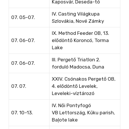
Kaposvár, Deseda-tó
IV. Casting Világkupa
07. 05–07.
Szlovákia, Nové Zámky
IX. Method Feeder OB, 13.
07. 06–07.
elődöntő Koroncó, Torma
Lake
III. Pergető Triatlon 2.
07. 06–07.
forduló Madocsa, Duna
XXIV. Csónakos Pergető OB,
07. 07.
4. elődöntő Levelek,
Leveleki-víztározó
IV. Női Pontyfogó
07. 10–13.
VB
Lettország, Kūku parish,
Baļote lake