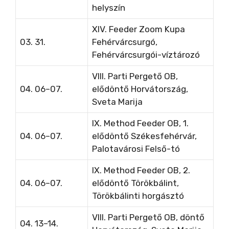
helyszín
XIV. Feeder Zoom Kupa
03. 31.
Fehérvárcsurgó,
Fehérvárcsurgói-víztározó
VIII. Parti Pergető OB,
04. 06–07.
elődöntő Horvátország,
Sveta Marija
IX. Method Feeder OB, 1.
04. 06–07.
elődöntő Székesfehérvár,
Palotavárosi Felső-tó
IX. Method Feeder OB, 2.
04. 06–07.
elődöntő Törökbálint,
Törökbálinti horgásztó
VIII. Parti Pergető OB, döntő
04. 13–14.