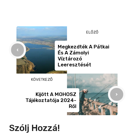
i
c
ss
ail
er
z
e
e
a
d
b
n
m
ELŐZŐ
o
g
e
e
o
er
g
Megkezdték A Pátkai
És A Zámolyi
k
Víztározó
o
Leeresztését
KÖVETKEZŐ
Kijött A MOHOSZ
Tájékoztatója 2024-
Ről
Szólj Hozzá!