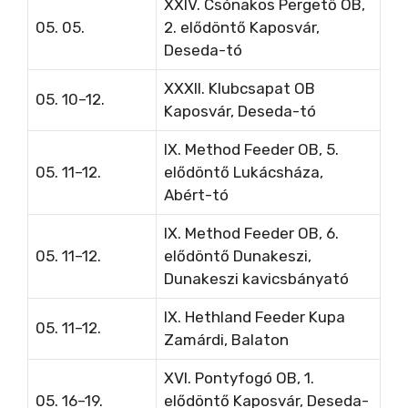
XXIV. Csónakos Pergető OB,
05. 05.
2. elődöntő Kaposvár,
Deseda-tó
XXXII. Klubcsapat OB
05. 10–12.
Kaposvár, Deseda-tó
IX. Method Feeder OB, 5.
05. 11–12.
elődöntő Lukácsháza,
Abért-tó
IX. Method Feeder OB, 6.
05. 11–12.
elődöntő Dunakeszi,
Dunakeszi kavicsbányató
IX. Hethland Feeder Kupa
05. 11–12.
Zamárdi, Balaton
XVI. Pontyfogó OB, 1.
05. 16–19.
elődöntő Kaposvár, Deseda-