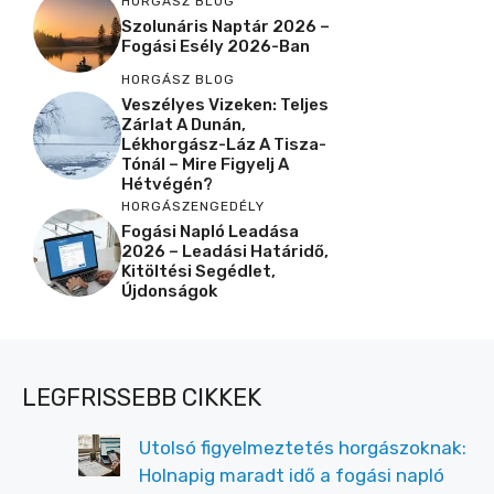
HORGÁSZ BLOG
Szolunáris Naptár 2026 –
Fogási Esély 2026-Ban
HORGÁSZ BLOG
Veszélyes Vizeken: Teljes
Zárlat A Dunán,
Lékhorgász-Láz A Tisza-
Tónál – Mire Figyelj A
Hétvégén?
HORGÁSZENGEDÉLY
Fogási Napló Leadása
2026 – Leadási Határidő,
Kitöltési Segédlet,
Újdonságok
LEGFRISSEBB CIKKEK
Utolsó figyelmeztetés horgászoknak:
Holnapig maradt idő a fogási napló