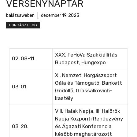
VERSENYNAPTÁR
balázsaweben
december 19, 2023
HORGÁSZ BLOG
XXX. FeHoVa Szakkiállítás
02. 08–11.
Budapest, Hungexpo
XI. Nemzeti Horgászsport
Gála és Támogatói Bankett
03. 01.
Gödöllő, Grassalkovich-
kastély
VIII. Halak Napja, III. Halőrök
Napja Központi Rendezvény
03. 20.
és Ágazati Konferencia
később meghatározott