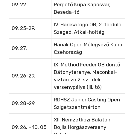
09. 22.
Pergető Kupa Kaposvár,
Deseda-tó
IV. Harcsafogó OB, 2. forduló
09. 25–29.
Szeged, Atkai-holtág
Hanák Open Műlegyező Kupa
09. 27.
Csehország
IX. Method Feeder OB döntő
Bátonyterenye, Maconkai-
09. 26–29.
víztározó
2. sz., déli
versenypálya (III. tó)
RDHSZ Junior Casting Open
09. 28–29.
Szigetszentmárton
XII. Nemzetközi Balatoni
09. 26. – 10. 05.
Bojlis Horgászverseny