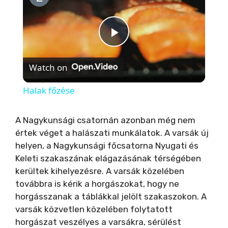
P
Watch on
l
Halak főzése
a
A Nagykunsági csatornán azonban még nem
értek véget a halászati munkálatok. A varsák új
y
helyen, a Nagykunsági főcsatorna Nyugati és
Keleti szakaszának elágazásának térségében
V
kerültek kihelyezésre. A varsák közelében
továbbra is kérik a horgászokat, hogy ne
i
horgásszanak a táblákkal jelölt szakaszokon. A
varsák közvetlen közelében folytatott
horgászat veszélyes a varsákra, sérülést