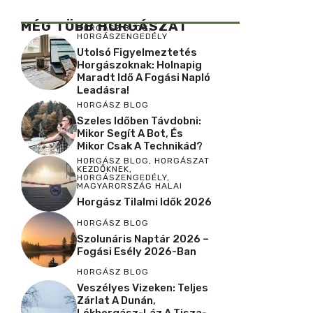
MÉG TÖBB HORGÁSZAT
HORGÁSZ BLOG
,
HORGÁSZENGEDÉLY
Utolsó Figyelmeztetés
Horgászoknak: Holnapig
Maradt Idő A Fogási Napló
Leadásra!
HORGÁSZ BLOG
Szeles Időben Távdobni:
Mikor Segít A Bot, És
Mikor Csak A Technikád?
HORGÁSZ BLOG
,
HORGÁSZAT
KEZDŐKNEK
,
HORGÁSZENGEDÉLY
,
MAGYARORSZÁG HALAI
Horgász Tilalmi Idők 2026
HORGÁSZ BLOG
Szolunáris Naptár 2026 –
Fogási Esély 2026-Ban
HORGÁSZ BLOG
Veszélyes Vizeken: Teljes
Zárlat A Dunán,