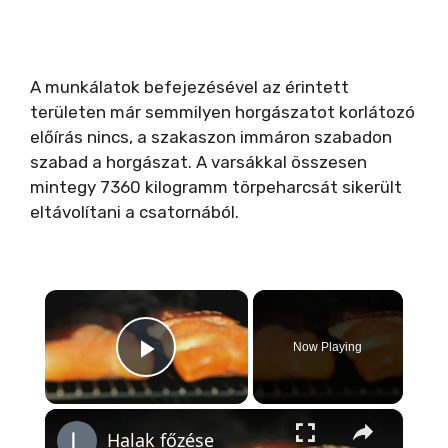
A munkálatok befejezésével az érintett
területen már semmilyen horgászatot korlátozó
előírás nincs, a szakaszon immáron szabadon
szabad a horgászat. A varsákkal összesen
mintegy 7360 kilogramm törpeharcsát sikerült
eltávolítani a csatornából.
×
Now Playing
Play Video
×
Halak főzése