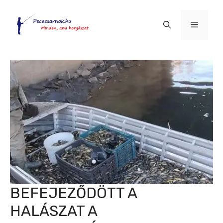
Kilépés
a
Menü
tartalomba
BEFEJEZŐDÖTT A
HALÁSZAT A