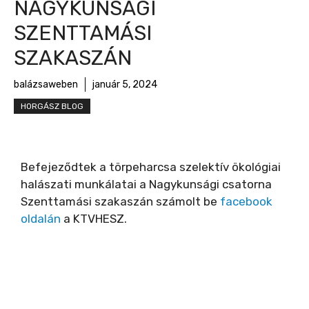
NAGYKUNSÁGI
SZENTTAMÁSI
SZAKASZÁN
balázsaweben
január 5, 2024
HORGÁSZ BLOG
Befejeződtek a törpeharcsa szelektív ökológiai
halászati munkálatai a Nagykunsági csatorna
Szenttamási szakaszán számolt be
facebook
oldalán
a KTVHESZ.