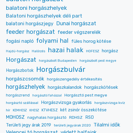
balatoni horgászhelyek
Balatoni horgászhelyek déli part
Dunai horgászat
balatoni horgászjegy
feeder horgászat
feeder végszerelék
folyami hal
fogási napló
füles horog kötése
hazai halak
horgász
HOFESZ
Hajdú-horgász
Halőrzés
Horgászat
horgászbolt Budapesten
horgászbolt pest megye
Horgászbulvár
Horgászbotok
horgászcsomók
horgászengedély értékesítés
horgászhelyek
horgászkalandok
horgászkötések
Horgásztó pest megye
horgászrend
horgásztó faházzal
Horgászvizsga gyakorlás
horgásztó szállással
horgászvizsga kvíz
két zsinór összekötése
KTVHESZ
hír
KEMHESZ
KHESZ
MOHOSZ
RDHSZ
RSD
nagyhalas horgásztó
Tilalmi idők
Területi jegy árak 2019
területi jegyárak 2020
Velencei tó horgászat
védett halfajok