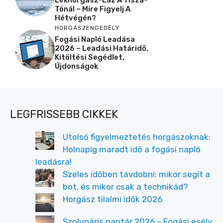
Lékhorgász-Láz A Tisza-
Tónál – Mire Figyelj A
Hétvégén?
HORGÁSZENGEDÉLY
Fogási Napló Leadása
2026 – Leadási Határidő,
Kitöltési Segédlet,
Újdonságok
LEGFRISSEBB CIKKEK
Utolsó figyelmeztetés horgászoknak:
Holnapig maradt idő a fogási napló
leadásra!
Szeles időben távdobni: mikor segít a
bot, és mikor csak a technikád?
Horgász tilalmi idők 2026
Szolunáris naptár 2026 – Fogási esély