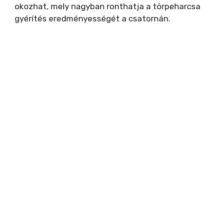
d
okozhat, mely nagyban ronthatja a törpeharcsa
gyérítés eredményességét a csatornán.
e
o