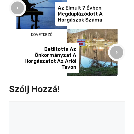
o
er
g
Az Elmúlt 7 Évben
Megduplázódott A
k
Horgászok Száma
KÖVETKEZŐ
Betiltotta Az
Önkormányzat A
Horgászatot Az Arlói
Tavon
Szólj Hozzá!
Hozzászólás