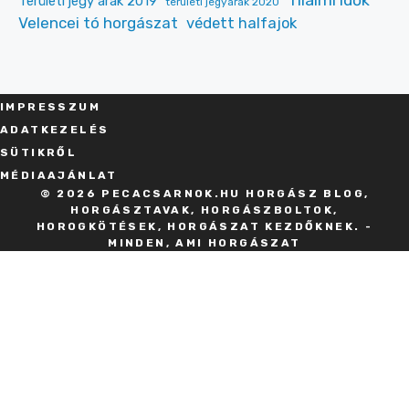
Területi jegy árak 2019
területi jegyárak 2020
Velencei tó horgászat
védett halfajok
IMPRESSZU
M
ADATKEZELÉS
SÜT
IKRŐL
MÉDIAAJÁNLAT
© 2026 PECACSARNOK.HU HORGÁSZ BLOG,
HORGÁSZTAVAK, HORGÁSZBOLTOK,
HOROGKÖTÉSEK, HORGÁSZAT KEZDŐKNEK. -
MINDEN, AMI HORGÁSZAT