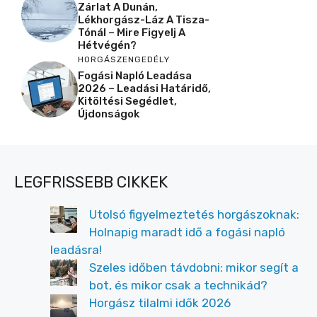
Zárlat A Dunán,
Lékhorgász-Láz A Tisza-
Tónál – Mire Figyelj A
Hétvégén?
HORGÁSZENGEDÉLY
Fogási Napló Leadása
2026 – Leadási Határidő,
Kitöltési Segédlet,
Újdonságok
LEGFRISSEBB CIKKEK
Utolsó figyelmeztetés horgászoknak:
Holnapig maradt idő a fogási napló
leadásra!
Szeles időben távdobni: mikor segít a
bot, és mikor csak a technikád?
Horgász tilalmi idők 2026