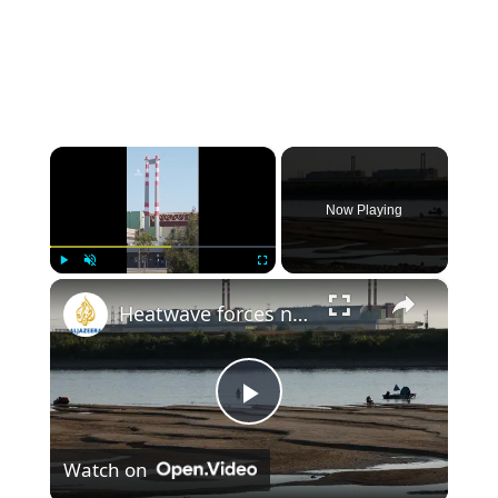
×
Now Playing
×
Play
Unmute
Fullscreen
Heatwave forces nuclear shutdown in Hungary
Play
Watch on
Video