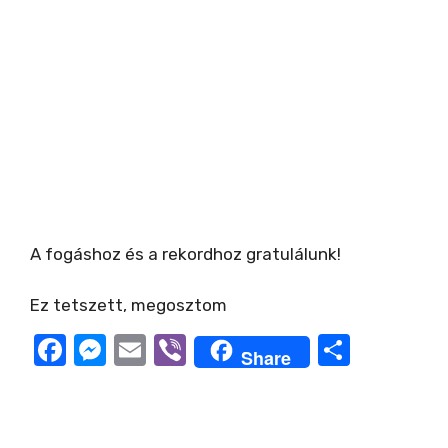
A fogáshoz és a rekordhoz gratulálunk!
Ez tetszett, megosztom
F
M
E
Vi
O
Share
a
e
m
b
ss
c
ss
ail
er
z
e
e
a