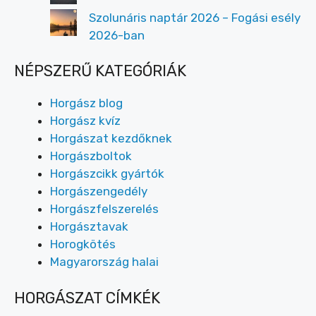
Szolunáris naptár 2026 – Fogási esély
2026-ban
NÉPSZERŰ KATEGÓRIÁK
Horgász blog
Horgász kvíz
Horgászat kezdőknek
Horgászboltok
Horgászcikk gyártók
Horgászengedély
Horgászfelszerelés
Horgásztavak
Horogkötés
Magyarország halai
HORGÁSZAT CÍMKÉK