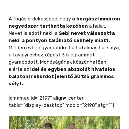
A fogás érdekessége, hogy
a horgász immáron
negyedszer tarthatta kezében
a halat.
Nevet is adott neki, a
Sebi nevet válaszotta
neki
,
a pontyon található sebhely miatt.
Minden évben gyarapodott a hatalmas hal súlya,
a tavalyi évhez képest 3 kilogrammot
gyarapodott. Mohóságának köszönhetően
elérte az
idei és egyben abszolút hivatalos
balatoni rekordot jelentő 30125 grammos
súlyt.
[cmamad id=”2197″ align=”center”
tabid=”display-desktop” mobid=”2198″ stg=””]