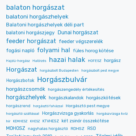
balaton horgászat
balatoni horgászhelyek
Balatoni horgászhelyek déli part
Dunai horgászat
balatoni horgászjegy
feeder horgászat
feeder végszerelék
folyami hal
fogási napló
füles horog kötése
hazai halak
horgász
HOFESZ
Hajdú-horgász
Halőrzés
Horgászat
horgászbolt Budapesten
horgászbolt pest megye
Horgászbulvár
Horgászbotok
horgászcsomók
horgászengedély értékesítés
horgászhelyek
horgászkalandok
horgászkötések
Horgásztó pest megye
horgászrend
horgásztó faházzal
Horgászvizsga gyakorlás
horgásztó szállással
horgászvizsga kvíz
két zsinór összekötése
KTVHESZ
hír
KEMHESZ
KHESZ
MOHOSZ
RDHSZ
RSD
nagyhalas horgásztó
Tilalmi idők