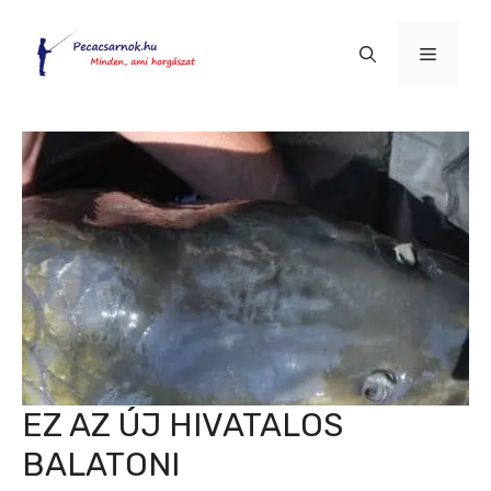
Kilépés
a
Menü
tartalomba
EZ AZ ÚJ HIVATALOS
BALATONI