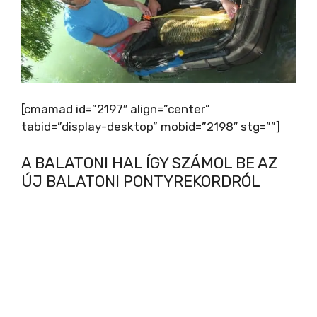
[cmamad id=”2197″ align=”center”
tabid=”display-desktop” mobid=”2198″ stg=””]
A BALATONI HAL ÍGY SZÁMOL BE AZ
ÚJ BALATONI PONTYREKORDRÓL