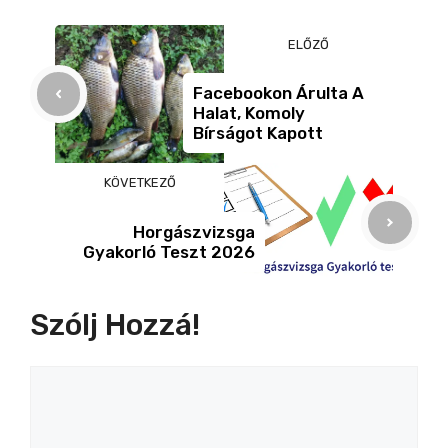
b
n
m
ELŐZŐ
o
g
e
o
er
g
Facebookon Árulta A
Halat, Komoly
k
Bírságot Kapott
KÖVETKEZŐ
Horgászvizsga
Gyakorló Teszt 2026
Szólj Hozzá!
Hozzászólás