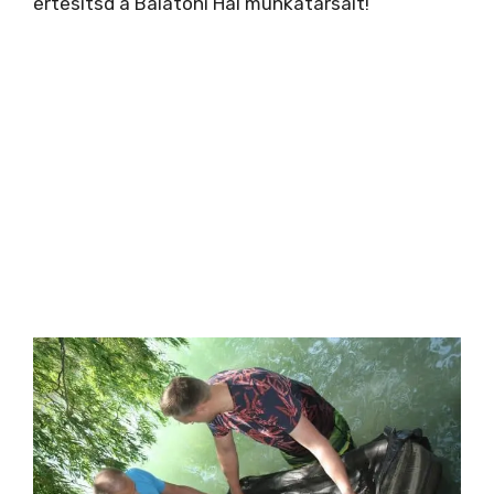
értesítsd a Balatoni Hal munkatársait!