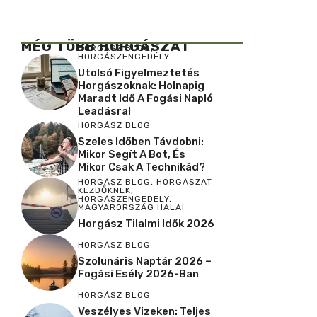
MÉG TÖBB HORGÁSZAT
HORGÁSZ BLOG
,
HORGÁSZENGEDÉLY
Utolsó Figyelmeztetés
Horgászoknak: Holnapig
Maradt Idő A Fogási Napló
Leadásra!
HORGÁSZ BLOG
Szeles Időben Távdobni:
Mikor Segít A Bot, És
Mikor Csak A Technikád?
HORGÁSZ BLOG
,
HORGÁSZAT
KEZDŐKNEK
,
HORGÁSZENGEDÉLY
,
MAGYARORSZÁG HALAI
Horgász Tilalmi Idők 2026
HORGÁSZ BLOG
Szolunáris Naptár 2026 –
Fogási Esély 2026-Ban
HORGÁSZ BLOG
Veszélyes Vizeken: Teljes