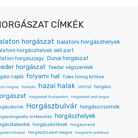
HORGÁSZAT CÍMKÉK
alaton horgászat
balatoni horgászhelyek
latoni horgászhelyek déli part
Dunai horgászat
latoni horgászjegy
eeder horgászat
feeder végszerelék
folyami hal
gási napló
füles horog kötése
hazai halak
horgász
HOFESZ
jdú-horgász
Halőrzés
orgászat
horgászbolt Budapesten
horgászbolt pest megye
Horgászbulvár
horgászcsomók
rgászbotok
horgászhelyek
rgászengedély értékesítés
rgászkalandok
horgászkötések
horgászrend
Horgásztó pest megye
horgásztó szállással
gásztó faházzal