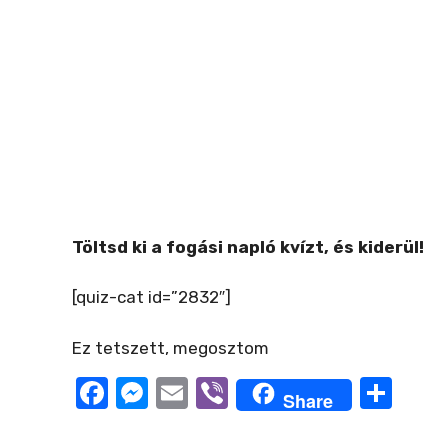
Töltsd ki a fogási napló kvízt, és kiderül!
[quiz-cat id=”2832″]
Ez tetszett, megosztom
F
M
E
Vi
O
Share
a
e
m
b
ss