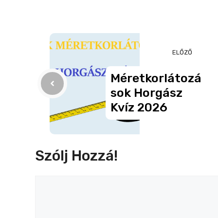
c
ss
ail
er
z
e
e
a
b
n
m
o
g
e
ELŐZŐ
o
er
g
Méretkorlátozá
k
Sok Horgász
Kvíz 2026
Szólj Hozzá!
Hozzászólás