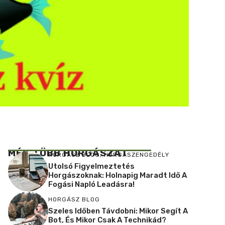
MÉG TÖBB HORGÁSZAT
HORGÁSZ BLOG
,
HORGÁSZENGEDÉLY
Utolsó Figyelmeztetés
Horgászoknak: Holnapig Maradt Idő A
Fogási Napló Leadásra!
HORGÁSZ BLOG
Szeles Időben Távdobni: Mikor Segít A
Bot, És Mikor Csak A Technikád?