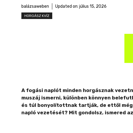
r
balázsaweben
Updated on:
július 15, 2026
m
HORGÁSZ KVÍZ
e
g
A fogási naplót minden horgásznak vezetni
muszáj ismerni, különben könnyen belefu
és túl bonyolítottnak tartják, de ettől mé
napló vezetését? Mit gondolsz, ismered a