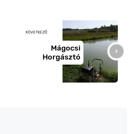
KÖVETKEZŐ
Mágocsi
Horgásztó