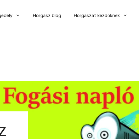
gedély
Horgász blog
Horgászat kezdőknek
Z