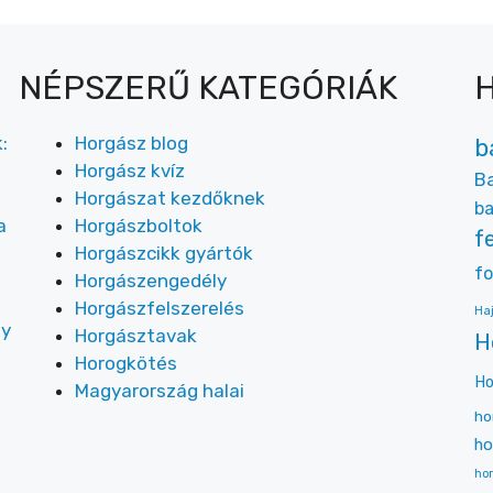
NÉPSZERŰ KATEGÓRIÁK
:
Horgász blog
b
Horgász kvíz
Ba
Horgászat kezdőknek
ba
a
Horgászboltok
f
Horgászcikk gyártók
fo
Horgászengedély
Horgászfelszerelés
Ha
ly
Horgásztavak
H
Horogkötés
Ho
Magyarország halai
ho
ho
hor