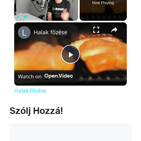
Now Playing
×
Play
Unmute
Fullscreen
Halak főzése
P
Watch on
l
Halak főzése
a
Szólj Hozzá!
y
Hozzászólás
V