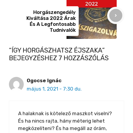
Horgászengedély
Kiváltása 2022 Árak
És A Legfontosabb
Tudnivalók
“ÍGY HORGÁSZHATSZ ÉJSZAKA”
BEJEGYZÉSHEZ 7 HOZZÁSZÓLÁS
Ogocse Ignác
május 1, 2021 - 7:30 du.
A halaknak is kötelező maszkot viselni?
És ha nincs rajta, hány méterig lehet
megközelíteni? És ha megáll az órám,