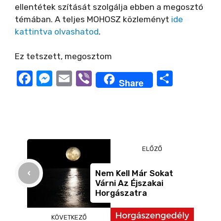
ellentétek szítását szolgálja ebben a megosztó
témában. A teljes MOHOSZ közleményt
ide
kattintva olvashatod
.
Ez tetszett, megosztom
F
M
E
Vi
O
Share
a
e
m
b
ss
c
ss
ail
er
z
e
e
a
b
n
m
ELŐZŐ
o
g
e
o
er
g
Nem Kell Már Sokat
Várni Az Éjszakai
k
Horgászatra
KÖVETKEZŐ