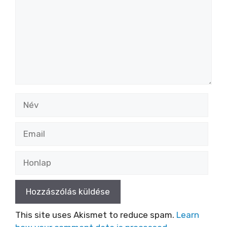
i
d
e
Név
o
Email
Honlap
This site uses Akismet to reduce spam.
Learn