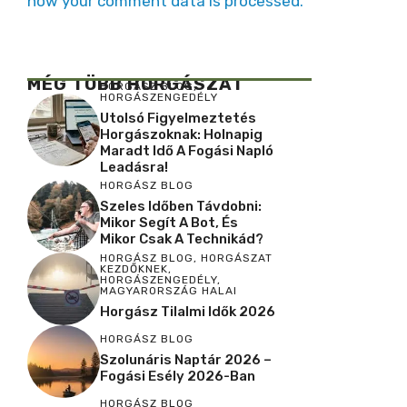
how your comment data is processed.
MÉG TÖBB HORGÁSZAT
HORGÁSZ BLOG
,
HORGÁSZENGEDÉLY
Utolsó Figyelmeztetés
Horgászoknak: Holnapig
Maradt Idő A Fogási Napló
Leadásra!
HORGÁSZ BLOG
Szeles Időben Távdobni:
Mikor Segít A Bot, És
Mikor Csak A Technikád?
HORGÁSZ BLOG
,
HORGÁSZAT
KEZDŐKNEK
,
HORGÁSZENGEDÉLY
,
MAGYARORSZÁG HALAI
Horgász Tilalmi Idők 2026
HORGÁSZ BLOG
Szolunáris Naptár 2026 –
Fogási Esély 2026-Ban
HORGÁSZ BLOG