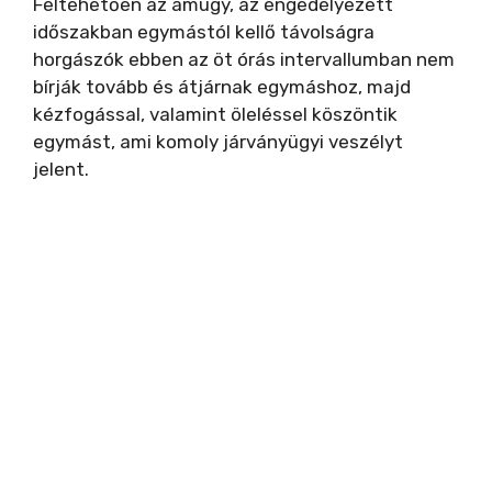
Feltehetően az amúgy, az engedélyezett
időszakban egymástól kellő távolságra
horgászók ebben az öt órás intervallumban nem
bírják tovább és átjárnak egymáshoz, majd
kézfogással, valamint öleléssel köszöntik
egymást, ami komoly járványügyi veszélyt
jelent.