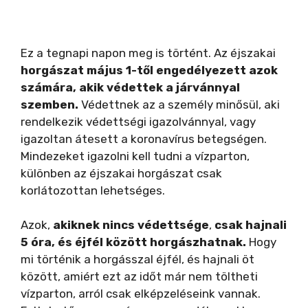
Ez a tegnapi napon meg is történt. Az éjszakai
horgászat május 1-től engedélyezett azok
számára, akik védettek a járvánnyal
szemben.
Védettnek az a személy minősül, aki
rendelkezik védettségi igazolvánnyal, vagy
igazoltan átesett a koronavírus betegségen.
Mindezeket igazolni kell tudni a vízparton,
különben az éjszakai horgászat csak
korlátozottan lehetséges.
Azok,
akiknek nincs
védettsége
,
csak hajnali
5 óra, és éjfél között horgászhatnak.
Hogy
mi történik a horgásszal éjfél, és hajnali öt
között, amiért ezt az időt már nem töltheti
vízparton, arról csak elképzeléseink vannak.