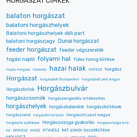
HORGÁSZAT CÍMKÉK
balaton horgászat
balatoni horgászhelyek
Balatoni horgászhelyek déli part
Dunai horgászat
balatoni horgászjegy
feeder horgászat
feeder végszerelék
folyami hal
fogási napló
füles horog kötése
hazai halak
horgász
HOFESZ
Hajdú-horgász
Halőrzés
Horgászat
horgászbolt Budapesten
horgászbolt pest megye
Horgászbulvár
Horgászbotok
horgászcsomók
horgászengedély értékesítés
horgászhelyek
horgászkalandok
horgászkötések
Horgásztó pest megye
horgászrend
horgásztó faházzal
Horgászvizsga gyakorlás
horgásztó szállással
horgászvizsga kvíz
két zsinór összekötése
KTVHESZ
hír
KEMHESZ
KHESZ