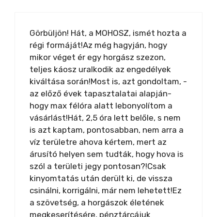
Görbüljön! Hát, a MOHOSZ, ismét hozta a
régi formáját!Az még hagyján, hogy
mikor véget ér egy horgász szezon,
teljes káosz uralkodik az engedélyek
kiváltása során!Most is, azt gondoltam, -
az előző évek tapasztalatai alapján-
hogy max félóra alatt lebonyolítom a
vásárlást!Hát, 2,5 óra lett belőle, s nem
is azt kaptam, pontosabban, nem arra a
víz területre ahova kértem, mert az
árusító helyen sem tudták, hogy hova is
szól a területi jegy pontosan?!Csak
kinyomtatás után derült ki, de vissza
csinálni, korrigálni, már nem lehetett!Ez
a szövetség, a horgászok életének
megkeserítésére, pénztárcájuk