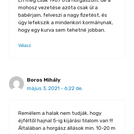
Én még csak 1987 óta horgászom, de a
mohosz vezetése azóta csak ül a
babérjain, felveszi a nagy fizetést, és
úgy lefekszik a mindenkori kormánynak,
hogy egy kurva sem tehetné jobban.
Válasz
Boros Mihály
május 3, 2021 - 6:22 de.
Remélem a halak nem tudják, hogy
éjféltől hajnal 5-ig kijárási tilalom van !!!
Általában a horgász állások min. 10-20 m