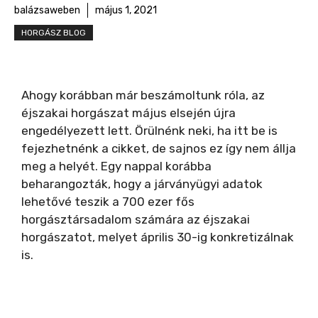
balázsaweben
május 1, 2021
HORGÁSZ BLOG
Ahogy korábban már beszámoltunk róla, az
éjszakai horgászat május elsején újra
engedélyezett lett. Örülnénk neki, ha itt be is
fejezhetnénk a cikket, de sajnos ez így nem állja
meg a helyét. Egy nappal korábba
beharangozták, hogy a járványügyi adatok
lehetővé teszik a 700 ezer fős
horgásztársadalom számára az éjszakai
horgászatot, melyet április 30-ig konkretizálnak
is.