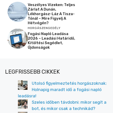
Veszélyes Vizeken: Teljes
Zárlat A Dunán,
Lékhorgász-Láz A Tisza-
Tónál – Mire Figyelj A
Hétvégén?
HORGÁSZENGEDÉLY
Fogási Napló Leadása
2026 – Leadási Határidő,
Kitöltési Segédlet,
Újdonságok
LEGFRISSEBB CIKKEK
Utolsó figyelmeztetés horgászoknak:
Holnapig maradt idő a fogási napló
leadásra!
Szeles időben távdobni: mikor segít a
bot, és mikor csak a technikád?