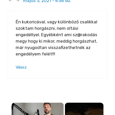
május 3, 2021 - 4:54 du.
Én kukoricával, vagy különböző csalikkal
szoktam horgászni, nem oltási
engedéllyel. Egyébként ami sz@rakodás
megy hogy ki mikor, meddig horgászhat,
már nyugodtan visszafizethetnék az
engedélyem felét!!!
Válasz
×