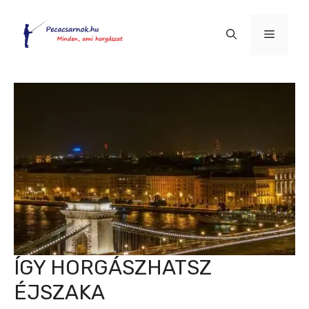
Kilépés
a
Menü
tartalomba
ÍGY HORGÁSZHATSZ
ÉJSZAKA