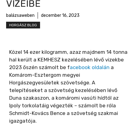
VIZEIBE
balázsaweben
december 16, 2023
HORGÁSZ BLOG
Közel 14 ezer kilogramm, azaz majdnem 14 tonna
hal került a KEMHESZ kezelésében lévő vizekbe
2023 őszén számolt be f
acebook oldalán
a
Komárom-Esztergom megyei
Horgászegyesületek szövetsége. A
telepítéseket a szövetség kezelésében lévő
Duna szakaszon, a komáromi vasúti hídtól az
Ipoly torkolatáig végezték – számolt be róla
Schmidt-Kovács Bence a szövetség szakmai
igazgatója.