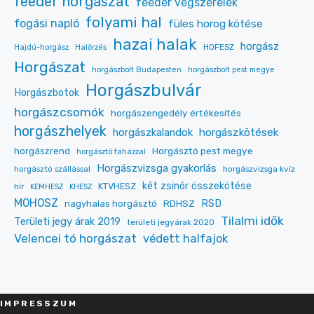
feeder horgászat
feeder végszerelék
folyami hal
fogási napló
füles horog kötése
hazai halak
horgász
HOFESZ
Hajdú-horgász
Halőrzés
Horgászat
horgászbolt Budapesten
horgászbolt pest megye
Horgászbulvár
Horgászbotok
horgászcsomók
horgászengedély értékesítés
horgászhelyek
horgászkalandok
horgászkötések
Horgásztó pest megye
horgászrend
horgásztó faházzal
Horgászvizsga gyakorlás
horgásztó szállással
horgászvizsga kvíz
két zsinór összekötése
KTVHESZ
hír
KEMHESZ
KHESZ
MOHOSZ
RDHSZ
RSD
nagyhalas horgásztó
Tilalmi idők
Területi jegy árak 2019
területi jegyárak 2020
Velencei tó horgászat
védett halfajok
IMPRESSZU
M