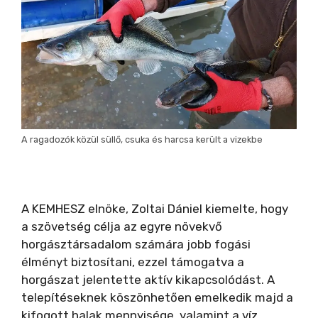
i
d
e
A ragadozók közül süllő, csuka és harcsa került a vizekbe
o
A KEMHESZ elnöke, Zoltai Dániel kiemelte, hogy
a szövetség célja az egyre növekvő
horgásztársadalom számára jobb fogási
élményt biztosítani, ezzel támogatva a
horgászat jelentette aktív kikapcsolódást. A
telepítéseknek köszönhetően emelkedik majd a
kifogott halak mennyisége, valamint a víz