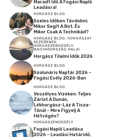
Maradt Idő A Fogási Napló
Leadásra!
HORGÁSZ BLOG
Szeles Időben Távdobni:
Mikor Segít A Bot, És
Mikor Csak A Technikád?
HORGÁSZ BLOG
,
HORGÁSZAT
KEZDŐKNEK
,
HORGÁSZENGEDÉLY
,
MAGYARORSZÁG HALAI
Horgász Tilalmi Idők 2026
HORGÁSZ BLOG
Szolunáris Naptár 2026 –
Fogási Esély 2026-Ban
HORGÁSZ BLOG
Veszélyes Vizeken: Teljes
Zárlat A Dunán,
Lékhorgász-Láz A Tisza-
Tónál – Mire Figyelj A
Hétvégén?
HORGÁSZENGEDÉLY
Fogási Napló Leadása
2026 – Leadási Határidő,