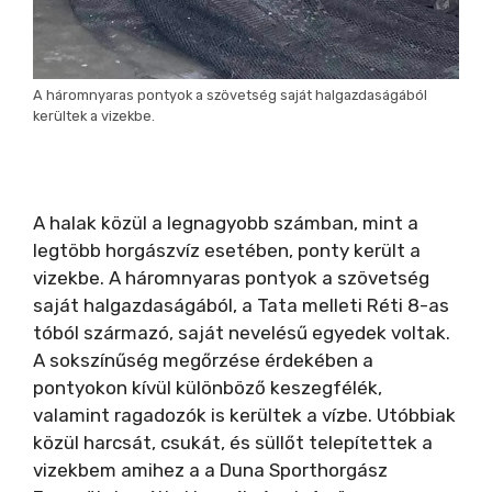
A háromnyaras pontyok a szövetség saját halgazdaságából
kerültek a vizekbe.
A halak közül a legnagyobb számban, mint a
legtöbb horgászvíz esetében, ponty került a
vizekbe. A háromnyaras pontyok a szövetség
saját halgazdaságából, a Tata melleti Réti 8-as
tóból származó, saját nevelésű egyedek voltak.
A sokszínűség megőrzése érdekében a
pontyokon kívül különböző keszegfélék,
valamint ragadozók is kerültek a vízbe. Utóbbiak
közül harcsát, csukát, és süllőt telepítettek a
vizekbem amihez a a Duna Sporthorgász