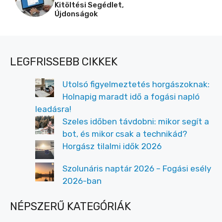
Kitöltési Segédlet,
Újdonságok
LEGFRISSEBB CIKKEK
Utolsó figyelmeztetés horgászoknak:
Holnapig maradt idő a fogási napló
leadásra!
Szeles időben távdobni: mikor segít a
bot, és mikor csak a technikád?
Horgász tilalmi idők 2026
Szolunáris naptár 2026 – Fogási esély
2026-ban
NÉPSZERŰ KATEGÓRIÁK