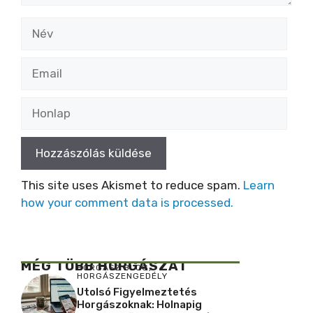
Név
Email
Honlap
This site uses Akismet to reduce spam.
Learn
how your comment data is processed.
MÉG TÖBB HORGÁSZAT
HORGÁSZ BLOG
,
HORGÁSZENGEDÉLY
Utolsó Figyelmeztetés
Horgászoknak: Holnapig