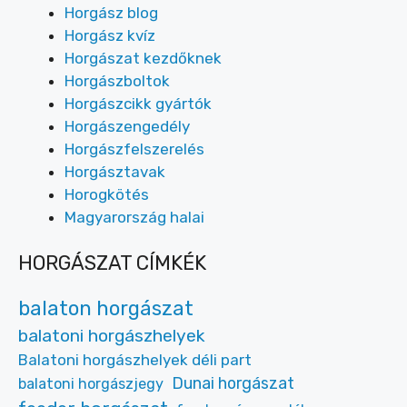
Horgász blog
Horgász kvíz
Horgászat kezdőknek
Horgászboltok
Horgászcikk gyártók
Horgászengedély
Horgászfelszerelés
Horgásztavak
Horogkötés
Magyarország halai
HORGÁSZAT CÍMKÉK
balaton horgászat
balatoni horgászhelyek
Balatoni horgászhelyek déli part
Dunai horgászat
balatoni horgászjegy