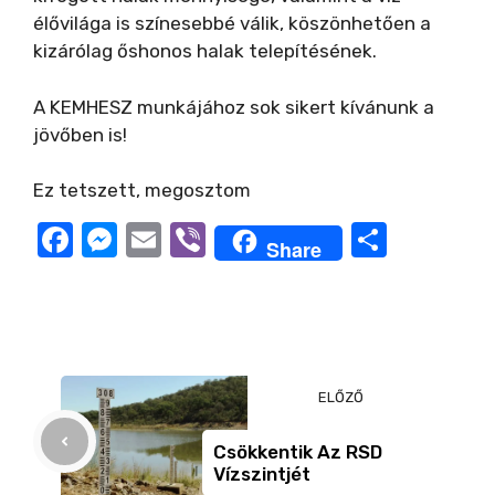
élővilága is színesebbé válik, köszönhetően a
kizárólag őshonos halak telepítésének.
A KEMHESZ munkájához sok sikert kívánunk a
jövőben is!
Ez tetszett, megosztom
F
M
E
Vi
O
Share
a
e
m
b
ss
c
ss
ail
er
z
e
e
a
b
n
m
ELŐZŐ
o
g
e
o
er
g
Csökkentik Az RSD
Vízszintjét
k