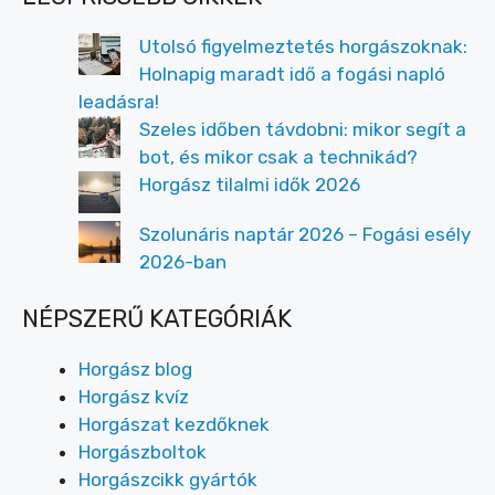
Utolsó figyelmeztetés horgászoknak:
Holnapig maradt idő a fogási napló
leadásra!
Szeles időben távdobni: mikor segít a
bot, és mikor csak a technikád?
Horgász tilalmi idők 2026
Szolunáris naptár 2026 – Fogási esély
2026-ban
NÉPSZERŰ KATEGÓRIÁK
Horgász blog
Horgász kvíz
Horgászat kezdőknek
Horgászboltok
Horgászcikk gyártók