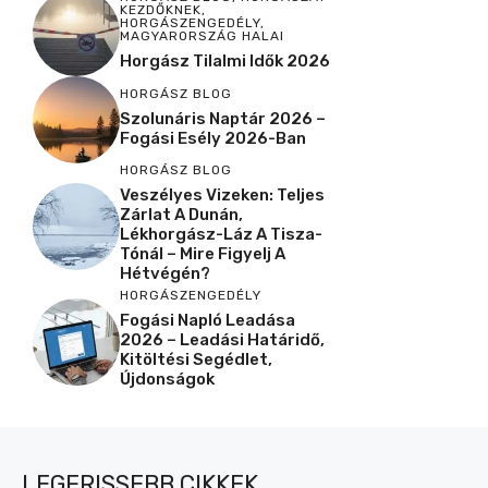
KEZDŐKNEK
,
HORGÁSZENGEDÉLY
,
MAGYARORSZÁG HALAI
Horgász Tilalmi Idők 2026
HORGÁSZ BLOG
Szolunáris Naptár 2026 –
Fogási Esély 2026-Ban
HORGÁSZ BLOG
Veszélyes Vizeken: Teljes
Zárlat A Dunán,
Lékhorgász-Láz A Tisza-
Tónál – Mire Figyelj A
Hétvégén?
HORGÁSZENGEDÉLY
Fogási Napló Leadása
2026 – Leadási Határidő,
Kitöltési Segédlet,
Újdonságok
LEGFRISSEBB CIKKEK