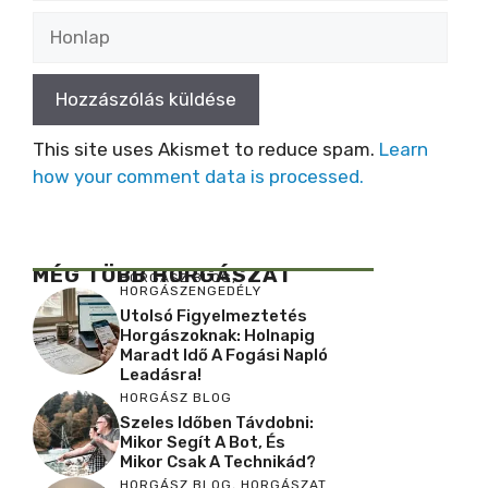
Honlap
This site uses Akismet to reduce spam.
Learn
how your comment data is processed.
MÉG TÖBB HORGÁSZAT
HORGÁSZ BLOG
,
HORGÁSZENGEDÉLY
Utolsó Figyelmeztetés
Horgászoknak: Holnapig
Maradt Idő A Fogási Napló
Leadásra!
HORGÁSZ BLOG
Szeles Időben Távdobni:
Mikor Segít A Bot, És
Mikor Csak A Technikád?
HORGÁSZ BLOG
,
HORGÁSZAT