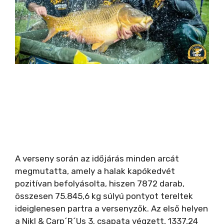
A verseny során az időjárás minden arcát
megmutatta, amely a halak kapókedvét
pozitívan befolyásolta, hiszen 7872 darab,
összesen 75.845,6 kg súlyú pontyot tereltek
ideiglenesen partra a versenyzők. Az első helyen
a Nikl & Carp´R´Us 3. csapata végzett, 1337,24