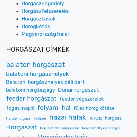
Horgászengedély
Horgászfelszerelés
Horgásztavak
Horogkötés
Magyarország halai
HORGÁSZAT CÍMKÉK
balaton horgászat
balatoni horgászhelyek
Balatoni horgászhelyek déli part
Dunai horgászat
balatoni horgászjegy
feeder horgászat
feeder végszerelék
folyami hal
fogási napló
füles horog kötése
hazai halak
horgász
HOFESZ
Hajdú-horgász
Halőrzés
Horgászat
horgászbolt Budapesten
horgászbolt pest megye