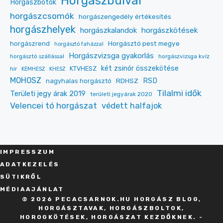
Horgászbulvár
Horgászbotok
horgászcsomók
horgászengedély értékesítés
horgászhelyek
horgászkalandok
horgászkötések
Horgásztó pest megye
horgászrend
horgásztó faházzal
Horgászvizsga gyakorlás
horgásztó szállással
horgászvizsga kvíz
két zsinór összekötése
KTVHESZ
hír
KEMHESZ
KHESZ
MOHOSZ
RDHSZ
RSD
nagyhalas horgásztó
Tilalmi idők
Területi jegy árak 2019
területi jegyárak 2020
Velencei tó horgászat
védett halfajok
IMPRESSZU
M
ADATKEZELÉS
SÜT
IKRŐL
MÉDIAAJÁNLAT
© 2026 PECACSARNOK.HU HORGÁSZ BLOG,
HORGÁSZTAVAK, HORGÁSZBOLTOK,
HOROGKÖTÉSEK, HORGÁSZAT KEZDŐKNEK. -