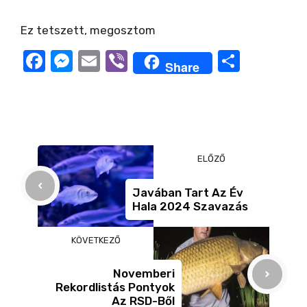
Ez tetszett, megosztom
V
F
M
E
Vi
O
Share
i
a
e
m
b
ss
c
ss
ail
er
z
d
e
e
a
b
n
m
e
ELŐZŐ
o
g
e
o
er
g
Javában Tart Az Év
o
Hala 2024 Szavazás
k
KÖVETKEZŐ
Novemberi
Rekordlistás Pontyok
Az RSD-Ből