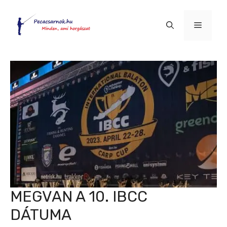
Kilépés
a
Menü
tartalomba
MEGVAN A 10. IBCC
DÁTUMA