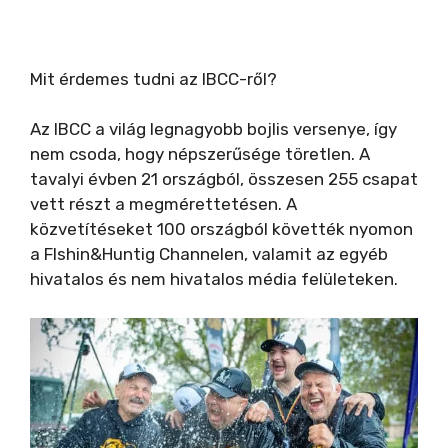
Mit érdemes tudni az IBCC-ről?
Az IBCC a világ legnagyobb bojlis versenye, így
nem csoda, hogy népszerűsége töretlen. A
tavalyi évben 21 országból, összesen 255 csapat
vett részt a megmérettetésen. A
közvetítéseket 100 országból követték nyomon
a FIshin&Huntig Channelen, valamit az egyéb
hivatalos és nem hivatalos média felületeken.