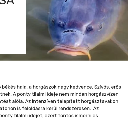
SA
 békés hala, a horgászok nagy kedvence. Szívós, erős
etnek. A ponty tilalmi ideje nem minden horgászvízen
tést alóla. Az intenzíven telepített horgásztavakon
latonon is feloldásra kerül rendszeresen. Az
nty tilalmi idejét, ezért fontos ismerni és