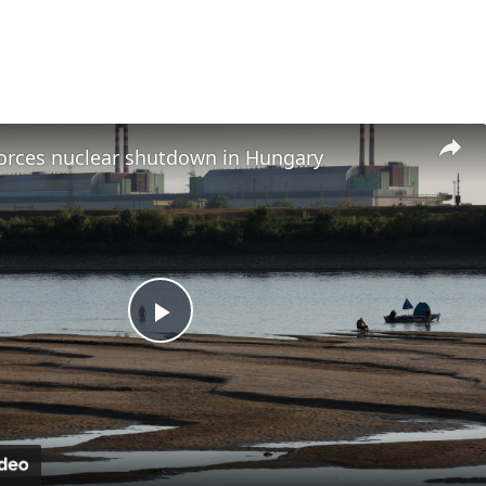
orces nuclear shutdown in Hungary
Play
Video