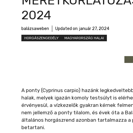
MÉRETKORLÁTOZÁ
r
m
2024
e
g
balázsaweben
Updated on:
január 27, 2024
HORGÁSZENGEDÉLY
MAGYARORSZÁG HALAI
A ponty (Cyprinus carpio) hazánk legkedveltebb
halak, melyek igazán komoly testsúlyt is elérh
érvényesül, a vízkezelők gyakran kérnek felmen
nem jellemző a ponty tilalom, és évek óta a Ba
általános horgászrend azonban tartalmazza a po
betartani.