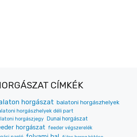
HORGÁSZAT CÍMKÉK
alaton horgászat
balatoni horgászhelyek
latoni horgászhelyek déli part
Dunai horgászat
latoni horgászjegy
eeder horgászat
feeder végszerelék
folyami hal
gási napló