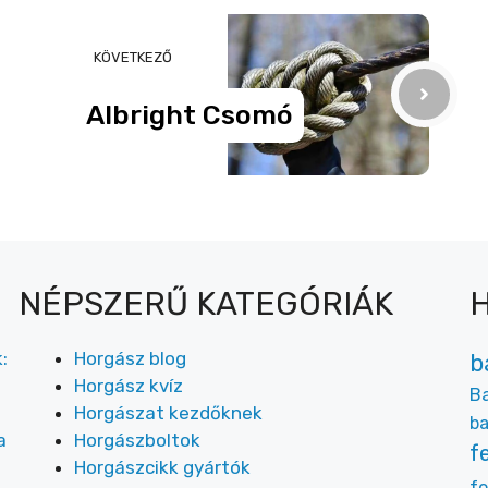
KÖVETKEZŐ
Albright Csomó
NÉPSZERŰ KATEGÓRIÁK
:
Horgász blog
b
Horgász kvíz
Ba
Horgászat kezdőknek
ba
a
Horgászboltok
f
Horgászcikk gyártók
fo