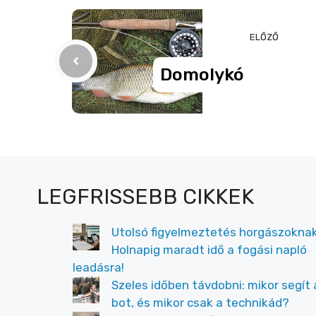
b
n
m
o
g
e
ELŐZŐ
o
er
g
Domolykó
k
LEGFRISSEBB CIKKEK
Utolsó figyelmeztetés horgászoknak
Holnapig maradt idő a fogási napló
leadásra!
Szeles időben távdobni: mikor segít 
bot, és mikor csak a technikád?