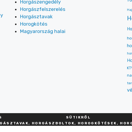
Horgászengedély
Horgászfelszerelés
Ha
ly
Horgásztavak
H
Horogkötés
Ho
Magyarország halai
ho
ho
hor
Ho
KT
na
ter
vé
S
SÜT
IKRŐL
GÁSZTAVAK, HORGÁSZBOLTOK, HOROGKÖTÉSEK, HORG