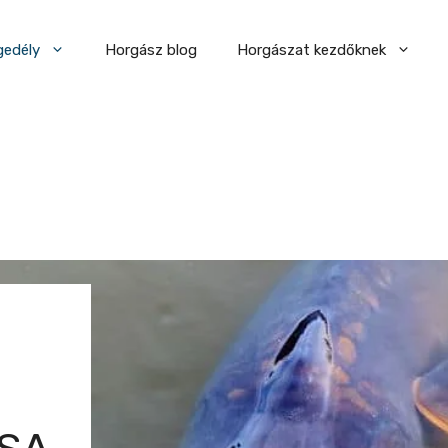
gedély
Horgász blog
Horgászat kezdőknek