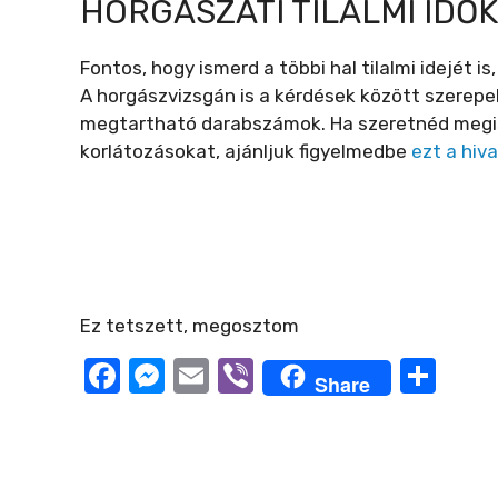
HORGÁSZATI TILALMI IDŐK
Fontos, hogy ismerd a többi hal tilalmi idejét i
A horgászvizsgán is a kérdések között szerepel
megtartható darabszámok. Ha szeretnéd megism
korlátozásokat, ajánljuk figyelmedbe
ezt a hiv
Ez tetszett, megosztom
F
M
E
Vi
O
Share
a
e
m
b
ss
c
ss
ail
er
z
e
e
a