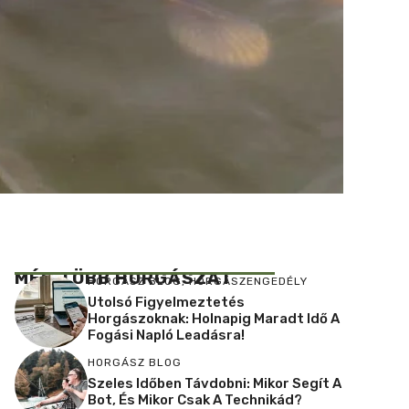
MÉG TÖBB HORGÁSZAT
HORGÁSZ BLOG
,
HORGÁSZENGEDÉLY
Utolsó Figyelmeztetés
Horgászoknak: Holnapig Maradt Idő A
Fogási Napló Leadásra!
HORGÁSZ BLOG
Szeles Időben Távdobni: Mikor Segít A
Bot, És Mikor Csak A Technikád?