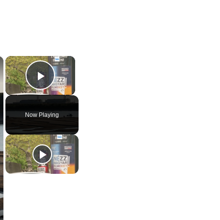
×
×
Play Video
Now Playing