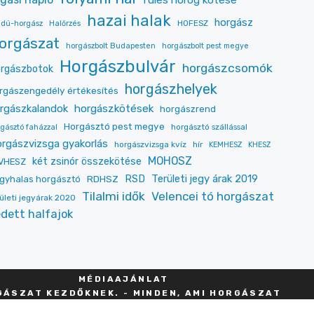
füles horog kötése
hazai halak
horgász
HOFESZ
jdú-horgász
Halőrzés
orgászat
horgászbolt Budapesten
horgászbolt pest megye
Horgászbulvár
horgászcsomók
rgászbotok
horgászhelyek
rgászengedély értékesítés
rgászkalandok
horgászkötések
horgászrend
Horgásztó pest megye
horgásztó szállással
gásztó faházzal
rgászvizsga gyakorlás
horgászvizsga kvíz
hír
KEMHESZ
KHESZ
MOHOSZ
két zsinór összekötése
VHESZ
Területi jegy árak 2019
RDHSZ
RSD
gyhalas horgásztó
Tilalmi idők
Velencei tó horgászat
ületi jegyárak 2020
dett halfajok
MÉDIAAJÁNLAT
ÁSZAT KEZDŐKNEK. - MINDEN, AMI HORGÁSZAT