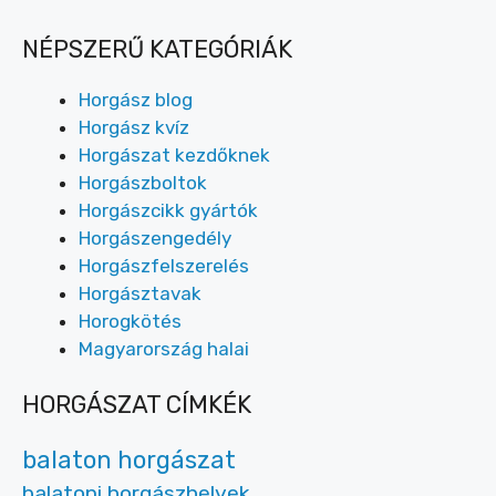
NÉPSZERŰ KATEGÓRIÁK
Horgász blog
Horgász kvíz
Horgászat kezdőknek
Horgászboltok
Horgászcikk gyártók
Horgászengedély
Horgászfelszerelés
Horgásztavak
Horogkötés
Magyarország halai
HORGÁSZAT CÍMKÉK
balaton horgászat
balatoni horgászhelyek