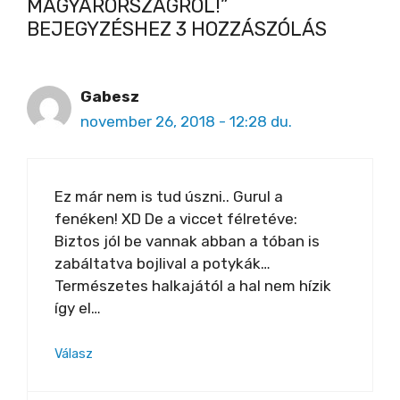
MAGYARORSZÁGRÓL!”
BEJEGYZÉSHEZ 3 HOZZÁSZÓLÁS
Gabesz
november 26, 2018 - 12:28 du.
Ez már nem is tud úszni.. Gurul a
fenéken! XD De a viccet félretéve:
Biztos jól be vannak abban a tóban is
zabáltatva bojlival a potykák…
Természetes halkajától a hal nem hízik
így el…
Válasz