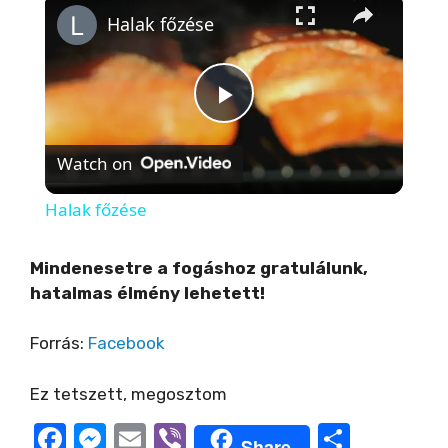
Halak főzése
P
Watch on
l
Halak főzése
a
Mindenesetre a fogáshoz gratulálunk,
hatalmas élmény lehetett!
y
Forrás:
Facebook
V
Ez tetszett, megosztom
i
F
M
E
Vi
O
Share