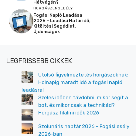
Hétvégén?
HORGÁSZENGEDÉLY
Fogási Napló Leadása
2026 – Leadási Határidő,
Kitöltési Segédlet,
Újdonságok
LEGFRISSEBB CIKKEK
Utolsó figyelmeztetés horgászoknak:
Holnapig maradt idő a fogási napló
leadásra!
Szeles időben távdobni: mikor segít a
bot, és mikor csak a technikád?
Horgász tilalmi idők 2026
Szolunáris naptár 2026 – Fogási esély
2026-ban