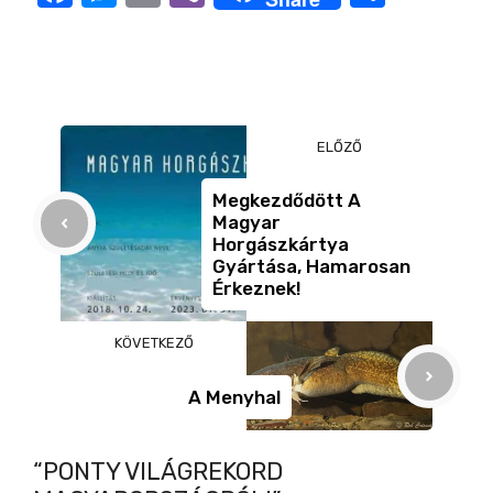
a
e
m
b
ss
d
c
ss
ail
er
z
e
e
a
e
b
n
m
ELŐZŐ
o
g
e
o
o
er
g
Megkezdődött A
Magyar
k
Horgászkártya
Gyártása, Hamarosan
Érkeznek!
KÖVETKEZŐ
A Menyhal
“PONTY VILÁGREKORD