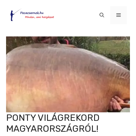
Kilépés
a
Menü
tartalomba
PONTY VILÁGREKORD
MAGYARORSZÁGRÓL!