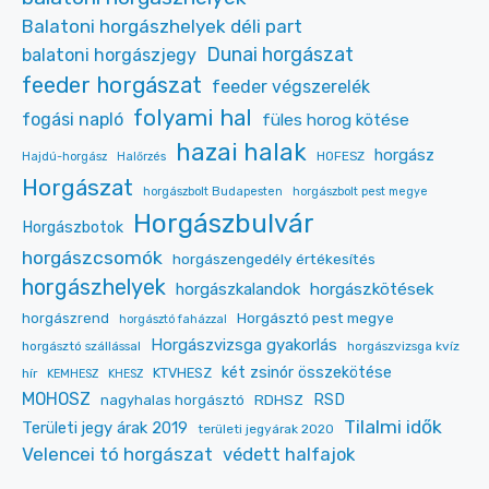
Balatoni horgászhelyek déli part
Dunai horgászat
balatoni horgászjegy
feeder horgászat
feeder végszerelék
folyami hal
fogási napló
füles horog kötése
hazai halak
horgász
HOFESZ
Hajdú-horgász
Halőrzés
Horgászat
horgászbolt Budapesten
horgászbolt pest megye
Horgászbulvár
Horgászbotok
horgászcsomók
horgászengedély értékesítés
horgászhelyek
horgászkalandok
horgászkötések
Horgásztó pest megye
horgászrend
horgásztó faházzal
Horgászvizsga gyakorlás
horgásztó szállással
horgászvizsga kvíz
két zsinór összekötése
KTVHESZ
hír
KEMHESZ
KHESZ
MOHOSZ
RDHSZ
RSD
nagyhalas horgásztó
Tilalmi idők
Területi jegy árak 2019
területi jegyárak 2020
Velencei tó horgászat
védett halfajok