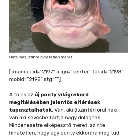
Hatalmas, szinte hihetetlen méret
[cmamad id=”2197″ align=”center” tabid=”2198″
mobid=”2198″ stg=””]
A tó és az
új ponty világrekord
megítélésében jelentős eltérések
tapasztalhatók.
Van, aki őszintén örül neki,
van aki kevésbé tartja nagy dolognak.
Mindenesetre elképesztő méret, szinte
hihetetlen, hogy egy ponty ekkorára meg tud