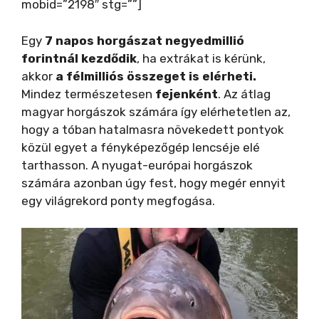
mobid=”2198″ stg=””]
Egy
7 napos horgászat negyedmillió
forintnál kezdődik
, ha extrákat is kérünk,
akkor
a félmilliós összeget is elérheti.
Mindez természetesen
fejenként
. Az átlag
magyar horgászok számára így elérhetetlen az,
hogy a tóban hatalmasra növekedett pontyok
közül egyet a fényképezőgép lencséje elé
tarthasson. A nyugat-európai horgászok
számára azonban úgy fest, hogy megér ennyit
egy világrekord ponty megfogása.