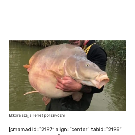
Ekkora szájjal lehet porszívózni
[cmamad id=”2197″ align=”center” tabid=”2198″