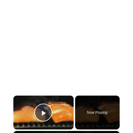
×
Now Playing
Play Video
×