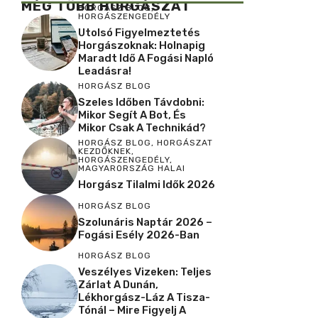
MÉG TÖBB HORGÁSZAT
HORGÁSZ BLOG
,
HORGÁSZENGEDÉLY
Utolsó Figyelmeztetés
Horgászoknak: Holnapig
Maradt Idő A Fogási Napló
Leadásra!
HORGÁSZ BLOG
Szeles Időben Távdobni:
Mikor Segít A Bot, És
Mikor Csak A Technikád?
HORGÁSZ BLOG
,
HORGÁSZAT
KEZDŐKNEK
,
HORGÁSZENGEDÉLY
,
MAGYARORSZÁG HALAI
Horgász Tilalmi Idők 2026
HORGÁSZ BLOG
Szolunáris Naptár 2026 –
Fogási Esély 2026-Ban
HORGÁSZ BLOG
Veszélyes Vizeken: Teljes
Zárlat A Dunán,
Lékhorgász-Láz A Tisza-
Tónál – Mire Figyelj A