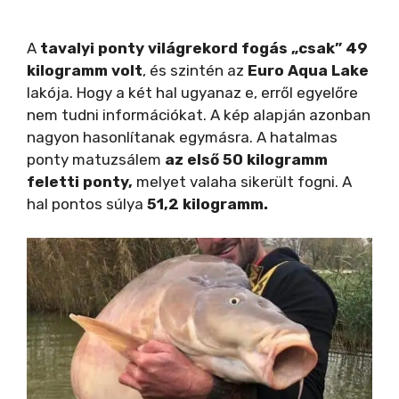
A
tavalyi ponty világrekord fogás „csak” 49
kilogramm volt
, és szintén az
Euro Aqua Lake
lakója. Hogy a két hal ugyanaz e, erről egyelőre
nem tudni információkat. A kép alapján azonban
nagyon hasonlítanak egymásra. A hatalmas
ponty matuzsálem
az első 50 kilogramm
feletti ponty,
melyet valaha sikerült fogni. A
hal pontos súlya
51,2 kilogramm.