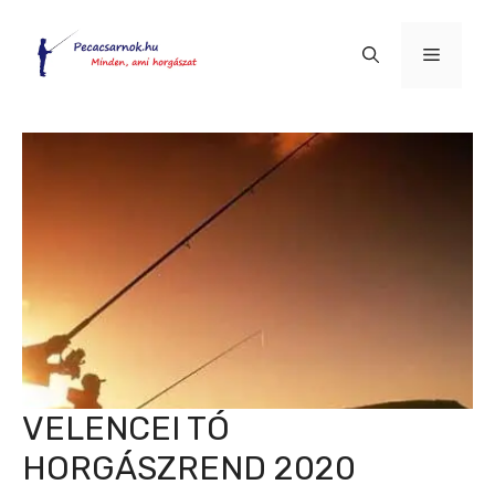
Kilépés
a
Menü
tartalomba
VELENCEI TÓ
HORGÁSZREND 2020