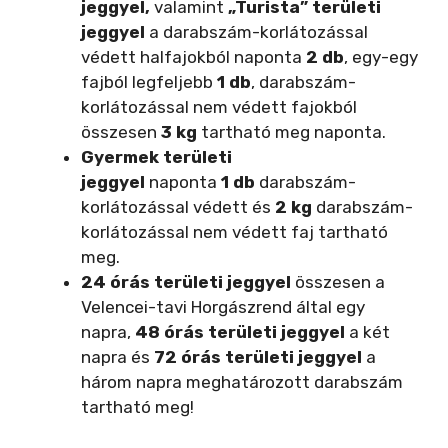
jeggyel,
valamint
„Turista” területi
jeggyel
a darabszám-korlátozással
védett halfajokból naponta
2 db
, egy-egy
fajból legfeljebb
1 db
, darabszám-
korlátozással nem védett fajokból
összesen
3 kg
tartható meg naponta.
Gyermek területi
jeggyel
naponta
1
db
darabszám-
korlátozással védett és
2 kg
darabszám-
korlátozással nem védett faj tartható
meg.
24 órás területi jeggyel
összesen a
Velencei-tavi Horgászrend által egy
napra,
48 órás területi jeggyel
a két
napra és
72 órás területi jeggyel
a
három napra meghatározott darabszám
tartható meg!