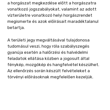
a horgászat megkezdése előtt a horgászatra
i
vonatkozó jogszabályokat, valamint az adott
vízterületre vonatkozó helyi horgászrendet
megismerte és azok előírásait maradéktalanul
d
betartja.
e
A területi jegy megváltásával tulajdonosa
tudomásul veszi, hogy róla szabályszegés
gyanúja esetén a halőrzési és halvédelmi
o
feladatok ellátása közben a jogosult által
fénykép, mozgókép és hangfelvétel készülhet.
Az ellenőrzés során készült felvételeket a
törvényi előírásoknak megfelelően kezeljük.