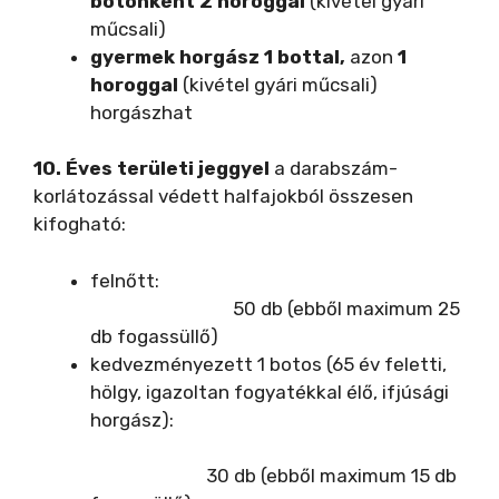
botonként 2 horoggal
(kivétel gyári
műcsali)
gyermek horgász 1 bottal,
azon
1
horoggal
(kivétel gyári műcsali)
horgászhat
10.
Éves területi jeggyel
a darabszám-
korlátozással védett halfajokból összesen
kifogható:
felnőtt:
50 db (ebből maximum 25
db fogassüllő)
kedvezményezett 1 botos (65 év feletti,
hölgy, igazoltan fogyatékkal élő, ifjúsági
horgász):
30 db (ebből maximum 15 db