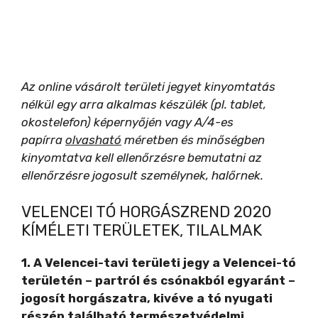
Az online vásárolt területi jegyet kinyomtatás
nélkül egy arra alkalmas készülék (pl. tablet,
okostelefon) képernyőjén vagy A/4-es
papírra
olvasható
méretben és minőségben
kinyomtatva kell ellenőrzésre bemutatni az
ellenőrzésre jogosult személynek, halőrnek.
VELENCEI TÓ HORGÁSZREND 2020
KÍMÉLETI TERÜLETEK, TILALMAK
1.
A Velencei-tavi területi jegy a Velencei-tó
területén – partról és csónakból egyaránt –
jogosít horgászatra, kivéve a
tó nyugati
részén található természetvédelmi