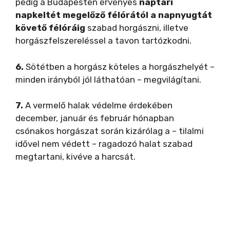
pedig a Budapesten érvényes
naptári
napkeltét megelőző félórától a napnyugtát
követő félóráig
szabad horgászni, illetve
horgászfelszereléssel a tavon tartózkodni.
6.
Sötétben a horgász köteles a horgászhelyét –
minden irányból jól láthatóan – megvilágítani.
7.
A vermelő halak védelme érdekében
december, január és február hónapban
csónakos horgászat során kizárólag a – tilalmi
idővel nem védett – ragadozó halat szabad
megtartani, kivéve a harcsát.