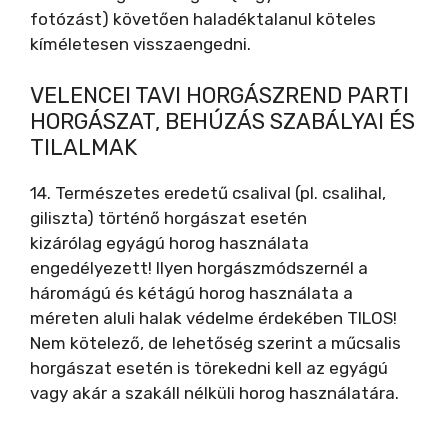
fotózást) követően haladéktalanul köteles
kíméletesen visszaengedni.
VELENCEI TAVI HORGÁSZREND PARTI
HORGÁSZAT, BEHÚZÁS SZABÁLYAI ÉS
TILALMAK
14. Természetes eredetű csalival (pl. csalihal,
giliszta) történő horgászat esetén
kizárólag egyágú horog használata
engedélyezett! Ilyen horgászmódszernél a
háromágú és kétágú horog használata a
méreten aluli halak védelme érdekében TILOS!
Nem kötelező, de lehetőség szerint a műcsalis
horgászat esetén is törekedni kell az egyágú
vagy akár a szakáll nélküli horog használatára.