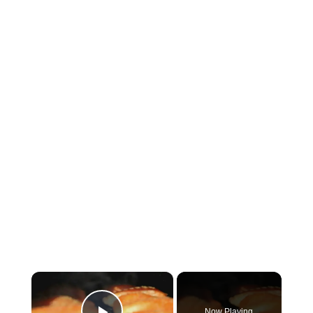
×
Now Playing