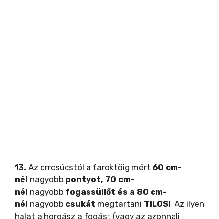
13.
Az orrcsúcstól a faroktőig mért
60 cm-
nél
nagyobb
pontyot, 70 cm-
nél
nagyobb
fogassüllőt és a 80 cm-
nél
nagyobb
csukát
megtartani
TILOS!
Az ilyen
halat a horgász a fogást (vagy az azonnali