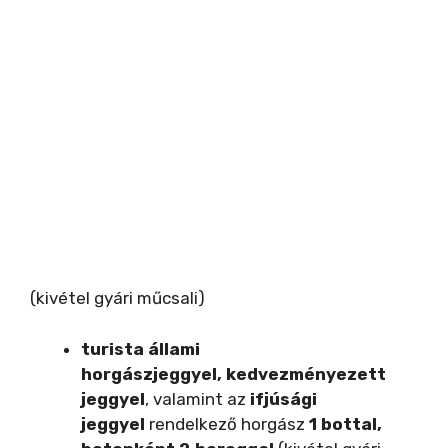
(kivétel gyári műcsali)
turista állami
horgászjeggyel,
kedvezményezett
jeggyel
, valamint az
ifjúsági
jeggyel
rendelkező horgász
1 bottal,