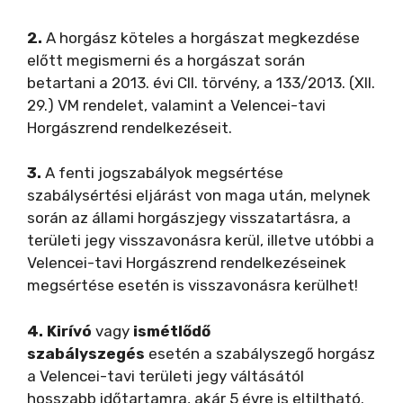
2.
A horgász köteles a horgászat megkezdése
előtt megismerni és a horgászat során
betartani a 2013. évi CII. törvény, a 133/2013. (XII.
29.) VM rendelet, valamint a Velencei-tavi
Horgászrend rendelkezéseit.
3.
A fenti jogszabályok megsértése
szabálysértési eljárást von maga után, melynek
során az állami horgászjegy visszatartásra, a
területi jegy visszavonásra kerül, illetve utóbbi a
Velencei-tavi Horgászrend rendelkezéseinek
megsértése esetén is visszavonásra kerülhet!
4.
Kirívó
vagy
ismétlődő
szabályszegés
esetén a szabályszegő horgász
a Velencei-tavi területi jegy váltásától
hosszabb időtartamra, akár 5 évre is eltiltható.