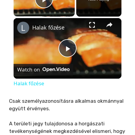
Play Video
×
Halak főzése
P
Watch on
l
Halak főzése
a
Csak személyazonosításra alkalmas okmánnyal
együtt érvényes.
y
A területi jegy tulajdonosa a horgászati
V
tevékenységének megkezdésével elismeri, hogy