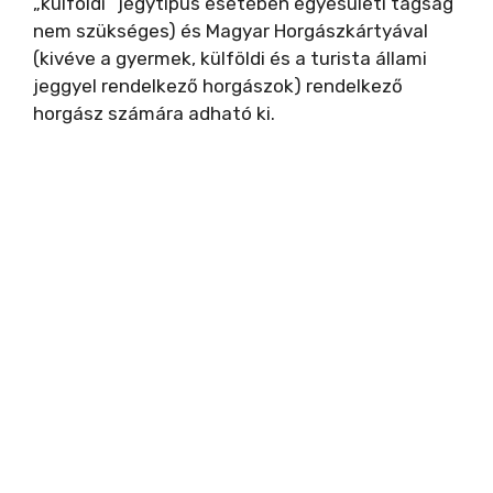
„külföldi” jegytípus esetében egyesületi tagság
nem szükséges) és Magyar Horgászkártyával
(kivéve a gyermek, külföldi és a turista állami
jeggyel rendelkező horgászok) rendelkező
horgász számára adható ki.