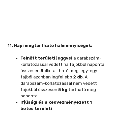
11.
Napi megtartható halmennyiségek:
Felnőtt területi jeggyel
a darabszám-
korlátozással védett halfajokból naponta
összesen
3 db
tartható meg, egy-egy
fajból azonban legfeljebb
2 db
. A
darabszám-korlátozással nem védett
fajokból összesen
5 kg
tartható meg
naponta.
Ifjúsági és a kedvezményezett 1
botos területi