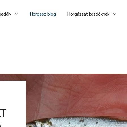
gedély
Horgász blog
Horgászat kezdőknek
T