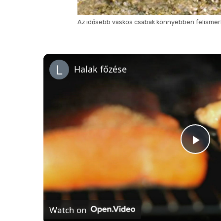
Az idősebb vaskos csabak könnyebben felismer
Halak főzése
P
l
Watch on
a