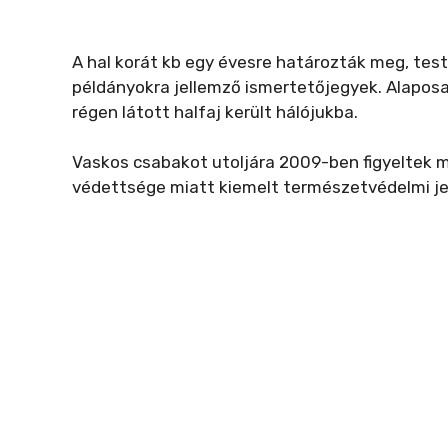
A hal korát kb egy évesre határozták meg, te
példányokra jellemző ismertetőjegyek. Alapos
régen látott halfaj került hálójukba.
Vaskos csabakot utoljára 2009-ben figyeltek 
védettsége miatt kiemelt természetvédelmi jel