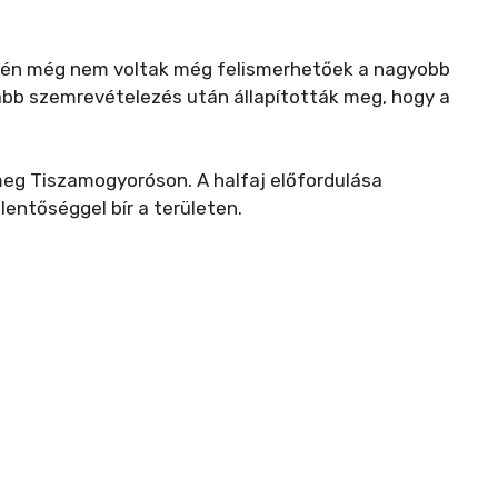
stén még nem voltak még felismerhetőek a nagyobb
abb szemrevételezés után állapították meg, hogy a
meg Tiszamogyoróson. A halfaj előfordulása
entőséggel bír a területen.