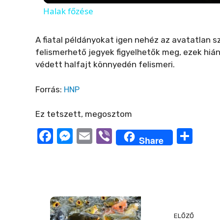
Halak főzése
y
A fiatal példányokat igen nehéz az avatatlan 
V
felismerhető jegyek figyelhetők meg, ezek hián
védett halfajt könnyedén felismeri.
i
Forrás:
HNP
d
Ez tetszett, megosztom
F
M
E
Vi
O
e
Share
a
e
m
b
ss
c
ss
ail
er
z
o
e
e
a
b
n
m
o
g
e
ELŐZŐ