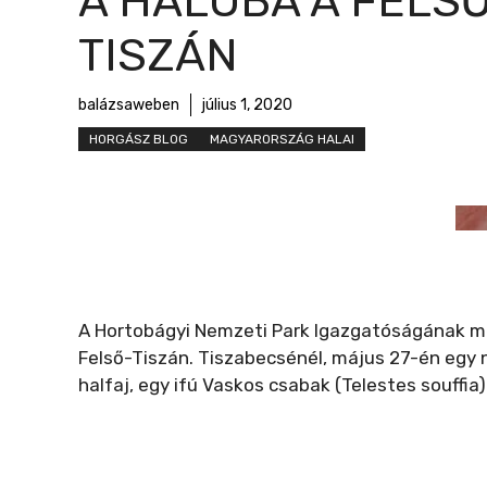
A HÁLÓBA A FELS
r
m
TISZÁN
e
g
balázsaweben
július 1, 2020
HORGÁSZ BLOG
MAGYARORSZÁG HALAI
A Hortobágyi Nemzeti Park Igazgatóságának me
Felső-Tiszán. Tiszabecsénél, május 27-én egy 
halfaj, egy ifú Vaskos csabak (Telestes souffia