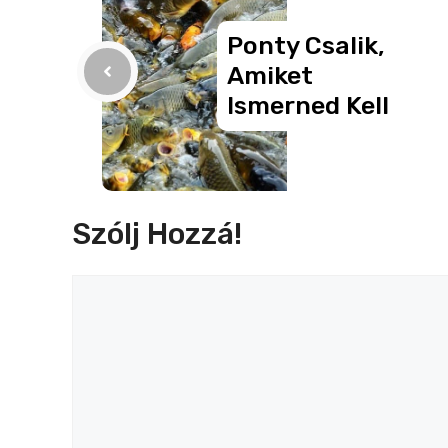
o
er
g
Ponty Csalik,
k
Amiket
Ismerned Kell
Szólj Hozzá!
Hozzászólás