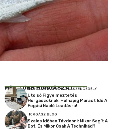
MÉG TÖBB HORGÁSZAT
HORGÁSZ BLOG
,
HORGÁSZENGEDÉLY
Utolsó Figyelmeztetés
Horgászoknak: Holnapig Maradt Idő A
Fogási Napló Leadásra!
HORGÁSZ BLOG
Szeles Időben Távdobni: Mikor Segít A
Bot, És Mikor Csak A Technikád?