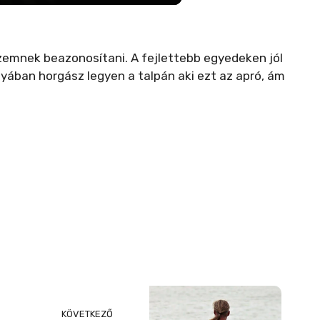
szemnek beazonosítani. A fejlettebb egyedeken jól
yában horgász legyen a talpán aki ezt az apró, ám
KÖVETKEZŐ