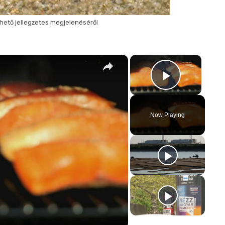
hető jellegzetes megjelenéséről
×
×
Play Vid
Now Playing