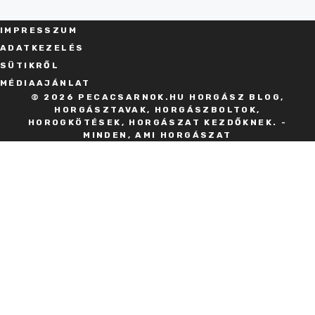
IMPRESSZU
M
ADATKEZELÉS
SÜT
IKRŐL
MÉDIAAJÁNLAT
© 2026 PECACSARNOK.HU HORGÁSZ BLOG,
HORGÁSZTAVAK, HORGÁSZBOLTOK,
HOROGKÖTÉSEK, HORGÁSZAT KEZDŐKNEK. -
MINDEN, AMI HORGÁSZAT