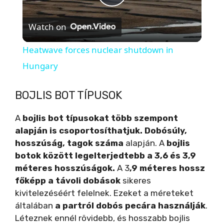
P
Watch on
l
Heatwave forces nuclear shutdown in
a
Hungary
y
BOJLIS BOT TÍPUSOK
A
bojlis bot típusokat több szempont
V
alapján is csoportosíthatjuk.
Dobósúly,
hosszúság, tagok száma
alapján. A
bojlis
i
botok között legelterjedtebb a 3,6 és 3,9
méteres hosszúságok.
A 3
,9 méteres hossz
főképp a távoli dobások
sikeres
d
kivitelezéséért felelnek. Ezeket a méreteket
általában
a partról dobós pecára használják
.
e
Léteznek ennél rövidebb, és hosszabb bojlis