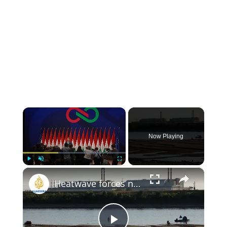
×
Now Playing
×
Play
Unmute
Fullscreen
Heatwave forces nuclear shutdown in Hungary