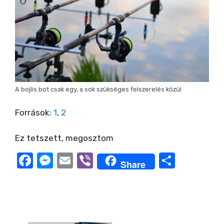
A bojlis bot csak egy, a sok szükséges felszerelés közül
Források:
1
,
2
Ez tetszett, megosztom
F
M
E
Vi
O
Share
a
e
m
b
ss
c
ss
ail
er
z
e
e
a