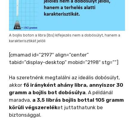
A bojlis boton a libra (lbs) kifejezés nem a dobósúlyt, hanem a
karakterisztikát jelöli
[cmamad id=”2197″ align=”center”
tabid=”display-desktop” mobid=”2198″ stg=””]
Ha szeretnénk megtalálni az ideális dobósúlyt,
akkor
fő irányként ahány libra, annyiszor 30
gramm a bojlis bot dobósúlya
. A példánál
maradva,
a 3,5 librás bojlis bottal 105 gramm
körüli végszerelék
et juttathatunk be
biztonsággal.