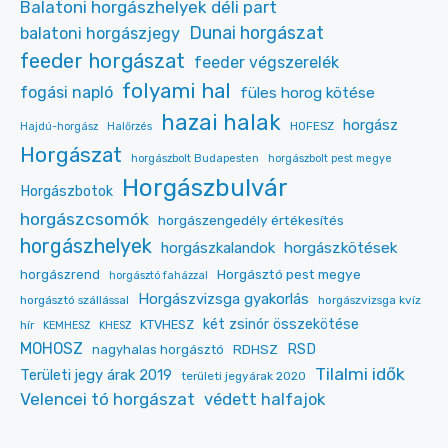
Balatoni horgászhelyek déli part
Dunai horgászat
balatoni horgászjegy
feeder horgászat
feeder végszerelék
folyami hal
fogási napló
füles horog kötése
hazai halak
horgász
HOFESZ
Hajdú-horgász
Halőrzés
Horgászat
horgászbolt Budapesten
horgászbolt pest megye
Horgászbulvár
Horgászbotok
horgászcsomók
horgászengedély értékesítés
horgászhelyek
horgászkalandok
horgászkötések
Horgásztó pest megye
horgászrend
horgásztó faházzal
Horgászvizsga gyakorlás
horgásztó szállással
horgászvizsga kvíz
két zsinór összekötése
KTVHESZ
hír
KEMHESZ
KHESZ
MOHOSZ
RDHSZ
RSD
nagyhalas horgásztó
Tilalmi idők
Területi jegy árak 2019
területi jegyárak 2020
Velencei tó horgászat
védett halfajok