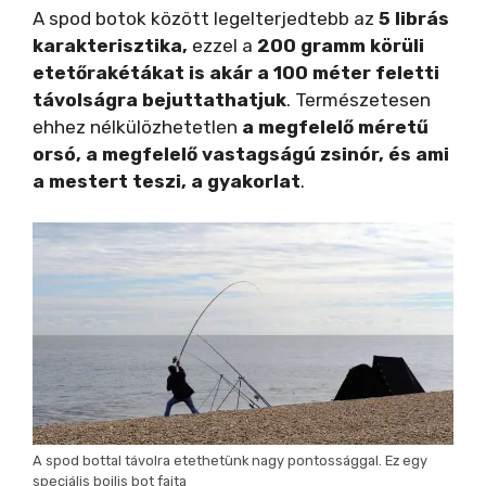
A spod botok között legelterjedtebb az
5 librás
karakterisztika,
ezzel a
200 gramm körüli
etetőrakétákat is akár a 100 méter feletti
távolságra bejuttathatjuk
. Természetesen
ehhez nélkülözhetetlen
a megfelelő méretű
orsó, a megfelelő vastagságú zsinór, és ami
a mestert teszi, a gyakorlat
.
A spod bottal távolra etethetünk nagy pontossággal. Ez egy
speciális bojlis bot fajta