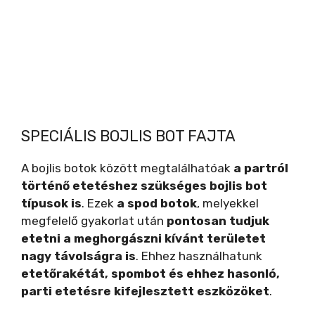
SPECIÁLIS BOJLIS BOT FAJTA
A bojlis botok között megtalálhatóak
a partról
történő etetéshez szükséges bojlis bot
típusok is
. Ezek
a spod botok
, melyekkel
megfelelő gyakorlat után
pontosan tudjuk
etetni a meghorgászni kívánt területet
nagy távolságra is
. Ehhez használhatunk
etetőrakétát, spombot és ehhez hasonló,
parti etetésre kifejlesztett eszközöket
.