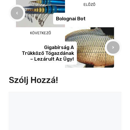
b
n
m
ELŐZŐ
o
g
e
o
er
g
Bolognai Bot
k
KÖVETKEZŐ
Gigabírság A
Trükköző Tógazdának
– Lezárult Az Ügy!
Szólj Hozzá!
Hozzászólás