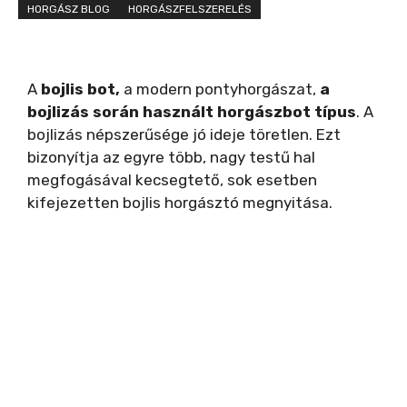
HORGÁSZ BLOG
HORGÁSZFELSZERELÉS
A
bojlis bot,
a modern pontyhorgászat,
a
bojlizás során használt horgászbot típus
. A
bojlizás népszerűsége jó ideje töretlen. Ezt
bizonyítja az egyre több, nagy testű hal
megfogásával kecsegtető, sok esetben
kifejezetten bojlis horgásztó megnyitása.