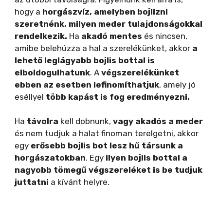
hogy a
horgászvíz, amelyben bojlizni
szeretnénk, milyen meder tulajdonságokkal
rendelkezik.
Ha
akadó mentes
és nincsen,
amibe belehúzza a hal a szerelékünket, akkor
a
lehető leglágyabb bojlis bottal is
elboldogulhatunk
. A
végszerelékünket
ebben az esetben lefinomíthatjuk
, amely jó
eséllyel
több kapást is fog eredményezni.
Ha
távolra
kell dobnunk,
vagy akadós a meder
és nem tudjuk a halat finoman terelgetni, akkor
egy
erősebb bojlis bot lesz hű társunk a
horgászatokban
. Egy
ilyen bojlis bottal a
nagyobb tömegű végszereléket is be tudjuk
juttatni
a kívánt helyre.