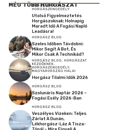
MÉG TÖBB HORGÁSZAT
HORGÁSZ BLOG
,
HORGÁSZENGEDÉLY
Utolsó Figyelmeztetés
Horgászoknak: Holnapig
Maradt Idő A Fogási Napló
Leadásra!
HORGÁSZ BLOG
Szeles Időben Távdobni:
Mikor Segít A Bot, És
Mikor Csak A Technikád?
HORGÁSZ BLOG
,
HORGÁSZAT
KEZDŐKNEK
,
HORGÁSZENGEDÉLY
,
MAGYARORSZÁG HALAI
Horgász Tilalmi Idők 2026
HORGÁSZ BLOG
Szolunáris Naptár 2026 –
Fogási Esély 2026-Ban
HORGÁSZ BLOG
Veszélyes Vizeken: Teljes
Zárlat A Dunán,
Lékhorgász-Láz A Tisza-
Tónál – Mire Figyelj A