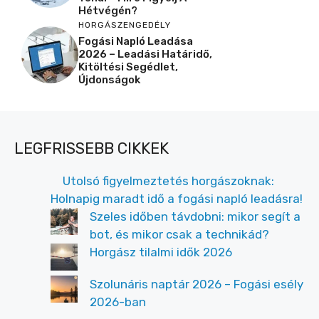
Hétvégén?
HORGÁSZENGEDÉLY
Fogási Napló Leadása
2026 – Leadási Határidő,
Kitöltési Segédlet,
Újdonságok
LEGFRISSEBB CIKKEK
Utolsó figyelmeztetés horgászoknak:
Holnapig maradt idő a fogási napló leadásra!
Szeles időben távdobni: mikor segít a
bot, és mikor csak a technikád?
Horgász tilalmi idők 2026
Szolunáris naptár 2026 – Fogási esély
2026-ban