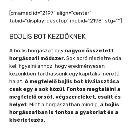
[cmamad id=”2197″ align=”center”
tabid=”display-desktop” mobid=”2198″ stg=””]
BOJLIS BOT KEZDŐKNEK
A bojlis horgászat egy
nagyon összetett
horgászati módszer.
Sok apró részletre oda
kell figyelni ahhoz, hogy eredményesen
kezünkben tarthassunk egy kapitális méretű
halat.
A megfelelő bojlis bot kiválasztása
csak egy a sok közül
.
Fontos megtalálni a
megfelelő orsót, végszereléket, csalit és
helyet
. Mint a horgászatban mindig,
a bojlis
horgászatban is fontos a gyakorlat és a
kísérletezés.