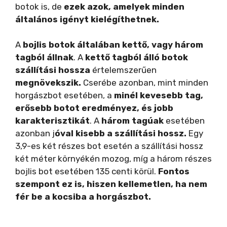
botok is, de
ezek azok, amelyek minden
o
általános igényt kielégíthetnek.
A
bojlis botok általában kettő, vagy három
tagból állnak
. A
kettő tagból álló botok
szállítási hossza
értelemszerűen
megnövekszik.
Cserébe azonban, mint minden
horgászbot esetében, a
minél kevesebb tag,
erősebb botot eredményez, és jobb
karakterisztikát
. A
három tagúak
esetében
azonban j
óval kisebb a szállítási hossz.
Egy
3,9-es két részes bot esetén a szállítási hossz
két méter környékén mozog, míg a három részes
bojlis bot esetében 135 centi körül.
Fontos
szempont ez is, hiszen kellemetlen, ha nem
fér be a kocsiba a horgászbot.