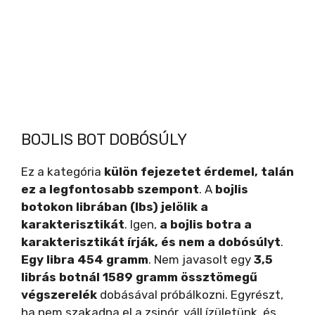
BOJLIS BOT DOBÓSÚLY
Ez a kategória
külön fejezetet érdemel, talán
ez a legfontosabb szempont
. A
bojlis
botokon librában (lbs) jelölik a
karakterisztikát
. Igen,
a bojlis botra a
karakterisztikát írják, és nem a dobósúlyt
.
Egy libra 454 gramm
. Nem javasolt egy
3,5
librás botnál 1589 gramm össztömegű
végszerelék
dobásával próbálkozni. Egyrészt,
ha nem szakadna el a zsinór, váll ízületünk, és