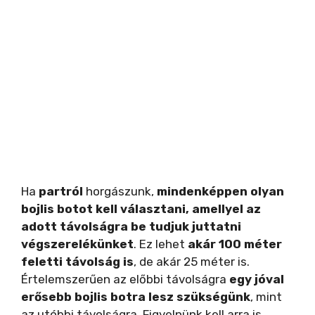
Ha
partról
horgászunk,
mindenképpen olyan
bojlis botot kell választani, amellyel az
adott távolságra be tudjuk juttatni
végszerelékünket
. Ez lehet
akár 100 méter
feletti távolság is
, de akár 25 méter is.
Értelemszerűen az előbbi távolságra
egy jóval
erősebb bojlis botra lesz szükségünk
, mint
az utóbbi távolságra. Figyelnünk kell arra is,