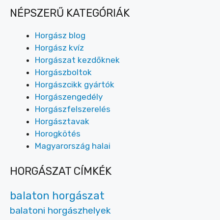
NÉPSZERŰ KATEGÓRIÁK
Horgász blog
Horgász kvíz
Horgászat kezdőknek
Horgászboltok
Horgászcikk gyártók
Horgászengedély
Horgászfelszerelés
Horgásztavak
Horogkötés
Magyarország halai
HORGÁSZAT CÍMKÉK
balaton horgászat
balatoni horgászhelyek