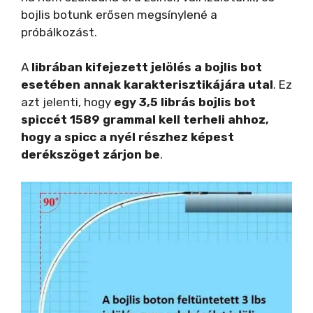
bojlis botunk erősen megsínylené a
próbálkozást.
A
librában kifejezett jelölés a bojlis bot
esetében annak karakterisztikájára utal
. Ez
azt jelenti, hogy
egy 3,5 librás bojlis bot
spiccét 1589 grammal kell terheli ahhoz,
hogy a spicc a nyél részhez képest
derékszöget zárjon be
.