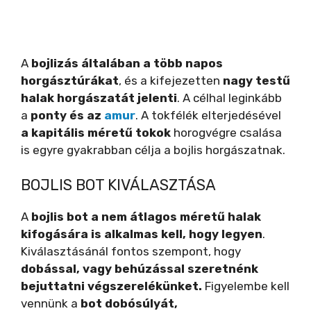
A
bojlizás általában a több napos
horgásztúrákat
, és a kifejezetten
nagy testű
halak horgászatát jelenti
. A célhal leginkább
a
ponty és az
amur
. A tokfélék elterjedésével
a kapitális méretű tokok
horogvégre csalása
is egyre gyakrabban célja a bojlis horgászatnak.
BOJLIS BOT KIVÁLASZTÁSA
A
bojlis bot a nem átlagos méretű halak
kifogására is alkalmas kell, hogy legyen
.
Kiválasztásánál fontos szempont, hogy
dobással, vagy behúzással szeretnénk
bejuttatni végszerelékünket.
Figyelembe kell
vennünk a
bot dobósúlyát,