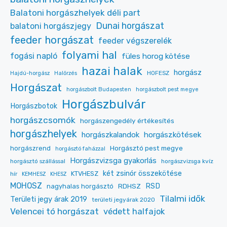
Balatoni horgászhelyek déli part
Dunai horgászat
balatoni horgászjegy
feeder horgászat
feeder végszerelék
folyami hal
fogási napló
füles horog kötése
hazai halak
horgász
HOFESZ
Hajdú-horgász
Halőrzés
Horgászat
horgászbolt Budapesten
horgászbolt pest megye
Horgászbulvár
Horgászbotok
horgászcsomók
horgászengedély értékesítés
horgászhelyek
horgászkalandok
horgászkötések
Horgásztó pest megye
horgászrend
horgásztó faházzal
Horgászvizsga gyakorlás
horgásztó szállással
horgászvizsga kvíz
két zsinór összekötése
KTVHESZ
hír
KEMHESZ
KHESZ
MOHOSZ
RDHSZ
RSD
nagyhalas horgásztó
Tilalmi idők
Területi jegy árak 2019
területi jegyárak 2020
Velencei tó horgászat
védett halfajok