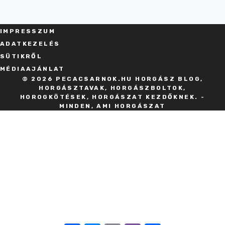
IMPRESSZU
M
ADATKEZELÉS
SÜT
IKRŐL
MÉDIAAJÁNLAT
© 2026 PECACSARNOK.HU HORGÁSZ BLOG,
HORGÁSZTAVAK, HORGÁSZBOLTOK,
HOROGKÖTÉSEK, HORGÁSZAT KEZDŐKNEK. -
MINDEN, AMI HORGÁSZAT