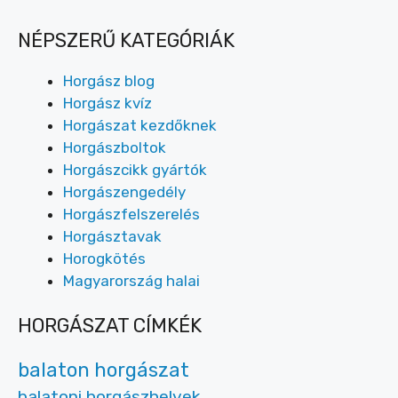
NÉPSZERŰ KATEGÓRIÁK
Horgász blog
Horgász kvíz
Horgászat kezdőknek
Horgászboltok
Horgászcikk gyártók
Horgászengedély
Horgászfelszerelés
Horgásztavak
Horogkötés
Magyarország halai
HORGÁSZAT CÍMKÉK
balaton horgászat
balatoni horgászhelyek