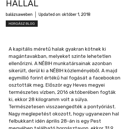
HALLAL
balázsaweben
Updated on:
október 1, 2018
HORGÁSZ BLOG
A kapitális méretű halak gyakran kötnek ki
magántavakban, melyeket szinte lehetetlen
ellenőrizni. A NÉBIH munkatársainak azonban
sikerült, derül ki a NÉBIH közleményéből. A majd
egymillió forint értékű hal fogását a facebookon
osztották meg. Először egy Heves megyei
természetes vízben, 2016 októberében fogták
ki, ekkor 28 kilogramm volt a súlya.
Természetesen visszaengedték a pontyóriást.
Nagy meglepetést okozott, hogy ugyanezen hal
felbukkant idén április 28-án is egy Pest
megyében található horgásztavon, ekkor 31,9