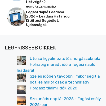
Hétvégén?
HORGÁSZENGEDÉLY
Fogási Napló Leadása
2026 – Leadási Határidő,
Kitöltési Segédlet,
Újdonságok
LEGFRISSEBB CIKKEK
Utolsó figyelmeztetés horgászoknak:
Holnapig maradt idő a fogási napló
leadásra!
Szeles időben távdobni: mikor segít a
bot, és mikor csak a technikád?
Horgász tilalmi idők 2026
Szolunáris naptár 2026 – Fogási esély
2026-ban