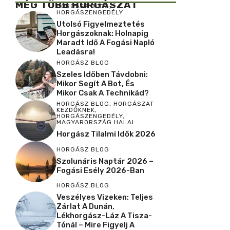
MÉG TÖBB HORGÁSZAT
HORGÁSZ BLOG
,
HORGÁSZENGEDÉLY
Utolsó Figyelmeztetés
Horgászoknak: Holnapig
Maradt Idő A Fogási Napló
Leadásra!
HORGÁSZ BLOG
Szeles Időben Távdobni:
Mikor Segít A Bot, És
Mikor Csak A Technikád?
HORGÁSZ BLOG
,
HORGÁSZAT
KEZDŐKNEK
,
HORGÁSZENGEDÉLY
,
MAGYARORSZÁG HALAI
Horgász Tilalmi Idők 2026
HORGÁSZ BLOG
Szolunáris Naptár 2026 –
Fogási Esély 2026-Ban
HORGÁSZ BLOG
Veszélyes Vizeken: Teljes
Zárlat A Dunán,
Lékhorgász-Láz A Tisza-
Tónál – Mire Figyelj A