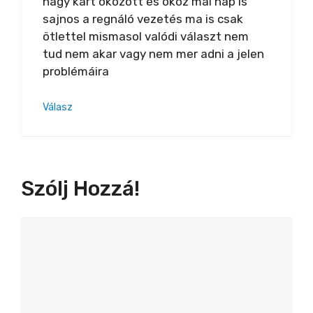
nagy kárt okozott és okoz mai nap is
sajnos a regnáló vezetés ma is csak
ötlettel mismasol valódi választ nem
tud nem akar vagy nem mer adni a jelen
problémáira
Válasz
Szólj Hozzá!
Hozzászólás