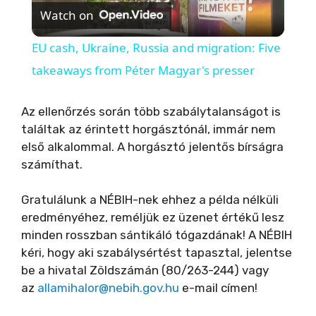
Watch on
l
EU cash, Ukraine, Russia and migration: Five
a
takeaways from Péter Magyar's presser
y
Az ellenőrzés során több szabálytalanságot is
találtak az érintett horgásztónál, immár nem
első alkalommal. A horgásztó jelentős bírságra
V
számíthat.
i
Gratulálunk a NÉBIH-nek ehhez a példa nélküli
eredményéhez, reméljük ez üzenet értékű lesz
d
minden rosszban sántikáló tógazdának! A NÉBIH
kéri, hogy aki szabálysértést tapasztal, jelentse
be a hivatal Zöldszámán (80/263-244) vagy
e
az
allamihalor@nebih.gov.hu
e-mail címen!