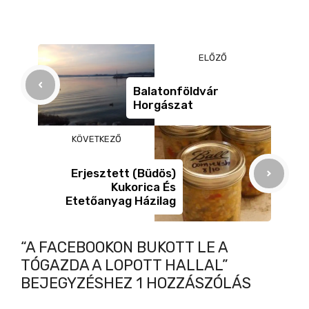
c
ss
ail
er
z
e
e
a
b
n
m
ELŐZŐ
o
g
e
o
er
g
Balatonföldvár
Horgászat
k
KÖVETKEZŐ
Erjesztett (büdös)
Kukorica És
Etetőanyag Házilag
“A FACEBOOKON BUKOTT LE A
TÓGAZDA A LOPOTT HALLAL”
BEJEGYZÉSHEZ 1 HOZZÁSZÓLÁS