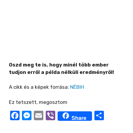
Oszd meg te is, hogy minél több ember
tudjon erről a példa nélküli eredményről!
A cikk és a képek forrása:
NÉBIH
Ez tetszett, megosztom
F
M
E
Vi
O
Share
a
e
m
b
ss