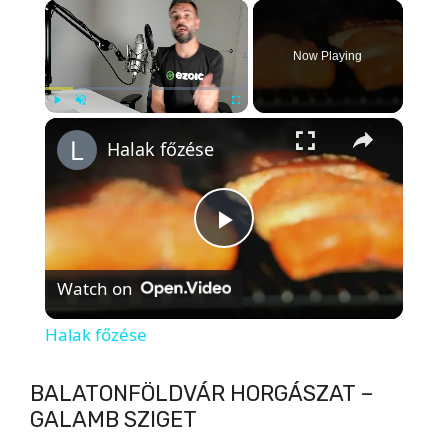
×
Now Playing
×
Play
Unmute
Fullscreen
Halak főzése
P
Watch on
l
Halak főzése
a
BALATONFÖLDVÁR HORGÁSZAT –
GALAMB SZIGET
y