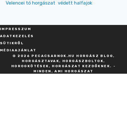
Velencei tó horgászat
védett halfajok
IMPRESSZU
M
ADATKEZELÉS
SÜT
IKRŐL
MÉDIAAJÁNLAT
© 2026 PECACSARNOK.HU HORGÁSZ BLOG,
HORGÁSZTAVAK, HORGÁSZBOLTOK,
HOROGKÖTÉSEK, HORGÁSZAT KEZDŐKNEK. -
MINDEN, AMI HORGÁSZAT