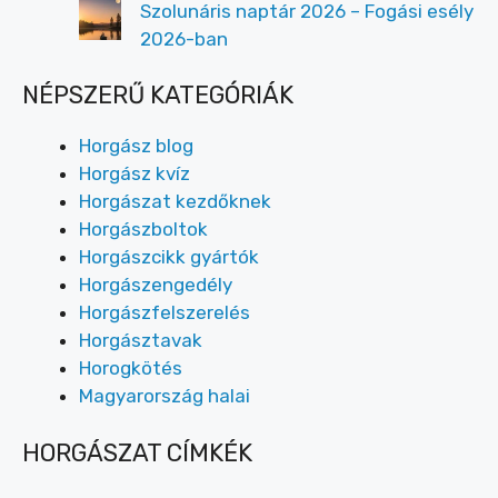
Szolunáris naptár 2026 – Fogási esély
2026-ban
NÉPSZERŰ KATEGÓRIÁK
Horgász blog
Horgász kvíz
Horgászat kezdőknek
Horgászboltok
Horgászcikk gyártók
Horgászengedély
Horgászfelszerelés
Horgásztavak
Horogkötés
Magyarország halai
HORGÁSZAT CÍMKÉK