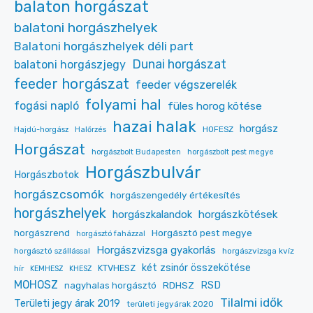
balaton horgászat
balatoni horgászhelyek
Balatoni horgászhelyek déli part
Dunai horgászat
balatoni horgászjegy
feeder horgászat
feeder végszerelék
folyami hal
fogási napló
füles horog kötése
hazai halak
horgász
HOFESZ
Hajdú-horgász
Halőrzés
Horgászat
horgászbolt Budapesten
horgászbolt pest megye
Horgászbulvár
Horgászbotok
horgászcsomók
horgászengedély értékesítés
horgászhelyek
horgászkalandok
horgászkötések
Horgásztó pest megye
horgászrend
horgásztó faházzal
Horgászvizsga gyakorlás
horgásztó szállással
horgászvizsga kvíz
két zsinór összekötése
KTVHESZ
hír
KEMHESZ
KHESZ
MOHOSZ
RDHSZ
RSD
nagyhalas horgásztó
Tilalmi idők
Területi jegy árak 2019
területi jegyárak 2020