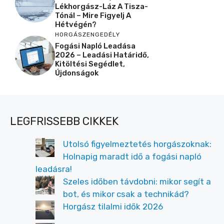
Lékhorgász-Láz A Tisza-
Tónál – Mire Figyelj A
Hétvégén?
HORGÁSZENGEDÉLY
Fogási Napló Leadása
2026 – Leadási Határidő,
Kitöltési Segédlet,
Újdonságok
LEGFRISSEBB CIKKEK
Utolsó figyelmeztetés horgászoknak:
Holnapig maradt idő a fogási napló
leadásra!
Szeles időben távdobni: mikor segít a
bot, és mikor csak a technikád?
Horgász tilalmi idők 2026