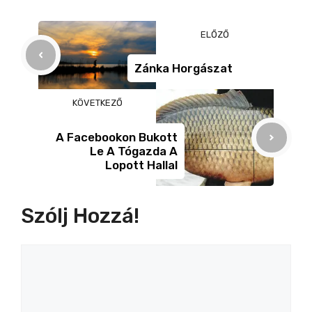
e
e
a
b
n
m
ELŐZŐ
o
g
e
o
er
g
Zánka Horgászat
k
KÖVETKEZŐ
A Facebookon Bukott
Le A Tógazda A
Lopott Hallal
Szólj Hozzá!
Hozzászólás