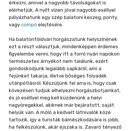
érkezni, amivel a nagyobb távolságokat is
elérhetjük. A nyílt vízen jóval nagyobb eséllyel
pályázhatunk egy szép balatoni keszeg, ponty,
vagy
compó
elejtésére.
Ha balatonföldvári horgászatunk helyszínének
ezt a részt választjuk, mindenképpen érdemes
figyelembe venni, hogy itt a forró nyári napokon
természetes árnyékot nem találunk, ezért
gondoskodjunk legalább sapkáról, ami a
fejünket takarja, illetve bőséges folyadék
utánpótlásról. Készüljünk fel arra is, hogy csak
kövezésen tudjuk elhelyezni horgászbotjainkat,
és jó eséllyel meg kell küzdenünk a helyi
nagyöregekkel, akiknek már bejáratott, saját
helyük van. A móló a kedvelt látnivalók közé
tartozik, így a turisták bámészkodására is jobb,
ha felkészülünk, akár éjszaka is. Zavaró tényező