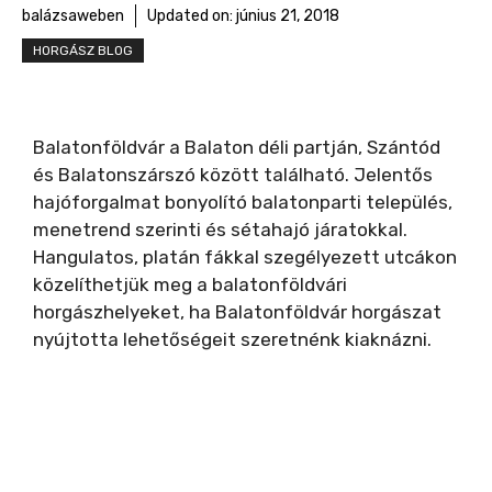
balázsaweben
Updated on:
június 21, 2018
HORGÁSZ BLOG
Balatonföldvár a Balaton déli partján, Szántód
és Balatonszárszó között található. Jelentős
hajóforgalmat bonyolító balatonparti település,
menetrend szerinti és sétahajó járatokkal.
Hangulatos, platán fákkal szegélyezett utcákon
közelíthetjük meg a balatonföldvári
horgászhelyeket, ha Balatonföldvár horgászat
nyújtotta lehetőségeit szeretnénk kiaknázni.