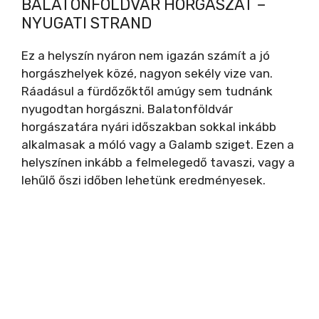
BALATONFÖLDVÁR HORGÁSZAT –
NYUGATI STRAND
Ez a helyszín nyáron nem igazán számít a jó
horgászhelyek közé, nagyon sekély vize van.
Ráadásul a fürdőzőktől amúgy sem tudnánk
nyugodtan horgászni. Balatonföldvár
horgászatára nyári időszakban sokkal inkább
alkalmasak a móló vagy a Galamb sziget. Ezen a
helyszínen inkább a felmelegedő tavaszi, vagy a
lehűlő őszi időben lehetünk eredményesek.