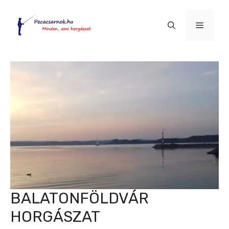
Kilépés
a
Menü
tartalomba
BALATONFÖLDVÁR
HORGÁSZAT