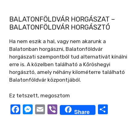
BALATONFÖLDVÁR HORGÁSZAT –
BALATONFÖLDVÁR HORGÁSZTÓ
Ha nem eszik a hal, vagy nem akarunk a
Balatonban horgászni, Balatonföldvár
horgászati szempontból tud alternatívát kínálni
erre is. A közelben található a Kőröshegyi
horgásztó, amely néhány kilométerre található
Balatonföldvár központjából.
Ez tetszett, megosztom
F
M
E
Vi
O
Share
a
e
m
b
ss
c
ss
ail
er
z