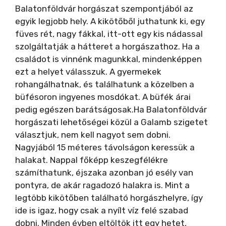
Balatonföldvár horgászat szempontjából az
V
egyik legjobb hely. A kikötőből juthatunk ki, egy
füves rét, nagy fákkal, itt-ott egy kis nádassal
szolgáltatják a hátteret a horgászathoz. Ha a
i
családot is vinnénk magunkkal, mindenképpen
ezt a helyet válasszuk. A gyermekek
d
rohangálhatnak, és találhatunk a közelben a
büfésoron ingyenes mosdókat. A büfék árai
e
pedig egészen barátságosak.Ha Balatonföldvár
horgászati lehetőségei közül a Galamb szigetet
választjuk, nem kell nagyot sem dobni.
o
Nagyjából 15 méteres távolságon keressük a
halakat. Nappal főképp keszegfélékre
számíthatunk, éjszaka azonban jó esély van
pontyra, de akár ragadozó halakra is. Mint a
legtöbb kikötőben található horgászhelyre, így
ide is igaz, hogy csak a nyílt víz felé szabad
dobni. Minden évben eltöltök itt egy hetet,