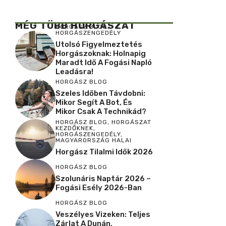
MÉG TÖBB HORGÁSZAT
HORGÁSZ BLOG
,
HORGÁSZENGEDÉLY
Utolsó Figyelmeztetés
Horgászoknak: Holnapig
Maradt Idő A Fogási Napló
Leadásra!
HORGÁSZ BLOG
Szeles Időben Távdobni:
Mikor Segít A Bot, És
Mikor Csak A Technikád?
HORGÁSZ BLOG
,
HORGÁSZAT
KEZDŐKNEK
,
HORGÁSZENGEDÉLY
,
MAGYARORSZÁG HALAI
Horgász Tilalmi Idők 2026
HORGÁSZ BLOG
Szolunáris Naptár 2026 –
Fogási Esély 2026-Ban
HORGÁSZ BLOG
Veszélyes Vizeken: Teljes
Zárlat A Dunán,