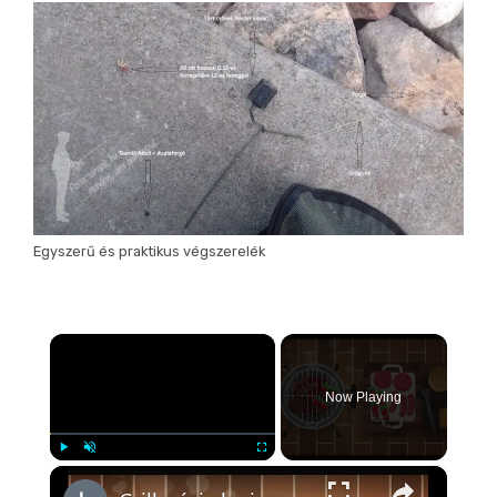
Egyszerű és praktikus végszerelék
×
Now Playing
×
Play
Unmute
Fullscreen