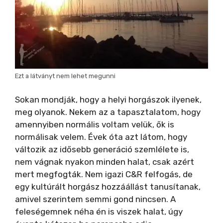
Ezt a látványt nem lehet megunni
Sokan mondják, hogy a helyi horgászok ilyenek,
meg olyanok. Nekem az a tapasztalatom, hogy
amennyiben normális voltam velük, ők is
normálisak velem. Évek óta azt látom, hogy
változik az idősebb generáció szemlélete is,
nem vágnak nyakon minden halat, csak azért
mert megfogták. Nem igazi C&R felfogás, de
egy kultúrált horgász hozzáállást tanusítanak,
amivel szerintem semmi gond nincsen. A
feleségemnek néha én is viszek halat, úgy