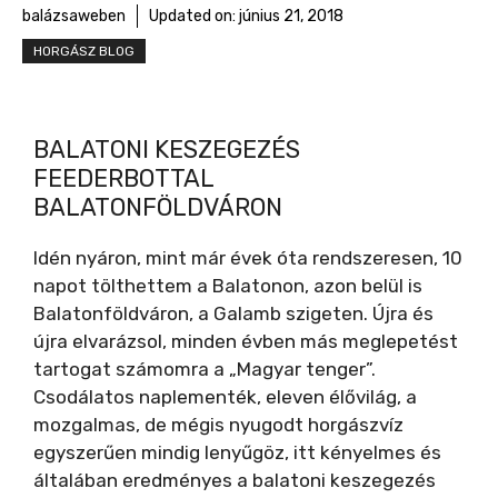
balázsaweben
Updated on:
június 21, 2018
HORGÁSZ BLOG
BALATONI KESZEGEZÉS
FEEDERBOTTAL
BALATONFÖLDVÁRON
Idén nyáron, mint már évek óta rendszeresen, 10
napot tölthettem a Balatonon, azon belül is
Balatonföldváron, a Galamb szigeten. Újra és
újra elvarázsol, minden évben más meglepetést
tartogat számomra a „Magyar tenger”.
Csodálatos naplementék, eleven élővilág, a
mozgalmas, de mégis nyugodt horgászvíz
egyszerűen mindig lenyűgöz, itt kényelmes és
általában eredményes a balatoni keszegezés