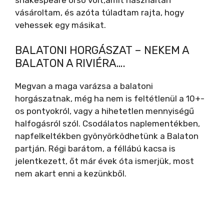
d
vásároltam, és azóta túladtam rajta, hogy
vehessek egy másikat.
e
BALATONI HORGÁSZAT – NEKEM A
BALATON A RIVIÉRA….
o
Megvan a maga varázsa a balatoni
horgászatnak, még ha nem is feltétlenül a 10+-
os pontyokról, vagy a hihetetlen mennyiségű
halfogásról szól. Csodálatos naplementékben,
napfelkeltékben gyönyörködhetünk a Balaton
partján. Régi barátom, a féllábú kacsa is
jelentkezett, őt már évek óta ismerjük, most
nem akart enni a kezünkből.