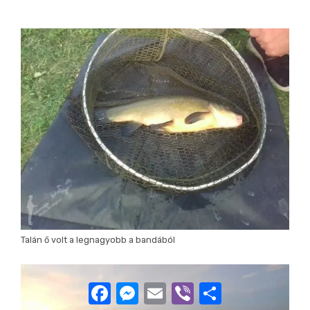
Talán ő volt a legnagyobb a bandából
Facebook
Messenger
Email
Viber
Ossza
meg