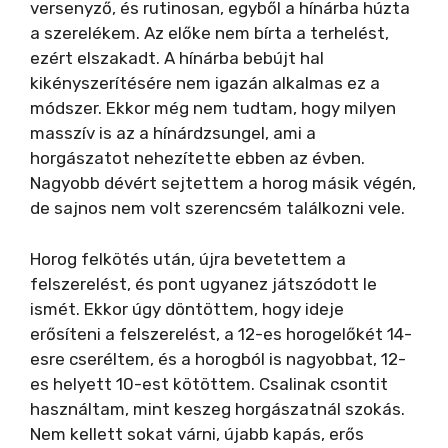
versenyző, és rutinosan, egyből a hínárba húzta
a szerelékem. Az előke nem bírta a terhelést,
ezért elszakadt. A hínárba bebújt hal
kikényszerítésére nem igazán alkalmas ez a
módszer. Ekkor még nem tudtam, hogy milyen
masszív is az a hínárdzsungel, ami a
horgászatot nehezítette ebben az évben.
Nagyobb dévért sejtettem a horog másik végén,
de sajnos nem volt szerencsém találkozni vele.
Horog felkötés után, újra bevetettem a
felszerelést, és pont ugyanez játszódott le
ismét. Ekkor úgy döntöttem, hogy ideje
erősíteni a felszerelést, a 12-es horogelőkét 14-
esre cseréltem, és a horogból is nagyobbat, 12-
es helyett 10-est kötöttem. Csalinak csontit
használtam, mint keszeg horgászatnál szokás.
Nem kellett sokat várni, újabb kapás, erős