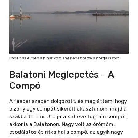
Ebben az évben a hínár volt, ami nehezítette a horgászatot
Balatoni Meglepetés – A
Compó
A feeder szépen dolgozott, és megláttam, hogy
bizony egy compót sikerült akasztanom, majd a
szákba terelni. Utoljára két éve fogtam compót,
akkor is a Balatonon. Nagy volt az örömöm,
csodálatos és ritka hal a compó, az egyik nagy