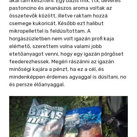
akartam készíteni. Egy bázis mix, ttx, dévéres
pastoncino és ananászos aroma voltak az
összetevők között, illetve raktam hozzá
csemege kukoricát. Később ezt halibut
mikropellettel is feldúsítottam. A
horgászüzletben nem volt igazán profi kaja
elérhető, szerettem volna valami jobb
etetőanyagot venni, hogy egy igazán pörgőset
feederezhessek. Megéri rászánni az igazán
minőségi kajára a pénzt, ha ez a cél, és
mindenképpen érdemes agyaggal is dúsítani, no
és persze élőanyaggal.