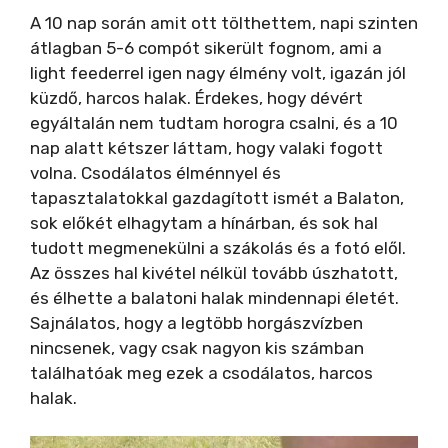
A 10 nap során amit ott tölthettem, napi szinten
átlagban 5-6 compót sikerült fognom, ami a
light feederrel igen nagy élmény volt, igazán jól
küzdő, harcos halak. Érdekes, hogy dévért
egyáltalán nem tudtam horogra csalni, és a 10
nap alatt kétszer láttam, hogy valaki fogott
volna. Csodálatos élménnyel és
tapasztalatokkal gazdagított ismét a Balaton,
sok előkét elhagytam a hínárban, és sok hal
tudott megmenekülni a szákolás és a fotó elől.
Az összes hal kivétel nélkül tovább úszhatott,
és élhette a balatoni halak mindennapi életét.
Sajnálatos, hogy a legtöbb horgászvízben
nincsenek, vagy csak nagyon kis számban
találhatóak meg ezek a csodálatos, harcos
halak.