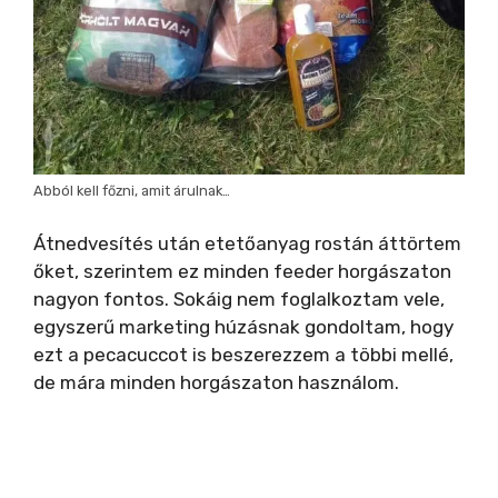
Abból kell főzni, amit árulnak…
Átnedvesítés után etetőanyag rostán áttörtem
őket, szerintem ez minden feeder horgászaton
nagyon fontos. Sokáig nem foglalkoztam vele,
egyszerű marketing húzásnak gondoltam, hogy
ezt a pecacuccot is beszerezzem a többi mellé,
de mára minden horgászaton használom.