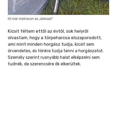
Itt már matracon az „áldozat”
Kicsit féltem ettől az évtől, sok helyről
olvastam, hogy a törpeharcsa elszaporodott,
ami mint minden horgász tudja,
kicsit sem
örvendetes, és tönkre tudja tenni a horgászatot.
Személy szerint rusnyább halat elképzelni sem
tudnék, de szerencsére ők elkerültek.