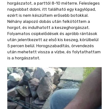
horgászatot, a parttól 8-10 méterre. Felesleges
nagyobbat dobni, itt található egy kagylópad,
ezért is nem készültem erősebb botokkal.
Néhány alapozó dobás után felkötöttem a
horgot, és indulhatott a keszeghorgászat.
Folyamatos csipkelődések és apróbb rántások
után jelentkezett az első kis keszeg, körülbelül
5 percen belül. Horogszabadítás, örvendezés
után mehetett vissza a vízbe, és folytathattam
is a horgászatot.