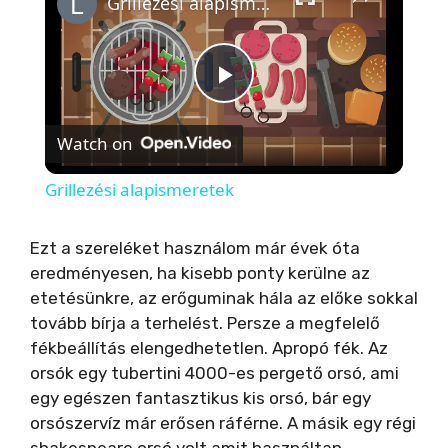
Grillezési alapismeretek
P
Watch on
l
Grillezési alapismeretek
a
Ezt a szereléket használom már évek óta
eredményesen, ha kisebb ponty kerülne az
y
etetésünkre, az erőguminak hála az előke sokkal
tovább bírja a terhelést. Persze a megfelelő
V
fékbeállítás elengedhetetlen. Apropó fék. Az
orsók egy tubertini 4000-es pergető orsó, ami
i
egy egészen fantasztikus kis orsó, bár egy
orsószervíz már erősen ráférne. A másik egy régi
shakespeare orsó volt,amit használtan