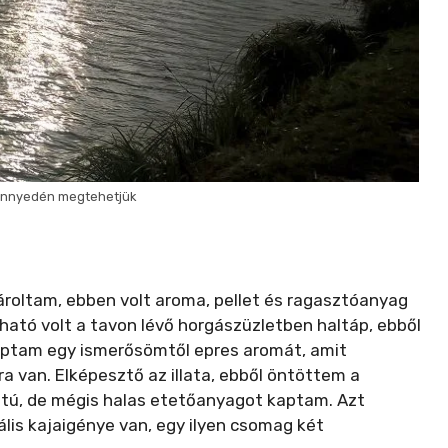
 könnyedén megtehetjük
roltam, ebben volt aroma, pellet és ragasztóanyag
pható volt a tavon lévő horgászüzletben haltáp, ebből
Kaptam egy ismerősömtől epres aromát, amit
a van. Elképesztő az illata, ebből öntöttem a
llatú, de mégis halas etetőanyagot kaptam. Azt
is kajaigénye van, egy ilyen csomag két