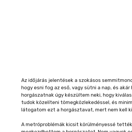
Az időjárás jelentések a szokásos semmitmondó
hogy esni fog az eső, vagy sütni a nap, és akár
horgászatnak úgy készültem neki, hogy kivála
tudok közelíteni tömegközlekedéssel, és minimá
látogatom ezt a horgásztavat, mert nem kell kid
A metróproblémák kicsit körülményessé tették
megkezdhettem a horgászatot. Nem vagyok egy