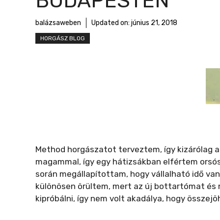
BUDAPESTEN
r
m
balázsaweben
Updated on:
június 21, 2018
e
HORGÁSZ BLOG
g
Method horgászatot terveztem, így kizárólag 
magammal, így egy hátizsákban elfértem orsóstó
során megállapítottam, hogy vállalható idő va
különösen örültem, mert az új bottartómat és
kipróbálni, így nem volt akadálya, hogy össz