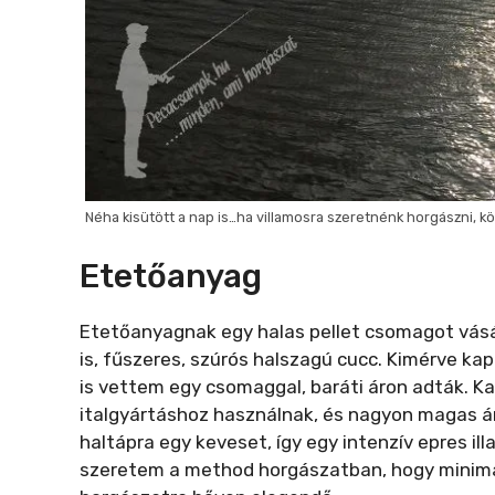
Néha kisütött a nap is…ha villamosra szeretnénk horgászni,
Etetőanyag
Etetőanyagnak egy halas pellet csomagot vásá
is, fűszeres, szúrós halszagú cucc. Kimérve ka
is vettem egy csomaggal, baráti áron adták. 
italgyártáshoz használnak, és nagyon magas ár
haltápra egy keveset, így egy intenzív epres i
szeretem a method horgászatban, hogy minimál