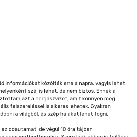
 információkat közölték erre a napra, vagyis lehet
 helyenként szél is lehet, de nem biztos. Ennek a
sztottam azt a horgászvizet, amit könnyen meg
lis felszereléssel is sikeres lehetek. Gyakran
obni a világból, és szép halakat lehet fogni.
 az odautamat, de végül 10 óra tájban
 nagy method horgász. Szeretnék ebben is fejlődni,