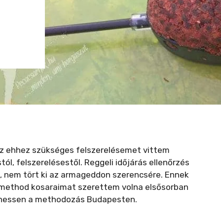
az ehhez szükséges felszerelésemet vittem
l, felszerelésestől. Reggeli időjárás ellenőrzés
n, nem tört ki az armageddon szerencsére. Ennek
 method kosaraimat szerettem volna elsősorban
ejöhessen a methodozás Budapesten.