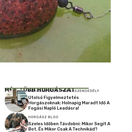
MÉG TÖBB HORGÁSZAT
HORGÁSZ BLOG
,
HORGÁSZENGEDÉLY
Utolsó Figyelmeztetés
Horgászoknak: Holnapig Maradt Idő A
Fogási Napló Leadásra!
HORGÁSZ BLOG
Szeles Időben Távdobni: Mikor Segít A
Bot, És Mikor Csak A Technikád?