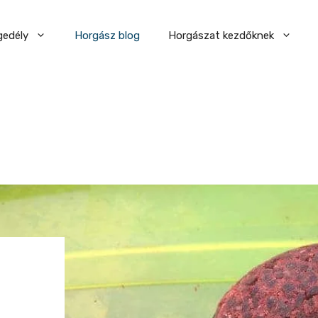
gedély
Horgász blog
Horgászat kezdőknek