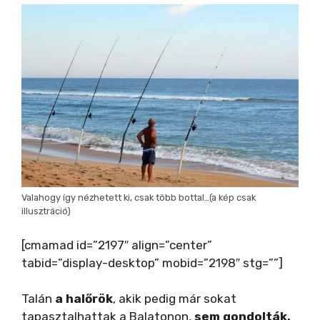
Valahogy így nézhetett ki, csak több bottal…(a kép csak
illusztráció)
[cmamad id=”2197″ align=”center”
tabid=”display-desktop” mobid=”2198″ stg=””]
Talán
a halőrök
, akik pedig már sokat
tapasztalhattak a Balatonon,
sem gondolták,