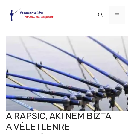
Kilépés
a
Menü
tartalomba
A RAPSIC, AKI NEM BÍZTA
A VÉLETLENRE! –