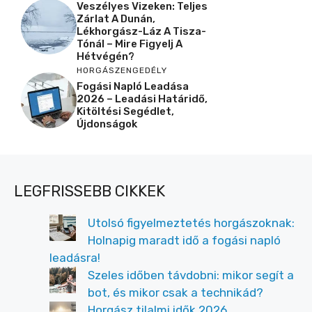
Veszélyes Vizeken: Teljes
Zárlat A Dunán,
Lékhorgász-Láz A Tisza-
Tónál – Mire Figyelj A
Hétvégén?
HORGÁSZENGEDÉLY
Fogási Napló Leadása
2026 – Leadási Határidő,
Kitöltési Segédlet,
Újdonságok
LEGFRISSEBB CIKKEK
Utolsó figyelmeztetés horgászoknak:
Holnapig maradt idő a fogási napló
leadásra!
Szeles időben távdobni: mikor segít a
bot, és mikor csak a technikád?
Horgász tilalmi idők 2026