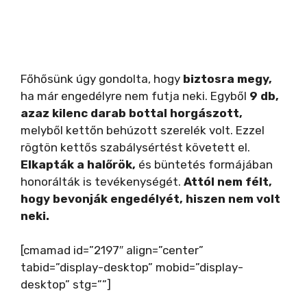
Főhősünk úgy gondolta, hogy
biztosra megy,
ha már engedélyre nem futja neki. Egyből
9 db,
azaz kilenc darab bottal horgászott,
melyből kettőn behúzott szerelék volt. Ezzel
rögtön kettős szabálysértést követett el.
Elkapták a halőrök,
és büntetés formájában
honorálták is tevékenységét.
Attól nem félt,
hogy bevonják engedélyét, hiszen nem volt
neki.
[cmamad id=”2197″ align=”center”
tabid=”display-desktop” mobid=”display-
desktop” stg=””]