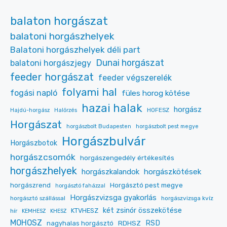
balaton horgászat
balatoni horgászhelyek
Balatoni horgászhelyek déli part
Dunai horgászat
balatoni horgászjegy
feeder horgászat
feeder végszerelék
folyami hal
fogási napló
füles horog kötése
hazai halak
horgász
HOFESZ
Hajdú-horgász
Halőrzés
Horgászat
horgászbolt Budapesten
horgászbolt pest megye
Horgászbulvár
Horgászbotok
horgászcsomók
horgászengedély értékesítés
horgászhelyek
horgászkalandok
horgászkötések
Horgásztó pest megye
horgászrend
horgásztó faházzal
Horgászvizsga gyakorlás
horgásztó szállással
horgászvizsga kvíz
két zsinór összekötése
KTVHESZ
hír
KEMHESZ
KHESZ
MOHOSZ
RDHSZ
RSD
nagyhalas horgásztó