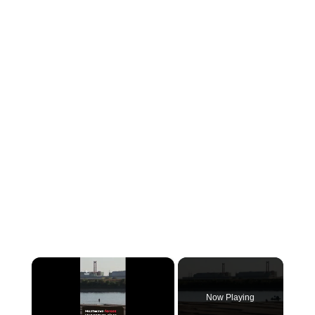
×
Now Playing