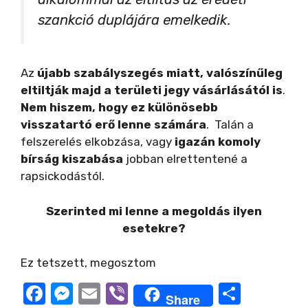
szankció duplájára emelkedik.
Az
újabb szabályszegés miatt, valószínűleg
eltiltják majd a területi jegy vásárlásától is
.
Nem hiszem, hogy ez különösebb
visszatartó erő lenne számára
. Talán a
felszerelés elkobzása, vagy
igazán komoly
bírság kiszabása
jobban elrettentené a
rapsickodástól.
Szerinted mi lenne a megoldás ilyen
esetekre?
Ez tetszett, megosztom
F
M
E
Vi
O
Share