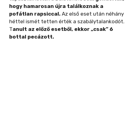
hogy hamarosan újra találkoznak a
pofátlan rapsiccal.
Az első eset után néhány
héttel ismét tetten érték a szabálytalankodót.
T
anult az előző esetből, ekkor „csak” 6
bottal pecázott.