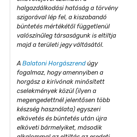
halgazdálkodási hatóság a törvény
szigorával lép fel, a kiszabandó
büntetés mértékétől függetlenül
valószínűleg társaságunk is eltiltja
majd a területi jegy váltásától.
A
Balatoni Horgászrend
úgy
fogalmaz, hogy amennyiben a
horgász a kirívónak minősített
cselekmények közül (ilyen a
megengedettnél jelentősen több
készség használata) egyszeri
elkövetés és büntetés után újra
elköveti bármelyiket, második
alkalommal az eltiltás az eredeti