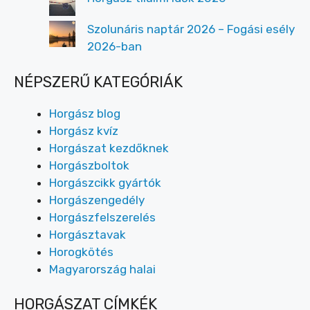
Szolunáris naptár 2026 – Fogási esély
2026-ban
NÉPSZERŰ KATEGÓRIÁK
Horgász blog
Horgász kvíz
Horgászat kezdőknek
Horgászboltok
Horgászcikk gyártók
Horgászengedély
Horgászfelszerelés
Horgásztavak
Horogkötés
Magyarország halai
HORGÁSZAT CÍMKÉK