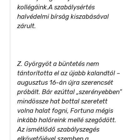
kollégáink.A szabálysértés
halvédelmi bírság kiszabásával
zárult.
Z. Györgyöt a büntetés nem
tántorította el az újabb kalandtól –
augusztus 16-án újra szerencsét
próbált. Bár ezúttal „szerényebben”
mindössze hat bottal szeretett
volna halat fogni, Fortuna mégis
inkább halőreink mellé szegődött.
Az ismétlődő szabályszegés
elkövetőjével szemben a