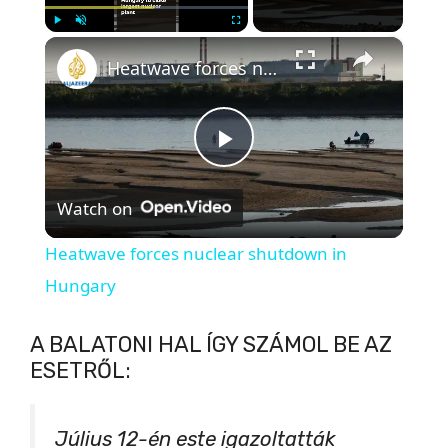
×
Play
Unmute
Fullscreen
Heatwave forces nuclear shutdown in Hungary
P
Watch on
l
Heatwave forces nuclear shutdown in
a
Hungary
y
A BALATONI HAL ÍGY SZÁMOL BE AZ
ESETRŐL:
V
Július 12-én este igazoltatták