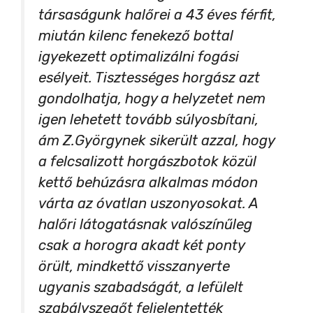
i
társaságunk halőrei a 43 éves férfit,
miután kilenc fenekező bottal
d
igyekezett optimalizálni fogási
esélyeit. Tisztességes horgász azt
e
gondolhatja, hogy a helyzetet nem
igen lehetett tovább súlyosbítani,
o
ám Z.Györgynek sikerült azzal, hogy
a felcsalizott horgászbotok közül
kettő behúzásra alkalmas módon
várta az óvatlan uszonyosokat. A
halőri látogatásnak valószínűleg
csak a horogra akadt két ponty
örült, mindkettő visszanyerte
ugyanis szabadságát, a lefülelt
szabályszegőt feljelentették