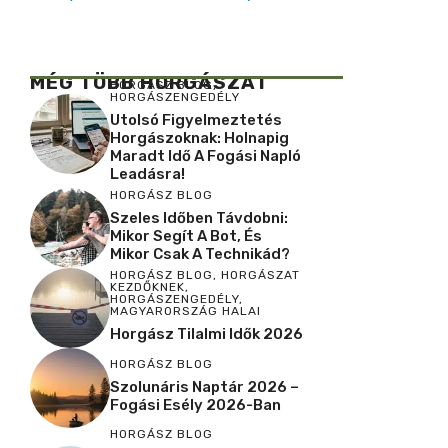
MÉG TÖBB HORGÁSZAT
HORGÁSZ BLOG
,
HORGÁSZENGEDÉLY
Utolsó Figyelmeztetés
Horgászoknak: Holnapig
Maradt Idő A Fogási Napló
Leadásra!
HORGÁSZ BLOG
Szeles Időben Távdobni:
Mikor Segít A Bot, És
Mikor Csak A Technikád?
HORGÁSZ BLOG
,
HORGÁSZAT
KEZDŐKNEK
,
HORGÁSZENGEDÉLY
,
MAGYARORSZÁG HALAI
Horgász Tilalmi Idők 2026
HORGÁSZ BLOG
Szolunáris Naptár 2026 –
Fogási Esély 2026-Ban
HORGÁSZ BLOG