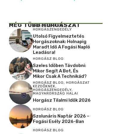
MÉG TÖBB HORGÁSZAT
HORGÁSZ BLOG
,
HORGÁSZENGEDÉLY
Utolsó Figyelmeztetés
Horgászoknak: Holnapig
Maradt Idő A Fogási Napló
Leadásra!
HORGÁSZ BLOG
Szeles Időben Távdobni:
Mikor Segít A Bot, És
Mikor Csak A Technikád?
HORGÁSZ BLOG
,
HORGÁSZAT
KEZDŐKNEK
,
HORGÁSZENGEDÉLY
,
MAGYARORSZÁG HALAI
Horgász Tilalmi Idők 2026
HORGÁSZ BLOG
Szolunáris Naptár 2026 –
Fogási Esély 2026-Ban
HORGÁSZ BLOG