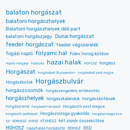
balaton horgászat
balatoni horgászhelyek
Balatoni horgászhelyek déli part
Dunai horgászat
balatoni horgászjegy
feeder horgászat
feeder végszerelék
folyami hal
fogási napló
füles horog kötése
hazai halak
horgász
HOFESZ
Hajdú-horgász
Halőrzés
Horgászat
horgászbolt Budapesten
horgászbolt pest megye
Horgászbulvár
Horgászbotok
horgászcsomók
horgászengedély értékesítés
horgászhelyek
horgászkalandok
horgászkötések
Horgásztó pest megye
horgászrend
horgásztó faházzal
Horgászvizsga gyakorlás
horgásztó szállással
horgászvizsga kvíz
két zsinór összekötése
KTVHESZ
hír
KEMHESZ
KHESZ
MOHOSZ
RDHSZ
RSD
nagyhalas horgásztó