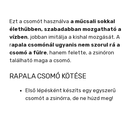
Ezt a csomót használva
a műcsali sokkal
élethűbben, szabadabban mozgatható a
vízben
, jobban imitálja a kishal mozgását. A
r
apala csomónál ugyanis nem szorul rá a
csomó a fülre
, hanem felette, a zsinóron
található maga a csomó.
RAPALA CSOMÓ KÖTÉSE
Első lépésként készíts egy egyszerű
csomót a zsinórra, de ne húzd meg!