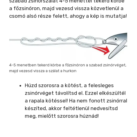
szabad zsinórszálat 4-5 menettel tekerd körbe
a főzsinóron, majd vezesd vissza közvetlenül a
csomó alsó része felett, ahogy a kép is mutatja!
4-5 menetben tekerd körbe a főzsinóron a szabad zsinórvéget,
majd vezesd vissza a szálat a hurkon
Húzd szorosra a kötést, a felesleges
zsinórvéget távolítsd el. Ezzel elkészültél
a rapala kötéssel! Ha nem fonott zsinórral
készíted, akkor feltétlenül nedvesítsd
meg, mielőtt szorosra húznád!