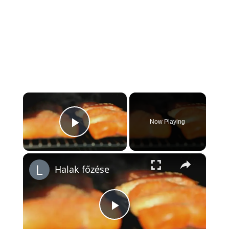
×
Now Playing
Play Video
×
Halak főzése
Play