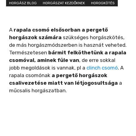
HORGÁSZ BLOG
HORGÁSZAT KEZDŐKNEK
HOROGKÖTÉS
A
rapala csomó elsősorban a pergető
horgászok számára
szükséges horgászkötés,
de más horgászmódszerben is hasznát veheted.
Természetesen
bármit felköthetünk a rapala
csomóval, aminek füle van
, de erre sokkal
jobb megoldások is vannak, pl a
clinch csomó
. A
rapala csomónak
a pergető horgászok
csalivezetése miatt van létjogosultsága
a
műcsalis horgászatban.