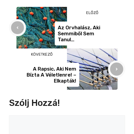
b
n
m
ELŐZŐ
o
g
e
o
er
g
Az Orvhalász, Aki
Semmiből Sem
k
Tanul…
KÖVETKEZŐ
A Rapsic, Aki Nem
Bízta A Véletlenre! –
Elkapták!
Szólj Hozzá!
Hozzászólás