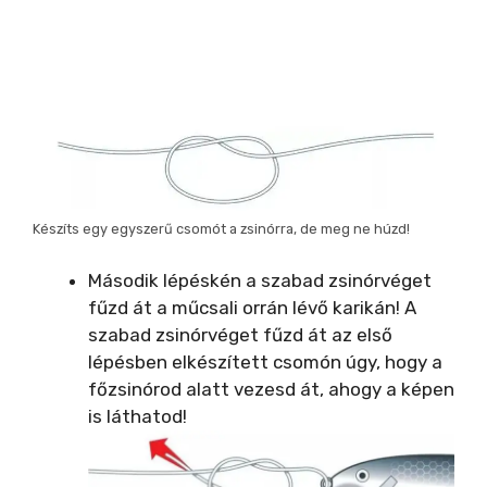
Készíts egy egyszerű csomót a zsinórra, de meg ne húzd!
Második lépéskén a szabad zsinórvéget
fűzd át a műcsali orrán lévő karikán! A
szabad zsinórvéget fűzd át az első
lépésben elkészített csomón úgy, hogy a
főzsinórod alatt vezesd át, ahogy a képen
is láthatod!