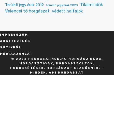
Tilalmi idők
Területi jegy árak 2019
területi jegyárak 2020
Velencei tó horgászat
védett halfajok
IMPRESSZU
M
ADATKEZELÉS
SÜT
IKRŐL
MÉDIAAJÁNLAT
© 2026 PECACSARNOK.HU HORGÁSZ BLOG,
HORGÁSZTAVAK, HORGÁSZBOLTOK,
HOROGKÖTÉSEK, HORGÁSZAT KEZDŐKNEK. -
MINDEN, AMI HORGÁSZAT