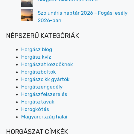
Szolunáris naptár 2026 – Fogási esély
2026-ban
NÉPSZERŰ KATEGÓRIÁK
Horgász blog
Horgász kvíz
Horgászat kezdőknek
Horgászboltok
Horgászcikk gyártók
Horgászengedély
Horgászfelszerelés
Horgásztavak
Horogkötés
Magyarország halai
HORGÁSZAT CÍMKÉK