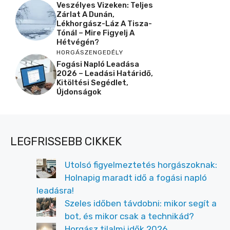
Veszélyes Vizeken: Teljes
Zárlat A Dunán,
Lékhorgász-Láz A Tisza-
Tónál – Mire Figyelj A
Hétvégén?
HORGÁSZENGEDÉLY
Fogási Napló Leadása
2026 – Leadási Határidő,
Kitöltési Segédlet,
Újdonságok
LEGFRISSEBB CIKKEK
Utolsó figyelmeztetés horgászoknak:
Holnapig maradt idő a fogási napló
leadásra!
Szeles időben távdobni: mikor segít a
bot, és mikor csak a technikád?
Horgász tilalmi idők 2026