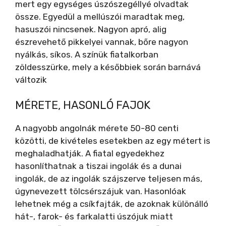
mert egy egységes úszószegéllyé olvadtak
össze. Egyedül a mellúszói maradtak meg,
hasuszói nincsenek. Nagyon apró, alig
észrevehető pikkelyei vannak, bőre nagyon
nyálkás, síkos. A színük fiatalkorban
zöldesszürke, mely a későbbiek során barnává
változik
MÉRETE, HASONLÓ FAJOK
A nagyobb angolnák mérete 50-80 centi
közötti, de kivételes esetekben az egy métert is
meghaladhatják. A fiatal egyedekhez
hasonlíthatnak a tiszai ingolák és a dunai
ingolák, de az ingolák szájszerve teljesen más,
úgynevezett tölcsérszájuk van. Hasonlóak
lehetnek még a csíkfajták, de azoknak különálló
hát-, farok- és farkalatti úszójuk miatt