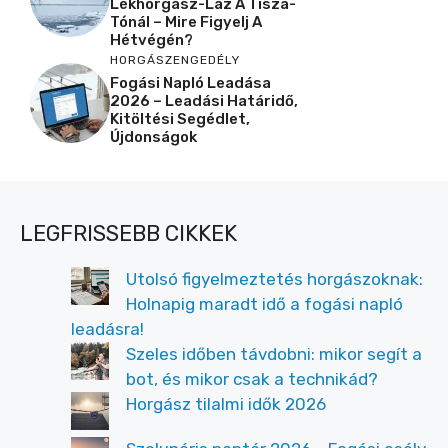
Lékhorgász-Láz A Tisza-
Tónál – Mire Figyelj A
Hétvégén?
HORGÁSZENGEDÉLY
Fogási Napló Leadása
2026 – Leadási Határidő,
Kitöltési Segédlet,
Újdonságok
LEGFRISSEBB CIKKEK
Utolsó figyelmeztetés horgászoknak:
Holnapig maradt idő a fogási napló
leadásra!
Szeles időben távdobni: mikor segít a
bot, és mikor csak a technikád?
Horgász tilalmi idők 2026