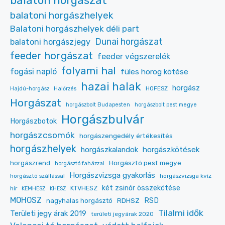
balaton horgászat
balatoni horgászhelyek
Balatoni horgászhelyek déli part
Dunai horgászat
balatoni horgászjegy
feeder horgászat
feeder végszerelék
folyami hal
fogási napló
füles horog kötése
hazai halak
horgász
HOFESZ
Hajdú-horgász
Halőrzés
Horgászat
horgászbolt Budapesten
horgászbolt pest megye
Horgászbulvár
Horgászbotok
horgászcsomók
horgászengedély értékesítés
horgászhelyek
horgászkalandok
horgászkötések
Horgásztó pest megye
horgászrend
horgásztó faházzal
Horgászvizsga gyakorlás
horgásztó szállással
horgászvizsga kvíz
két zsinór összekötése
KTVHESZ
hír
KEMHESZ
KHESZ
MOHOSZ
RDHSZ
RSD
nagyhalas horgásztó
Tilalmi idők
Területi jegy árak 2019
területi jegyárak 2020