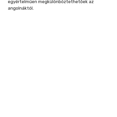
egyértelműen megkülönböztethetőek az
angolnáktól.