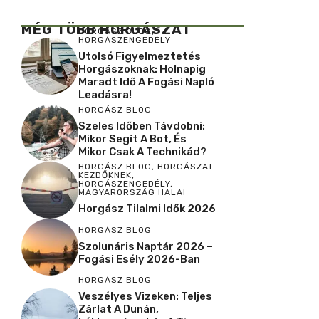
MÉG TÖBB HORGÁSZAT
HORGÁSZ BLOG
,
HORGÁSZENGEDÉLY
Utolsó Figyelmeztetés
Horgászoknak: Holnapig
Maradt Idő A Fogási Napló
Leadásra!
HORGÁSZ BLOG
Szeles Időben Távdobni:
Mikor Segít A Bot, És
Mikor Csak A Technikád?
HORGÁSZ BLOG
,
HORGÁSZAT
KEZDŐKNEK
,
HORGÁSZENGEDÉLY
,
MAGYARORSZÁG HALAI
Horgász Tilalmi Idők 2026
HORGÁSZ BLOG
Szolunáris Naptár 2026 –
Fogási Esély 2026-Ban
HORGÁSZ BLOG
Veszélyes Vizeken: Teljes
Zárlat A Dunán,