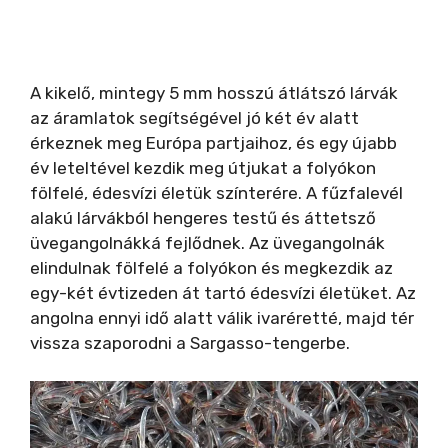
A kikelő, mintegy 5 mm hosszú átlátszó lárvák
az áramlatok segítségével jó két év alatt
érkeznek meg Európa partjaihoz, és egy újabb
év leteltével kezdik meg útjukat a folyókon
fölfelé, édesvízi életük színterére. A fűzfalevél
alakú lárvákból hengeres testű és áttetsző
üvegangolnákká fejlődnek. Az üvegangolnák
elindulnak fölfelé a folyókon és megkezdik az
egy-két évtizeden át tartó édesvízi életüket. Az
angolna ennyi idő alatt válik ivaréretté, majd tér
vissza szaporodni a Sargasso-tengerbe.