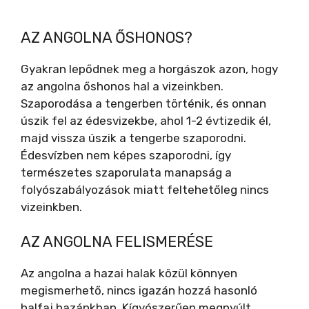
AZ ANGOLNA ŐSHONOS?
Gyakran lepődnek meg a horgászok azon, hogy
az angolna őshonos hal a vizeinkben.
Szaporodása a tengerben történik, és onnan
úszik fel az édesvizekbe, ahol 1-2 évtizedik él,
majd vissza úszik a tengerbe szaporodni.
Édesvízben nem képes szaporodni, így
természetes szaporulata manapság a
folyószabályozások miatt feltehetőleg nincs
vizeinkben.
AZ ANGOLNA FELISMERÉSE
Az angolna a hazai halak közül könnyen
megismerhető, nincs igazán hozzá hasonló
halfaj hazánkban. Kígyószerűen megnyúlt,