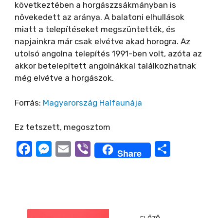
e
következtében a horgászzsákmányban is
növekedett az aránya. A balatoni elhullások
miatt a telepítéseket megszüntették, és
o
napjainkra már csak elvétve akad horogra. Az
utolsó angolna telepítés 1991-ben volt, azóta az
akkor betelepített angolnákkal találkozhatnak
még elvétve a horgászok.
Forrás:
Magyarország Halfaunája
Ez tetszett, megosztom
F
M
E
Vi
O
Share
a
e
m
b
ss
c
ss
ail
er
z
e
e
a
b
n
m