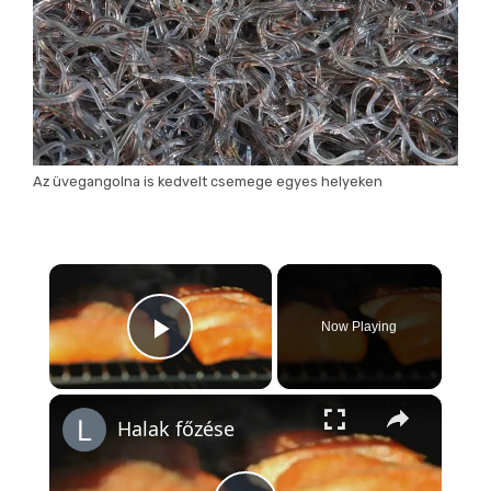
Az üvegangolna is kedvelt csemege egyes helyeken
×
Now Playing
Play Video
×
Halak főzése