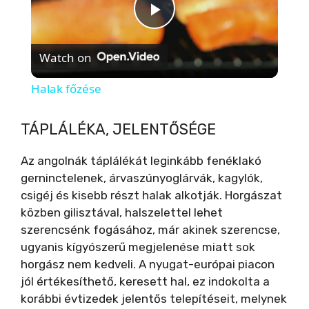
P
Watch on
l
Halak főzése
a
TÁPLÁLÉKA, JELENTŐSÉGE
y
Az angolnák táplálékát leginkább fenéklakó
gerninctelenek, árvaszúnyoglárvák, kagylók,
V
csigéj és kisebb részt halak alkotják. Horgászat
közben gilisztával, halszelettel lehet
szerencsénk fogásához, már akinek szerencse,
i
ugyanis kígyószerű megjelenése miatt sok
horgász nem kedveli. A nyugat-európai piacon
d
jól értékesíthető, keresett hal, ez indokolta a
korábbi évtizedek jelentős telepítéseit, melynek