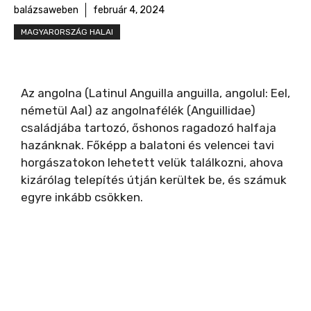
balázsaweben
február 4, 2024
MAGYARORSZÁG HALAI
Az angolna (Latinul Anguilla anguilla, angolul: Eel,
németül Aal) az angolnafélék (Anguillidae)
családjába tartozó, őshonos ragadozó halfaja
hazánknak. Főképp a balatoni és velencei tavi
horgászatokon lehetett velük találkozni, ahova
kizárólag telepítés útján kerültek be, és számuk
egyre inkább csökken.