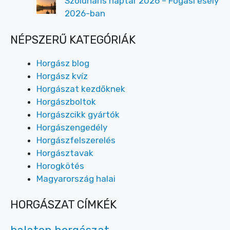
Szolunáris naptár 2026 – Fogási esély
2026-ban
NÉPSZERŰ KATEGÓRIÁK
Horgász blog
Horgász kvíz
Horgászat kezdőknek
Horgászboltok
Horgászcikk gyártók
Horgászengedély
Horgászfelszerelés
Horgásztavak
Horogkötés
Magyarország halai
HORGÁSZAT CÍMKÉK