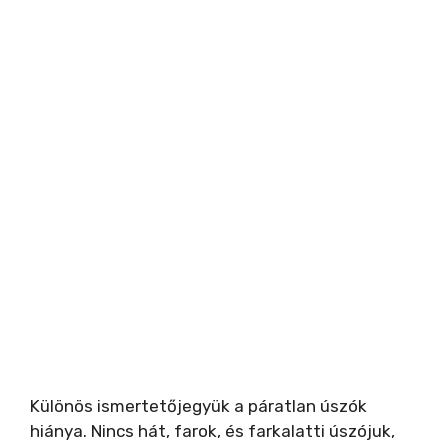
Különös ismertetőjegyük a páratlan úszók
hiánya. Nincs hát, farok, és farkalatti úszójuk,