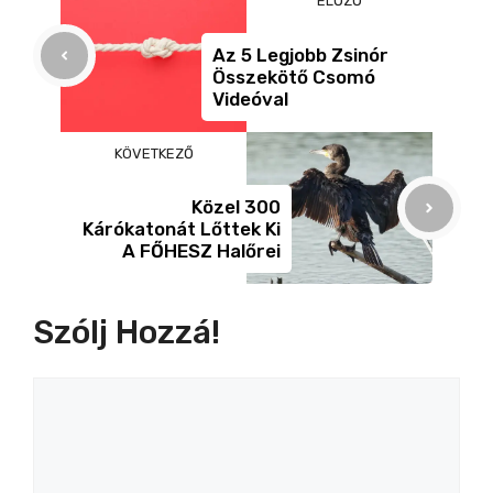
ELŐZŐ
o
g
e
o
er
g
Az 5 Legjobb Zsinór
Összekötő Csomó
k
Videóval
KÖVETKEZŐ
Közel 300
Kárókatonát Lőttek Ki
A FŐHESZ Halőrei
Szólj Hozzá!
Hozzászólás