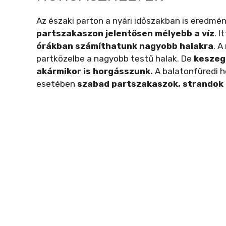
Az északi parton a nyári időszakban is eredmé
partszakaszon jelentősen mélyebb a víz
. I
órákban számíthatunk nagyobb halakra
. 
partközelbe a nagyobb testű halak. De
keszeg
akármikor is horgásszunk.
A balatonfüredi h
esetében
szabad partszakaszok, strandok 