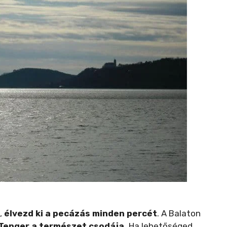
,
élvezd ki a pecázás minden percét
. A Balaton
Tenger a természet csodája.
Ha lehetőséged