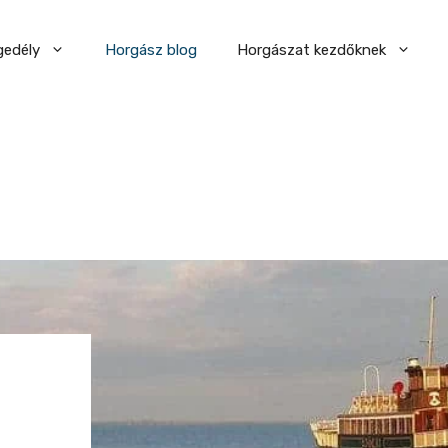
gedély
Horgász blog
Horgászat kezdőknek