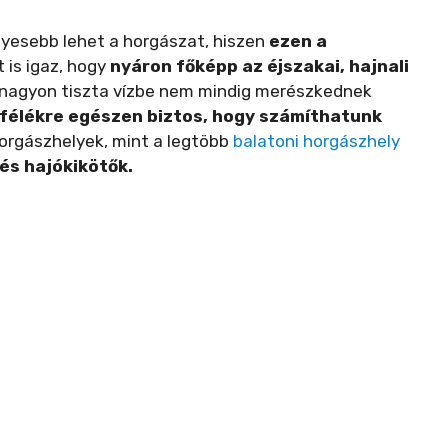
nyesebb lehet a horgászat, hiszen
ezen a
tt is igaz, hogy
nyáron főképp az éjszakai, hajnali
A nagyon tiszta vízbe nem mindig merészkednek
félékre egészen biztos, hogy számíthatunk
orgászhelyek, mint a legtöbb
balatoni horgászhely
és hajókikötők.