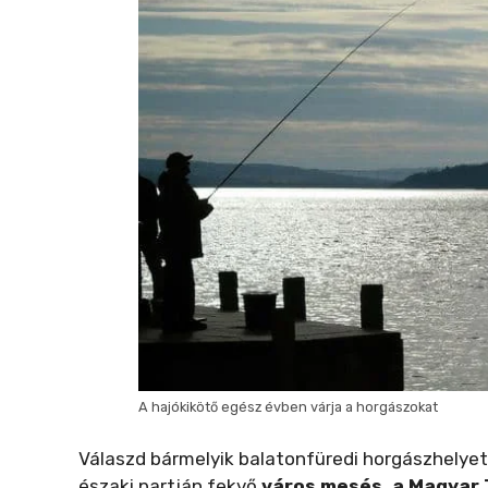
A hajókikötő egész évben várja a horgászokat
Válaszd bármelyik balatonfüredi horgászhelyet
északi partján fekvő
város mesés, a Magyar 