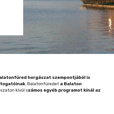
alatonfüred horgászat szempontjából is
átogatóinak
. Balatonfüredet
a Balaton
ászaton kívül s
zámos egyéb programot kínál az