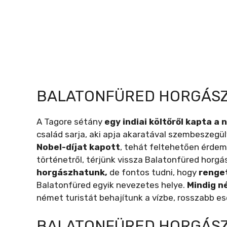
BALATONFÜRED HORGÁSZ
A Tagore sétány
egy indiai költőről kapta a 
család sarja, aki apja akaratával szembeszegül
Nobel-díjat kapott
, tehát feltehetően érdem
történetről, térjünk vissza Balatonfüred horg
horgászhatunk,
de fontos tudni, hogy
renget
Balatonfüred egyik nevezetes helye.
Mindig n
német turistát behajítunk a vízbe, rosszabb e
BALATONFÜRED HORGÁSZ