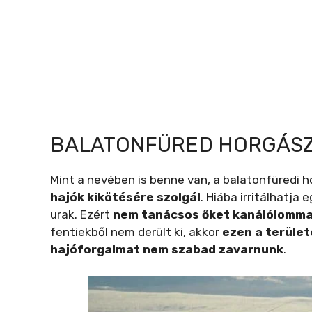
BALATONFÜRED HORGÁSZ
Mint a nevében is benne van, a balatonfüredi 
hajók kikötésére szolgál
. Hiába irritálhatja
urak. Ezért
nem tanácsos őket kanálólommal
fentiekből nem derült ki, akkor
ezen a terüle
hajóforgalmat nem szabad zavarnunk
.