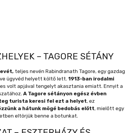
HELYEK – TAGORE SÉTÁNY
nevét,
teljes nevén Rabindranath Tagore, egy gazdag
ve ügyvéd helyett költő lett.
1913-ban irodalmi
es volt apjával tengelyt akasztania emiatt. Ennyit a
ászatához.
A Tagore sétányon egész évben
eg turista keresi fel ezt a helyet
, ez
ézzünk a hátunk mögé bedobás előtt
, mielőtt egy
setben eltörjük benne a botunkat.
AT – ESZTERHÁZY ÉS