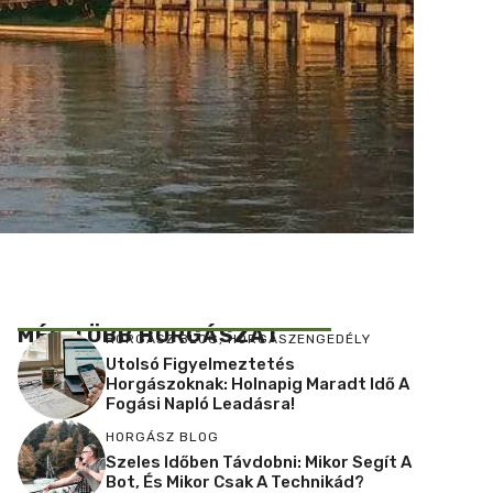
MÉG TÖBB HORGÁSZAT
HORGÁSZ BLOG
,
HORGÁSZENGEDÉLY
Utolsó Figyelmeztetés
Horgászoknak: Holnapig Maradt Idő A
Fogási Napló Leadásra!
HORGÁSZ BLOG
Szeles Időben Távdobni: Mikor Segít A
Bot, És Mikor Csak A Technikád?