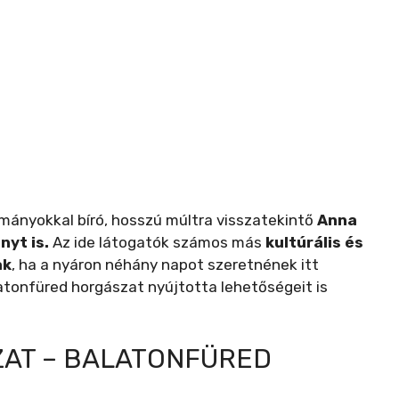
mányokkal bíró, hosszú múltra visszatekintő
Anna
nyt is.
Az ide látogatók számos más
kultúrális és
ak
, ha a nyáron néhány napot szeretnének itt
latonfüred horgászat nyújtotta lehetőségeit is
AT – BALATONFÜRED