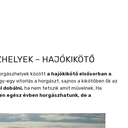
HELYEK – HAJÓKIKÖTŐ
horgászhelyek között
a hajókikötő elsősorban a
 egy-egy vitorlás a horgászt, sajnos a kikötőben ők az
 dobálni,
ha nem tetszik amit művelnek. Ha
ten egész évben horgászhatunk, de a