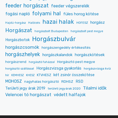
feeder horgászat
feeder végszerelék
folyami hal
fogási napló
füles horog kötése
hazai halak
horgász
HOFESZ
Hajdú-horgász
Halőrzés
Horgászat
horgászbolt Budapesten
horgászbolt pest megye
Horgászbulvár
Horgászbotok
horgászcsomók
horgászengedély értékesítés
horgászhelyek
horgászkalandok
horgászkötések
Horgásztó pest megye
horgászrend
horgásztó faházzal
Horgászvizsga gyakorlás
horgásztó szállással
horgászvizsga kvíz
két zsinór összekötése
KTVHESZ
hír
KEMHESZ
KHESZ
MOHOSZ
RDHSZ
RSD
nagyhalas horgásztó
Tilalmi idők
Területi jegy árak 2019
területi jegyárak 2020
Velencei tó horgászat
védett halfajok