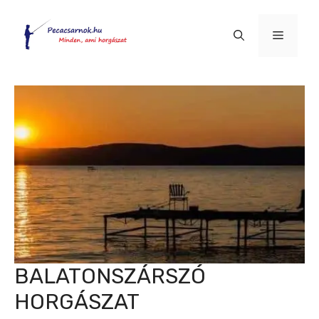
Kilépés
a
Menü
tartalomba
BALATONSZÁRSZÓ
HORGÁSZAT