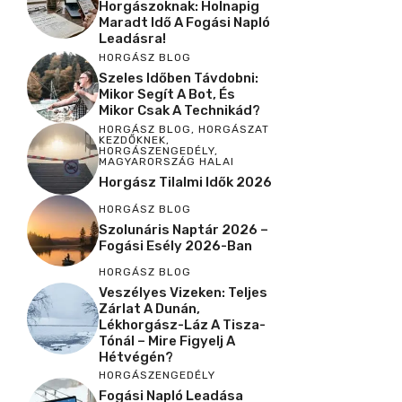
Horgászoknak: Holnapig
Maradt Idő A Fogási Napló
d
Leadásra!
HORGÁSZ BLOG
Szeles Időben Távdobni:
e
Mikor Segít A Bot, És
Mikor Csak A Technikád?
HORGÁSZ BLOG
,
HORGÁSZAT
KEZDŐKNEK
,
o
HORGÁSZENGEDÉLY
,
MAGYARORSZÁG HALAI
Horgász Tilalmi Idők 2026
HORGÁSZ BLOG
Szolunáris Naptár 2026 –
Fogási Esély 2026-Ban
HORGÁSZ BLOG
Veszélyes Vizeken: Teljes
Zárlat A Dunán,
Lékhorgász-Láz A Tisza-
Tónál – Mire Figyelj A
Hétvégén?
HORGÁSZENGEDÉLY
Fogási Napló Leadása