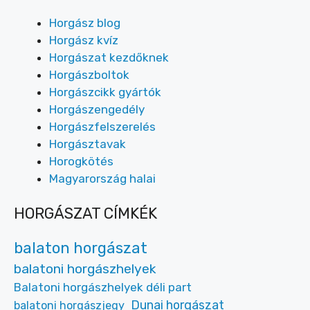
Horgász blog
Horgász kvíz
Horgászat kezdőknek
Horgászboltok
Horgászcikk gyártók
Horgászengedély
Horgászfelszerelés
Horgásztavak
Horogkötés
Magyarország halai
HORGÁSZAT CÍMKÉK
balaton horgászat
balatoni horgászhelyek
Balatoni horgászhelyek déli part
Dunai horgászat
balatoni horgászjegy