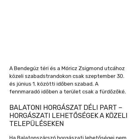
A Bendegúz téri és a Móricz Zsigmond utcához
közeli szabadstrandokon csak szeptember 30.
és június 1. közötti időben szabad. A
fennmaradó időben a terület csak a fürdőzőké.
BALATONI HORGÁSZAT DÉLI PART –
HORGÁSZATI LEHETŐSÉGEK A KÖZELI
TELEPÜLÉSEKEN
Ha Balatonszárszó horgászati lehetőségei nem