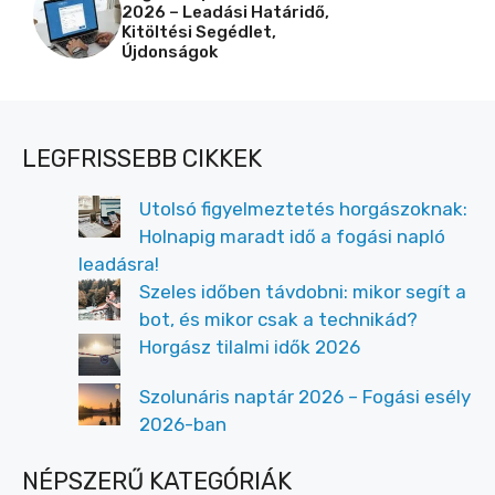
2026 – Leadási Határidő,
Kitöltési Segédlet,
Újdonságok
LEGFRISSEBB CIKKEK
Utolsó figyelmeztetés horgászoknak:
Holnapig maradt idő a fogási napló
leadásra!
Szeles időben távdobni: mikor segít a
bot, és mikor csak a technikád?
Horgász tilalmi idők 2026
Szolunáris naptár 2026 – Fogási esély
2026-ban
NÉPSZERŰ KATEGÓRIÁK