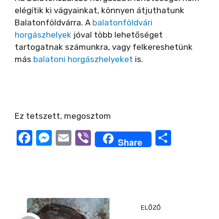
elégítik ki vágyainkat, könnyen átjuthatunk
Balatonföldvárra. A
balatonföldvári
horgászhelyek
jóval több lehetőséget
tartogatnak számunkra, vagy felkereshetünk
más
balatoni horgászhelyeket
is.
Ez tetszett, megosztom
F
M
E
Vi
O
Share
a
e
m
b
ss
c
ss
ail
er
z
e
e
a
b
n
m
ELŐZŐ
o
g
e