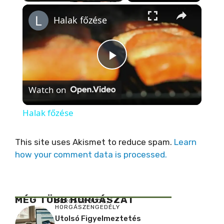
×
Halak főzése
P
Watch on
l
Halak főzése
a
This site uses Akismet to reduce spam.
Learn
how your comment data is processed.
y
V
MÉG TÖBB HORGÁSZAT
HORGÁSZ BLOG
,
HORGÁSZENGEDÉLY
i
Utolsó Figyelmeztetés