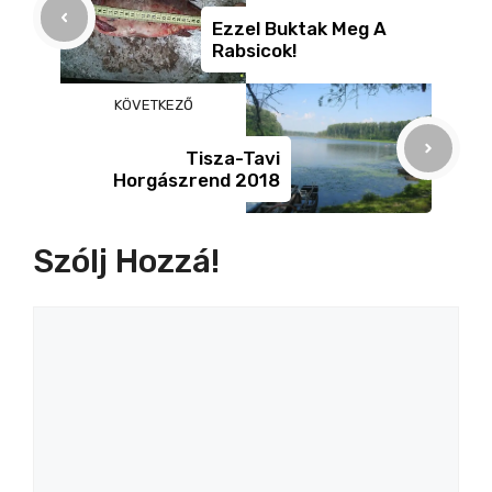
o
er
g
Ezzel Buktak Meg A
Rabsicok!
k
KÖVETKEZŐ
Tisza-Tavi
Horgászrend 2018
Szólj Hozzá!
Hozzászólás