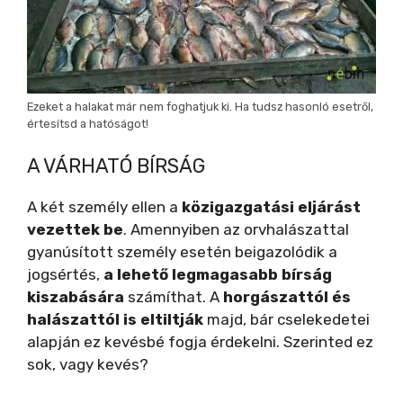
Ezeket a halakat már nem foghatjuk ki. Ha tudsz hasonló esetről,
értesítsd a hatóságot!
A VÁRHATÓ BÍRSÁG
A két személy ellen a
közigazgatási eljárást
vezettek be
. Amennyiben az orvhalászattal
gyanúsított személy esetén beigazolódik a
jogsértés,
a lehető legmagasabb bírság
kiszabására
számíthat. A
horgászattól és
halászattól is eltiltják
majd, bár cselekedetei
alapján ez kevésbé fogja érdekelni. Szerinted ez
sok, vagy kevés?