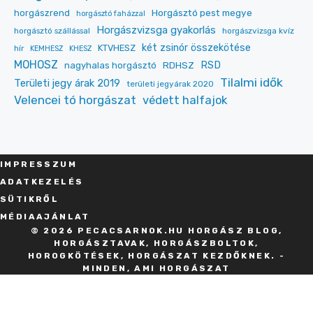
Horgásztó pest megye
horgászrend
horgásztó faházzal
Horgászvizsga gyakorlás
horgásztó szállással
horgászvizsga kvíz
két zsinór összekötése
KTVHESZ
hír
KEMHESZ
KHESZ
MOHOSZ
RDHSZ
RSD
nagyhalas horgásztó
Tilalmi idők
Területi jegy árak 2019
területi jegyárak 2020
Velencei tó horgászat
védett halfajok
IMPRESSZU
M
ADATKEZELÉS
SÜT
IKRŐL
MÉDIAAJÁNLAT
© 2026 PECACSARNOK.HU HORGÁSZ BLOG,
HORGÁSZTAVAK, HORGÁSZBOLTOK,
HOROGKÖTÉSEK, HORGÁSZAT KEZDŐKNEK. -
MINDEN, AMI HORGÁSZAT