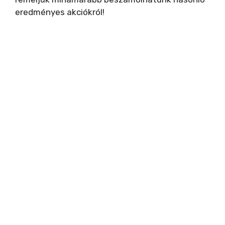
e
eredményes akciókról!
o