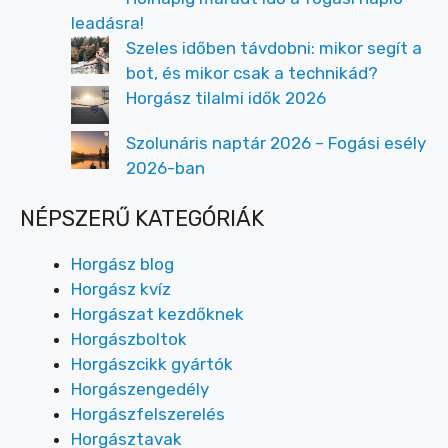
leadásra!
Szeles időben távdobni: mikor segít a
bot, és mikor csak a technikád?
Horgász tilalmi idők 2026
Szolunáris naptár 2026 – Fogási esély
2026-ban
NÉPSZERŰ KATEGÓRIÁK
Horgász blog
Horgász kvíz
Horgászat kezdőknek
Horgászboltok
Horgászcikk gyártók
Horgászengedély
Horgászfelszerelés
Horgásztavak