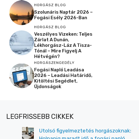
HORGÁSZ BLOG
Szolunáris Naptár 2026 –
Fogási Esély 2026-Ban
HORGÁSZ BLOG
Veszélyes Vizeken: Teljes
Zárlat A Dunán,
Lékhorgász-Láz A Tisza-
Tónál – Mire Figyelj A
Hétvégén?
HORGÁSZENGEDÉLY
Fogási Napló Leadása
2026 – Leadási Határidő,
Kitöltési Segédlet,
Újdonságok
LEGFRISSEBB CIKKEK
Utolsó figyelmeztetés horgászoknak:
Holnapig maradt idő a fogási napló