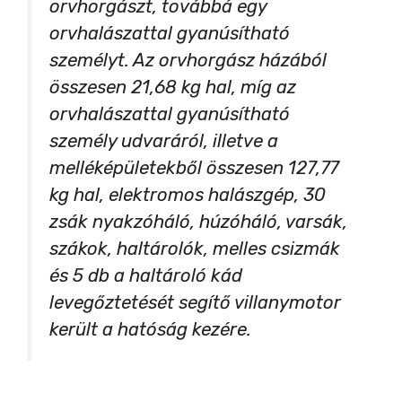
orvhorgászt, továbbá egy
orvhalászattal gyanúsítható
személyt. Az orvhorgász házából
összesen 21,68 kg hal, míg az
orvhalászattal gyanúsítható
személy udvaráról, illetve a
melléképületekből összesen 127,77
kg hal, elektromos halászgép, 30
zsák nyakzóháló, húzóháló, varsák,
szákok, haltárolók, melles csizmák
és 5 db a haltároló kád
levegőztetését segítő villanymotor
került a hatóság kezére.