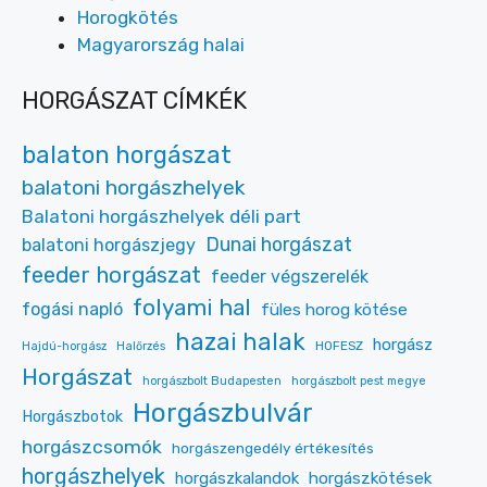
Horogkötés
Magyarország halai
HORGÁSZAT CÍMKÉK
balaton horgászat
balatoni horgászhelyek
Balatoni horgászhelyek déli part
Dunai horgászat
balatoni horgászjegy
feeder horgászat
feeder végszerelék
folyami hal
fogási napló
füles horog kötése
hazai halak
horgász
HOFESZ
Hajdú-horgász
Halőrzés
Horgászat
horgászbolt Budapesten
horgászbolt pest megye
Horgászbulvár
Horgászbotok
horgászcsomók
horgászengedély értékesítés
horgászhelyek
horgászkalandok
horgászkötések