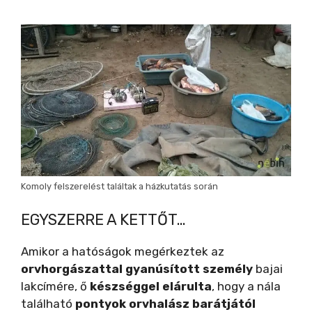
Komoly felszerelést találtak a házkutatás során
EGYSZERRE A KETTŐT…
Amikor a hatóságok megérkeztek az
orvhorgászattal gyanúsított személy
bajai
lakcímére, ő
készséggel elárulta
, hogy a nála
található
pontyok orvhalász barátjától