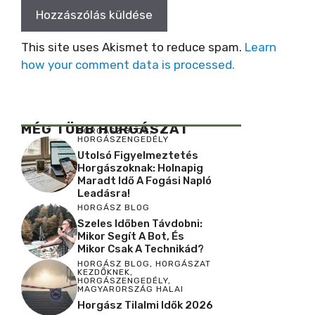
This site uses Akismet to reduce spam.
Learn
how your comment data is processed.
MÉG TÖBB HORGÁSZAT
HORGÁSZ BLOG
,
HORGÁSZENGEDÉLY
Utolsó Figyelmeztetés
Horgászoknak: Holnapig
Maradt Idő A Fogási Napló
Leadásra!
HORGÁSZ BLOG
Szeles Időben Távdobni:
Mikor Segít A Bot, És
Mikor Csak A Technikád?
HORGÁSZ BLOG
,
HORGÁSZAT
KEZDŐKNEK
,
HORGÁSZENGEDÉLY
,
MAGYARORSZÁG HALAI
Horgász Tilalmi Idők 2026