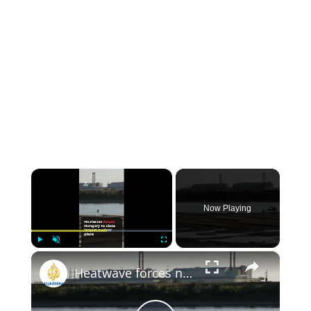
×
Now Playing
×
Play
Unmute
Fullscreen
Heatwave forces nuclear shutdown in Hungary