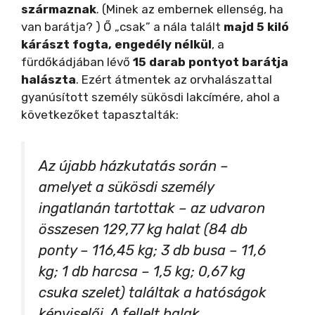
származnak
. (Minek az embernek ellenség, ha
van barátja? ) Ő „csak” a nála talált
majd 5 kiló
kárászt fogta, engedély nélkül
, a
fürdőkádjában lévő
15 darab pontyot barátja
halászta
. Ezért átmentek az orvhalászattal
gyanúsított személy sükösdi lakcímére, ahol a
következőket tapasztalták:
Az újabb házkutatás során –
amelyet a sükösdi személy
ingatlanán tartottak – az udvaron
összesen 129,77 kg halat (84 db
ponty – 116,45 kg; 3 db busa – 11,6
kg; 1 db harcsa – 1,5 kg; 0,67 kg
csuka szelet) találtak a hatóságok
képviselői. A fellelt halak