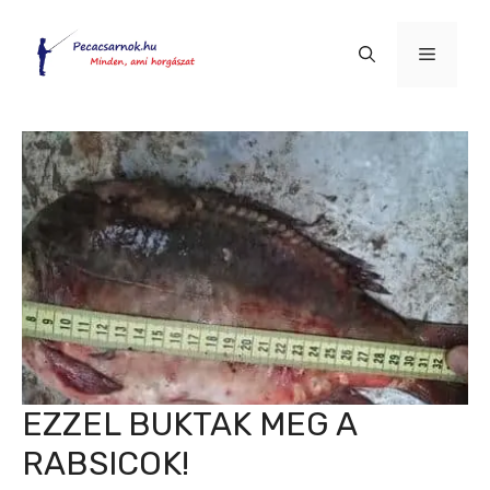
Kilépés
a
Menü
tartalomba
EZZEL BUKTAK MEG A
RABSICOK!