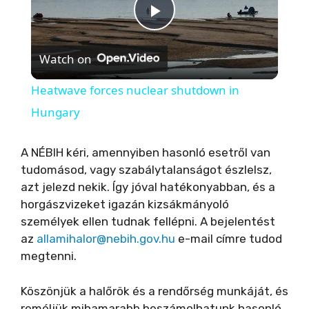
P
Watch on
l
Heatwave forces nuclear shutdown in
a
Hungary
y
A NÉBIH kéri, amennyiben hasonló esetről van
tudomásod, vagy szabálytalanságot észlelsz,
azt jelezd nekik. Így jóval hatékonyabban, és a
V
horgászvizeket igazán kizsákmányoló
személyek ellen tudnak fellépni. A bejelentést
i
az
allamihalor@nebih.gov.hu
e-mail címre tudod
megtenni.
d
Köszönjük a halőrök és a rendőrség munkáját, és
reméljük mihamarabb beszámolhatunk hasonló