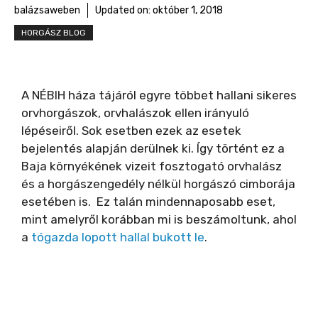
balázsaweben
Updated on:
október 1, 2018
HORGÁSZ BLOG
A NÉBIH háza tájáról egyre többet hallani sikeres
orvhorgászok, orvhalászok ellen irányuló
lépéseiről. Sok esetben ezek az esetek
bejelentés alapján derülnek ki. Így történt ez a
Baja környékének vizeit fosztogató orvhalász
és a horgászengedély nélkül horgászó cimborája
esetében is. Ez talán mindennaposabb eset,
mint amelyről korábban mi is beszámoltunk, ahol
a
tógazda lopott hallal bukott le
.