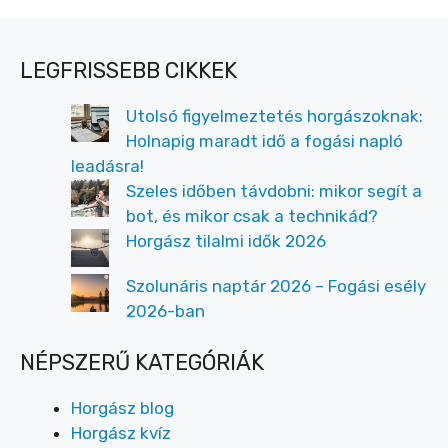
LEGFRISSEBB CIKKEK
Utolsó figyelmeztetés horgászoknak:
Holnapig maradt idő a fogási napló
leadásra!
Szeles időben távdobni: mikor segít a
bot, és mikor csak a technikád?
Horgász tilalmi idők 2026
Szolunáris naptár 2026 – Fogási esély
2026-ban
NÉPSZERŰ KATEGÓRIÁK
Horgász blog
Horgász kvíz