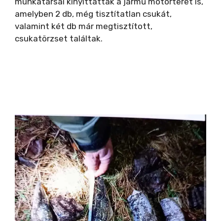
munkatársai kinyittatták a jármű motorterét is,
amelyben 2 db, még tisztítatlan csukát,
valamint két db már megtisztított,
csukatörzset találtak.