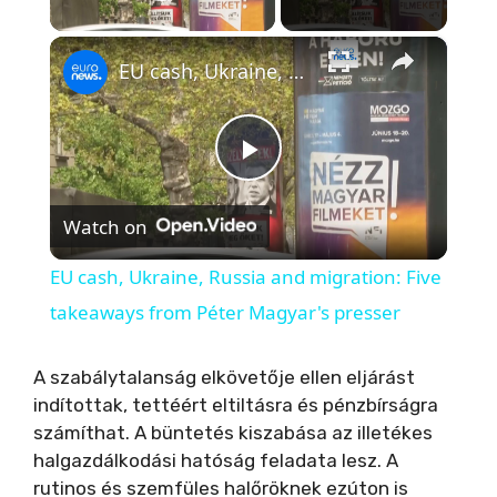
Play Video
×
EU cash, Ukraine, Russia and migration: Five takeaways from Péter Magyar's presser
P
Watch on
l
EU cash, Ukraine, Russia and migration: Five
a
takeaways from Péter Magyar's presser
y
A szabálytalanság elkövetője ellen eljárást
indítottak, tettéért eltiltásra és pénzbírságra
számíthat. A büntetés kiszabása az illetékes
V
halgazdálkodási hatóság feladata lesz. A
rutinos és szemfüles halőröknek ezúton is