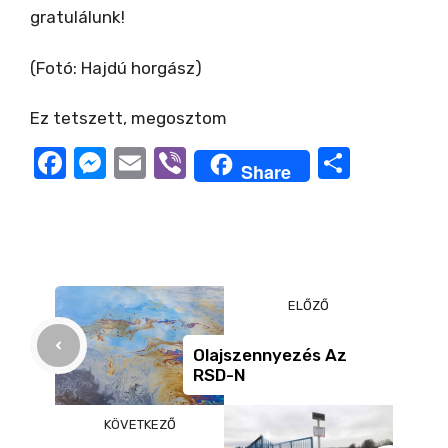
i
gratulálunk!
d
(Fotó: Hajdú horgász)
Ez tetszett, megosztom
e
F
M
E
Vi
O
Share
a
e
m
b
ss
o
c
ss
ail
er
z
e
e
a
b
n
m
ELŐZŐ
o
g
e
o
er
g
Olajszennyezés Az
RSD-N
k
KÖVETKEZŐ