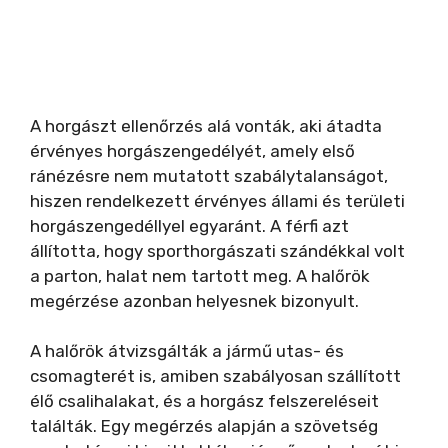
A horgászt ellenőrzés alá vonták, aki átadta
érvényes horgászengedélyét, amely első
ránézésre nem mutatott szabálytalanságot,
hiszen rendelkezett érvényes állami és területi
horgászengedéllyel egyaránt. A férfi azt
állította, hogy sporthorgászati szándékkal volt
a parton, halat nem tartott meg. A halőrök
megérzése azonban helyesnek bizonyult.
A halőrök átvizsgálták a jármű utas- és
csomagterét is, amiben szabályosan szállított
élő csalihalakat, és a horgász felszereléseit
találták. Egy megérzés alapján a szövetség