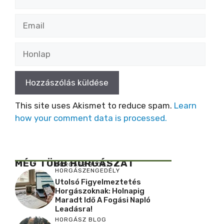
Email
Honlap
This site uses Akismet to reduce spam.
Learn
how your comment data is processed.
MÉG TÖBB HORGÁSZAT
HORGÁSZ BLOG
,
HORGÁSZENGEDÉLY
Utolsó Figyelmeztetés
Horgászoknak: Holnapig
Maradt Idő A Fogási Napló
Leadásra!
HORGÁSZ BLOG