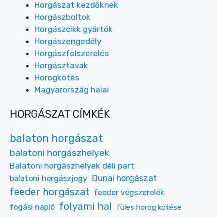
Horgászat kezdőknek
Horgászboltok
Horgászcikk gyártók
Horgászengedély
Horgászfelszerelés
Horgásztavak
Horogkötés
Magyarország halai
HORGÁSZAT CÍMKÉK
balaton horgászat
balatoni horgászhelyek
Balatoni horgászhelyek déli part
Dunai horgászat
balatoni horgászjegy
feeder horgászat
feeder végszerelék
folyami hal
fogási napló
füles horog kötése