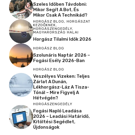
Szeles Időben Távdobni:
Mikor Segít A Bot, És
Mikor Csak A Technikád?
HORGÁSZ BLOG
,
HORGÁSZAT
KEZDŐKNEK
,
HORGÁSZENGEDÉLY
,
MAGYARORSZÁG HALAI
Horgász Tilalmi Idők 2026
HORGÁSZ BLOG
Szolunáris Naptár 2026 –
Fogási Esély 2026-Ban
HORGÁSZ BLOG
Veszélyes Vizeken: Teljes
Zárlat A Dunán,
Lékhorgász-Láz A Tisza-
Tónál – Mire Figyelj A
Hétvégén?
HORGÁSZENGEDÉLY
Fogási Napló Leadása
2026 – Leadási Határidő,
Kitöltési Segédlet,
Újdonságok