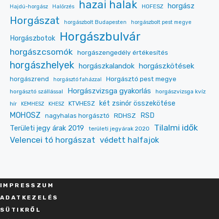
hazai halak
horgász
HOFESZ
Hajdú-horgász
Halőrzés
Horgászat
horgászbolt Budapesten
horgászbolt pest megye
Horgászbulvár
Horgászbotok
horgászcsomók
horgászengedély értékesítés
horgászhelyek
horgászkalandok
horgászkötések
Horgásztó pest megye
horgászrend
horgásztó faházzal
Horgászvizsga gyakorlás
horgásztó szállással
horgászvizsga kvíz
két zsinór összekötése
KTVHESZ
hír
KEMHESZ
KHESZ
MOHOSZ
RDHSZ
RSD
nagyhalas horgásztó
Tilalmi idők
Területi jegy árak 2019
területi jegyárak 2020
Velencei tó horgászat
védett halfajok
IMPRESSZU
M
ADATKEZELÉS
SÜT
IKRŐL