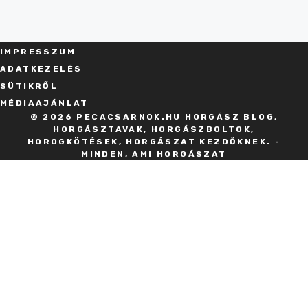
IMPRESSZU
M
ADATKEZELÉS
SÜT
IKRŐL
MÉDIAAJÁNLAT
© 2026 PECACSARNOK.HU HORGÁSZ BLOG,
HORGÁSZTAVAK, HORGÁSZBOLTOK,
HOROGKÖTÉSEK, HORGÁSZAT KEZDŐKNEK. -
MINDEN, AMI HORGÁSZAT