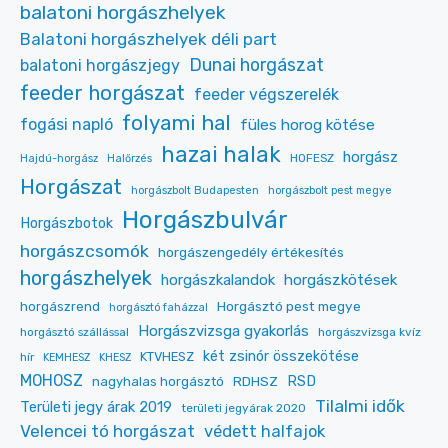
balatoni horgászhelyek
Balatoni horgászhelyek déli part
Dunai horgászat
balatoni horgászjegy
feeder horgászat
feeder végszerelék
folyami hal
fogási napló
füles horog kötése
hazai halak
horgász
HOFESZ
Hajdú-horgász
Halőrzés
Horgászat
horgászbolt Budapesten
horgászbolt pest megye
Horgászbulvár
Horgászbotok
horgászcsomók
horgászengedély értékesítés
horgászhelyek
horgászkalandok
horgászkötések
Horgásztó pest megye
horgászrend
horgásztó faházzal
Horgászvizsga gyakorlás
horgásztó szállással
horgászvizsga kvíz
két zsinór összekötése
KTVHESZ
hír
KEMHESZ
KHESZ
MOHOSZ
RDHSZ
RSD
nagyhalas horgásztó
Tilalmi idők
Területi jegy árak 2019
területi jegyárak 2020
Velencei tó horgászat
védett halfajok