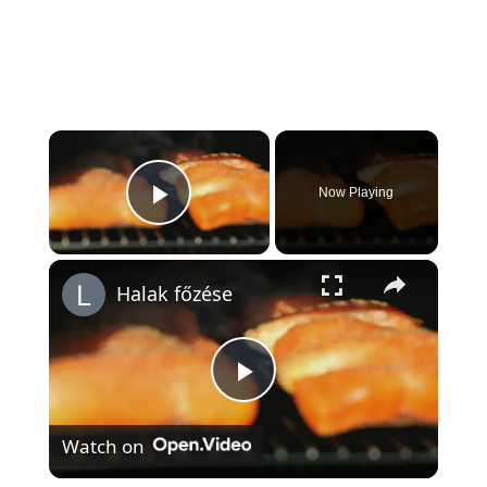
×
Now Playing
Play Video
×
Halak főzése
Play
Watch on
Video