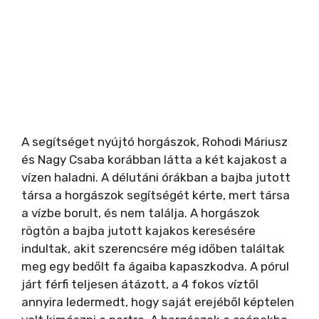
A segítséget nyújtó horgászok, Rohodi Máriusz
és Nagy Csaba korábban látta a két kajakost a
vízen haladni. A délutáni órákban a bajba jutott
társa a horgászok segítségét kérte, mert társa
a vízbe borult, és nem találja. A horgászok
rögtön a bajba jutott kajakos keresésére
indultak, akit szerencsére még időben találtak
meg egy bedőlt fa ágaiba kapaszkodva. A pórul
járt férfi teljesen átázott, a 4 fokos víztől
annyira ledermedt, hogy saját erejéből képtelen