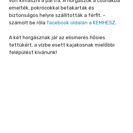
volt kimászni a partra. A horgászok a csónakba
emelték, pokrócokkal betakarták és
biztonságos helyre szállították a férfit. –
számolt be róla
facebook oldalán a KEMHESZ
.
A két horgásznak jár az elismerés hősies
tettükért, a vízbe esett kajakosnak mielőbbi
felépülést kívánunk!