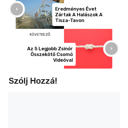
o
er
g
Eredményes Évet
Zártak A Halászok A
k
Tisza-Tavon
KÖVETKEZŐ
Az 5 Legjobb Zsinór
Összekötő Csomó
Videóval
Szólj Hozzá!
Hozzászólás