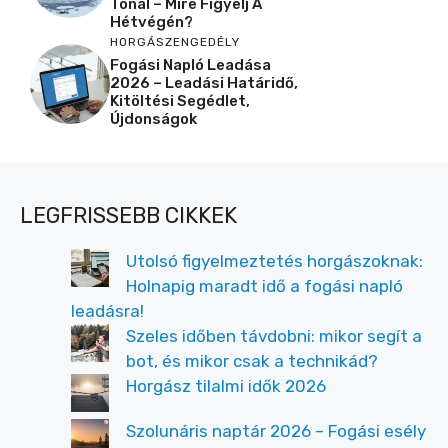
Tónál – Mire Figyelj A
Hétvégén?
HORGÁSZENGEDÉLY
Fogási Napló Leadása
2026 – Leadási Határidő,
Kitöltési Segédlet,
Újdonságok
LEGFRISSEBB CIKKEK
Utolsó figyelmeztetés horgászoknak:
Holnapig maradt idő a fogási napló
leadásra!
Szeles időben távdobni: mikor segít a
bot, és mikor csak a technikád?
Horgász tilalmi idők 2026
Szolunáris naptár 2026 – Fogási esély