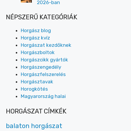
2026-ban
NÉPSZERŰ KATEGÓRIÁK
Horgász blog
Horgász kvíz
Horgászat kezdőknek
Horgászboltok
Horgászcikk gyártók
Horgászengedély
Horgászfelszerelés
Horgásztavak
Horogkötés
Magyarország halai
HORGÁSZAT CÍMKÉK
balaton horgászat