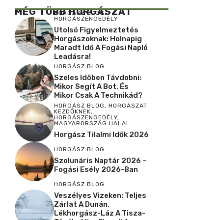
MÉG TÖBB HORGÁSZAT
HORGÁSZ BLOG
,
HORGÁSZENGEDÉLY
Utolsó Figyelmeztetés
Horgászoknak: Holnapig
Maradt Idő A Fogási Napló
Leadásra!
HORGÁSZ BLOG
Szeles Időben Távdobni:
Mikor Segít A Bot, És
Mikor Csak A Technikád?
HORGÁSZ BLOG
,
HORGÁSZAT
KEZDŐKNEK
,
HORGÁSZENGEDÉLY
,
MAGYARORSZÁG HALAI
Horgász Tilalmi Idők 2026
HORGÁSZ BLOG
Szolunáris Naptár 2026 –
Fogási Esély 2026-Ban
HORGÁSZ BLOG
Veszélyes Vizeken: Teljes
Zárlat A Dunán,
Lékhorgász-Láz A Tisza-