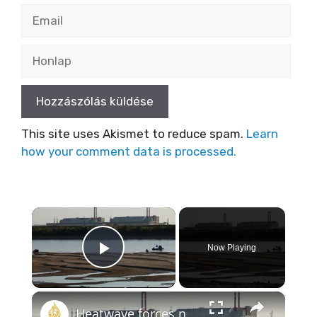
Email
Honlap
This site uses Akismet to reduce spam.
Learn
how your comment data is processed.
×
Now Playing
Play Video
×
Heatwave forces nuclear shutdown in Hungary