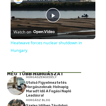
P
Watch on
l
Heatwave forces nuclear shutdown in
a
Hungary
y
MÉG TÖBB HORGÁSZAT
HORGÁSZ BLOG
,
V
HORGÁSZENGEDÉLY
Utolsó Figyelmeztetés
Horgászoknak: Holnapig
Maradt Idő A Fogási Napló
i
Leadásra!
HORGÁSZ BLOG
Szeles Időben Távdobni: