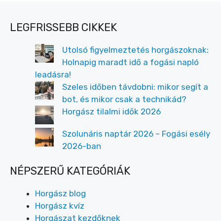
LEGFRISSEBB CIKKEK
Utolsó figyelmeztetés horgászoknak:
Holnapig maradt idő a fogási napló
leadásra!
Szeles időben távdobni: mikor segít a
bot, és mikor csak a technikád?
Horgász tilalmi idők 2026
Szolunáris naptár 2026 – Fogási esély
2026-ban
NÉPSZERŰ KATEGÓRIÁK
Horgász blog
Horgász kvíz
Horgászat kezdőknek