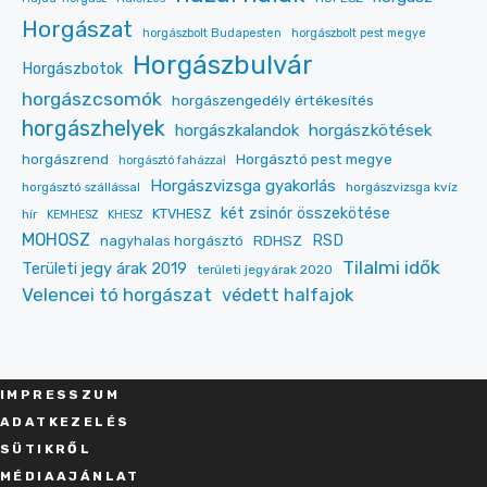
Horgászat
horgászbolt Budapesten
horgászbolt pest megye
Horgászbulvár
Horgászbotok
horgászcsomók
horgászengedély értékesítés
horgászhelyek
horgászkalandok
horgászkötések
Horgásztó pest megye
horgászrend
horgásztó faházzal
Horgászvizsga gyakorlás
horgásztó szállással
horgászvizsga kvíz
két zsinór összekötése
KTVHESZ
hír
KEMHESZ
KHESZ
MOHOSZ
RDHSZ
RSD
nagyhalas horgásztó
Tilalmi idők
Területi jegy árak 2019
területi jegyárak 2020
Velencei tó horgászat
védett halfajok
IMPRESSZU
M
ADATKEZELÉS
SÜT
IKRŐL
MÉDIAAJÁNLAT