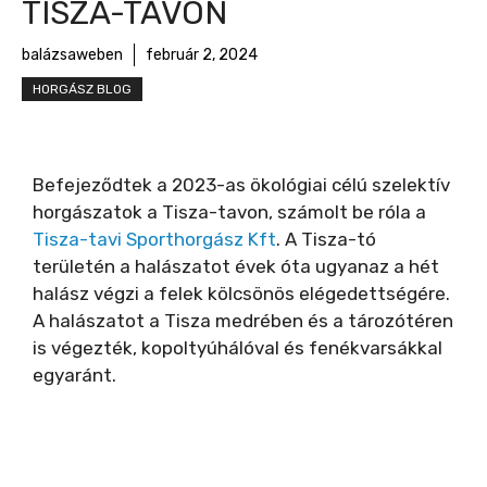
TISZA-TAVON
balázsaweben
február 2, 2024
HORGÁSZ BLOG
Befejeződtek a 2023-as ökológiai célú szelektív
horgászatok a Tisza-tavon, számolt be róla a
Tisza-tavi Sporthorgász Kft
. A Tisza-tó
területén a halászatot évek óta ugyanaz a hét
halász végzi a felek kölcsönös elégedettségére.
A halászatot a Tisza medrében és a tározótéren
is végezték, kopoltyúhálóval és fenékvarsákkal
egyaránt.