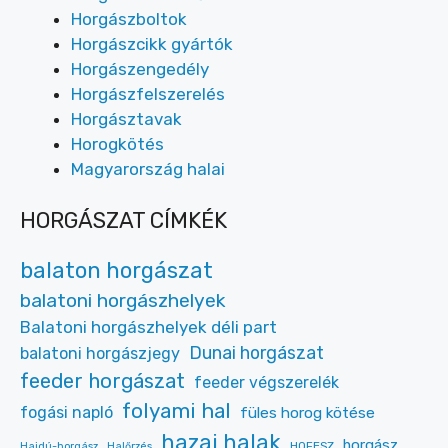
Horgászboltok
Horgászcikk gyártók
Horgászengedély
Horgászfelszerelés
Horgásztavak
Horogkötés
Magyarország halai
HORGÁSZAT CÍMKÉK
balaton horgászat
balatoni horgászhelyek
Balatoni horgászhelyek déli part
Dunai horgászat
balatoni horgászjegy
feeder horgászat
feeder végszerelék
folyami hal
fogási napló
füles horog kötése
hazai halak
horgász
HOFESZ
Hajdú-horgász
Halőrzés