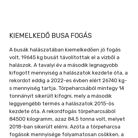
KIEMELKEDŐ BUSA FOGÁS
A busák halászatában kiemelkedően jó fogás
volt, 19645 kg busát távolítottak el a vízből a
halászok. A tavalyi év a második legnagyobb
kifogott mennyiség a halászatok kezdete óta, a
rekordot eddig a 2022-es évben elért 26740 kg-
s mennyiség tartja. Törpeharcsából mintegy 14
tonnányit sikerült kifogni, mely a második
leggyengébb termés a halászatok 2015-ös
kezdete óta. A rekordfogás törpeharcsából
84500 kilogramm, azaz 84,5 tonna volt, melyet
2018-ban sikerült elérni. Azóta a törpeharcsa
fogások mennyisége folyamatosan csökken, a