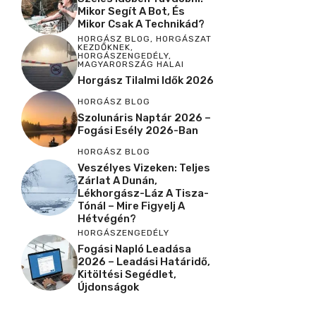
d
Mikor Segít A Bot, És
Mikor Csak A Technikád?
e
HORGÁSZ BLOG
,
HORGÁSZAT
KEZDŐKNEK
,
HORGÁSZENGEDÉLY
,
MAGYARORSZÁG HALAI
Horgász Tilalmi Idők 2026
o
HORGÁSZ BLOG
Szolunáris Naptár 2026 –
Fogási Esély 2026-Ban
HORGÁSZ BLOG
Veszélyes Vizeken: Teljes
Zárlat A Dunán,
Lékhorgász-Láz A Tisza-
Tónál – Mire Figyelj A
Hétvégén?
HORGÁSZENGEDÉLY
Fogási Napló Leadása
2026 – Leadási Határidő,
Kitöltési Segédlet,
Újdonságok