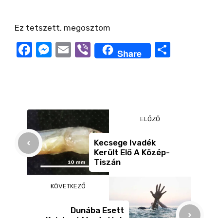
Ez tetszett, megosztom
F
M
E
Vi
O
Share
a
e
m
b
ss
c
ss
ail
er
z
e
e
a
b
n
m
ELŐZŐ
o
g
e
o
er
g
Kecsege Ivadék
Került Elő A Közép-
k
Tiszán
KÖVETKEZŐ
Dunába Esett