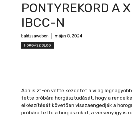
r
PONTYREKORD A X
m
e
IBCC-N
g
balázsaweben
május 8, 2024
HORGÁSZ BLOG
Április 21-én vette kezdetét a világ legnagyob
tette próbára horgásztudását, hogy a rendelkez
elkészítését követően visszaengedjék a horogr
próbára tette a horgászokat, a verseny így is re