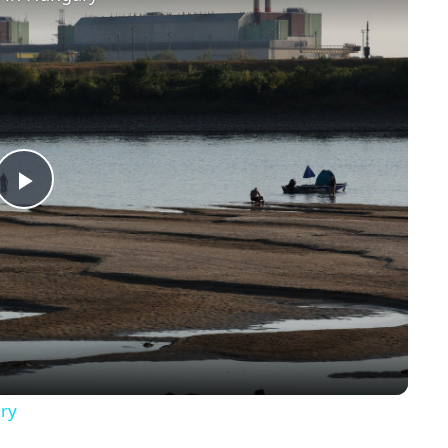
P
l
a
y
ry