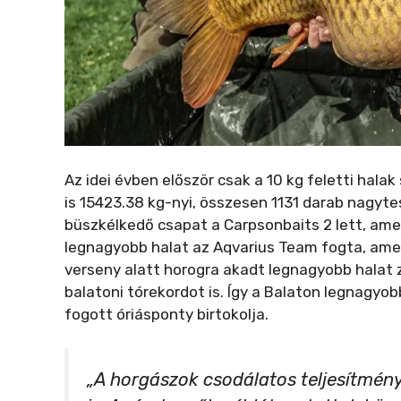
Az idei évben először csak a 10 kg feletti hala
is 15423.38 kg-nyi, összesen 1131 darab nagyte
büszkélkedő csapat a Carpsonbaits 2 lett, amel
legnagyobb halat az Aqvarius Team fogta, amel
verseny alatt horogra akadt legnagyobb halat
balatoni tórekordot is. Így a Balaton legnagyo
fogott óriásponty birtokolja.
„A horgászok csodálatos teljesítményt