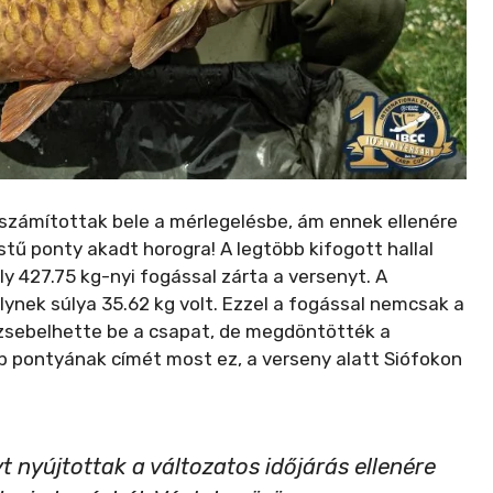
k számítottak bele a mérlegelésbe, ám ennek ellenére
stű ponty akadt horogra! A legtöbb kifogott hallal
y 427.75 kg-nyi fogással zárta a versenyt. A
ynek súlya 35.62 kg volt. Ezzel a fogással nemcsak a
 zsebelhette be a csapat, de megdöntötték a
bb pontyának címét most ez, a verseny alatt Siófokon
 nyújtottak a változatos időjárás ellenére