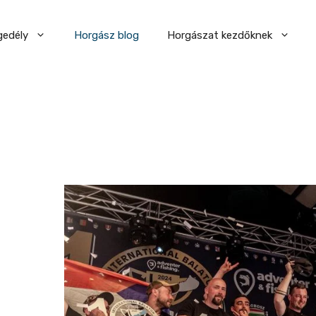
gedély
Horgász blog
Horgászat kezdőknek